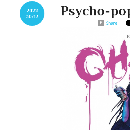
Psycho-po
2022
30/12
Share