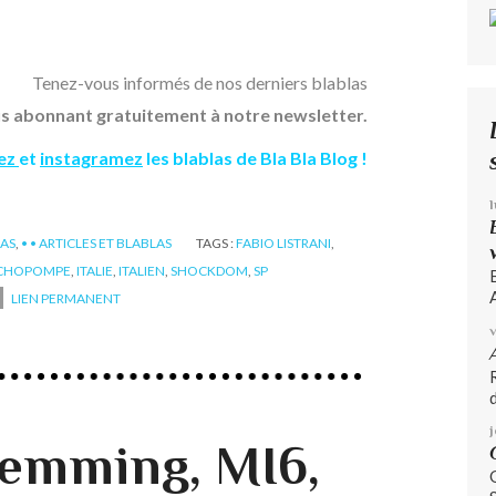
Tenez-vous informés de nos derniers blablas
s abonnant gratuitement à notre newsletter.
tez
et
instagramez
les blablas de Bla Bla Blog !
GAS
,
• • ARTICLES ET BLABLAS
TAGS :
FABIO LISTRANI
,
CHOPOMPE
,
ITALIE
,
ITALIEN
,
SHOCKDOM
,
SP
A
LIEN PERMANENT
d
lemming, MI6,