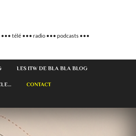
 ••• télé ••• radio ••• podcasts •••
G
LES ITW DE BLA BLA BLOG
E...
CONTACT