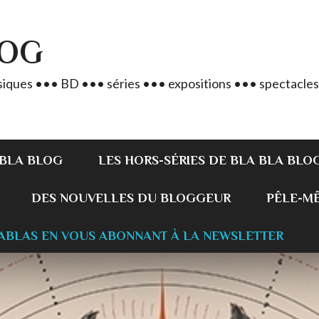
LOG
iques ••• BD ••• séries ••• expositions ••• spectacles
 BLA BLOG
LES HORS-SÉRIES DE BLA BLA BLO
DES NOUVELLES DU BLOGGEUR
PÊLE-MÊL
ABLAS EN VOUS ABONNANT À LA NEWSLETTER