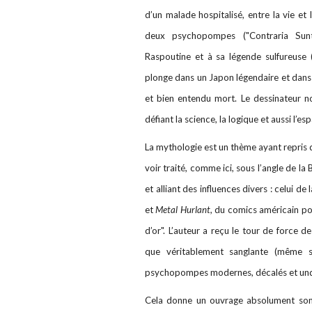
d’un malade hospitalisé, entre la vie et 
deux psychopompes ("Contraria Sunt
Raspoutine et à sa légende sulfureuse (
plonge dans un Japon légendaire et dans
et bien entendu mort. Le dessinateur no
défiant la science, la logique et aussi l’es
La mythologie est un thème ayant repris de
voir traité, comme ici, sous l’angle de la 
et alliant des influences divers : celui 
et
Metal Hurlant,
du comics américain pour
d’or". L’auteur a reçu le tour de force
que véritablement sanglante (même si
psychopompes modernes, décalés et un
Cela donne un ouvrage absolument somp