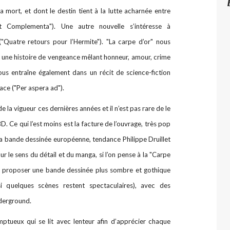
la mort, et dont le destin tient à la lutte acharnée entre
 Complementa"). Une autre nouvelle s’intéresse à
"Quatre retours pour l’Hermite"). "La carpe d’or" nous
 une histoire de vengeance mêlant honneur, amour, crime
us entraîne également dans un récit de science-fiction
pace ("Per aspera ad").
 la vigueur ces dernières années et il n’est pas rare de le
BD. Ce qui l’est moins est la facture de l’ouvrage, très pop
de la bande dessinée européenne, tendance Philippe Druillet
 le sens du détail et du manga, si l’on pense à la "Carpe
 de proposer une bande dessinée plus sombre et gothique
 quelques scènes restent spectaculaires), avec des
derground.
tueux qui se lit avec lenteur afin d’apprécier chaque