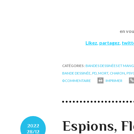
en vou
Likez
,
partagez
,
twit
CATÉGORIES :
BANDES DESSINÉES ET MAN
BANDE DESSINÉE
,
PD
,
MORT
,
CHARON
,
PSY
0
COMMENTAIRE
IMPRIMER
Espions, F
2022
28/12