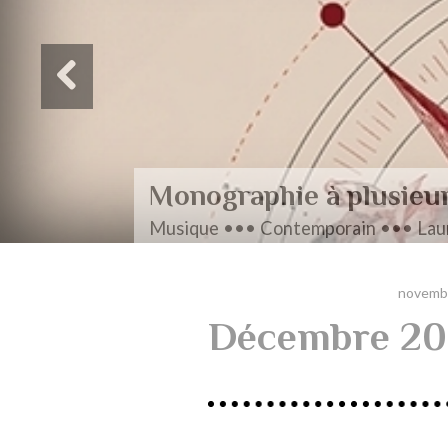
Monographie à plusieu
Musique ••• Contemporain ••• Laur
novemb
Décembre 20