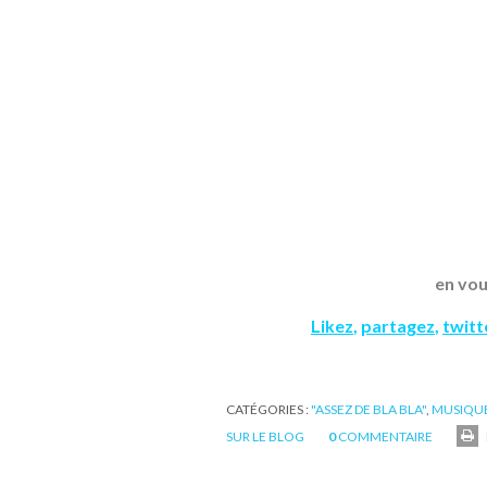
en vou
Likez
,
partagez
,
twit
CATÉGORIES :
"ASSEZ DE BLA BLA"
,
MUSIQU
SUR LE BLOG
0
COMMENTAIRE