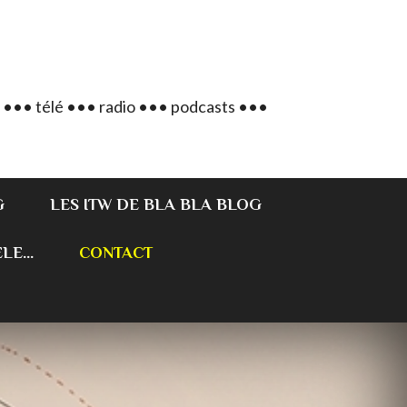
 ••• télé ••• radio ••• podcasts •••
G
LES ITW DE BLA BLA BLOG
E...
CONTACT