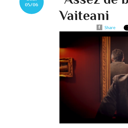
05/06
Vaiteani
Share