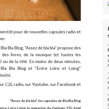
 bientôt pour de nouvelles capsules radio et
ber.
la Bla Blog, "Assez de bla bla" propose des
 des livres, de la musique (et toutes les
D ou de la télé. En moins de deux minutes,
A
Bla Bla Blog et "Entre Loire et Loing"
iosité.
sur C2L radio, sur Youtube, sur Facebook et
d
"Assez de bla bla", les capsules de Bla Bla Blog
Entre-Loire-Loing-le-magazine-du-Gatinais-135-.html