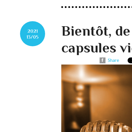
Bientôt, de
2021
13/05
capsules v
Share