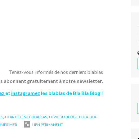
Tenez-vous informés de nos derniers blablas
s abonnant gratuitement à notre newsletter.
tez
et
instagramez
les blablas de Bla Bla Blog !
ES
,
• • ARTICLES ET BLABLAS
,
• • VIE DU BLOG ET BLA-BLA
IMPRIMER
LIEN PERMANENT