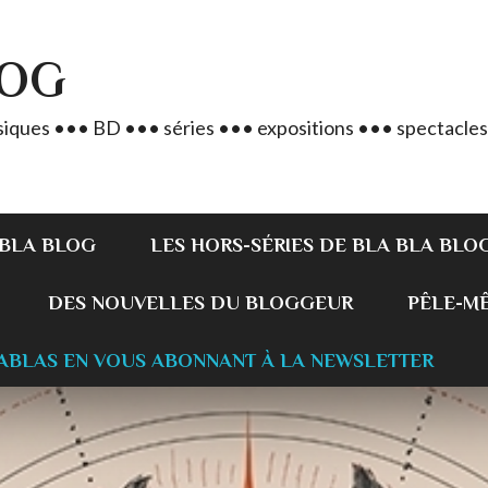
LOG
iques ••• BD ••• séries ••• expositions ••• spectacles
 BLA BLOG
LES HORS-SÉRIES DE BLA BLA BLO
DES NOUVELLES DU BLOGGEUR
PÊLE-MÊL
ABLAS EN VOUS ABONNANT À LA NEWSLETTER