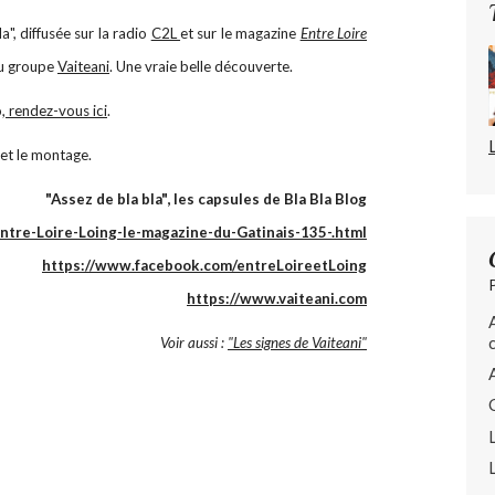
", diffusée sur la radio
C2L
et sur le magazine
Entre Loire
du groupe
Vaiteani
. Une vraie belle découverte.
,
rendez-vous ici
.
 et le montage.
"Assez de bla bla", les capsules de Bla Bla Blog
Entre-Loire-Loing-le-magazine-du-Gatinais-135-.html
https://www.facebook.com/entreLoireetLoing
https://www.vaiteani.com
Voir aussi :
"Les signes de Vaiteani"