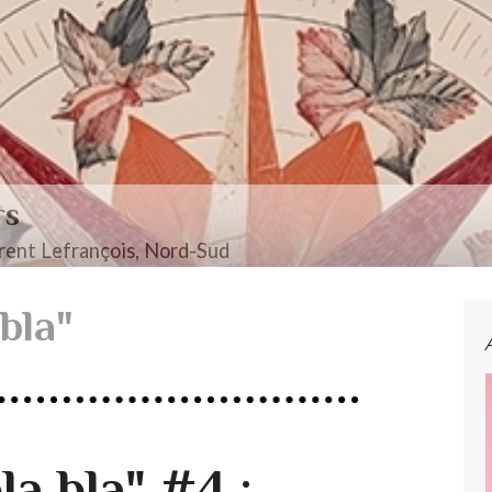
 Nord-Sud
bla"
la bla" #4 :