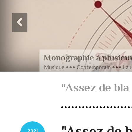
Monographie à plusieurs
Musique ••• Contemporain ••• Laurent Lefrançois,
"Assez de bla 
"Assez de b
2021