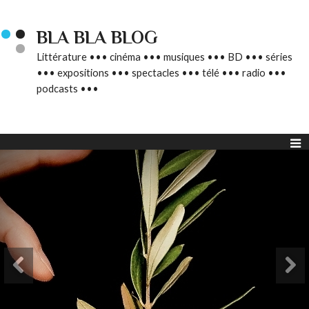
BLA BLA BLOG
Littérature ••• cinéma ••• musiques ••• BD ••• séries
••• expositions ••• spectacles ••• télé ••• radio •••
podcasts •••