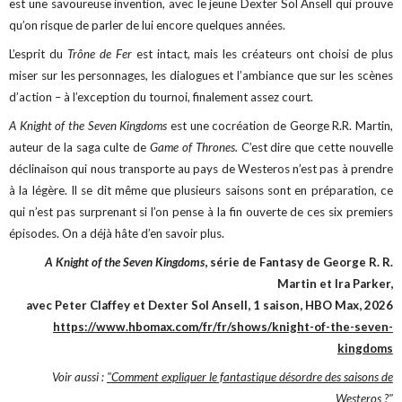
est une savoureuse invention, avec le jeune Dexter Sol Ansell qui prouve
qu’on risque de parler de lui encore quelques années.
L’esprit du
Trône de Fer
est intact, mais les créateurs ont choisi de plus
miser sur les personnages, les dialogues et l’ambiance que sur les scènes
d’action – à l’exception du tournoi, finalement assez court.
A Knight of the Seven Kingdoms
est une cocréation de George R.R. Martin,
auteur de la saga culte de
Game of Thrones.
C’est dire que cette nouvelle
déclinaison qui nous transporte au pays de Westeros n’est pas à prendre
à la légère. Il se dit même que plusieurs saisons sont en préparation, ce
qui n’est pas surprenant si l’on pense à la fin ouverte de ces six premiers
épisodes. On a déjà hâte d’en savoir plus.
A Knight of the Seven Kingdoms
, série de Fantasy de George R. R.
Martin et Ira Parker,
avec Peter Claffey et Dexter Sol Ansell, 1 saison, HBO Max, 2026
https://www.hbomax.com/fr/fr/shows/knight-of-the-seven-
kingdoms
Voir aussi :
"Comment expliquer le fantastique désordre des saisons de
Westeros ?"