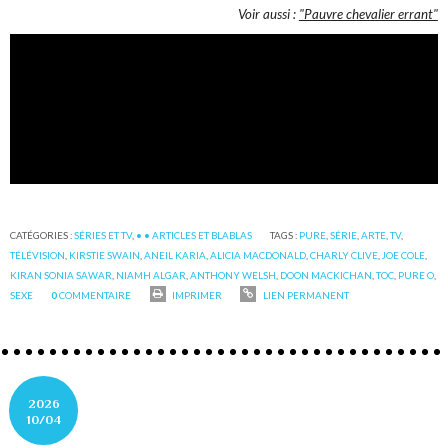
Voir aussi :
"Pauvre chevalier errant"
CATÉGORIES :
SÉRIES ET TV
,
• • ARTICLES ET BLABLAS
TAGS :
PURE
,
SÉRIE
,
ARTE
,
TV
,
TÉLÉVISION
,
KIRSTIE SWAIN
,
ANEIL KARIA
,
ALICIA MACDONALD
,
CHARLY CLIVE
,
JOE COLE
,
KIRAN SONIA SAWAR
,
NIAMH ALGAR
,
ANTHONY WELSH
,
DOON MACKICHAN
,
TOC
,
PURE O
,
SEXE
0
COMMENTAIRE
IMPRIMER
LIEN PERMANENT
2026
10/04