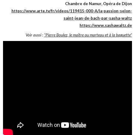
Chambre de Namur, Opéra de Dijon
https://www.arte.tv/fr/videos/119415-000-A/la-passion-selon-
saint-jean-de-bach-par-sasha-waltz
https://www.sashawaltz.de
Voir aussi :
"Pierre Boulez, le maître au marteau et à la baguette"