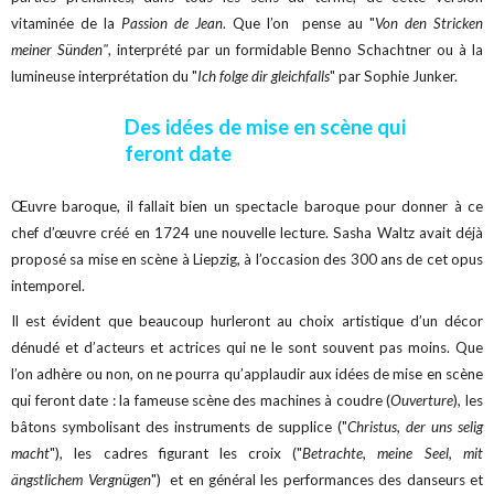
vitaminée de la
Passion de Jean
. Que l’on pense au "
Von den Stricken
meiner Sünden"
, interprété par un formidable Benno Schachtner ou à la
lumineuse interprétation du "
Ich folge dir gleichfalls
" par Sophie Junker.
Des idées de mise en scène qui
feront date
Œuvre baroque, il fallait bien un spectacle baroque pour donner à ce
chef d’œuvre créé en 1724 une nouvelle lecture. Sasha Waltz avait déjà
proposé sa mise en scène à Liepzig, à l’occasion des 300 ans de cet opus
intemporel.
Il est évident que beaucoup hurleront au choix artistique d’un décor
dénudé et d’acteurs et actrices qui ne le sont souvent pas moins. Que
l’on adhère ou non, on ne pourra qu’applaudir aux idées de mise en scène
qui feront date : la fameuse scène des machines à coudre (
Ouverture
), les
bâtons symbolisant des instruments de supplice ("
Christus, der uns selig
macht
"), les cadres figurant les croix ("
Betrachte, meine Seel, mit
ängstlichem Vergnügen
") et en général les performances des danseurs et