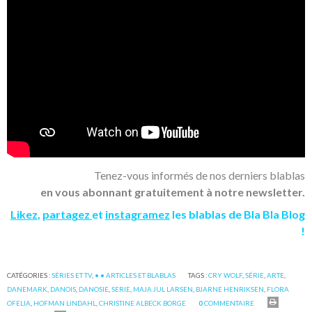
Tenez-vous informés de nos derniers blablas
en vous abonnant gratuitement à notre newsletter.
Likez
,
partagez
et
instagramez
les blablas de Bla Bla Blog
!
CATÉGORIES :
SÉRIES ET TV
,
• • ARTICLES ET BLABLAS
TAGS :
CRY WOLF
,
SÉRIE
,
ARTE
,
DANEMARK
,
DANOIS
,
DANOSIE
,
SERIE
,
MAJA JUL LARSEN
,
BJARNE HENRIKSEN
,
FLORA
OFELIA
,
HOFMAN LINDAHL
,
CHRISTINE ALBECK BORGE
0
COMMENTAIRE