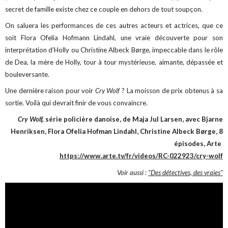
secret de famille existe chez ce couple en dehors de tout soupçon.
On saluera les performances de ces autres acteurs et actrices, que ce
soit Flora Ofelia Hofmann Lindahl, une vraie découverte pour son
interprétation d’Holly ou Christine Albeck Børge, impeccable dans le rôle
de Dea, la mère de Holly, tour à tour mystérieuse, aimante, dépassée et
bouleversante.
Une dernière raison pour voir
Cry Wolf
? La moisson de prix obtenus à sa
sortie. Voilà qui devrait finir de vous convaincre.
Cry Wolf,
série policière danoise, de Maja Jul Larsen, avec Bjarne
Henriksen, Flora Ofelia Hofman Lindahl, Christine Albeck Børge, 8
épisodes, Arte
https://www.arte.tv/fr/videos/RC-022923/cry-wolf
Voir aussi :
"Des détectives, des vraies"