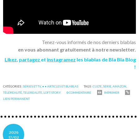
Tenez-vous informés de nos derniers blablas
en vous abonnant gratuitement à notre newsletter.
Likez
,
partagez
et
instagramez
les blablas de Bla Bla Blog
!
CATÉGORIES :
SÉRIES ET TV
,
• • ARTICLES ET BLABLAS
TAGS :
CULTE
,
SÉRIE
,
AMAZON
,
TÉLÉRÉALITÉ
,
TELEREALITE
,
LOFT STORY
0
COMMENTAIRE
IMPRIMER
LIEN PERMANENT
2026
17/02