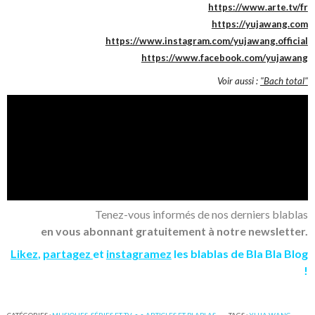
https://www.arte.tv/fr
https://yujawang.com
https://www.instagram.com/yujawang.official
https://www.facebook.com/yujawang
Voir aussi :
"Bach total"
Tenez-vous informés de nos derniers blablas
en vous abonnant gratuitement à notre newsletter.
Likez
,
partagez
et
instagramez
les blablas de Bla Bla Blog
!
CATÉGORIES :
MUSIQUES
,
SÉRIES ET TV
,
• • ARTICLES ET BLABLAS
TAGS :
YUJA WANG
,