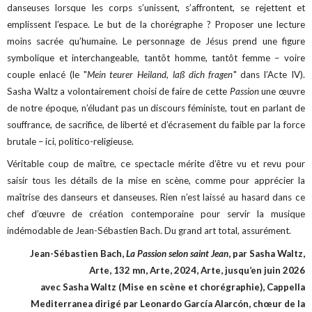
danseuses lorsque les corps s’unissent, s’affrontent, se rejettent et
emplissent l’espace. Le but de la chorégraphe ? Proposer une lecture
moins sacrée qu’humaine. Le personnage de Jésus prend une figure
symbolique et interchangeable, tantôt homme, tantôt femme – voire
couple enlacé (le "
Mein teurer Heiland, laß dich fragen
" dans l’Acte IV).
Sasha Waltz a volontairement choisi de faire de cette
Passion
une œuvre
de notre époque, n’éludant pas un discours féministe, tout en parlant de
souffrance, de sacrifice, de liberté et d’écrasement du faible par la force
brutale – ici, politico-religieuse.
Véritable coup de maître, ce spectacle mérite d’être vu et revu pour
saisir tous les détails de la mise en scène, comme pour apprécier la
maîtrise des danseurs et danseuses. Rien n’est laissé au hasard dans ce
chef d’œuvre de création contemporaine pour servir la musique
indémodable de Jean-Sébastien Bach. Du grand art total, assurément.
Jean-Sébastien Bach,
La Passion selon saint Jean
, par Sasha Waltz,
Arte, 132 mn, Arte, 2024, Arte, jusqu’en juin 2026
avec Sasha Waltz (Mise en scène et chorégraphie), Cappella
Mediterranea dirigé par Leonardo García Alarcón, chœur de la