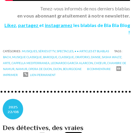
Tenez-vous informés de nos derniers blablas
en vous abonnant gratuitement à notre newsletter.
Likez
,
partagez
et
instagramez
les blablas de Bla Bla Blog
!
CATÉGORIES :
MUSIQUES
,
SÉRIES ET TV
,
SPECTACLES
,
• • ARTICLES ET BLABLAS
TAGS :
BACH
,
MUSIQUE CLASSIQUE
,
BAROQUE
,
CLASSIQUE
,
ORATORIO
,
DANSE
,
SASHA WALTZ
,
ARTE
,
CAPPELLA MEDITERRANEA
,
LEONARDO GARCÍA ALARCON
,
CHŒUR
,
CHAMBRE DE
NAMUR
,
NAMUR
,
OPERA DE DIJON
,
DIJON
,
BOURGOGNE
0
COMMENTAIRE
IMPRIMER
LIEN PERMANENT
2025
22/08
Des détectives, des vraies