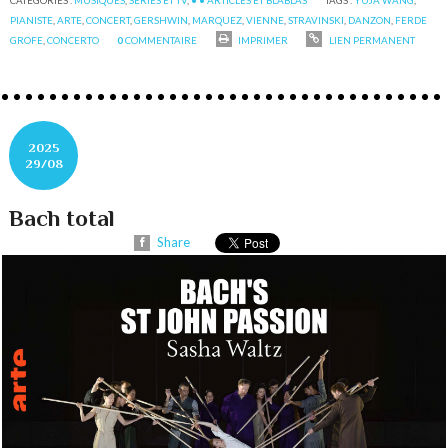
PIANISTE
,
ARTE
,
CONCERT
,
GERSHWIN
,
MARQUEZ
,
VIENNE
,
STRAVINSKI
,
DANZON
,
FERDE
GROFE
,
CONCERTO
0
COMMENTAIRE
IMPRIMER
LIEN PERMANENT
2025
29/08
Bach total
Share