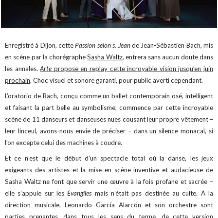
Enregistré à Dijon, cette
Passion selon s. Jean
de Jean-Sébastien Bach, mis
en scène par la chorégraphe
Sasha Waltz
, entrera sans aucun doute dans
les annales.
Arte
propose en replay cette incroyable vision jusqu’en juin
prochain
. Choc visuel et sonore garanti, pour public averti cependant.
L’oratorio de Bach, conçu comme un ballet contemporain osé, intelligent
et faisant la part belle au symbolisme, commence par cette incroyable
scène de 11 danseurs et danseuses nues cousant leur propre vêtement –
leur linceul, avons-nous envie de préciser – dans un silence monacal, si
l’on excepte celui des machines à coudre.
Et ce n’est que le début d’un spectacle total où la danse, les jeux
exigeants des artistes et la mise en scène inventive et audacieuse de
Sasha Waltz ne font que servir une œuvre à la fois profane et sacrée –
elle s’appuie sur les
Évangiles
mais n’était pas destinée au culte. À la
direction musicale, Leonardo García Alarcón et son orchestre sont
parties prenantes, dans tous les sens du terme, de cette version