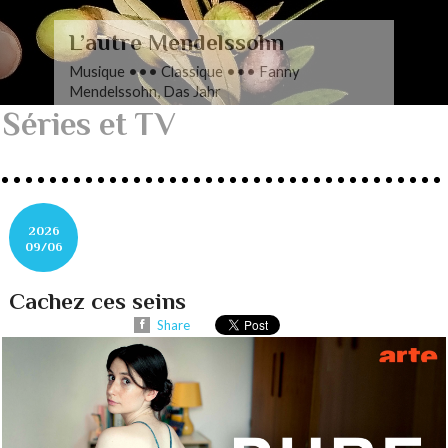
L’autre Mendelssohn
Musique ••• Classique ••• Fanny
Mendelssohn, Das Jahr
Séries et TV
2026
09/06
Cachez ces seins
Share