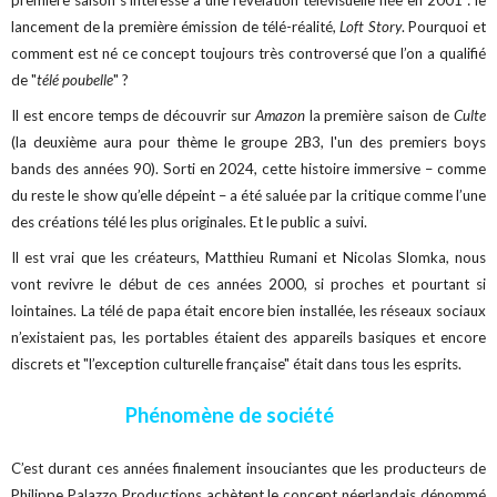
première saison s’intéresse à une révélation télévisuelle née en 2001 : le
lancement de la première émission de télé-réalité,
Loft Story
. Pourquoi et
comment est né ce concept toujours très controversé que l’on a qualifié
de "
télé poubelle
" ?
Il est encore temps de découvrir sur
Amazon
la première saison de
Culte
(la deuxième aura pour thème le groupe 2B3, l'un des premiers boys
bands des années 90). Sorti en 2024, cette histoire immersive – comme
du reste le show qu’elle dépeint – a été saluée par la critique comme l’une
des créations télé les plus originales. Et le public a suivi.
Il est vrai que les créateurs, Matthieu Rumani et Nicolas Slomka, nous
vont revivre le début de ces années 2000, si proches et pourtant si
lointaines. La télé de papa était encore bien installée, les réseaux sociaux
n’existaient pas, les portables étaient des appareils basiques et encore
discrets et "l’exception culturelle française" était dans tous les esprits.
Phénomène de société
C’est durant ces années finalement insouciantes que les producteurs de
Philippe Palazzo Productions achètent le concept néerlandais dénommé