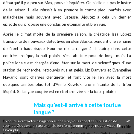
débarqué il y a peu sur Max, pouvait inquiéter. Or, si elle n’a pas le lustre
de la saison 1, elle réussit à en prendre le contre-pied, parfois avec
maladresse mais souvent avec justesse. Ajoutez à cela un dernier
épisode qui propose une conclusion étonnante et bien vue.
Après le climat moite de la première saison, la créatrice Issa López
transporte de nouveaux détectives en plein Alaska, pendant une semaine
de Noël à haut risque. Pour ne rien arranger à l’histoire, dans cette
contrée arctique, la nuit polaire s’est abattue pour de longs mois. La
police locale est chargée d’enquêter sur la mort de scientifiques d’une
station de recherche, retrouvés nus et gelés. Liz Danvers et Evangeline
Navarro sont chargés d’enquêter et font vite le lien avec la mort
quelques années plus tôt d’Annie Kowtok, une militante de la tribu
Iñupiat. Sa langue coupée est en effet trouvée sur la base polaire.
Mais qu’est-il arrivé à cette foutue
langue ?
En poursuivant votre navigation sur ce site, vous acceptez l'utilisation de
cookies. Ces derniers assurent le bon fonctionnement de nos services.
En
Pour cette saison, c’est Jodie Foster qui fait figure de star, dans un rôle
savoir plus
.
peu enviable de policière tyrannique. À ses côtés, Kali Reis fait plus que