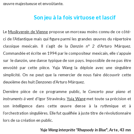
œuvre majestueuse et envoûtante.
Son jeu à la fois virtuose et lascif
Le
Musikverein de Vienne
propose un morceau moins connu de ce côté-
ci de l’Atlantique mais qui figure parmi les grandes œuvres du répertoire
classique mexicain. Il s’agit de la
Danzón n° 2
d’Arturo Márquez.
Commandée et écrite en 1994 par le compositeur mexicain, elle s’appuie
sur le danzón, une danse typique de son pays. Impossible de ne pas être
envoûté par cette pièce. Yuja Wang la déploie avec une singulière
simplicité. On ne peut que la remercier de nous faire découvrir cette
deuxième des huit
Danzones
d’Arturo Márquez.
Dernière pièce de ce programme public, le
Concerto pour piano et
instruments à vent
d’Igor Stravinsky.
Yuja Wang
met toute sa précision et
son intelligence dans cette œuvre dense à la rythmique et à
l’orchestration singulières. Elle fut qualifiée à juste titre de révolutionnaire
lors de sa création en public.
Yuja Wang interprète "Rhapsody in Blue
", Arte, 43 mn