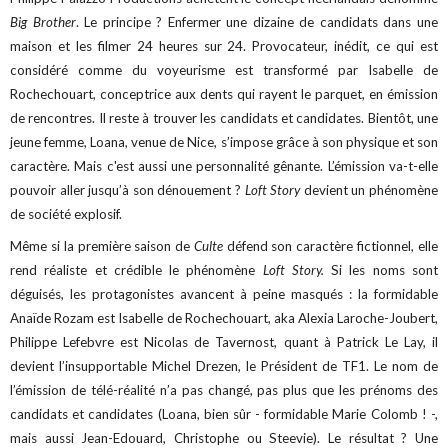
Big Brother
. Le principe ? Enfermer une dizaine de candidats dans une
maison et les filmer 24 heures sur 24. Provocateur, inédit, ce qui est
considéré comme du voyeurisme est transformé par Isabelle de
Rochechouart, conceptrice aux dents qui rayent le parquet, en émission
de rencontres. Il reste à trouver les candidats et candidates. Bientôt, une
jeune femme, Loana, venue de Nice, s’impose grâce à son physique et son
caractère. Mais c'est aussi une personnalité gênante. L’émission va-t-elle
pouvoir aller jusqu’à son dénouement ?
Loft Story
devient un phénomène
de société explosif.
Même si la première saison de
Culte
défend son caractère fictionnel, elle
rend réaliste et crédible le phénomène
Loft Story.
Si les noms sont
déguisés, les protagonistes avancent à peine masqués : la formidable
Anaïde Rozam est Isabelle de Rochechouart, aka Alexia Laroche-Joubert,
Philippe Lefebvre est Nicolas de Tavernost, quant à Patrick Le Lay, il
devient l’insupportable Michel Drezen, le Président de TF1. Le nom de
l’émission de télé-réalité n’a pas changé, pas plus que les prénoms des
candidats et candidates (Loana, bien sûr - formidable Marie Colomb ! -,
mais aussi Jean-Edouard, Christophe ou Steevie). Le résultat ? Une