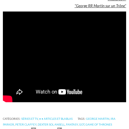
"George RR Martin sur un Trône"
CATÉGORIES :
SÉRIES ET TV
,
• • ARTICLES ET BLABLAS
TAGS :
GEORGE MARTIN
,
IRA
PARKER
,
PETER CLAFFEY
,
DEXTER SOL ANSELL
,
FANTASY
,
GOT
,
GAME OF THRONES