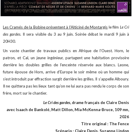
Les Cramés de la Bobine présentent à l'Alticiné de Montargis
le film
Le Cri
des gardes
. Il sera visible du 3 au 9 juin. Soirée débat le mardi 9 juin à
20H30.
Un vaste chantier de travaux publics en Afrique de l’Ouest. Horn, le
patron, et Cal, un jeune ingénieur, partagent une habitation provisoire
derrière les doubles grilles de l’enceinte réservée aux blancs. Leone,
future épouse de Horn, arrive d’Europe le soir même où un homme qui
s’est introduit par effraction surgit derrière les grilles. Il s’appelle Alboury.
Il ne quittera pas les lieux tant qu’on ne lui aura pas rendu le corps de son
frère, mort sur le chantier.
Le Cri des gardes
, drame français de Claire Denis
avec Isaach de Bankolé, Matt Dillon, Mia McKenna-Bruce, 109 mn,
2026
Titre original : The Fence
Scénario : Claire Denis, Suzanne Lindon