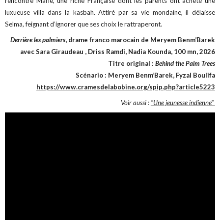
rencontre Marie, une riche Française dont les parents ont acheté une
luxueuse villa dans la kasbah. Attiré par sa vie mondaine, il délaisse
Selma, feignant d’ignorer que ses choix le rattraperont.
Derrière les palmiers
, drame franco marocain de Meryem Benm’Barek
avec Sara Giraudeau , Driss Ramdi, Nadia Kounda, 100 mn, 2026
Titre original :
Behind the Palm Trees
Scénario : Meryem Benm’Barek, Fyzal Boulifa
https://www.cramesdelabobine.org/spip.php?article5223
Voir aussi :
"Une jeunesse indienne"