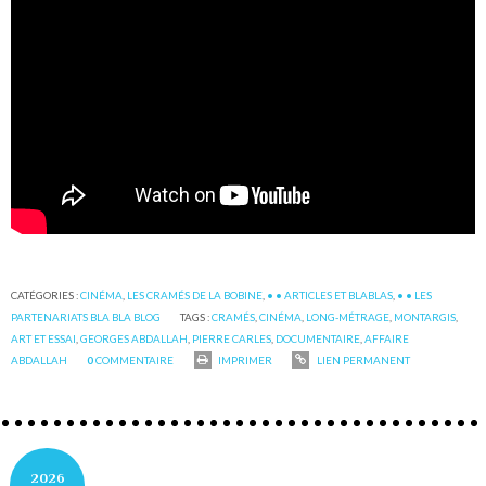
CATÉGORIES :
CINÉMA
,
LES CRAMÉS DE LA BOBINE
,
• • ARTICLES ET BLABLAS
,
• • LES
PARTENARIATS BLA BLA BLOG
TAGS :
CRAMÉS
,
CINÉMA
,
LONG-MÉTRAGE
,
MONTARGIS
,
ART ET ESSAI
,
GEORGES ABDALLAH
,
PIERRE CARLES
,
DOCUMENTAIRE
,
AFFAIRE
ABDALLAH
0
COMMENTAIRE
IMPRIMER
LIEN PERMANENT
2026