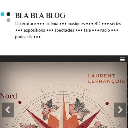
BLA BLA BLOG
Littérature ••• cinéma ••• musiques ••• BD ••• séries
••• expositions ••• spectacles ••• télé ••• radio •••
podcasts •••