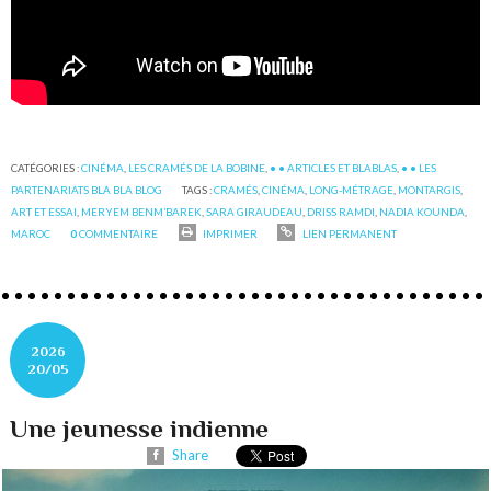
CATÉGORIES :
CINÉMA
,
LES CRAMÉS DE LA BOBINE
,
• • ARTICLES ET BLABLAS
,
• • LES
PARTENARIATS BLA BLA BLOG
TAGS :
CRAMÉS
,
CINÉMA
,
LONG-MÉTRAGE
,
MONTARGIS
,
ART ET ESSAI
,
MERYEM BENM’BAREK
,
SARA GIRAUDEAU
,
DRISS RAMDI
,
NADIA KOUNDA
,
MAROC
0
COMMENTAIRE
IMPRIMER
LIEN PERMANENT
2026
20/05
Une jeunesse indienne
Share