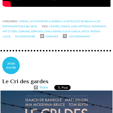
CATÉGORIES :
CINÉMA
,
LES CRAMÉS DE LA BOBINE
,
• • ARTICLES ET BLABLAS
,
• • LES
PARTENARIATS BLA BLA BLOG
TAGS :
CRAMÉS
,
CINÉMA
,
LONG-MÉTRAGE
,
MONTARGIS
,
ART ET ESSAI
,
ESPAGNE
,
ESPAGNOL
,
CARLA SIMON
,
LLUCIA GARCIA
,
MITCH
,
TRISTAN
ULLOA
0
COMMENTAIRE
IMPRIMER
LIEN PERMANENT
2026
04/06
Le Cri des gardes
Share