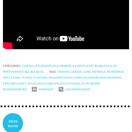
CATÉGORIES :
CINÉMA
,
LES CRAMÉS DE LA BOBINE
,
• • ARTICLES ET BLABLAS
,
• • LES
PARTENARIATS BLA BLA BLOG
TAGS :
CRAMÉS
,
CINÉMA
,
LONG-MÉTRAGE
,
MONTARGIS
,
ART ET ESSAI
,
TCHAD
,
TCHADIEN
,
MAHAMAT-SALEH HAROUN
,
MAIMOUNA MIAWAMA
,
ERIQ EBOUANEY
,
ACHOUACKH ABAKAR
,
SOULEYMANE
,
TCHADIENNE
0
COMMENTAIRE
IMPRIMER
LIEN PERMANENT
2026
10/06