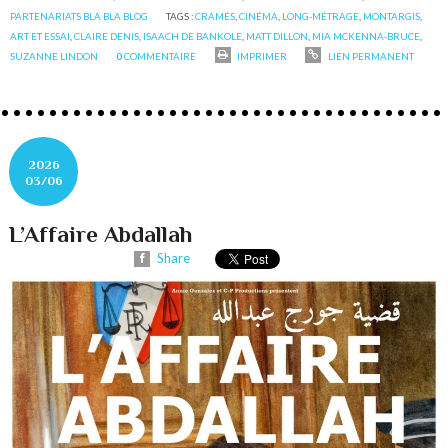
PARTENARIATS BLA BLA BLOG
TAGS :
CRAMÉS
,
CINÉMA
,
LONG-MÉTRAGE
,
MONTARGIS
,
ART ET ESSAI
,
CLAIRE DENIS
,
ISAACH DE BANKOLE
,
MATT DILLON
,
MIA MCKENNA-BRUCE
,
SUZANNE LINDON
0
COMMENTAIRE
IMPRIMER
LIEN PERMANENT
2026
03/06
L’Affaire Abdallah
Share