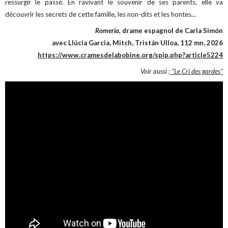
ressurgir le passé. En ravivant le souvenir de ses parents, elle va
découvrir les secrets de cette famille, les non-dits et les hontes…
Romeria,
drame espagnol de Carla Simón
avec Llúcia Garcia, Mitch, Tristán Ulloa, 112 mn, 2026
https://www.cramesdelabobine.org/spip.php?article5224
Voir aussi :
"Le Cri des gardes"