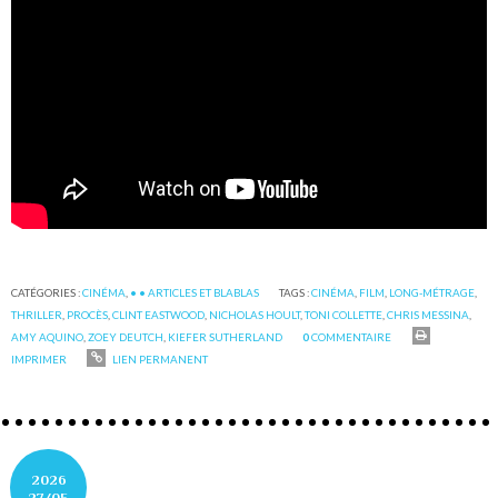
CATÉGORIES :
CINÉMA
,
• • ARTICLES ET BLABLAS
TAGS :
CINÉMA
,
FILM
,
LONG-MÉTRAGE
,
THRILLER
,
PROCÈS
,
CLINT EASTWOOD
,
NICHOLAS HOULT
,
TONI COLLETTE
,
CHRIS MESSINA
,
AMY AQUINO
,
ZOEY DEUTCH
,
KIEFER SUTHERLAND
0
COMMENTAIRE
IMPRIMER
LIEN PERMANENT
2026
27/05