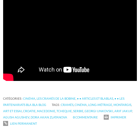
CATÉGORIES :
CINÉMA
,
LES CRAMÉS DE LA BOBINE
,
• • ARTICLES ET BLABLAS
,
• • LES
PARTENARIATS BLA BLA BLOG
TAGS :
CRAMÉS
,
CINÉMA
,
LONG-MÉTRAGE
,
MONTARGIS
,
ART ET ESSAI
,
CROATIE
,
MACEDONIE
,
TCHEQUIE
,
SERBIE
,
GEORGI UNKOVSKI
,
ARIF JAKUP
,
AGUSH AGUSHEV
,
DORA AKAN ZLATANOVA
0
COMMENTAIRE
IMPRIMER
LIEN PERMANENT