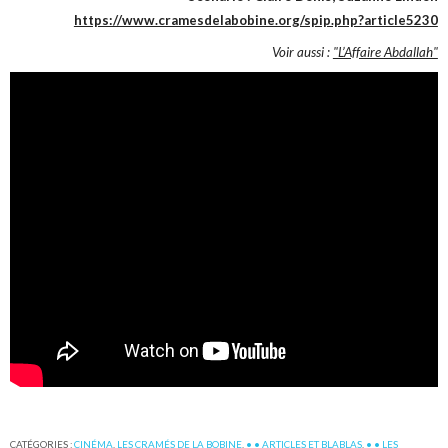
https://www.cramesdelabobine.org/spip.php?article5230
Voir aussi :
"L’Affaire Abdallah"
CATÉGORIES :
CINÉMA
,
LES CRAMÉS DE LA BOBINE
,
• • ARTICLES ET BLABLAS
,
• • LES