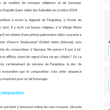
x en matière de musique religieuse et de baroque.
la Chapelle Saint-Julien des Salinelles en octobre 2024.
tribué à écrire la légende de Pergolèse, à l’instar du
tard. Il a écrit cet hymne religieux à la Vierge Marie
’il est atteint d’une phtisie pulmonaire, hélas courante à
ater
d’œuvre
"douloureuse"
(
Stabat mater dolorosa
), sans
anté du compositeur à l’époque. Ne pense-t-il pas à lui-
 et afflicta
, chant de regret d’une vie qui s’éteint ? Or, ce
rès certainement du mécène de Pergolèse, le duc de
n monastère que le compositeur créa cette séquence
lus inspirant pour un tel hommage.
 compassion
er
parvient à émouvoir même les non-croyants. L’écoute