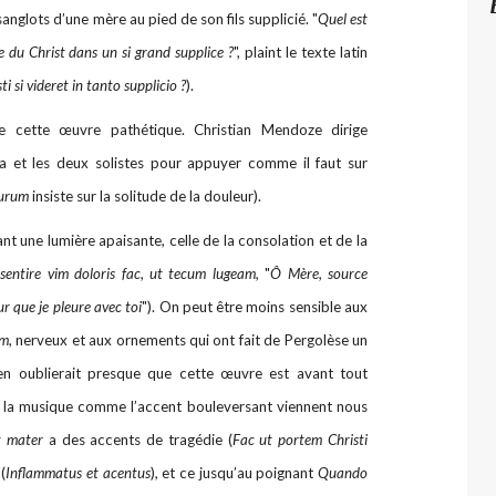
anglots d’une mère au pied de son fils supplicié. "
Quel est
e du Christ dans un si grand supplice ?
", plaint le texte latin
i si videret in tanto supplicio ?
).
lle cette œuvre pathétique. Christian Mendoze dirige
a et les deux solistes pour appuyer comme il faut sur
turum
insiste sur la solitude de la douleur).
t une lumière apaisante, celle de la consolation et de la
sentire vim doloris fac, ut tecum lugeam,
"
Ô Mère, source
ur que je pleure avec toi
"). On peut être moins sensible aux
um
, nerveux et aux ornements qui ont fait de Pergolèse un
en oublierait presque que cette œuvre est avant tout
t la musique comme l’accent bouleversant viennent nous
t mater
a des accents de tragédie (
Fac ut portem Christi
(
Inflammatus et acentus
), et ce jusqu’au poignant
Quando