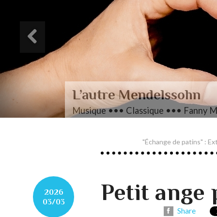
L’autre Mendelssohn
Musique ••• Classique ••• Fanny M
"Échange de patins" : Ext
Petit ange 
2026
03/03
Share