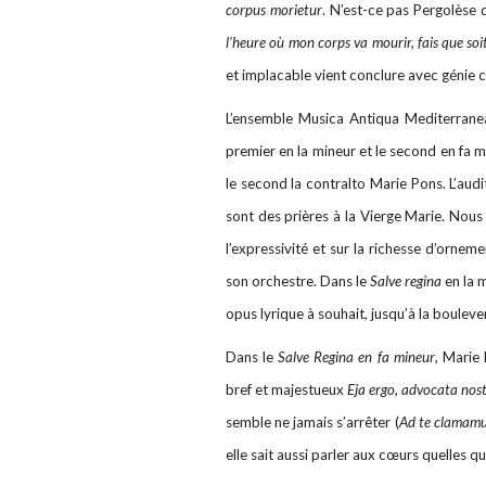
corpus morietur
. N’est-ce pas Pergolèse q
l'heure où mon corps va mourir, fais que so
et implacable vient conclure avec génie 
L’ensemble Musica Antiqua Mediterran
premier en la mineur et le second en fa m
le second la contralto Marie Pons. L’aud
sont des prières à la Vierge Marie. Nous
l’expressivité et sur la richesse d’ornem
son orchestre. Dans le
Salve regina
en la 
opus lyrique à souhait, jusqu’à la bouleve
Dans le
Salve Regina en fa mineur
, Marie 
bref et majestueux
Eja ergo, advocata nos
semble ne jamais s’arrêter (
Ad te clamam
elle sait aussi parler aux cœurs quelles 