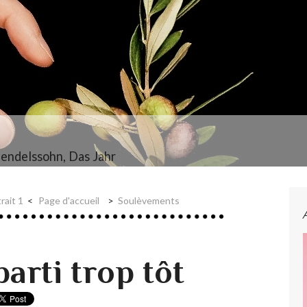
endelssohn, Das Jahr
rait 1
Page d'accueil
Soulèvements
parti trop tôt