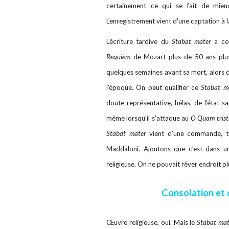
certainement ce qui se fait de mieu
L’enregistrement vient d'une captation à 
L’écriture tardive du
Stabat mater
a con
Requiem
de Mozart plus de 50 ans plus 
quelques semaines avant sa mort, alors qu
l’époque. On peut qualifier ce
Stabat m
doute représentative, hélas, de l’état s
même lorsqu’il s'attaque au
O Quam tristis
Stabat mater
vient d’une commande, t
Maddaloni. Ajoutons que c’est dans u
religieuse. On ne pouvait rêver endroit p
Consolation et
Œuvre religieuse, oui. Mais le
Stabat mat