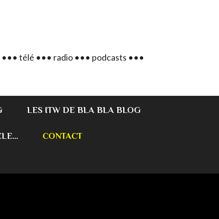
 ••• télé ••• radio ••• podcasts •••
G
LES ITW DE BLA BLA BLOG
E...
CONTACT