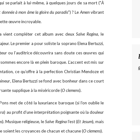
ui se parlait à lui-même, à quelques jours de sa mort ("
À
it donnée à mon âme la gloire du paradis
") ? Le
Amen
vibrant
cette œuvre incroyable.
ea vient compléter cet album avec deux
Salve Regina
, le
ajeur. Le premier a pour soliste la soprano Elena Bertuzzi,
iteur ou l’auditrice découvrira sans doute ces œuvres qui
 sommes encore là en plein baroque. L’accent est mis sur
entation, ce qu’offre à la perfection Christian Mendoze et
mineur
,
Elena Bertuzzi se fond avec bonheur dans ce court
rsante supplique à la miséricorde (
O clemens
).
Pons met de côté la luxuriance baroque (si l’on oublie le
tra
) au profit d’une interprétation poignante où la douleur
us
). Musique religieuse, le
Salve Regina
l’est (
Et Jesum
), mais
que soient les croyances de chacun et chacune (
O clemens
).