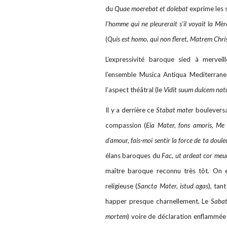
du
Quae moerebat et dolebat
exprime les s
l’homme qui ne pleurerait s’il voyait la Mèr
(
Quis est homo, qui non fleret, Matrem Christ
L’expressivité baroque sied à mervei
l’ensemble Musica Antiqua Mediterrane
l’aspect théâtral (le
Vidit suum dulcem na
Il y a derrière ce
Stabat mater
bouleversan
compassion (
Eia Mater, fons amoris, Me 
d'amour, fais-moi sentir la force de ta doule
élans baroques du
Fac, ut ardeat cor me
maître baroque reconnu très tôt. On 
religieuse (
Sancta Mater, istud agas
), tan
happer presque charnellement. Le
Saba
mortem
) voire de déclaration enflammée 