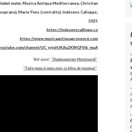
Stabat mater,
Musica Antiqua Mediterranea, Christian
soprano), Marie Pons (contralto), Indésens Calioppe,
2025
https://indesenscalliope.co
https://www.musicaantiquaprovence.com
.youtube.com/channel/UC_yyjoHJKAu2KWGFVik_muA
Voir aussi :
"Shakespearien Monteverdi"
"‘Faire peau à peau avec ce bijou de musique’"
A
d