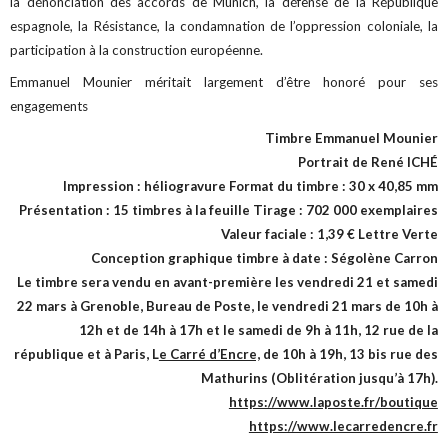
la dénonciation des accords de Munich, la défense de la République
espagnole, la Résistance, la condamnation de l’oppression coloniale, la
participation à la construction européenne.
Emmanuel Mounier méritait largement d’être honoré pour ses
engagements
Timbre Emmanuel Mounier
Portrait de René ICHÉ
Impression : héliogravure Format du timbre : 30 x 40,85 mm
Présentation : 15 timbres à la feuille Tirage : 702 000 exemplaires
Valeur faciale : 1,39 € Lettre Verte
Conception graphique timbre à date : Ségolène Carron
Le timbre sera vendu en avant-première les vendredi 21 et samedi
22 mars à Grenoble, Bureau de Poste, le vendredi 21 mars de 10h à
12h et de 14h à 17h et le samedi de 9h à 11h, 12 rue de la
république et à Paris, L
e Carré d’Encre,
de 10h à 19h, 13 bis rue des
Mathurins (Oblitération jusqu’à 17h).
https://www.laposte.fr/boutique
https://www.lecarredencre.fr