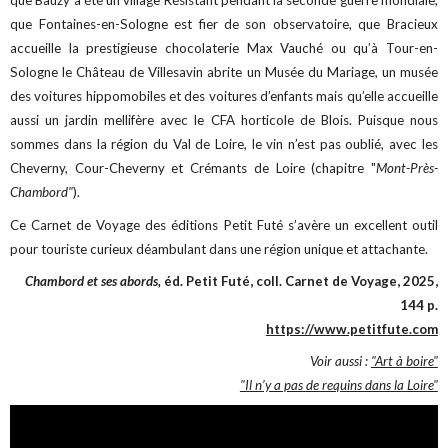
que Bauzy a été un village Résistant pendant la seconde guerre mondiale,
que Fontaines-en-Sologne est fier de son observatoire, que Bracieux
accueille la prestigieuse chocolaterie Max Vauché ou qu’à Tour-en-
Sologne le Château de Villesavin abrite un Musée du Mariage, un musée
des voitures hippomobiles et des voitures d’enfants mais qu’elle accueille
aussi un jardin mellifère avec le CFA horticole de Blois. Puisque nous
sommes dans la région du Val de Loire, le vin n’est pas oublié, avec les
Cheverny, Cour-Cheverny et Crémants de Loire (chapitre "
Mont-Près-
Chambord"
).
Ce Carnet de Voyage des éditions Petit Futé s’avère un excellent outil
pour touriste curieux déambulant dans une région unique et attachante.
Chambord et ses abords,
éd. Petit Futé, coll. Carnet de Voyage, 2025,
144 p.
https://www.petitfute.com
Voir aussi :
"Art à boire"
"Il n’y a pas de requins dans la Loire"