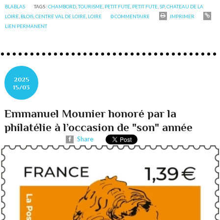
BLABLAS
TAGS :
CHAMBORD
,
TOURISME
,
PETIT FUTÉ
,
PETIT FUTE
,
SP
,
CHATEAU DE LA
LOIRE
,
BLOIS
,
CENTRE VAL DE LOIRE
,
LOIRE
0
COMMENTAIRE
IMPRIMER
LIEN PERMANENT
2025
15/03
Emmanuel Mounier honoré par la
philatélie à l’occasion de "son" année
Share