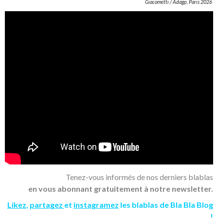
Giacometti / Adagp, Paris 2026
Tenez-vous informés de nos derniers blablas
en vous abonnant gratuitement à notre newsletter.
Likez
,
partagez
et
instagramez
les blablas de Bla Bla Blog
!