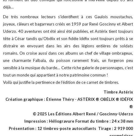
déjà…
De très nombreux lecteurs s’identifient à ces Gaulois moustachus,
joyeux, râleurs et bagarreurs créés en 1959 par René Goscinny et Albert
Uderzo. 40 aventures ont été ainsi été publiées, et Astérix tient toujours
tête à César tandis qu’Obélix et son fidèle Idéfix sont toujours prêts à se
distraire en envoyant dans les airs des légions entières de soldats
romains. On croise aussi dans ces albums un chef de village ombrageux,
une charmante Falbala, du poisson rarement frais, un forgeron peu
sensible à la musique du barde… Cette riche galerie de personnages, c’est
tout un monde qui appartient à notre patrimoine commun !
Voilà qui justifie la pertinence de l’édition de ce carnet de timbres.
Timbre Astérix
Création graphique : Étienne Théry - ASTÉRIX ® OBÉLIX ® IDÉFIX
®
© 2025 Les Éditions Albert René / Goscinny-Uderzo
Impression : Héliogravure Format du timbre : 24 x 38 mm
Présentation : 12 timbres-poste autocollants Tirage : 2 919 000
exemplaires