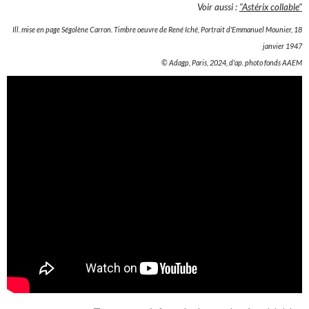
Voir aussi :
"Astérix collable"
Ill. mise en page Ségolène Carron. Timbre oeuvre de René Iché, Portrait d'Emmanuel Mounier, 18
janvier 1947
© Adagp, Paris, 2024, d'ap. photo fonds AAEM