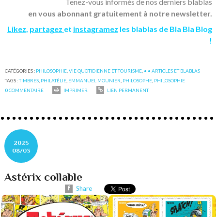
Tenez-vous informés de nos derniers blablas
en vous abonnant gratuitement à notre newsletter.
Likez
,
partagez
et
instagramez
les blablas de Bla Bla Blog
!
CATÉGORIES :
PHILOSOPHIE
,
VIE QUOTIDIENNE ET TOURISME
,
• • ARTICLES ET BLABLAS
TAGS :
TIMBRES
,
PHILATÉLIE
,
EMMANUEL MOUNIER
,
PHILOSOPHE
,
PHILOSOPHIE
0
COMMENTAIRE
IMPRIMER
LIEN PERMANENT
2025
08/03
Astérix collable
Share