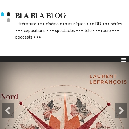
BLA BLA BLOG
Littérature ••• cinéma ••• musiques ••• BD ••• séries
••• expositions ••• spectacles ••• télé ••• radio •••
podcasts •••