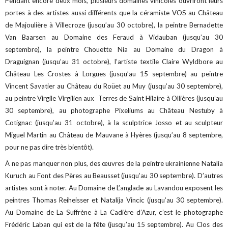
Pendant encore deux mois, plusieurs domaines vinicoles ouvriront leurs
portes à des artistes aussi différents que la céramiste VOS au Château
de Majoulière à Villecroze (jusqu’au 30 octobre), la peintre Bernadette
Van Baarsen au Domaine des Feraud à Vidauban (jusqu’au 30
septembre), la peintre Chouette Nia au Domaine du Dragon à
Draguignan (jusqu’au 31 octobre), l’artiste textile Claire Wyldbore au
Château Les Crostes à Lorgues (jusqu’au 15 septembre) au peintre
Vincent Savatier au Château du Roüet au Muy (jusqu’au 30 septembre),
au peintre Virgile Virgilien aux Terres de Saint Hilaire à Ollières (jusqu’au
30 septembre), au photographe Pixeliums au Château Nestuby à
Cotignac (jusqu’au 31 octobre), à la sculptrice Josso et au sculpteur
Miguel Martin au Château de Mauvane à Hyères (jusqu’au 8 septembre,
pour ne pas dire très bientôt).
À ne pas manquer non plus, des œuvres de la peintre ukrainienne Natalia
Kuruch au Font des Pères au Beausset (jusqu’au 30 septembre). D’autres
artistes sont à noter. Au Domaine de L’anglade au Lavandou exposent les
peintres Thomas Reiheisser et Natalija Vincic (jusqu’au 30 septembre).
Au Domaine de La Suffrène à La Cadière d’Azur, c’est le photographe
Frédéric Laban qui est de la fête (jusqu’au 15 septembre). Au Clos des