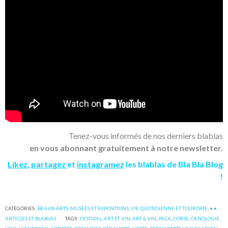
Tenez-vous informés de nos derniers blablas
en vous abonnant gratuitement à notre newsletter.
Likez
,
partagez
et
instagramez
les blablas de Bla Bla Blog
!
CATÉGORIES :
BEAUX-ARTS, MUSÉES ET EXPOSITIONS
,
VIE QUOTIDIENNE ET TOURISME
,
• •
ARTICLES ET BLABLAS
TAGS :
FESTIVAL
,
ART ET VIN
,
ART & VIN
,
PACA
,
CORSE
,
OENOLOGIE
,