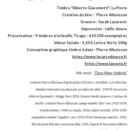
Timbre "Alberto Giacometti", La Poste
Création du bloc : Pierre Albuisson
Gravure : Sarah Lazarevic
Impression : taille-douce
Présentation : 9 timbres à la feuille Tirage : 610 200 exemplaires
Valeur faciale : 3,10 € Lettre Verte 100g
Conception graphique timbre à date : Pierre Albuisson
https://www.lecarredencre.fr
https://www.laposte.fr
Voir aussi :
"Dora Maar timbrée"
Création Pierre Albuisson d'après photo Christie's / Artothek / La Collection,
Homme traversant une place par un matin de soleil - 1950 © Succession
Alberto Giacometti / Adagp, Paris 2026. Gravure Sarah Lazarevic. Contour de
feuille : création Pierre Albuisson. Lampe modèle "tête" vers 1933-1934,
Grande femme I, 1960, Le couple, 1926, L'objet invisible, 1934-1935,
Lampadaire modèle "à godets", vers 1933-1934, Femme qui marche I, 1932,
Tête de jeune fille avec une tresse (Ida), 1926, d'après © Succession Alberto