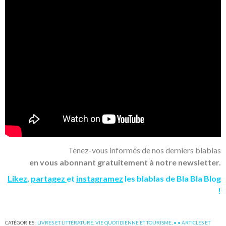
Tenez-vous informés de nos derniers blablas
en vous abonnant gratuitement à notre newsletter.
Likez
,
partagez
et
instagramez
les blablas de Bla Bla Blog
!
CATÉGORIES :
LIVRES ET LITTÉRATURE
,
VIE QUOTIDIENNE ET TOURISME
,
• • ARTICLES ET