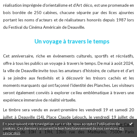
réalisation imprégnée d’orientalisme et d’Art déco, est une promenade en
bois bordée de 250 cabines, chacune séparée par des lices ajourées
portant les noms d’acteurs et de réalisateurs honorés depuis 1987 lors
du Festival du Cinéma Américain de Deauville.
Un voyage à travers le temps
Cet anniversaire, riche en événements culturels, sportifs et récréatifs,
offre à tous les publics un voyage à travers le temps. De mai à août 2024,
la ville de Deauville invite tous les amateurs d’histoire, de culture et d’art
à se joindre aux festivités et à découvrir les trésors cachés et les
moments marquants qui ont façonné l’identité des Planches. Les visiteurs
seront également conviés à explorer ce lieu emblématique à travers une
expérience immersive de réalité virtuelle.
Le timbre sera vendu en avant-première les vendredi 19 et samedi 20
juillet à Deauville (14), Place Claude Lelouch, le vendredi 19 juillet de
En poursuivant votre navigation sur ce site, vous acceptez l'utilisation de
9H30 à 18H et le samedi 20 juillet de 10H à 17H et à Paris,
Le Carré
cookies. Ces derniers assurent le bon fonctionnement de nos services.
En
d’Encre
, de 10H à 19H, 13bis rue des Mathurins, 75009 Paris
savoir plus
.