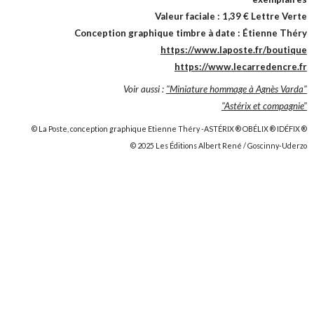
Valeur faciale : 1,39 € Lettre Verte
Conception graphique timbre à date : Étienne Théry
https://www.laposte.fr/boutique
https://www.lecarredencre.fr
Voir aussi :
"Miniature hommage à Agnès Varda"
"Astérix et compagnie"
© La Poste, conception graphique Etienne Théry -ASTÉRIX ® OBÉLIX ® IDÉFIX ®
© 2025 Les Éditions Albert René / Goscinny-Uderzo