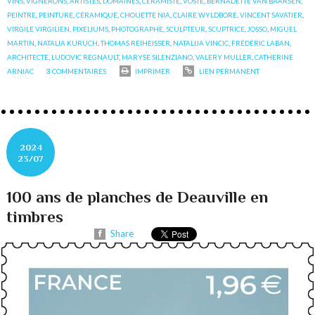
VINS
,
VIGNERONS
,
ARTISTES
,
DOMAINES
,
CÉRAMISTE
,
VOSTE
,
BERNADETTE VAN BAARSEN
,
PEINTRE
,
PEINTURE
,
CÉRAMIQUE
,
CHOUETTE NIA
,
CLAIRE WYLDBORE
,
VINCENT SAVATIER
,
VIRGILE VIRGILIEN
,
PIXELIUMS
,
PHOTOGRAPHE
,
SCULPTEUR
,
SCUPTRICE
,
JOSSO
,
MIGUEL
MARTIN
,
NATALIA KURUCH
,
THOMAS REIHEISSER
,
NATALIJA VINCIC
,
FRÉDÉRIC LABAN
,
ARCHITECTE
,
LUDOVIC REGNAULT
,
MARYSE SILENZIANO
,
VALERY MULLER
,
CATHERINE
ARNIAC
3
COMMENTAIRES
IMPRIMER
LIEN PERMANENT
2024
23/07
100 ans de planches de Deauville en
timbres
Share