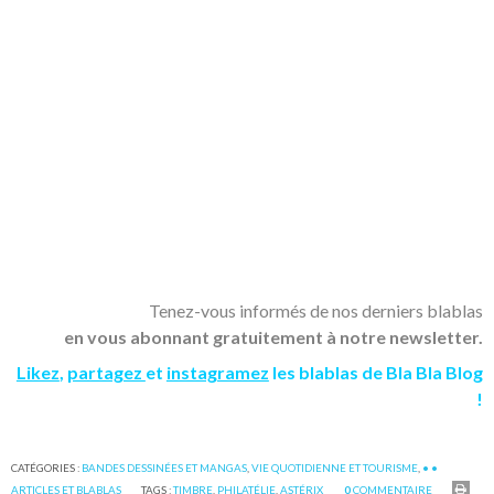
Tenez-vous informés de nos derniers blablas
en vous abonnant gratuitement à notre newsletter.
Likez
,
partagez
et
instagramez
les blablas de Bla Bla Blog
!
CATÉGORIES :
BANDES DESSINÉES ET MANGAS
,
VIE QUOTIDIENNE ET TOURISME
,
• •
ARTICLES ET BLABLAS
TAGS :
TIMBRE
,
PHILATÉLIE
,
ASTÉRIX
0
COMMENTAIRE