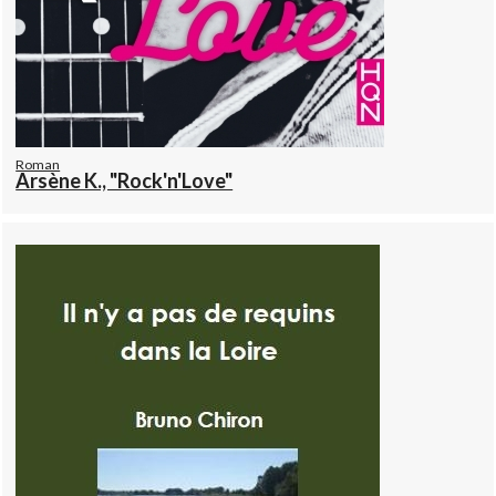
Roman
Arsène K., "Rock'n'Love"