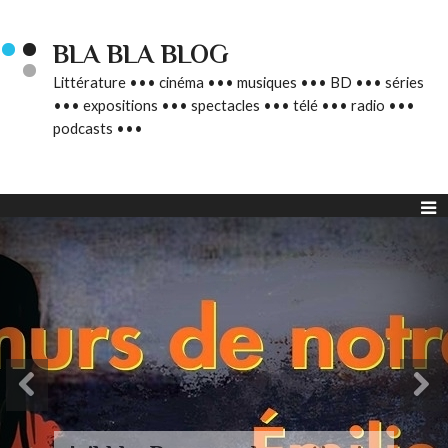
BLA BLA BLOG
Littérature ••• cinéma ••• musiques ••• BD ••• séries
••• expositions ••• spectacles ••• télé ••• radio •••
podcasts •••