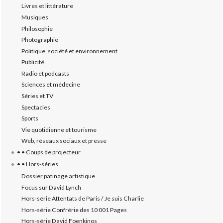
Livres et littérature
Musiques
Philosophie
Photographie
Politique, société et environnement
Publicité
Radio et podcasts
Sciences et médecine
Séries et TV
Spectacles
Sports
Vie quotidienne et tourisme
Web, réseaux sociaux et presse
• • Coups de projecteur
• • Hors-séries
Dossier patinage artistique
Focus sur David Lynch
Hors-série Attentats de Paris / Je suis Charlie
Hors-série Confrérie des 10 001 Pages
Hors-série David Foenkinos