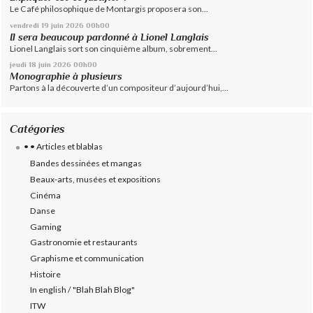
Le Café philosophique de Montargis proposera son...
vendredi 19
juin 2026
00h00
Il sera beaucoup pardonné à Lionel Langlais
Lionel Langlais sort son cinquième album, sobrement...
jeudi 18
juin 2026
00h00
Monographie à plusieurs
Partons à la découverte d’un compositeur d’aujourd’hui,...
Catégories
• • Articles et blablas
Bandes dessinées et mangas
Beaux-arts, musées et expositions
Cinéma
Danse
Gaming
Gastronomie et restaurants
Graphisme et communication
Histoire
In english / "Blah Blah Blog"
ITW