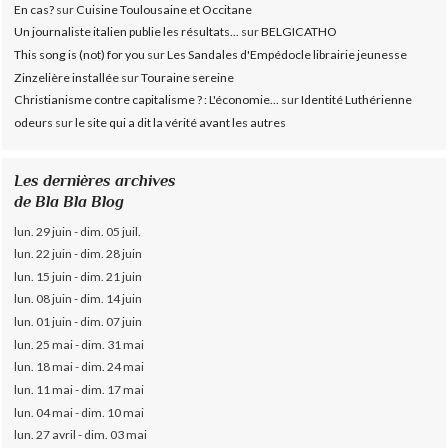
En cas?
sur
Cuisine Toulousaine et Occitane
Un journaliste italien publie les résultats...
sur
BELGICATHO
This song is (not) for you
sur
Les Sandales d'Empédocle librairie jeunesse
Zinzelière installée
sur
Touraine sereine
Christianisme contre capitalisme ? : L'économie...
sur
Identité Luthérienne
odeurs
sur
le site qui a dit la vérité avant les autres
Les dernières archives
de Bla Bla Blog
lun. 29 juin - dim. 05 juil.
lun. 22 juin - dim. 28 juin
lun. 15 juin - dim. 21 juin
lun. 08 juin - dim. 14 juin
lun. 01 juin - dim. 07 juin
lun. 25 mai - dim. 31 mai
lun. 18 mai - dim. 24 mai
lun. 11 mai - dim. 17 mai
lun. 04 mai - dim. 10 mai
lun. 27 avril - dim. 03 mai