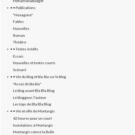
Pelhamonabudget
• • Publications
"Hexagone"
Fables
Nouvelles
Roman
Théâtre
• • Textes inédits
Essais
Nouvelles et textes courts
Scénarii
• • Vie du blog et bla-bla sur le blog
"Assez de bla bla"
Le blog avant Bla Bla Blog
Le bloggeur, l'auteur
Les tops de Bla Bla Blog
• • Vie et ville de Montargis
42 heures pour un court
Inondations à Montargis
Montargis coince la Bulle