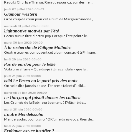
Revoilà Charlize Theron. Rien que pour ça, son dernier...
jeudi 02
juillet 2026
00h03
Glamour western
Gros coup de cœur pour cet album de Margaux Simone ,...
mercredi 01
juillet 2026
00h00
Lightmotive motivés par l’été
Focus sur un titre électro-pop. Lorsque l’été pointe le...
mardi 30
juin 2026
00h00
À la recherche de Philippe Malhaire
Quatre œuvres composent cet album consacré à Philippe...
lundi 29
juin 2026
00h00
Pas de pardon pour le béké
Voilà une affaire – Que dis-je ? Un scandale – que la...
jeudi 25
juin 2026
00h00
Isild Le Besco ou le parti pris des mots
On ne le dira jamais assez : l’énorme talent d’ Isild...
mercredi 24
juin 2026
00h00
Le Garçon qui faisait danser les collines
Les Cramés de la Bobine présentent à l'Alticiné de...
mardi 23
juin 2026
00h00
L’autre Mendelssohn
Mendelssohn, pour piano. "OK", me direz-vous. Rien de...
lundi 22
juin 2026
00h00
Expliquer est-ce justifier ?