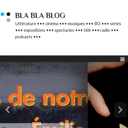
BLA BLA BLOG
Littérature ••• cinéma ••• musiques ••• BD ••• séries
••• expositions ••• spectacles ••• télé ••• radio •••
podcasts •••