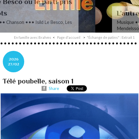
L’autre Mendelssohn
Musique ••• Classique ••• Fanny
Mendelssohn, Das Jahr
En famille avec Brahms
Page d'accueil
"Échange de patins" : Extrait 1
2026
27/02
Télé poubelle, saison 1
Share