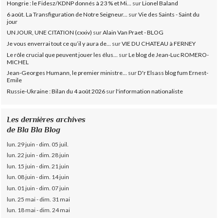
Hongrie : le Fidesz/KDNP donnés à 23 % et Mi...
sur
Lionel Baland
6 août. La Transfiguration de Notre Seigneur...
sur
Vie des Saints - Saint du
jour
UN JOUR, UNE CITATION (cxxiv)
sur
Alain Van Praet - BLOG
Je vous enverrai tout ce qu’il y aura de...
sur
VIE DU CHATEAU à FERNEY
Le rôle crucial que peuvent jouer les élus...
sur
Le blog de Jean-Luc ROMERO-
MICHEL
Jean-Georges Humann, le premier ministre...
sur
D'r Elsass blog fum Ernest-
Emile
Russie-Ukraine : Bilan du 4 août 2026
sur
l'information nationaliste
Les dernières archives
de Bla Bla Blog
lun. 29 juin - dim. 05 juil.
lun. 22 juin - dim. 28 juin
lun. 15 juin - dim. 21 juin
lun. 08 juin - dim. 14 juin
lun. 01 juin - dim. 07 juin
lun. 25 mai - dim. 31 mai
lun. 18 mai - dim. 24 mai