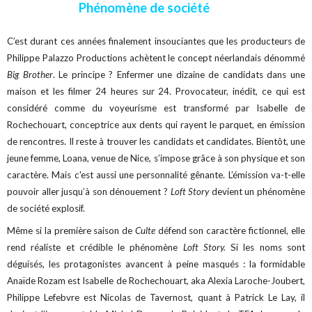
Phénomène de société
C’est durant ces années finalement insouciantes que les producteurs de
Philippe Palazzo Productions achètent le concept néerlandais dénommé
Big Brother
. Le principe ? Enfermer une dizaine de candidats dans une
maison et les filmer 24 heures sur 24. Provocateur, inédit, ce qui est
considéré comme du voyeurisme est transformé par Isabelle de
Rochechouart, conceptrice aux dents qui rayent le parquet, en émission
de rencontres. Il reste à trouver les candidats et candidates. Bientôt, une
jeune femme, Loana, venue de Nice, s’impose grâce à son physique et son
caractère. Mais c'est aussi une personnalité gênante. L’émission va-t-elle
pouvoir aller jusqu’à son dénouement ?
Loft Story
devient un phénomène
de société explosif.
Même si la première saison de
Culte
défend son caractère fictionnel, elle
rend réaliste et crédible le phénomène
Loft Story.
Si les noms sont
déguisés, les protagonistes avancent à peine masqués : la formidable
Anaïde Rozam est Isabelle de Rochechouart, aka Alexia Laroche-Joubert,
Philippe Lefebvre est Nicolas de Tavernost, quant à Patrick Le Lay, il