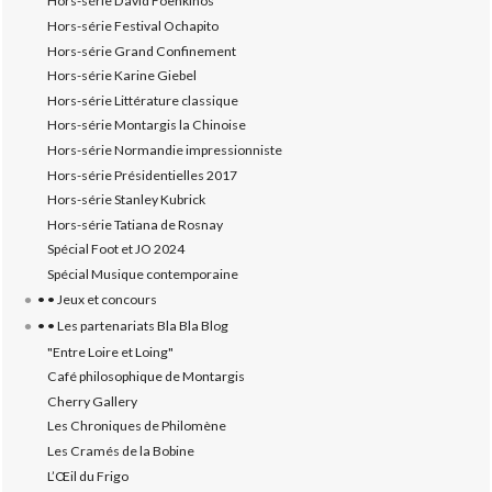
Hors-série David Foenkinos
Hors-série Festival Ochapito
Hors-série Grand Confinement
Hors-série Karine Giebel
Hors-série Littérature classique
Hors-série Montargis la Chinoise
Hors-série Normandie impressionniste
Hors-série Présidentielles 2017
Hors-série Stanley Kubrick
Hors-série Tatiana de Rosnay
Spécial Foot et JO 2024
Spécial Musique contemporaine
• • Jeux et concours
• • Les partenariats Bla Bla Blog
"Entre Loire et Loing"
Café philosophique de Montargis
Cherry Gallery
Les Chroniques de Philomène
Les Cramés de la Bobine
L’‎Œil du Frigo