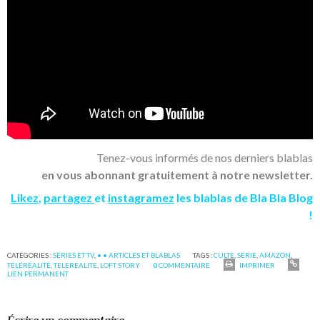
Tenez-vous informés de nos derniers blablas
en vous abonnant gratuitement à notre newsletter.
Likez
,
partagez
et
instagramez
les blablas de Bla Bla Blog
!
CATÉGORIES :
SÉRIES ET TV
,
• • ARTICLES ET BLABLAS
TAGS :
CULTE
,
SÉRIE
,
AMAZON
,
TÉLÉRÉALITÉ
,
TELEREALITE
,
LOFT STORY
0
COMMENTAIRE
IMPRIMER
LIEN PERMANENT