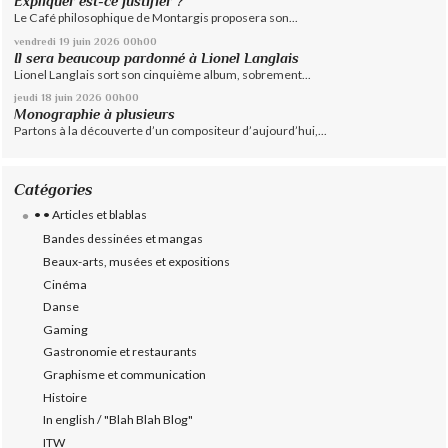
Expliquer est-ce justifier ?
Le Café philosophique de Montargis proposera son...
vendredi 19
juin 2026
00h00
Il sera beaucoup pardonné à Lionel Langlais
Lionel Langlais sort son cinquième album, sobrement...
jeudi 18
juin 2026
00h00
Monographie à plusieurs
Partons à la découverte d’un compositeur d’aujourd’hui,...
Catégories
• • Articles et blablas
Bandes dessinées et mangas
Beaux-arts, musées et expositions
Cinéma
Danse
Gaming
Gastronomie et restaurants
Graphisme et communication
Histoire
In english / "Blah Blah Blog"
ITW