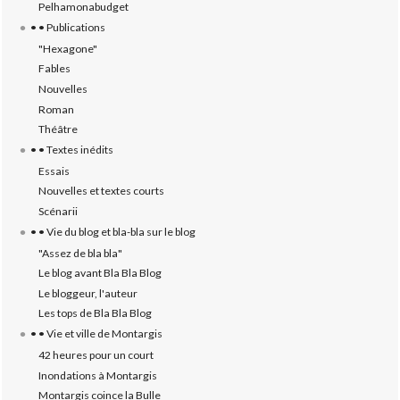
Pelhamonabudget
• • Publications
"Hexagone"
Fables
Nouvelles
Roman
Théâtre
• • Textes inédits
Essais
Nouvelles et textes courts
Scénarii
• • Vie du blog et bla-bla sur le blog
"Assez de bla bla"
Le blog avant Bla Bla Blog
Le bloggeur, l'auteur
Les tops de Bla Bla Blog
• • Vie et ville de Montargis
42 heures pour un court
Inondations à Montargis
Montargis coince la Bulle