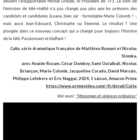
devient l’insupportable Michel Drezen, le Président de TF1. Le nom de
l’émission de télé-réalité n’a pas changé, pas plus que les prénoms des
candidats et candidates (Loana, bien sûr - formidable Marie Colomb ! -,
mais aussi Jean-Edouard, Christophe ou Steevie). Le résultat ? Une
plongée dans ce nouveau concept qui a changé pour toujours l’histoire
de la télé. Passionnant et bluffant !
Culte,
série dramatique française de Matthieu Rumani et Nicolas
Slomka,
avec Anaïde Rozam, César Domboy, Sami Outalbali, Nicolas
Briançon, Marie Colomb, Jacqueline Corado, David Marsais,
Philippe Lefebvre et Éric Naggar, 2024, 1 saison, Amazon Prime
https://www.primevideo.com/-/fr/detail/Culte
Voir aussi :
"Mensonges et violences ordinaires"