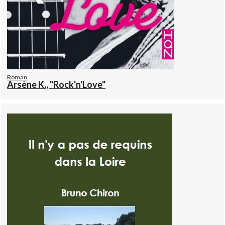
Roman
Arsène K., "Rock'n'Love"