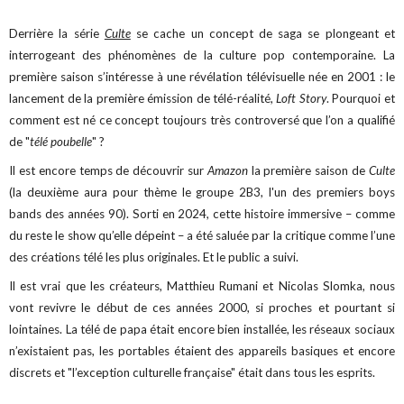
Derrière la série
Culte
se cache un concept de saga se plongeant et
interrogeant des phénomènes de la culture pop contemporaine. La
première saison s’intéresse à une révélation télévisuelle née en 2001 : le
lancement de la première émission de télé-réalité,
Loft Story
. Pourquoi et
comment est né ce concept toujours très controversé que l’on a qualifié
de "
télé poubelle
" ?
Il est encore temps de découvrir sur
Amazon
la première saison de
Culte
(la deuxième aura pour thème le groupe 2B3, l'un des premiers boys
bands des années 90). Sorti en 2024, cette histoire immersive – comme
du reste le show qu’elle dépeint – a été saluée par la critique comme l’une
des créations télé les plus originales. Et le public a suivi.
Il est vrai que les créateurs, Matthieu Rumani et Nicolas Slomka, nous
vont revivre le début de ces années 2000, si proches et pourtant si
lointaines. La télé de papa était encore bien installée, les réseaux sociaux
n’existaient pas, les portables étaient des appareils basiques et encore
discrets et "l’exception culturelle française" était dans tous les esprits.