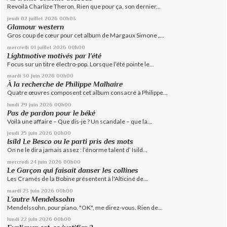
Revoilà Charlize Theron. Rien que pour ça, son dernier...
jeudi 02
juillet 2026
00h03
Glamour western
Gros coup de cœur pour cet album de Margaux Simone ,...
mercredi 01
juillet 2026
00h00
Lightmotive motivés par l’été
Focus sur un titre électro-pop. Lorsque l’été pointe le...
mardi 30
juin 2026
00h00
À la recherche de Philippe Malhaire
Quatre œuvres composent cet album consacré à Philippe...
lundi 29
juin 2026
00h00
Pas de pardon pour le béké
Voilà une affaire – Que dis-je ? Un scandale – que la...
jeudi 25
juin 2026
00h00
Isild Le Besco ou le parti pris des mots
On ne le dira jamais assez : l’énorme talent d’ Isild...
mercredi 24
juin 2026
00h00
Le Garçon qui faisait danser les collines
Les Cramés de la Bobine présentent à l'Alticiné de...
mardi 23
juin 2026
00h00
L’autre Mendelssohn
Mendelssohn, pour piano. "OK", me direz-vous. Rien de...
lundi 22
juin 2026
00h00