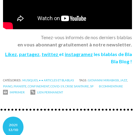
Tenez-vous informés de nos derniers blablas
en vous abonnant gratuitement à notre newsletter.
Likez
,
partagez
,
twittez
et
instagramez
les blablas de Bla
Bla Blog !
CATÉGORIES :
MUSIQUES
,
• • ARTICLES ET BLABLAS
TAGS :
GIOVANNI MIRABASSI
,
JAZZ
,
PIANO
,
PIANISTE
,
CONFINEMENT
,
COVID-19
,
CRISE SANITAIRE
,
SP
0
COMMENTAIRE
IMPRIMER
LIEN PERMANENT
2021
12/10