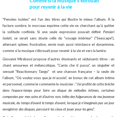
Comme si la musique s’ébrouait
pour revenir à la vie
"Pensées isolées" est l’un des titres qui illustre le mieux l’album. À la
facture sombre, le morceau exprime cette vie ne cherchant qu’à quitter
la solitude confinée. Si une seule expression pouvait définir
Pensieri
Isolati
, se serait sans doute celle du "voyage intérieur" ("Seascape"),
alternant spleen, frustration, envie mais aussi résistance et dynamisme,
comme si la musique s’ébrouait pour revenir à la vie et vers la lumire.
Giovanni Mirabassi propose d’autres étonnants et séduisants titres : un
chant amoureux et mélancolique, "Canta che ti passa", un singulier et
sensuel "Reactionnary Tango" et une chanson française – la seule de
l’album, "Où voulez-vous que je m’assoie", en bonus de cet album intime
et personnel, comme le commente le musicien : "
J’ai profité de cette brèche
dans l’espace-temps pour faire un disque de mélodies intimes, certaines
composées par mes soins et d’autres non, telles des fulgurances de ma jeunesse
musicale, du temps d’avant le temps d’avant, lorsque je n’imaginais pas un jour
enregistrer des disques, parcourir les cieux et jouer pour les gens
".