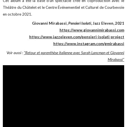
Cet album a été la base d’un spectacle créé en coproduction avec le
Théâtre du Châtelet et le Centre Événementiel et Culturel de Courbevoie
en octobre 2021.
Giovanni Mirabassi,
Pensieri Isolati
, Jazz Eleven, 2021
https://www.giovannimirabassi.com
https://www.jazzeleven.com/pensieri-isolati-project
https://www.instagram.com/gmirabassi
Voir aussi :
"Retour et parenthèse italienne avec Sarah Lancman et Giovanni
Mirabassi"