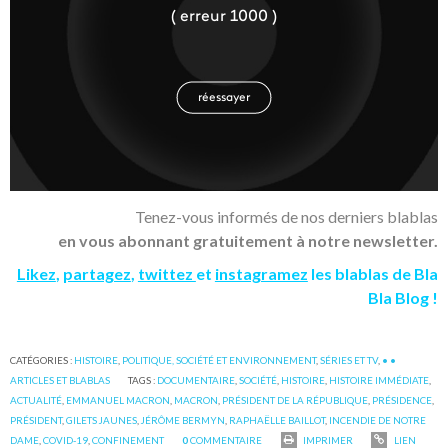
Tenez-vous informés de nos derniers blablas
en vous abonnant gratuitement à notre newsletter.
Likez
,
partagez
,
twittez
et
instagramez
les blablas de Bla
Bla Blog !
CATÉGORIES :
HISTOIRE
,
POLITIQUE, SOCIÉTÉ ET ENVIRONNEMENT
,
SÉRIES ET TV
,
• •
ARTICLES ET BLABLAS
TAGS :
DOCUMENTAIRE
,
SOCIÉTÉ
,
HISTOIRE
,
HISTOIRE IMMÉDIATE
,
ACTUALITÉ
,
EMMANUEL MACRON
,
MACRON
,
PRÉSIDENT DE LA RÉPUBLIQUE
,
PRÉSIDENCE
,
PRÉSIDENT
,
GILETS JAUNES
,
JÉRÔME BERMYN
,
RAPHAËLLE BAILLOT
,
INCENDIE DE NOTRE
DAME
,
COVID-19
,
CONFINEMENT
0
COMMENTAIRE
IMPRIMER
LIEN