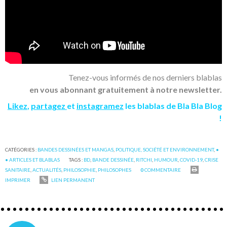
Tenez-vous informés de nos derniers blablas
en vous abonnant gratuitement à notre newsletter.
Likez
,
partagez
et
instagramez
les blablas de Bla Bla Blog
!
CATÉGORIES :
BANDES DESSINÉES ET MANGAS
,
POLITIQUE, SOCIÉTÉ ET ENVIRONNEMENT
,
•
• ARTICLES ET BLABLAS
TAGS :
BD
,
BANDE DESSINÉE
,
RITCHI
,
HUMOUR
,
COVID-19
,
CRISE
SANITAIRE
,
ACTUALITÉS
,
PHILOSOPHIE
,
PHILOSOPHES
0
COMMENTAIRE
IMPRIMER
LIEN PERMANENT