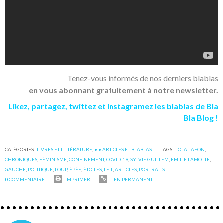
Tenez-vous informés de nos derniers blablas
en vous abonnant gratuitement à notre newsletter.
Likez
,
partagez
,
twittez
et
instagramez
les blablas de Bla
Bla Blog !
CATÉGORIES :
LIVRES ET LITTÉRATURE
,
• • ARTICLES ET BLABLAS
TAGS :
LOLA LAFON
,
CHRONIQUES
,
FÉMINISME
,
CONFINEMENT
,
COVID-19
,
SYLVIE GUILLEM
,
EMILIE LAMOTTE
,
GAUCHE
,
POLITIQUE
,
LOUP
,
ÉPÉE
,
ÉTOILES
,
LE 1
,
ARTICLES
,
PORTRAITS
0
COMMENTAIRE
IMPRIMER
LIEN PERMANENT