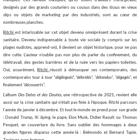
designés par des grands couturiers ou cousus dans des tissus en vieux
slips ou objets de marketing par des industriels, sont au cœur de
nombreuses planches.
Ritchi
est intarissable sur cet objet devenu omniprésent durant la crise
sanitaire. Devenu indispensable à toute vie sociale (y compris sur les
plages nudistes, apprend-on), il devient un objet historique, pour ne pas
dire culte. L’auteur n’oublie pas non plus de parler du confinement, du
télétravail, des gestes barrières et de la ruée vers les papiers-toilettes.
Oui, assurément,
Ritchi
réussit à démasquer ses contemporains, des
contemporains tour à tour "
déglingués
",
"débridés", "détendus", "dégagés",
et
finalement
"découverts".
L’album
Des Dates et des Doutes
, une rétrospective de 2021, revient elle
aussi sur la crise sanitaire qui n’était pas finie à l’époque. Ritchi parcours
l’année de janvier à décembre. Et tout le monde en prend pour son grade
: Donald Trump, Xi Jiping, le pape, Elon Musk, Didier Raoult ou Thomas
Pesquet, en couverture du livre. Sans oublier des hommages à deux
grandes figures disparus cette année-là : Belmondo et Bernard Tapie.
Toujours avec humour.