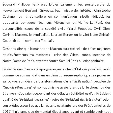
Édouard Philippe, le Préfet Didier Lallement, l’ex porte-parole du
gouvernement Benjamin Griveaux, l’ex ministre de l'Intérieur Christophe
Castaner ou la conseillère en communication Sibeth Ndiaye), les
opposants politiques (Jean-Luc Mélenchon et Marine Le Pen), des
personnalités issues de la société civile (Yarol Poupaud, Cyril Dion,
Corinne Masiero, le syndicaliste Laurent Berger ou le gilet jaune Ghislain
Coutard) et de nombreux Français.
C’est peu dire que le mandat de Macron aura été celui de crises majeures
et d’événements traumatisants : crise des Gilets Jaunes, incendie de
Notre-Dame de Paris, attentat contre Samuel Patis ou crise sanitaire.
En vérité, rien n’aura été épargné au jeune chef d’État qui, pourtant, avait
commencé son mandat dans un climat presque euphorique : sa jeunesse,
sa fougue, son désir de transformations d'une "
vieille nation
" peuplée de
"
Gaulois réfractaires
" et son optimisme avaient fait de lui le chouchou des
étrangers. Couvaient cependant des défauts rédhibitoires d’un Président
qualifié de "
Président des riches
" (voire de "
Président des très riches
" selon
son prédécesseur) et que la réussite éclatante lors des Présidentielles de
2017 (il n’a jamais eu de mandat électif auparavant et semble avoir tout