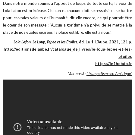
Dans notre monde soumis à l’appétit de loups de toute sorte, la voix de
Lola Lafon est précieuse. Chacun et chacune doit se ressaisir et se battre
pour les vraies valeurs de l'humanité, dit-elle encore, ce qui pourrait être
le cœur de son message : "Aucun algorithme n’a prévu de se mettre à la
place de nos étoiles égarées, la place est libre, elle est à nous".
Lola Lafon, Le Loup, l’épée et les Étoiles
, éd. Le 1, L’Aube, 2021, 121 p.
http://editionsdelaube.fr/catalogue_de_livres/le-loup-lepee-et-les-
etoiles
https://le1hebdo.fr
Voir aussi :
"Trumpatisme en Amérique"