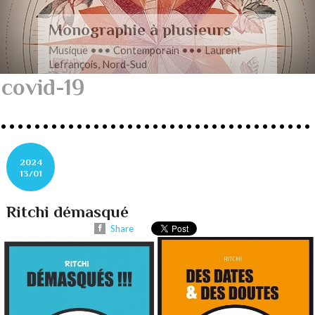
Romance en musique
Musique ••• Contemporain ••• Nathan
Henninger, Romanza pour cordes
covid-19
2024
13/01
Ritchi démasqué
Share