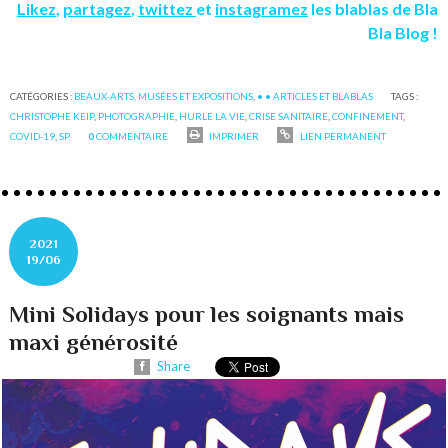
Likez
,
partagez
,
twittez
et
instagramez
les blablas de Bla
Bla Blog !
CATÉGORIES :
BEAUX-ARTS, MUSÉES ET EXPOSITIONS
,
• • ARTICLES ET BLABLAS
TAGS :
CHRISTOPHE KEIP
,
PHOTOGRAPHIE
,
HURLE LA VIE
,
CRISE SANITAIRE
,
CONFINEMENT
,
COVID-19
,
SP
0
COMMENTAIRE
IMPRIMER
LIEN PERMANENT
2021
19/06
Mini Solidays pour les soignants mais
maxi générosité
Share