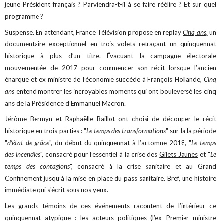
jeune Président français ? Parviendra-t-il à se faire réélire ? Et sur quel
programme ?
Suspense. En attendant, France Télévision propose en replay
Cinq ans,
un
documentaire exceptionnel en trois volets retraçant un quinquennat
historique à plus d’un titre. Évacuant la campagne électorale
mouvementée de 2017 pour commencer son récit lorsque l’ancien
énarque et ex ministre de l’économie succède à François Hollande,
Cinq
ans
entend montrer les incroyables moments qui ont bouleversé les cinq
ans de la Présidence d’Emmanuel Macron.
Jérôme Bermyn et Raphaëlle Baillot ont choisi de découper le récit
historique en trois parties : "
Le temps des transformations
" sur la la période
"
d’état de grâce
", du début du quinquennat à l’automne 2018, "
Le temps
des incendies
", consacré pour l’essentiel à la crise des
Gilets Jaunes
et "
Le
temps des contagions
", consacré à la crise sanitaire et au Grand
Confinement jusqu’à la mise en place du pass sanitaire. Bref, une histoire
immédiate qui s'écrit sous nos yeux.
Les grands témoins de ces événements racontent de l’intérieur ce
quinquennat atypique : les acteurs politiques (l’ex Premier ministre