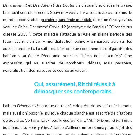
Démasqués !!!
et
Des dates et des Doutes
chroniquent eux aussi le passé,
bien qu’il soit plus récent. Souvenez-vous. Il y a tout juste quatre ans, le
monde découvrait la
première pandémie mondiale
due à un étrange virus
venu de Chine. Dénommé Covid-19 (acronyme de l'anglais "COronaVIrus
disease 2019"), cette maladie s’attaque à l’Asie en pleine période des
fêtes, avant d’arriver – mondialisation oblige – en Europe puis sur les
autres continents. La suite est bien connue : confinement obligatoire des
habitants, arrêt de l’économie pour les "biens non essentiels" (une
expression qui va susciter de nombreux débats, mais passons),
généralisation des masques et course au vaccin.
Oui, assurément, Ritchi réussit à
démasquer ses contemporains
L’album
Démasqués !!!
croque cette drôle de période, avec ironie, humour
mais aussi philosophie, puisque chaque planche est assortie de citations
de Socrate, Voltaire, Lao-Tseu, Freud ou Kant. "
Ah ! Si le grand Karl était
là, il aurait su nous guider…
", lance d’ailleurs un personnage au sujet des
masques. Ces fameux masques, qu’ils soient d’ailleurs chirurgicaux,