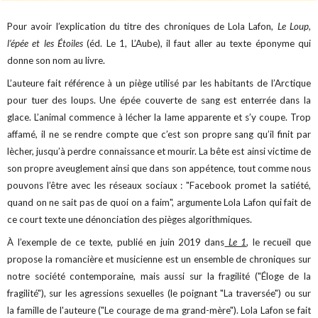
Pour avoir l’explication du titre des chroniques de Lola Lafon,
Le Loup,
l’épée et les Étoiles
(éd. Le 1, L’Aube), il faut aller au texte éponyme qui
donne son nom au livre.
L’auteure fait référence à un piège utilisé par les habitants de l’Arctique
pour tuer des loups. Une épée couverte de sang est enterrée dans la
glace. L’animal commence à lécher la lame apparente et s’y coupe. Trop
affamé, il ne se rendre compte que c’est son propre sang qu’il finit par
lècher, jusqu’à perdre connaissance et mourir. La bête est ainsi victime de
son propre aveuglement ainsi que dans son appétence, tout comme nous
pouvons l’être avec les réseaux sociaux : "Facebook promet la satiété,
quand on ne sait pas de quoi on a faim", argumente Lola Lafon qui fait de
ce court texte une dénonciation des pièges algorithmiques.
À l’exemple de ce texte, publié en juin 2019 dans
Le 1
, le recueil que
propose la romancière et musicienne est un ensemble de chroniques sur
notre société contemporaine, mais aussi sur la fragilité ("Éloge de la
fragilité"), sur les agressions sexuelles (le poignant "La traversée") ou sur
la famille de l'auteure ("Le courage de ma grand-mère"). Lola Lafon se fait