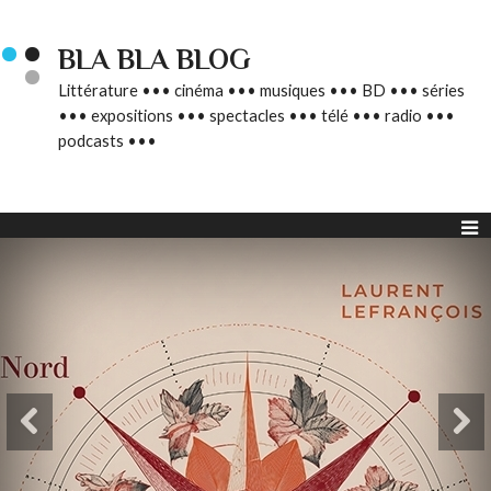
BLA BLA BLOG
Littérature ••• cinéma ••• musiques ••• BD ••• séries
••• expositions ••• spectacles ••• télé ••• radio •••
podcasts •••