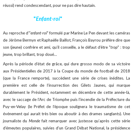
réussi) rend condescendant, pour ne pas dire hautain.
"
Enfant-roi
"
Au reproche d’"
enfant-roi
" formulé par Marine Le Pen devant les caméras
de Jérôme Bermyn et Raphaëlle Baillot, François Bayrou préfère dire que
son (jeune) confrère et ami, qu’il conseille, a le défaut d’être "
trop
" : trop
jeune, trop brillant, trop doué…
Après la période d’état de grâce, qui dure grosso modo de sa victoire
aux Présidentielles de 2017 à la Coupe du monde de football de 2018
(que la France remporte), succèdent une série de crises inédites. La
première est celle de l’insurrection des Gilets Jaunes, qui marque
durablement le Président, notamment en décembre de cette année-là,
avec le saccage de l’Arc de Triomphe puis l’incendie de la Préfecture du
Puy-en-Velay (le Préfet de l'époque soulignera le traumatisme de cet
événement qui aurait très bien ou aboutir à des drames sanglants). Une
journaliste du
Monde
fait remarquer avec justesse qu’après cette série
d’émeutes populaires, suivies d’un Grand Débat National, la présidence