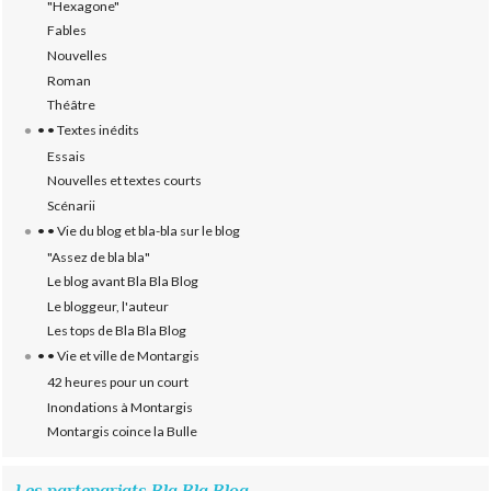
"Hexagone"
Fables
Nouvelles
Roman
Théâtre
• • Textes inédits
Essais
Nouvelles et textes courts
Scénarii
• • Vie du blog et bla-bla sur le blog
"Assez de bla bla"
Le blog avant Bla Bla Blog
Le bloggeur, l'auteur
Les tops de Bla Bla Blog
• • Vie et ville de Montargis
42 heures pour un court
Inondations à Montargis
Montargis coince la Bulle
Les partenariats Bla Bla Blog...