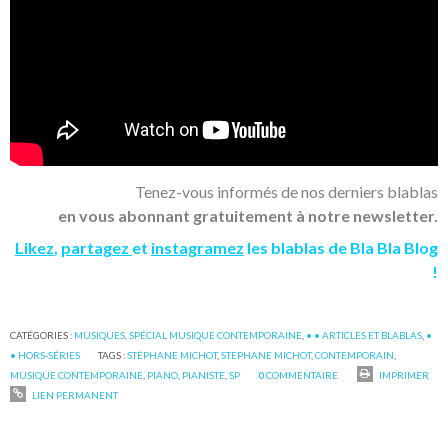
Tenez-vous informés de nos derniers blablas
en vous abonnant gratuitement à notre newsletter.
Likez
,
partagez
et
instagramez
les blablas de Bla Bla Blog
!
CATÉGORIES :
MUSIQUES
,
SPÉCIAL MUSIQUE CONTEMPORAINE
,
• • ARTICLES ET BLABLAS
,
•
• HORS-SÉRIES
TAGS :
STÉPHANE MICHOT
,
STEPHANE MICHOT
,
CONTEMPORAIN
,
MUSIQUE CONTEMPORAINE
,
PIANO
,
PIANISTE
,
SP
0
COMMENTAIRE
IMPRIMER
LIEN PERMANENT