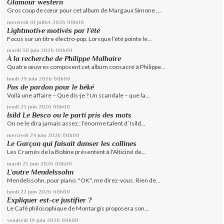
Glamour western
Gros coup de cœur pour cet album de Margaux Simone ,...
mercredi 01
juillet 2026
00h00
Lightmotive motivés par l’été
Focus sur un titre électro-pop. Lorsque l’été pointe le...
mardi 30
juin 2026
00h00
À la recherche de Philippe Malhaire
Quatre œuvres composent cet album consacré à Philippe...
lundi 29
juin 2026
00h00
Pas de pardon pour le béké
Voilà une affaire – Que dis-je ? Un scandale – que la...
jeudi 25
juin 2026
00h00
Isild Le Besco ou le parti pris des mots
On ne le dira jamais assez : l’énorme talent d’ Isild...
mercredi 24
juin 2026
00h00
Le Garçon qui faisait danser les collines
Les Cramés de la Bobine présentent à l'Alticiné de...
mardi 23
juin 2026
00h00
L’autre Mendelssohn
Mendelssohn, pour piano. "OK", me direz-vous. Rien de...
lundi 22
juin 2026
00h00
Expliquer est-ce justifier ?
Le Café philosophique de Montargis proposera son...
vendredi 19
juin 2026
00h00