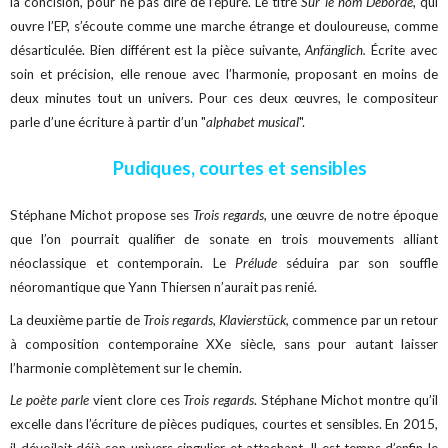
la concision, pour ne pas dire de l’épure. Le titre
Sur le nom Deborde
, qui
ouvre l’EP, s’écoute comme une marche étrange et douloureuse, comme
désarticulée. Bien différent est la pièce suivante,
Anfänglich.
Écrite avec
soin et précision, elle renoue avec l’harmonie, proposant en moins de
deux minutes tout un univers. Pour ces deux œuvres, le compositeur
parle d’une écriture à partir d’un "
alphabet musical
".
Pudiques, courtes et sensibles
Stéphane Michot propose ses
Trois regards
, une œuvre de notre époque
que l’on pourrait qualifier de sonate en trois mouvements alliant
néoclassique et contemporain. Le
Prélude
séduira par son souffle
néoromantique que Yann Thiersen n’aurait pas renié.
La deuxième partie de
Trois regards
,
Klavierstück,
commence par un retour
à composition contemporaine XXe siècle, sans pour autant laisser
l’harmonie complètement sur le chemin.
Le poète parle
vient clore ces
Trois regards
. Stéphane Michot montre qu’il
excelle dans l’écriture de pièces pudiques, courtes et sensibles. En 2015,
il dévoilait déjà son univers singulier et attachant. Il est temps d’enfin le