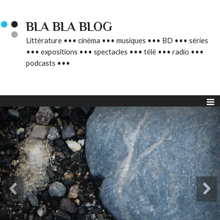
BLA BLA BLOG
Littérature ••• cinéma ••• musiques ••• BD ••• séries
••• expositions ••• spectacles ••• télé ••• radio •••
podcasts •••