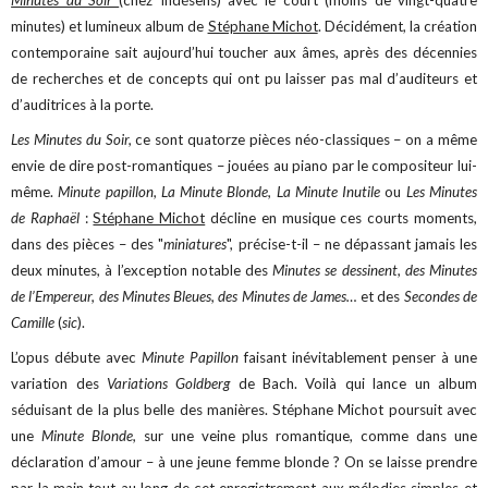
Minutes du Soir
(chez Indésens) avec le court (moins de vingt-quatre
minutes) et lumineux album de
Stéphane Michot
. Décidément, la création
contemporaine sait aujourd’hui toucher aux âmes, après des décennies
de recherches et de concepts qui ont pu laisser pas mal d’auditeurs et
d’auditrices à la porte.
Les Minutes du Soir,
ce sont quatorze pièces néo-classiques – on a même
envie de dire post-romantiques – jouées au piano par le compositeur lui-
même.
Minute papillon, La Minute Blonde, La Minute Inutile
ou
Les Minutes
de Raphaël
:
Stéphane Michot
décline en musique ces courts moments,
dans des pièces – des "
miniatures
", précise-t-il – ne dépassant jamais les
deux minutes, à l’exception notable des
Minutes se dessinent, des Minutes
de l’Empereur, des Minutes Bleues, des Minutes de James…
et des
Secondes de
Camille
(
sic
).
L’opus débute avec
Minute Papillon
faisant inévitablement penser à une
variation des
Variations Goldberg
de Bach. Voilà qui lance un album
séduisant de la plus belle des manières. Stéphane Michot poursuit avec
une
Minute Blonde,
sur une veine plus romantique, comme dans une
déclaration d’amour – à une jeune femme blonde ? On se laisse prendre