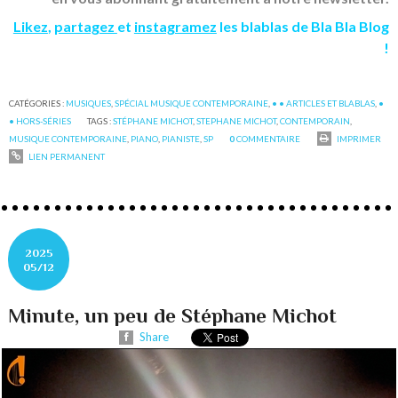
Likez
,
partagez
et
instagramez
les blablas de Bla Bla Blog
!
CATÉGORIES :
MUSIQUES
,
SPÉCIAL MUSIQUE CONTEMPORAINE
,
• • ARTICLES ET BLABLAS
,
•
• HORS-SÉRIES
TAGS :
STÉPHANE MICHOT
,
STEPHANE MICHOT
,
CONTEMPORAIN
,
MUSIQUE CONTEMPORAINE
,
PIANO
,
PIANISTE
,
SP
0
COMMENTAIRE
IMPRIMER
LIEN PERMANENT
2025
05/12
Minute, un peu de Stéphane Michot
Share