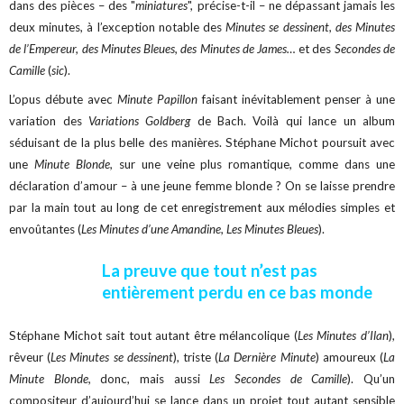
dans des pièces – des "
miniatures
", précise-t-il – ne dépassant jamais les
deux minutes, à l’exception notable des
Minutes se dessinent, des Minutes
de l’Empereur, des Minutes Bleues, des Minutes de James…
et des
Secondes de
Camille
(
sic
).
L’opus débute avec
Minute Papillon
faisant inévitablement penser à une
variation des
Variations Goldberg
de Bach. Voilà qui lance un album
séduisant de la plus belle des manières. Stéphane Michot poursuit avec
une
Minute Blonde,
sur une veine plus romantique, comme dans une
déclaration d’amour – à une jeune femme blonde ? On se laisse prendre
par la main tout au long de cet enregistrement aux mélodies simples et
envoûtantes (
Les Minutes d’une Amandine, Les Minutes Bleues
).
La preuve que tout n’est pas
entièrement perdu en ce bas monde
Stéphane Michot sait tout autant être mélancolique (
Les Minutes d’Ilan
),
rêveur (
Les Minutes se dessinent
), triste (
La Dernière Minute
) amoureux (
La
Minute Blonde,
donc, mais aussi
Les Secondes de Camille
). Qu’un
compositeur d’aujourd’hui se lance dans un projet tout autant sensible