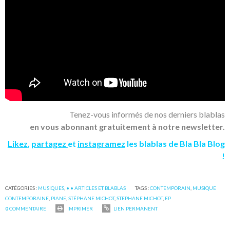
Tenez-vous informés de nos derniers blablas
en vous abonnant gratuitement à notre newsletter.
Likez
,
partagez
et
instagramez
les blablas de Bla Bla Blog
!
CATÉGORIES :
MUSIQUES
,
• • ARTICLES ET BLABLAS
TAGS :
CONTEMPORAIN
,
MUSIQUE
CONTEMPORAINE
,
PIANE
,
STÉPHANE MICHOT
,
STEPHANE MICHOT
,
EP
0
COMMENTAIRE
IMPRIMER
LIEN PERMANENT