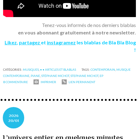
Tenez-vous informés de nos derniers blablas
en vous abonnant gratuitement à notre newsletter.
Likez
,
partagez
et
instagramez
les blablas de Bla Bla Blog
!
CATÉGORIES :
MUSIQUES
,
• • ARTICLES ET BLABLAS
TAGS :
CONTEMPORAIN
,
MUSIQUE
CONTEMPORAINE
,
PIANE
,
STÉPHANE MICHOT
,
STEPHANE MICHOT
,
EP
0
COMMENTAIRE
IMPRIMER
LIEN PERMANENT
2026
20/01
L’univers entier en quelques minutes