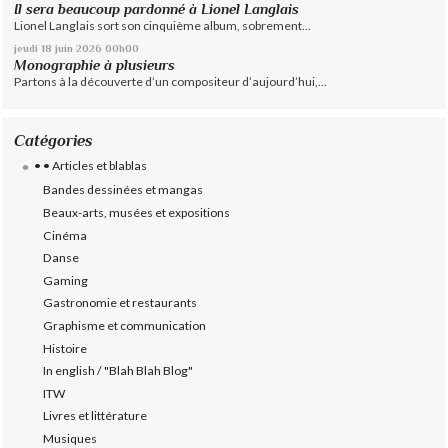
Il sera beaucoup pardonné à Lionel Langlais
Lionel Langlais sort son cinquième album, sobrement...
jeudi 18
juin 2026
00h00
Monographie à plusieurs
Partons à la découverte d’un compositeur d’aujourd’hui,...
Catégories
• • Articles et blablas
Bandes dessinées et mangas
Beaux-arts, musées et expositions
Cinéma
Danse
Gaming
Gastronomie et restaurants
Graphisme et communication
Histoire
In english / "Blah Blah Blog"
ITW
Livres et littérature
Musiques