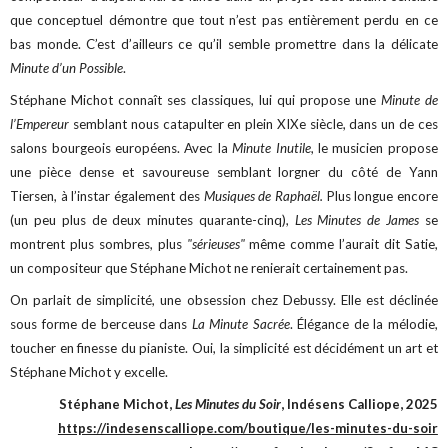
que conceptuel démontre que tout n’est pas entièrement perdu en ce
bas monde. C’est d’ailleurs ce qu’il semble promettre dans la délicate
Minute d’un Possible
.
Stéphane Michot connaît ses classiques, lui qui propose une
Minute de
l’Empereur
semblant nous catapulter en plein XIXe siècle, dans un de ces
salons bourgeois européens. Avec la
Minute Inutile
, le musicien propose
une pièce dense et savoureuse semblant lorgner du côté de Yann
Tiersen, à l’instar également des
Musiques de Raphaël.
Plus longue encore
(un peu plus de deux minutes quarante-cinq),
Les Minutes de James
se
montrent plus sombres, plus
"sérieuses"
même comme l’aurait dit Satie,
un compositeur que Stéphane Michot ne renierait certainement pas.
On parlait de simplicité, une obsession chez Debussy. Elle est déclinée
sous forme de berceuse dans
La Minute Sacrée
. Élégance de la mélodie,
toucher en finesse du pianiste. Oui, la simplicité est décidément un art et
Stéphane Michot y excelle.
Stéphane Michot,
Les Minutes du Soir
, Indésens Calliope, 2025
https://indesenscalliope.com/boutique/les-minutes-du-soir