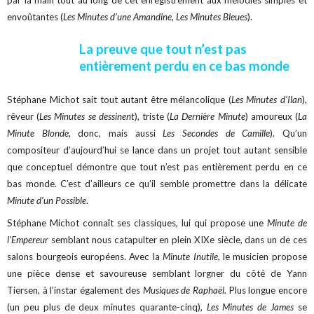
par la main tout au long de cet enregistrement aux mélodies simples et
envoûtantes (
Les Minutes d’une Amandine, Les Minutes Bleues
).
La preuve que tout n’est pas
entièrement perdu en ce bas monde
Stéphane Michot sait tout autant être mélancolique (
Les Minutes d’Ilan
),
rêveur (
Les Minutes se dessinent
), triste (
La Dernière Minute
) amoureux (
La
Minute Blonde,
donc, mais aussi
Les Secondes de Camille
). Qu’un
compositeur d’aujourd’hui se lance dans un projet tout autant sensible
que conceptuel démontre que tout n’est pas entièrement perdu en ce
bas monde. C’est d’ailleurs ce qu’il semble promettre dans la délicate
Minute d’un Possible
.
Stéphane Michot connaît ses classiques, lui qui propose une
Minute de
l’Empereur
semblant nous catapulter en plein XIXe siècle, dans un de ces
salons bourgeois européens. Avec la
Minute Inutile
, le musicien propose
une pièce dense et savoureuse semblant lorgner du côté de Yann
Tiersen, à l’instar également des
Musiques de Raphaël.
Plus longue encore
(un peu plus de deux minutes quarante-cinq),
Les Minutes de James
se