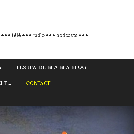
 ••• télé ••• radio ••• podcasts •••
G
LES ITW DE BLA BLA BLOG
E...
CONTACT