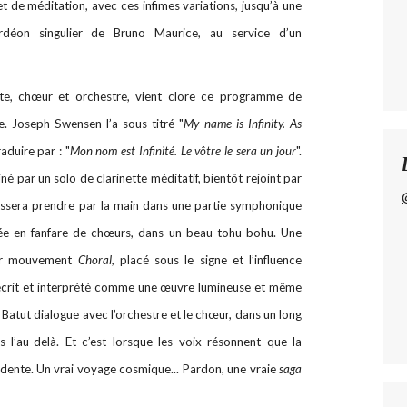
 de méditation, avec ces infimes variations, jusqu’à une
rdéon singulier de Bruno Maurice, au service d’un
ette, chœur et orchestre, vient clore ce programme de
. Joseph Swensen l’a sous-titré "
My name is Infinity. As
raduire par : "
Mon nom est Infinité. Le vôtre le sera un jour
".
é par un solo de clarinette méditatif, bientôt rejoint par
 laissera prendre par la main dans une partie symphonique
vée en fanfare de chœurs, dans un beau tohu-bohu. Une
ier mouvement
Choral,
placé sous le signe et l’influence
écrit et interprété comme une œuvre lumineuse et même
Batut dialogue avec l’orchestre et le chœur, dans un long
 l’au-delà. Et c’est lorsque les voix résonnent que la
idente. Un vrai voyage cosmique... Pardon, une vraie
saga