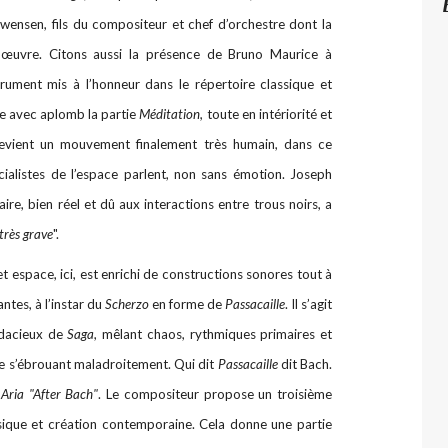
ensen, fils du compositeur et chef d’orchestre dont la
te œuvre. Citons aussi la présence de Bruno Maurice à
strument mis à l’honneur dans le répertoire classique et
 avec aplomb la partie
Méditation,
toute en intériorité et
evient un mouvement finalement très humain, dans ce
alistes de l’espace parlent, non sans émotion. Joseph
e, bien réel et dû aux interactions entre trous noirs, a
 très grave
".
et espace, ici, est enrichi de constructions sonores tout à
antes, à l’instar du
Scherzo
en forme de
Passacaille
. Il s’agit
udacieux de
Saga
, mêlant chaos, rythmiques primaires et
ie s’ébrouant maladroitement. Qui dit
Passacaille
dit Bach.
’
Aria "After Bach"
. Le compositeur propose un troisième
sique et création contemporaine. Cela donne une partie