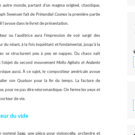
n autre monde, partant d’un magma originel, chaotique,
oseph Swensen fait de
Primordial Cosmos
la première partie
l’avoue dans le livret de présentation.
iteur ou l’auditrice aura l’impression de voir surgir des
 du néant, à la fois inquiétant et fondamental, jusqu’à la
des se structurent peu à peu en nappes. Du chaos naît
est l’objet du second mouvement
Molto Agitato et Andante
ysique aussi. À ce sujet, le compositeur américain avoue
iculier son Quatuor pour la fin du temps. La facture de
e, pour ne pas dire néoromantique. On ferme les yeux et
 porteur de vie.
reur du vide
bien nommé
Saga
, une pièce pour violoncelle, orchestre et