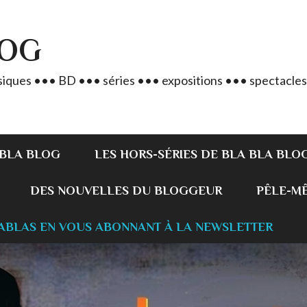
LOG
iques ••• BD ••• séries ••• expositions ••• spectacles
 BLA BLOG
LES HORS-SÉRIES DE BLA BLA BLO
DES NOUVELLES DU BLOGGEUR
PÊLE-MÊL
ABLAS EN VOUS ABONNANT À LA NEWSLETTER