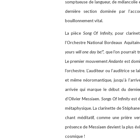
somptueuse de langueur, de mélancolie et
dernière section dominée par l’acco
bouillonnement vital.
La pièce
Song Of Infinity
, pour clarin
l’Orchestre National Bordeaux Aquitaine
yours will one day be!
", que l’on pourrait t
Le premier mouvement
Andante
est domin
l’orchestre. L’auditeur ou l’auditrice se
et même néoromantique, jusqu’à l’arri
arrivée qui marque le début du dern
d’Olivier Messiaen.
Songs Of Infinity
est 
métaphysique. La clarinette de Stéphane 
chant méditatif, comme une prière vers
présence de Messiaen devient la plus év
cosmique !