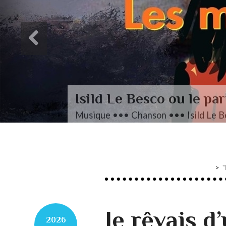
"
Je rêvais d
2026