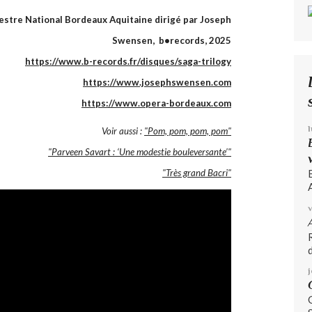
estre National Bordeaux Aquitaine dirigé par Joseph
Swensen, b•records, 2025
https://www.b-records.fr/disques/saga-trilogy
https://www.josephswensen.com
https://www.opera-bordeaux.com
Voir aussi :
"Pom, pom, pom, pom"
"Parveen Savart : ‘Une modestie bouleversante’"
"Très grand Bacri"
A
d