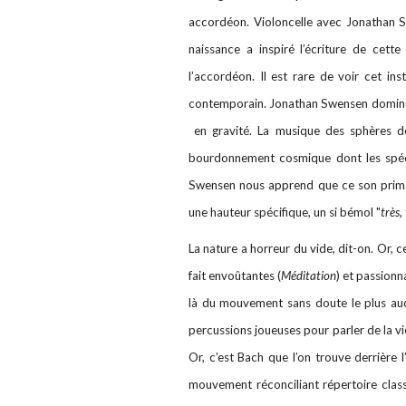
accordéon. Violoncelle avec Jonathan Sw
naissance a inspiré l’écriture de cet
l’accordéon. Il est rare de voir cet in
contemporain. Jonathan Swensen domine
en gravité. La musique des sphères d
bourdonnement cosmique dont les spéci
Swensen nous apprend que ce son primair
une hauteur spécifique, un si bémol "
très,
La nature a horreur du vide, dit-on. Or, c
fait envoûtantes (
Méditation
) et passionn
là du mouvement sans doute le plus a
percussions joueuses pour parler de la v
Or, c’est Bach que l’on trouve derrière l
mouvement réconciliant répertoire clas