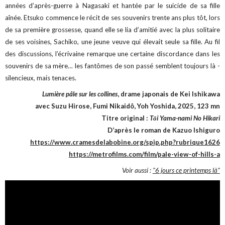
années d’après-guerre à Nagasaki et hantée par le suicide de sa fille
aînée. Etsuko commence le récit de ses souvenirs trente ans plus tôt, lors
de sa première grossesse, quand elle se lia d’amitié avec la plus solitaire
de ses voisines, Sachiko, une jeune veuve qui élevait seule sa fille. Au fil
des discussions, l’écrivaine remarque une certaine discordance dans les
souvenirs de sa mère… les fantômes de son passé semblent toujours là -
silencieux, mais tenaces.
Lumière pâle sur les collines
, drame japonais de Kei Ishikawa
avec Suzu Hirose, Fumi Nikaidô, Yoh Yoshida, 2025, 123 mn
Titre original :
Tōi Yama-nami No Hikari
D’après le roman de Kazuo Ishiguro
https://www.cramesdelabobine.org/spip.php?rubrique1626
https://metrofilms.com/film/pale-view-of-hills-a
Voir aussi :
"6 jours ce printemps là"