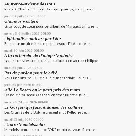
Au trente-sixième dessous
Revoilà Charlize Theron. Rien que pour ça, son dernier...
jeudi 02
juillet 2026
00h03
Glamour western
Gros coup de cœur pour cet album de Margaux Simone ,...
mercredi 01
juillet 2026
00h00
Lightmotive motivés par l’été
Focus sur un titre électro-pop. Lorsque l’été pointe le...
mardi 30
juin 2026
00h00
À la recherche de Philippe Malhaire
Quatre œuvres composent cet album consacré à Philippe...
lundi 29
juin 2026
00h00
Pas de pardon pour le béké
Voilà une affaire – Que dis-je ? Un scandale – que la...
jeudi 25
juin 2026
00h00
Isild Le Besco ou le parti pris des mots
On ne le dira jamais assez : l’énorme talent d’ Isild...
mercredi 24
juin 2026
00h00
Le Garçon qui faisait danser les collines
Les Cramés de la Bobine présentent à l'Alticiné de...
mardi 23
juin 2026
00h00
L’autre Mendelssohn
Mendelssohn, pour piano. "OK", me direz-vous. Rien de...