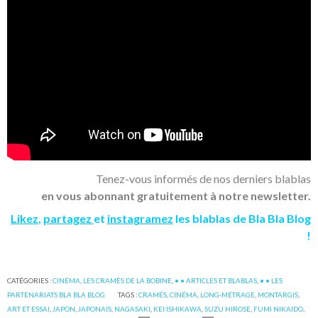
Tenez-vous informés de nos derniers blablas
en vous abonnant gratuitement à notre newsletter.
Likez
,
partagez
et
instagramez
les blablas de Bla Bla Blog
!
CATÉGORIES :
CINÉMA
,
LES CRAMÉS DE LA BOBINE
,
• • ARTICLES ET BLABLAS
,
• • LES
PARTENARIATS BLA BLA BLOG
TAGS :
CRAMÉS
,
CINÉMA
,
LONG-MÉTRAGE
,
MONTARGIS
,
ART ET ESSAI
,
JAPON
,
JAPONAIS
,
NAGASAKI
,
KEI ISHIKAWA
,
SUZU HIROSE
,
FUMI NIKAIDO
,