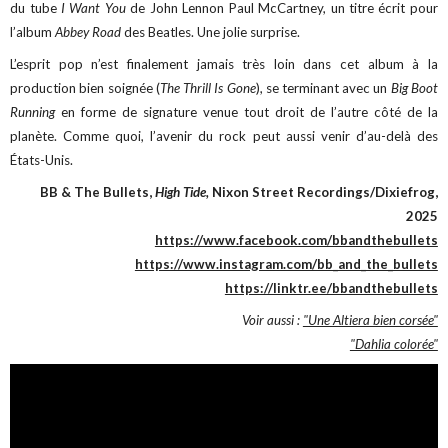
du tube
I Want You
de John Lennon Paul McCartney, un titre écrit pour
l’album
Abbey Road
des Beatles. Une jolie surprise.
L’esprit pop n’est finalement jamais très loin dans cet album à la
production bien soignée (
The Thrill Is Gone
), se terminant avec un
Big Boot
Running
en forme de signature venue tout droit de l’autre côté de la
planète. Comme quoi, l’avenir du rock peut aussi venir d’au-delà des
États-Unis.
BB & The Bullets,
High Tide,
Nixon Street Recordings/Dixiefrog,
2025
https://www.facebook.com/bbandthebullets
https://www.instagram.com/bb_and_the_bullets
https://linktr.ee/bbandthebullets
Voir aussi :
"Une Altiera bien corsée"
"Dahlia colorée"