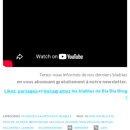
Tenez-vous informés de nos derniers blablas
en vous abonnant gratuitement à notre newsletter.
Likez
,
partagez
et
instagramez
les blablas de Bla Bla Blog
!
CATÉGORIES :
MUSIQUES
,
• • ARTICLES ET BLABLAS
TAGS :
BB AND THE BULLETS
,
GROUPE
,
SP
,
ROCK
,
BRIAN BAKER
,
NOUVELLE ZELANDE
,
NEW ZEALAND
,
BEATLES
,
MCCARTNEY
,
LENNON
0
COMMENTAIRE
IMPRIMER
LIEN