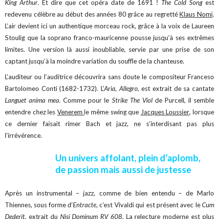
King Arthur
. Et dire que cet opéra date de 1691 !
The Cold Song
est
redevenu célèbre au début des années 80 grâce au regretté
Klaus Nomi
.
L’air devient ici un authentique morceau rock, grâce à la voix de Laureen
Stoulig que la soprano franco-mauricenne pousse jusqu’à ses extrêmes
limites. Une version là aussi inoubliable, servie par une prise de son
captant jusqu’à la moindre variation du souffle de la chanteuse.
L’auditeur ou l’auditrice découvrira sans doute le compositeur Franceso
Bartolomeo Conti (1682-1732). L’
Aria
,
Allegro,
est extrait de sa cantate
Languet anima mea.
Comme pour le
Strike The Viol
de Purcell, il semble
entendre chez les
Venerem
le même swing que
Jacques Loussier
, lorsque
ce dernier faisait rimer Bach et jazz, ne s’interdisant pas plus
l’irrévérence.
Un univers affolant, plein d’aplomb,
de passion mais aussi de justesse
Après un instrumental – jazz, comme de bien entendu – de Marlo
Thiennes, sous forme d’
Entracte
, c’est Vivaldi qui est présent avec le
Cum
Dederit
, extrait du
Nisi Dominum RV 608
. La relecture moderne est plus