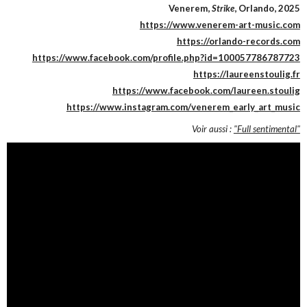
Venerem,
Strike
, Orlando, 2025
https://www.venerem-art-music.com
https://orlando-records.com
https://www.facebook.com/profile.php?id=100057786787723
https://laureenstoulig.fr
https://www.facebook.com/laureen.stoulig
https://www.instagram.com/venerem_early_art_music
Voir aussi :
"Full sentimental"