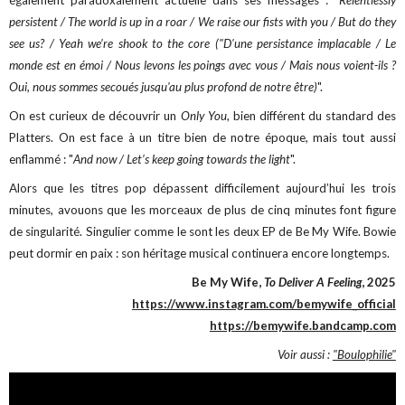
persistent / The world is up in a roar / We raise our fists with you / But do they
see us? / Yeah we’re shook to the core ("D'une persistance implacable / Le
monde est en émoi / Nous levons les poings avec vous / Mais nous voient-ils ?
Oui, nous sommes secoués jusqu'au plus profond de notre être)
".
On est curieux de découvrir un
Only You
, bien différent du standard des
Platters. On est face à un titre bien de notre époque, mais tout aussi
enflammé : "
And now / Let’s keep going towards the light
".
Alors que les titres pop dépassent difficilement aujourd’hui les trois
minutes, avouons que les morceaux de plus de cinq minutes font figure
de singularité. Singulier comme le sont les deux EP de Be My Wife. Bowie
peut dormir en paix : son héritage musical continuera encore longtemps.
Be My Wife,
To Deliver A Feeling
, 2025
https://www.instagram.com/bemywife_official
https://bemywife.bandcamp.com
Voir aussi :
"Boulophilie"