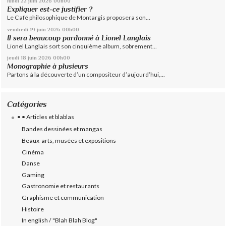
lundi 22
juin 2026
00h00
Expliquer est-ce justifier ?
Le Café philosophique de Montargis proposera son...
vendredi 19
juin 2026
00h00
Il sera beaucoup pardonné à Lionel Langlais
Lionel Langlais sort son cinquième album, sobrement...
jeudi 18
juin 2026
00h00
Monographie à plusieurs
Partons à la découverte d’un compositeur d’aujourd’hui,...
Catégories
• • Articles et blablas
Bandes dessinées et mangas
Beaux-arts, musées et expositions
Cinéma
Danse
Gaming
Gastronomie et restaurants
Graphisme et communication
Histoire
In english / "Blah Blah Blog"