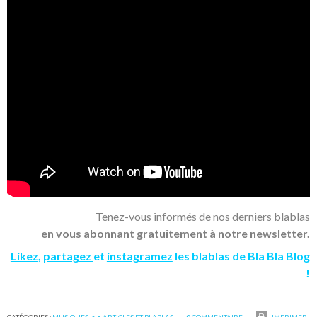
Tenez-vous informés de nos derniers blablas
en vous abonnant gratuitement à notre newsletter.
Likez
,
partagez
et
instagramez
les blablas de Bla Bla Blog
!