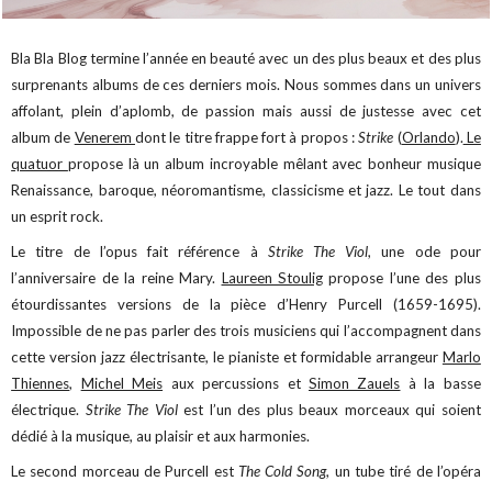
Bla Bla Blog termine l’année en beauté avec un des plus beaux et des plus
surprenants albums de ces derniers mois. Nous sommes dans un univers
affolant, plein d’aplomb, de passion mais aussi de justesse avec cet
album de
Venerem
dont le titre frappe fort à propos :
Strike
(
Orlando
).
Le
quatuor
propose là un album incroyable mêlant avec bonheur musique
Renaissance, baroque, néoromantisme, classicisme et jazz. Le tout dans
un esprit rock.
Le titre de l’opus fait référence à
Strike The Viol
, une ode pour
l’anniversaire de la reine Mary.
Laureen Stoulig
propose l’une des plus
étourdissantes versions de la pièce d’Henry Purcell (1659-1695).
Impossible de ne pas parler des trois musiciens qui l’accompagnent dans
cette version jazz électrisante, le pianiste et formidable arrangeur
Marlo
Thiennes
,
Michel Meis
aux percussions et
Simon Zauels
à la basse
électrique.
Strike The Viol
est l’un des plus beaux morceaux qui soient
dédié à la musique, au plaisir et aux harmonies.
Le second morceau de Purcell est
The Cold Song
, un tube tiré de l’opéra