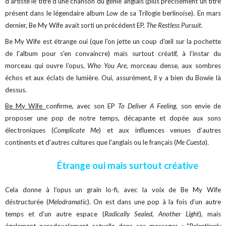
d’artiste le titre d’une chanson du génie anglais (plus précisément un titre
présent dans le légendaire album
Low
de sa Trilogie berlinoise). En mars
dernier, Be My Wife avait sorti un précédent EP,
The Restless Pursuit
.
Be My Wife est étrange oui (que l'on jette un coup d'œil sur la pochette
de l'album pour s'en convaincre) mais surtout créatif, à l’instar du
morceau qui ouvre l’opus,
Who You Are
, morceau dense, aux sombres
échos et aux éclats de lumière. Oui, assurément, il y a bien du Bowie là
dessus.
Be My Wife
confirme, avec son EP
To Deliver A Feeling
, son envie de
proposer une pop de notre temps, décapante et dopée aux sons
électroniques (
Complicate Me
) et aux influences venues d’autres
continents et d'autres cultures que l'anglais ou le français (
Me Cuesta
).
Étrange oui mais surtout créative
Cela donne à l’opus un grain lo-fi, avec la voix de Be My Wife
déstructurée (
Melodramatic
). On est dans une pop à la fois d’un autre
temps et d’un autre espace (
Radically Sealed, Another Light
), mais
également paradoxalement actuelle dans ses messages : "
Relentlessly