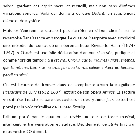
sobre, gardant cet esprit sacré et recueilli, mais non sans d’infimes
variations sonores. Voilà qui donne à ce
Cum Dederit
, un supplément
d’âme et de mystère.
Mais les Venerem ne sauraient pas s’arrêter en si bon chemin, sur le
répertoire Renaissance et baroque. Le quatuor interprète avec simplicité
une mélodie du compositeur néoromantique Reynaldo Hahn (1874-
1947).
À Chloris
est une jolie déclaration d’amour, réservée, pudique et
comme hors du temps : "
S'il est vrai, Chloris, que tu m'aimes / Mais j'entends,
que tu m'aimes bien / Je ne crois pas que les rois mêmes / Aient un bonheur
pareil au mien
".
On est heureux de trouver dans ce somptueux album la magnifique
Passacaille
de Lully (1632-1687), extrait de son opéra
Armide.
La facture
versaillaise, intacte, se pare des couleurs et des rythmes jazz. Le tout est
porté par la voix cristalline de
Laureen Stoulig
.
L’album porté par le quatuor se révèle un tour de force musical,
intelligent, entre vénération et audace. Décidément, ce
Strike
finit par
nous mettre KO debout.