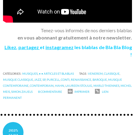
Tenez-vous informés de nos derniers blablas
en vous abonnant gratuitement à notre newsletter.
Likez
,
partagez
et
instagramez
les blablas de Bla Bla Blog
!
CATÉGORIES :
MUSIQUES
,
• • ARTICLES ET BLABLAS
TAGS :
VENEREM
,
CLASSIQUE
,
MUSIQUE CLASSIQUE
,
JAZZ
,
SP
,
PURCELL
,
CONTI
,
RENAISSANCE
,
BAROQUE
,
MUSIQUE
CONTEMPORAINE
,
CONTEMPORAIN
,
HAHN
,
LAUREEN STOULIG
,
MARLO THIENNES
,
MICHEL
MEIS
,
SIMON ZAUELS
0
COMMENTAIRE
IMPRIMER
LIEN
PERMANENT
2025