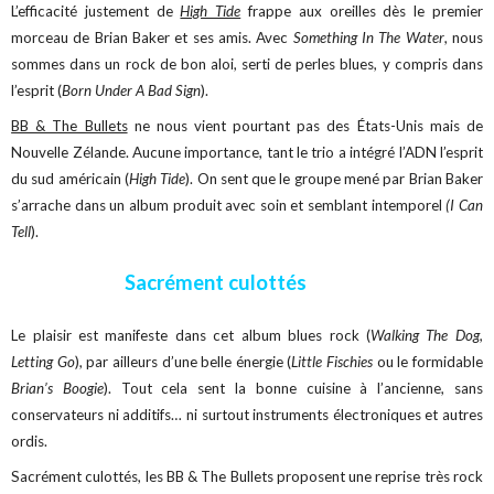
L’efficacité justement de
High Tide
frappe aux oreilles dès le premier
morceau de Brian Baker et ses amis. Avec
Something In The Water
, nous
sommes dans un rock de bon aloi, serti de perles blues, y compris dans
l’esprit (
Born Under A Bad Sign
).
BB & The Bullets
ne nous vient pourtant pas des États-Unis mais de
Nouvelle Zélande. Aucune importance, tant le trio a intégré l’ADN l’esprit
du sud américain (
High Tide
). On sent que le groupe mené par Brian Baker
s’arrache dans un album produit avec soin et semblant intemporel
(I Can
Tell
).
Sacrément culottés
Le plaisir est manifeste dans cet album blues rock (
Walking The Dog,
Letting Go
), par ailleurs d’une belle énergie (
Little Fischies
ou le formidable
Brian’s Boogie
). Tout cela sent la bonne cuisine à l’ancienne, sans
conservateurs ni additifs… ni surtout instruments électroniques et autres
ordis.
Sacrément culottés, les BB & The Bullets proposent une reprise très rock