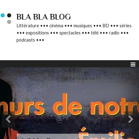
BLA BLA BLOG
Littérature ••• cinéma ••• musiques ••• BD ••• séries
••• expositions ••• spectacles ••• télé ••• radio •••
podcasts •••