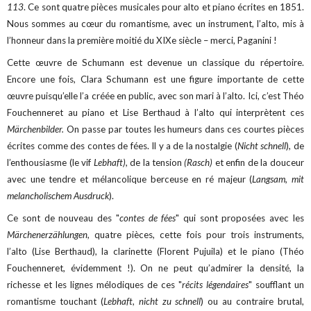
113
. Ce sont quatre pièces musicales pour alto et piano écrites en 1851.
Nous sommes au cœur du romantisme, avec un instrument, l’alto, mis à
l’honneur dans la première moitié du XIXe siècle – merci, Paganini !
Cette œuvre de Schumann est devenue un classique du répertoire.
Encore une fois, Clara Schumann est une figure importante de cette
œuvre puisqu’elle l’a créée en public, avec son mari à l’alto. Ici, c’est Théo
Fouchenneret au piano et Lise Berthaud à l’alto qui interprètent ces
Märchenbilder.
On passe par toutes les humeurs dans ces courtes pièces
écrites comme des contes de fées. Il y a de la nostalgie (
Nicht schnell
), de
l’enthousiasme (le vif
Lebhaft),
de la tension
(Rasch)
et enfin de la douceur
avec une tendre et mélancolique berceuse en ré majeur (
Langsam, mit
melancholischem Ausdruck
).
Ce sont de nouveau des "
contes de fées
" qui sont proposées avec les
Märchenerzählungen,
quatre pièces, cette fois pour trois instruments,
l’alto (Lise Berthaud), la clarinette (Florent Pujuila) et le piano (Théo
Fouchenneret, évidemment !). On ne peut qu’admirer la densité, la
richesse et les lignes mélodiques de ces "
récits légendaires
" soufflant un
romantisme touchant (
Lebhaft, nicht zu schnell
) ou au contraire brutal,