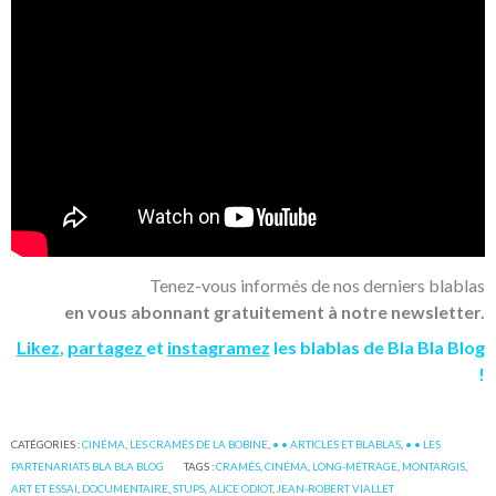
Tenez-vous informés de nos derniers blablas
en vous abonnant gratuitement à notre newsletter.
Likez
,
partagez
et
instagramez
les blablas de Bla Bla Blog
!
CATÉGORIES :
CINÉMA
,
LES CRAMÉS DE LA BOBINE
,
• • ARTICLES ET BLABLAS
,
• • LES
PARTENARIATS BLA BLA BLOG
TAGS :
CRAMÉS
,
CINÉMA
,
LONG-MÉTRAGE
,
MONTARGIS
,
ART ET ESSAI
,
DOCUMENTAIRE
,
STUPS
,
ALICE ODIOT
,
JEAN-ROBERT VIALLET