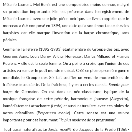
Mélanie Laurent. Mel Bonis est une compositrice moins connue, malgré
sa production importante. Elle est présente dans l’enregistrement de
Mélanie Laurent avec une jolie pièce onirique. Le livret rappelle que le
morceau a été composé en 1894, une date qui a son importance chez les
harpistes car elle marque l’invention de la harpe chromatique, sans
pédales.
Germaine Tailleferre (1892-1983) était membre du Groupe des Six, avec
Georges Auric, Louis Durey, Arthur Honegger, Darius Milhaud et Francis
Poulenc – elle est la seule femme. On a peine à croire que l’union de ces
artistes va remuer le petit monde musical. Créé en pleine première guerre
mondiale, le Groupe des Six fait souffler un vent de modernité et de
fraîcheur insouciante. De la fraîcheur, il y en a certes dans la
Sonate pour
harpe
de Germaine. On est dans un néo-classicisme typique de la
musique française de cette période, harmonique, joueuse
(Allegretto),
immédiatement attachante
(Lento)
et aussi naturaliste, avec ces pluies de
notes cristallines (
Perpetuum mobile
). Cette sonate est une œuvre
importante pour cet instrument, "
la plus moderne de ce programme
".
Tout aussi naturaliste,
Le Jardin mouillé
de Jacques de la Presle (1868-