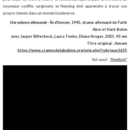
nouveaux conflits surgissent, et Nanning doit apprendre à tracer son
propre chemin dans un monde bouleversé.
Une enfance allemande - Île d’Amrum
, 1945, drame allemand de Fatih
Akın et Hark Bohm
avec Jasper Billerbeck, Laura Tonke, Diane Kruger, 2025, 93 mn
Titre original :
Amrum
https://www.cramesdelabobine.org/spip.php?rubrique1635
Voir aussi :
"Reedland"