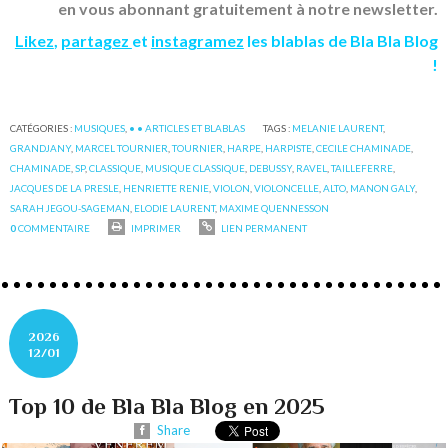
en vous abonnant gratuitement à notre newsletter.
Likez
,
partagez
et
instagramez
les blablas de Bla Bla Blog
!
CATÉGORIES :
MUSIQUES
,
• • ARTICLES ET BLABLAS
TAGS :
MELANIE LAURENT
,
GRANDJANY
,
MARCEL TOURNIER
,
TOURNIER
,
HARPE
,
HARPISTE
,
CECILE CHAMINADE
,
CHAMINADE
,
SP
,
CLASSIQUE
,
MUSIQUE CLASSIQUE
,
DEBUSSY
,
RAVEL
,
TAILLEFERRE
,
JACQUES DE LA PRESLE
,
HENRIETTE RENIE
,
VIOLON
,
VIOLONCELLE
,
ALTO
,
MANON GALY
,
SARAH JEGOU-SAGEMAN
,
ELODIE LAURENT
,
MAXIME QUENNESSON
0
COMMENTAIRE
IMPRIMER
LIEN PERMANENT
2026
12/01
Top 10 de Bla Bla Blog en 2025
Share