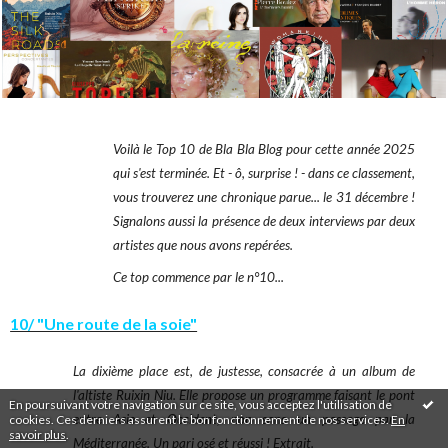
Voilà le Top 10 de Bla Bla Blog pour cette année 2025
qui s'est terminée. Et - ô, surprise ! - dans ce classement,
vous trouverez une chronique parue... le 31 décembre !
Signalons aussi la présence de deux interviews par deux
artistes que nous avons repérées.
Ce top commence par le n°10...
10/ "Une route de la soie"
La dixième place est, de justesse, consacrée à un album de
l'altiste Ruixin Niu. Elle propose un programme faisant le pont
En poursuivant votre navigation sur ce site, vous acceptez l'utilisation de
entre Asie et Occident, non sans un passage par la
cookies. Ces derniers assurent le bon fonctionnement de nos services.
En
savoir plus
.
Méditerranée. Un pari osé et réussi !
Extrait.