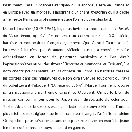
instrument. C’est un Marcel Grandjany qui a encore la tête en France et
en Europe avec un morceau s’inspirant d’un chant grégorien qu’il a dédié
à Henriette Renié, sa professeure, et que l’on retrouve plus tard.
Marcel Tournier (1879-1951), lui, nous invite au Japon dans ses
Pastels
du Vieux Japon, op. 47
. De nouveau un compositeur du XXe siècle,
harpiste et compositeur français également. Que Gabriel Fauré se soit
intéressé à lui n’est pas étonnant. Mélanie Laurent a choisi une suite
orientalisante en forme de peintures musicales que l’on dirait
impressionnistes au vu des titres : "
Berceuse du vent dans les Cerisiers
", "
Le
Koto chante pour l'Absente
" et "
Le danseur au Sabre
". La harpiste caresse
les cordes dans ces miniatures que l’on dirait venues tout droit du Pays
du Soleil Levant (l’éloquent "
Danseur au Sabre
"). Marcel Tournier propose
ici un passionnant pont entre Orient et Occident. On parle bien de
passion car son amour pour le Japon est indissociable de celui pour
Yoshie Abe, une de ses élèves à qui il dédie cette œuvre. Elle est d’autant
plus triste et nostalgique que le compositeur français l’a écrite en pleine
Occupation pour s’évader autant que pour retrouver en esprit la jeune
femme restée dans son pays, lui aussi en guerre.