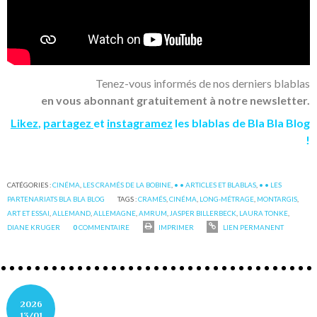
Tenez-vous informés de nos derniers blablas
en vous abonnant gratuitement à notre newsletter.
Likez
,
partagez
et
instagramez
les blablas de Bla Bla Blog
!
CATÉGORIES :
CINÉMA
,
LES CRAMÉS DE LA BOBINE
,
• • ARTICLES ET BLABLAS
,
• • LES
PARTENARIATS BLA BLA BLOG
TAGS :
CRAMÉS
,
CINÉMA
,
LONG-MÉTRAGE
,
MONTARGIS
,
ART ET ESSAI
,
ALLEMAND
,
ALLEMAGNE
,
AMRUM
,
JASPER BILLERBECK
,
LAURA TONKE
,
DIANE KRUGER
0
COMMENTAIRE
IMPRIMER
LIEN PERMANENT
2026
13/01