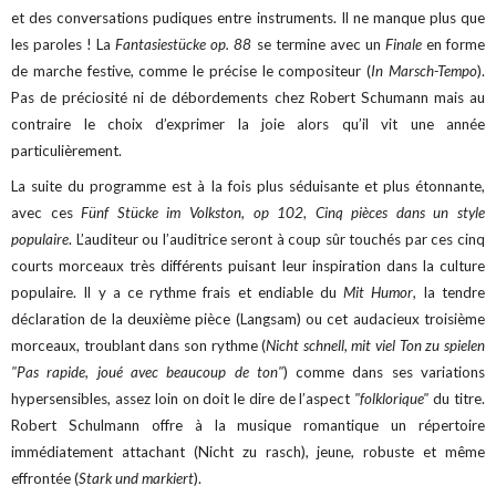
et des conversations pudiques entre instruments. Il ne manque plus que
les paroles ! La
Fantasiestücke op. 88
se termine avec un
Finale
en forme
de marche festive, comme le précise le compositeur (
In Marsch-Tempo
).
Pas de préciosité ni de débordements chez Robert Schumann mais au
contraire le choix d’exprimer la joie alors qu’il vit une année
particulièrement.
La suite du programme est à la fois plus séduisante et plus étonnante,
avec ces
Fünf Stücke im Volkston, op 102
,
Cinq pièces dans un style
populaire
. L’auditeur ou l’auditrice seront à coup sûr touchés par ces cinq
courts morceaux très différents puisant leur inspiration dans la culture
populaire. Il y a ce rythme frais et endiable du
Mit Humor
, la tendre
déclaration de la deuxième pièce (Langsam) ou cet audacieux troisième
morceaux, troublant dans son rythme (
Nicht schnell, mit viel Ton zu spielen
"Pas rapide, joué avec beaucoup de ton"
) comme dans ses variations
hypersensibles, assez loin on doit le dire de l’aspect
"folklorique"
du titre.
Robert Schulmann offre à la musique romantique un répertoire
immédiatement attachant (Nicht zu rasch), jeune, robuste et même
effrontée (
Stark und markiert
).