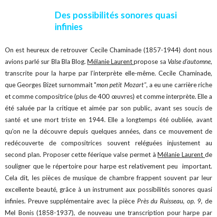
Des possibilités sonores quasi
infinies
On est heureux de retrouver Cecile Chaminade (1857-1944) dont nous
avions parlé sur Bla Bla Blog.
Mélanie Laurent
propose sa
Valse d’automne
,
transcrite pour la harpe par l’interprète elle-même. Cecile Chaminade,
que Georges Bizet surnommait "
mon petit Mozart"
, a eu une carrière riche
et comme compositrice (plus de 400 œuvres) et comme interprète. Elle a
été saluée par la critique et aimée par son public, avant ses soucis de
santé et une mort triste en 1944. Elle a longtemps été oubliée, avant
qu’on ne la découvre depuis quelques années, dans ce mouvement de
redécouverte de compositrices souvent reléguées injustement au
second plan. Proposer cette féerique valse permet à
Mélanie Laurent
de
souligner que le répertoire pour harpe est relativement peu important.
Cela dit, les pièces de musique de chambre frappent souvent par leur
excellente beauté, grâce à un instrument aux possibilités sonores quasi
infinies. Preuve supplémentaire avec la pièce
Près du Ruisseau, op. 9
, de
Mel Bonis (1858-1937), de nouveau une transcription pour harpe par