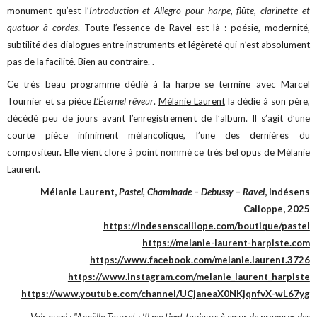
monument qu’est l’
Introduction et Allegro pour harpe, flûte, clarinette et
quatuor à cordes
. Toute l’essence de Ravel est là : poésie, modernité,
subtilité des dialogues entre instruments et légèreté qui n’est absolument
pas de la facilité. Bien au contraire. .
Ce très beau programme dédié à la harpe se termine avec Marcel
Tournier et sa pièce
L’Éternel rêveur
.
Mélanie Laurent
la dédie à son père,
décédé peu de jours avant l’enregistrement de l’album. Il s’agit d’une
courte pièce infiniment mélancolique, l’une des dernières du
compositeur. Elle vient clore à point nommé ce très bel opus de Mélanie
Laurent.
Mélanie Laurent,
Pastel, Chaminade – Debussy – Ravel
, Indésens
Calioppe, 2025
https://indesenscalliope.com/boutique/pastel
https://melanie-laurent-harpiste.com
https://www.facebook.com/melanie.laurent.3726
https://www.instagram.com/melanie_laurent_harpiste
https://www.youtube.com/channel/UCjaneaX0NKjqnfvX-wL67yg
Voir aussi :
"Anaëlle Tourret : ‘Il me tient toujours à cœur de proposer des