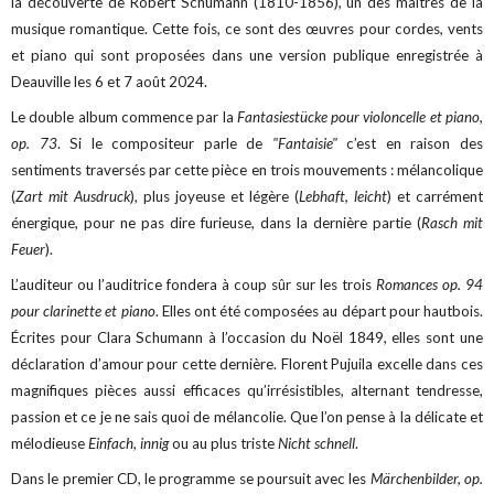
la découverte de Robert Schumann (1810-1856), un des maîtres de la
musique romantique. Cette fois, ce sont des œuvres pour cordes, vents
et piano qui sont proposées dans une version publique enregistrée à
Deauville les 6 et 7 août 2024.
Le double album commence par la
Fantasiestücke pour violoncelle et piano,
op. 73
. Si le compositeur parle de
"Fantaisie"
c’est en raison des
sentiments traversés par cette pièce en trois mouvements : mélancolique
(
Zart mit Ausdruck
), plus joyeuse et légère (
Lebhaft, leicht
) et carrément
énergique, pour ne pas dire furieuse, dans la dernière partie (
Rasch mit
Feuer
).
L’auditeur ou l’auditrice fondera à coup sûr sur les trois
Romances op. 94
pour clarinette et piano
. Elles ont été composées au départ pour hautbois.
Écrites pour Clara Schumann à l’occasion du Noël 1849, elles sont une
déclaration d’amour pour cette dernière. Florent Pujuila excelle dans ces
magnifiques pièces aussi efficaces qu’irrésistibles, alternant tendresse,
passion et ce je ne sais quoi de mélancolie. Que l’on pense à la délicate et
mélodieuse
Einfach, innig
ou au plus triste
Nicht schnell
.
Dans le premier CD, le programme se poursuit avec les
Märchenbilder, op.