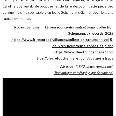
peut que remercier Pierre et Théo Fouchenneret, ainsi qu’Anna et
Caroline Spyniewski de proposer et de faire découvrir cette pièce peu
connue mais indispensable d’un jeune Schumann déjà mûr pour le grand
saut… romantique.
Robert Schumann,
Œuvres pour cordes vents et piano,
Collection
Schumann, b•records, 2025
https://www.b-records.fr/disques/collection-schumann-vol-5-
oeuvres-pour-vents-cordes-et-piano
https://www.theofouchenneret.com
https://pierrefouchenneret.com/quatuor-strada
Voir aussi :
"1842, année romantique"
"Romantique et métaphysique Schumann"