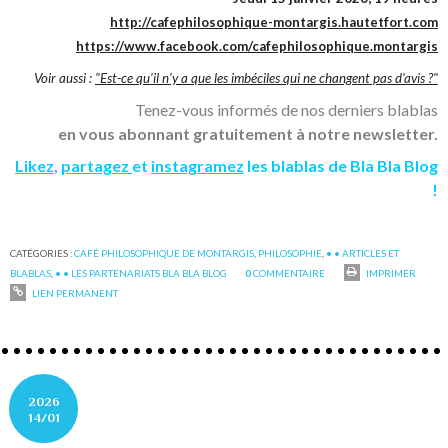
http://cafephilosophique-montargis.hautetfort.com
https://www.facebook.com/cafephilosophique.montargis
Voir aussi :
"Est-ce qu'il n'y a que les imbéciles qui ne changent pas d'avis ?"
Tenez-vous informés de nos derniers blablas
en vous abonnant gratuitement à notre newsletter.
Likez
,
partagez
et
instagramez
les blablas de Bla Bla Blog
!
CATÉGORIES :
CAFÉ PHILOSOPHIQUE DE MONTARGIS
,
PHILOSOPHIE
,
• • ARTICLES ET
BLABLAS
,
• • LES PARTENARIATS BLA BLA BLOG
0
COMMENTAIRE
IMPRIMER
LIEN PERMANENT
2026
14/01