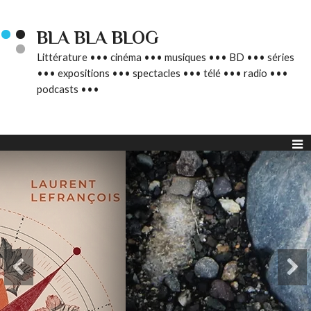
BLA BLA BLOG
Littérature ••• cinéma ••• musiques ••• BD ••• séries
••• expositions ••• spectacles ••• télé ••• radio •••
podcasts •••