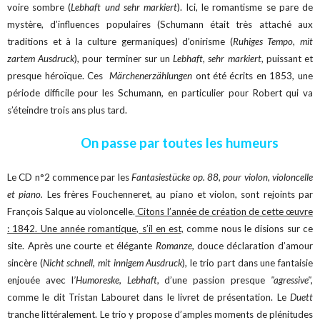
voire sombre (
Lebhaft und sehr markiert
). Ici, le romantisme se pare de
mystère, d’influences populaires (Schumann était très attaché aux
traditions et à la culture germaniques) d’onirisme (
Ruhiges Tempo, mit
zartem Ausdruck
), pour terminer sur un
Lebhaft, sehr markiert
, puissant et
presque héroïque. Ces
Märchenerzählungen
ont été écrits en 1853, une
période difficile pour les Schumann, en particulier pour Robert qui va
s’éteindre trois ans plus tard.
On passe par toutes les humeurs
Le CD n°2 commence par les
Fantasiestücke op. 88, pour violon, violoncelle
et piano.
Les frères Fouchenneret, au piano et violon, sont rejoints par
François Salque au violoncelle.
Citons l’année de création de cette œuvre
: 1842. Une année romantique, s’il en est,
comme nous le disions sur ce
site. Après une courte et élégante
Romanze,
douce déclaration d’amour
sincère (
Nicht schnell, mit innigem Ausdruck
), le trio part dans une fantaisie
enjouée avec l
’Humoreske, Lebhaft
, d’une passion presque
"agressive",
comme le dit Tristan Labouret dans le livret de présentation. Le
Duett
tranche littéralement. Le trio y propose d’amples moments de plénitudes