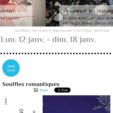
Romance en musique
Musique ••• Contemporain ••• Nathan
Henninger, Romanza pour cordes
lun. 05 janv. - dim. 11 janv.
Page d'accueil
lun. 19 janv. - dim. 25 janv.
Lun. 12 janv. - dim. 18 janv.
2026
16/01
Souffles romantiques
Share