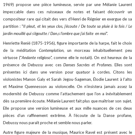
1969) propose une pièce lumineuse, servie par une Mélanie Laurent
impeccable dans ces ruisseaux de notes et faisant découvrir un
compositeur rare qui citait des vers d’Henri de Régnier en exergue de sa
partition : "
Il pleut, et les yeux clos, j’écoute / De toute sa pluie à la fois / Le
jardin mouillé qui s’égoutte / Dan,s l’ombre que j’ai faite en moi
".
Henriette Renié (1875-1956), figure importante de la harpe, fait le choix
de la méditation
Contemplation,
un morceau inhabituellement peu
virtuose ("
Andante religioso
", comme elle le notait). On est heureux de la
présence de Debussy avec ces
Danses Sacrées et Profanes
. Elles sont
présentes ici dans une version pour quatuor à cordes. Citons les
violonistes Manon Galy et Sarah Jegou-Sageman, Élodie Laurent à l’alto
et Maxime Quennesson au violoncelle. On n’insistera jamais assez la
modernité de Debussy comme l’attachement que l’on a inévitablement
dès sa première écoute. Mélanie Laurent fait plus que maîtriser son sujet.
Elle propose une version lumineuse et aux mille nuances de ces deux
pièces d’un raffinement extrême. À l’écoute de la Danse profane,
Debussy nous paraît proche et semble nous parler.
Autre figure majeure de la musique, Maurice Ravel est présent avec le