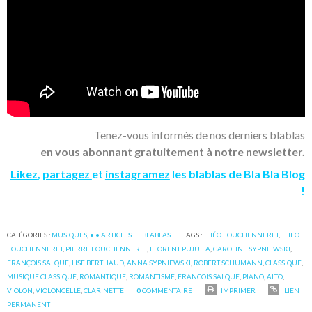
Tenez-vous informés de nos derniers blablas
en vous abonnant gratuitement à notre newsletter.
Likez
,
partagez
et
instagramez
les blablas de Bla Bla Blog
!
CATÉGORIES :
MUSIQUES
,
• • ARTICLES ET BLABLAS
TAGS :
THÉO FOUCHENNERET
,
THEO
FOUCHENNERET
,
PIERRE FOUCHENNERET
,
FLORENT PUJUILA
,
CAROLINE SYPNIEWSKI
,
FRANÇOIS SALQUE
,
LISE BERTHAUD
,
ANNA SYPNIEWSKI
,
ROBERT SCHUMANN
,
CLASSIQUE
,
MUSIQUE CLASSIQUE
,
ROMANTIQUE
,
ROMANTISME
,
FRANCOIS SALQUE
,
PIANO
,
ALTO
,
VIOLON
,
VIOLONCELLE
,
CLARINETTE
0
COMMENTAIRE
IMPRIMER
LIEN
PERMANENT