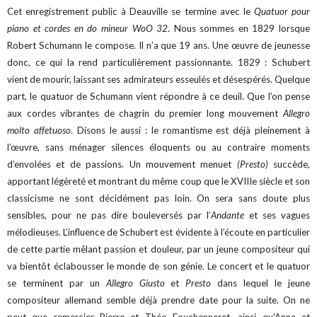
Cet enregistrement public à Deauville se termine avec le
Quatuor pour
piano et cordes en do mineur WoO 32
. Nous sommes en 1829 lorsque
Robert Schumann le compose. Il n’a que 19 ans. Une œuvre de jeunesse
donc, ce qui la rend particulièrement passionnante. 1829 : Schubert
vient de mourir, laissant ses admirateurs esseulés et désespérés. Quelque
part, le quatuor de Schumann vient répondre à ce deuil. Que l’on pense
aux cordes vibrantes de chagrin du premier long mouvement
Allegro
molto affetuoso
. Disons le aussi : le romantisme est déjà pleinement à
l’œuvre, sans ménager silences éloquents ou au contraire moments
d’envolées et de passions. Un mouvement menuet
(Presto)
succède,
apportant légèreté et montrant du même coup que le XVIIIe siècle et son
classicisme ne sont décidément pas loin. On sera sans doute plus
sensibles, pour ne pas dire bouleversés par l’
Andante
et ses vagues
mélodieuses. L’influence de Schubert est évidente à l’écoute en particulier
de cette partie mêlant passion et douleur, par un jeune compositeur qui
va bientôt éclabousser le monde de son génie. Le concert et le quatuor
se terminent par un
Allegro Giusto
et
Presto
dans lequel le jeune
compositeur allemand semble déjà prendre date pour la suite. On ne