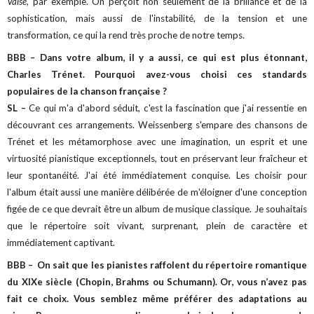
Valse,
par exemple. On perçoit non seulement de la brillance et de la
sophistication, mais aussi de l'instabilité, de la tension et une
transformation, ce qui la rend très proche de notre temps.
BBB – Dans votre album, il y a aussi, ce qui est plus étonnant,
Charles Trénet. Pourquoi avez-vous choisi ces standards
populaires de la chanson française ?
SL –
Ce qui m'a d'abord séduit, c'est la fascination que j'ai ressentie en
découvrant ces arrangements. Weissenberg s'empare des chansons de
Trénet et les métamorphose avec une imagination, un esprit et une
virtuosité pianistique exceptionnels, tout en préservant leur fraîcheur et
leur spontanéité. J'ai été immédiatement conquise. Les choisir pour
l'album était aussi une manière délibérée de m'éloigner d'une conception
figée de ce que devrait être un album de musique classique. Je souhaitais
que le répertoire soit vivant, surprenant, plein de caractère et
immédiatement captivant.
BBB – On sait que les pianistes raffolent du répertoire romantique
du XIXe siècle (Chopin, Brahms ou Schumann). Or, vous n’avez pas
fait ce choix. Vous semblez même préférer des adaptations au