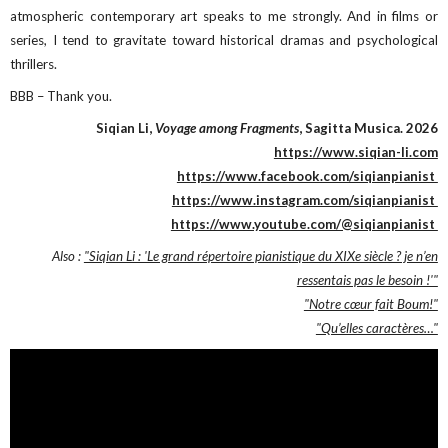
atmospheric contemporary art speaks to me strongly. And in films or
series, I tend to gravitate toward historical dramas and psychological
thrillers.
BBB – Thank you.
Siqian Li,
Voyage among Fragments
, Sagitta Musica. 2026
https://www.siqian-li.com
https://www.facebook.com/siqianpianist
https://www.instagram.com/siqianpianist
https://www.youtube.com/@siqianpianist
Also :
"Siqian Li : 'Le grand répertoire pianistique du XIXe siècle ? je n’en
ressentais pas le besoin !'"
"Notre cœur fait Boum!"
"Qu’elles caractères…"