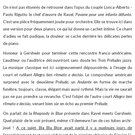
On n’est pas étonnés de retrouver dans l’opus du couple Lonca-Alberto -
Paolo Rigutto le chef d’œuvre de Ravel,
Pavane pour une infante défunte
.
C’est une pièce fréquemment jouée pour orchestre. Elle se trouve ici dans
une version pour deux pianos, ce qui lui donne un cachet intime. Ce chant
d’adieu se fait pudique, la douleur se cache derrière les délicates perles
de piano.
Honneur à Gershwin pour terminer cette rencontre franco-américaine.
L’auditeur ou l’auditrice découvriront sans doute les
Trois Préludes
jazzy.
La musique classique est ici soigneusement dépoussiérée, à l’image du
court et rutilant
Allegro ben ritmato e decisio
. Le compositeur américain
surprend avec le deuxième
Prélude,
un
Andante
en forme de marche
funèbre, toujours, classe, élégant mais aussi rythmé. Mais la vie ne saurait
pas ne pas prendre sa revanche. C’est l’objet de l’autre court
Allegro ben
ritmato e decisio
, venant bien sûr en écho au premier
Prélude.
On parlait de la
Rhapsody in Blue
présente dans Ravel meets Gershwin.
Quel plaisir de le voir présent, même s’il demeure l’un de ces tubes archi-
joué !
A ce sujet, Bla Bla Blog avait parlé il y a quelques jours de