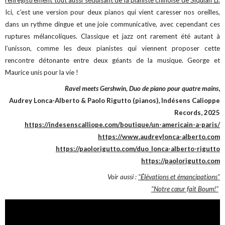
l'enregistrement tout aussi séduisant de la pianiste chinoise de Siquian Li.
Ici, c’est une version pour deux pianos qui vient caresser nos oreilles,
dans un rythme dingue et une joie communicative, avec cependant ces
ruptures mélancoliques. Classique et jazz ont rarement été autant à
l’unisson, comme les deux pianistes qui viennent proposer cette
rencontre détonante entre deux géants de la musique. George et
Maurice unis pour la vie !
Ravel meets Gershwin, Duo de piano pour quatre mains
,
Audrey Lonca-Alberto & Paolo Rigutto (pianos), Indésens Calioppe
Records, 2025
https://indesenscalliope.com/boutique/un-americain-a-paris/
https://www.audreylonca-alberto.com
https://paolorigutto.com/duo_lonca-alberto-rigutto
https://paolorigutto.com
Voir aussi :
"Élévations et émancipations"
"Notre cœur fait Boum!"