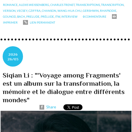
ROMANCE
,
ALEXIS WEISSENBERG
,
CHARLES TRENET
,
TRANSCRIPTIONS
,
TRANSCRIPTION
,
VERSION
,
VECSEY
,
CZIFFRA
,
CHANSON
,
WANG-HUA CHU
,
GERSHWIN
,
RHAPSODIE
,
GOUNOD
,
BACH
,
PRELUDE
,
PRÉLUDE
,
ITW
,
INTERVIEW
0
COMMENTAIRE
IMPRIMER
LIEN PERMANENT
2026
26/03
Siqian Li : "'Voyage among Fragments'
est un album sur la transformation, la
mémoire et le dialogue entre différents
mondes"
Share