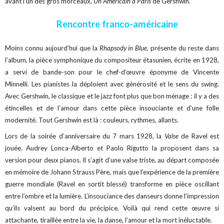
avant l’un des gros morceaux,
Un Américain à Paris
de Gershwin.
Rencontre franco-américaine
Moins connu aujourd’hui que la
Rhapsody in Blue
, présente du reste dans
l’album, la pièce symphonique du compositeur étasunien, écrite en 1928,
a servi de bande-son pour le chef-d’œuvre éponyme de Vincente
Minnelli. Les pianistes la déploient avec générosité et le sens du swing.
Avec Gershwin, le classique et le jazz font plus que bon ménage : il y a des
étincelles et de l’amour dans cette pièce insouciante et d’une folle
modernité. Tout Gershwin est là : couleurs, rythmes, allants.
Lors de la soirée d’anniversaire du 7 mars 1928, la
Valse
de Ravel est
jouée. Audrey Lonca-Alberto et Paolo Rigutto la proposent dans sa
version pour deux pianos. Il s’agit d’une valse triste, au départ composée
en mémoire de Johann Strauss Père, mais que l’expérience de la première
guerre mondiale (Ravel en sortit blessé) transforme en pièce oscillant
entre
l’ombre et
la lumière. L’insouciance des danseurs donne l’impression
qu’ils valsent au bord du précipice. Voilà qui rend cette œuvre si
attachante, tiraillée entre la vie, la danse, l’amour et la mort inéluctable.