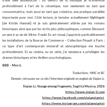
d'une telle authenticité ! En dehors de la musique, je m'intéresse
profondément à l'art de la céramique, non seulement en tant que
consommatrice, mais aussi en tant que créatrice, une pratique parallèle
importante pour moi. Côté lecture, je termine actuellement
Nightingale
[de Kristin Hannah] et je suis généralement attirée par les romans
historiques ainsi que par les écrits plus philosophiques, comme
Découvrir
un sens à sa vie
de Viktor Frankl. En art visuel, j'apprécie particulièrement
les installations de la Bourse de Commerce – Collection Pinault à Paris ;
ce type d'art contemporain immersif et atmosphérique me touche
profondément. Et au cinéma ou en série, j'ai tendance à privilégier les
drames historiques et les thrillers psychologiques.
BBB – Merci.
Traductions : MHC et BC
Demain, retrouvez sur ce site l’interview originale en anglais de Siqian Li.
Siqian Li,
Voyage among Fragments
, Sagitta Musica. 2026
https://www.siqian-li.com
https://www.facebook.com/siqianpianist
https://www.instagram.com/siqianpianist