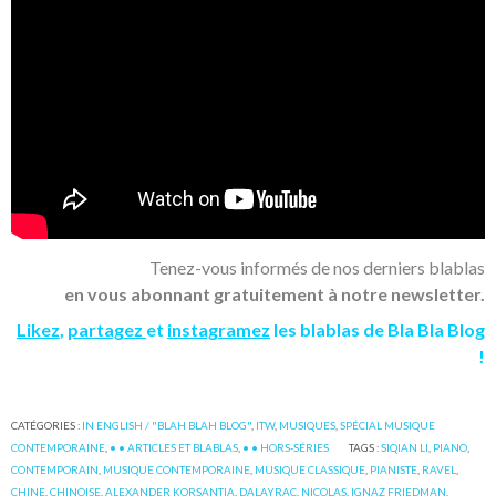
Tenez-vous informés de nos derniers blablas
en vous abonnant gratuitement à notre newsletter.
Likez
,
partagez
et
instagramez
les blablas de Bla Bla Blog
!
CATÉGORIES :
IN ENGLISH / "BLAH BLAH BLOG"
,
ITW
,
MUSIQUES
,
SPÉCIAL MUSIQUE
CONTEMPORAINE
,
• • ARTICLES ET BLABLAS
,
• • HORS-SÉRIES
TAGS :
SIQIAN LI
,
PIANO
,
CONTEMPORAIN
,
MUSIQUE CONTEMPORAINE
,
MUSIQUE CLASSIQUE
,
PIANISTE
,
RAVEL
,
CHINE
,
CHINOISE
,
ALEXANDER KORSANTIA
,
DALAYRAC
,
NICOLAS
,
IGNAZ FRIEDMAN
,