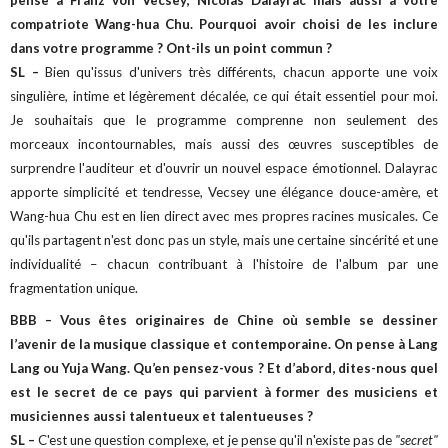
pense à Franz von Vecsey, Nicolas Dalayrac mais aussi à votre
compatriote Wang-hua Chu. Pourquoi avoir choisi de les inclure
dans votre programme ? Ont-ils un point commun ?
SL –
Bien qu'issus d'univers très différents, chacun apporte une voix
singulière, intime et légèrement décalée, ce qui était essentiel pour moi.
Je souhaitais que le programme comprenne non seulement des
morceaux incontournables, mais aussi des œuvres susceptibles de
surprendre l'auditeur et d'ouvrir un nouvel espace émotionnel. Dalayrac
apporte simplicité et tendresse, Vecsey une élégance douce-amère, et
Wang-hua Chu est en lien direct avec mes propres racines musicales. Ce
qu'ils partagent n'est donc pas un style, mais une certaine sincérité et une
individualité – chacun contribuant à l'histoire de l'album par une
fragmentation unique.
BBB – Vous êtes originaires de Chine où semble se dessiner
l’avenir de la musique classique et contemporaine. On pense à Lang
Lang ou Yuja Wang. Qu’en pensez-vous ? Et d’abord, dites-nous quel
est le secret de ce pays qui parvient à former des musiciens et
musiciennes aussi talentueux et talentueuses ?
SL –
C'est une question complexe, et je pense qu'il n'existe pas de
"secret"