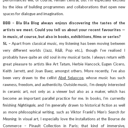
by the idea of building programmes and collaborations that open new
spaces for dialogue and imagination.
BBB – Bla Bla Blog always enjoys discovering the tastes of the
artists we meet. Could you tell us about your recent favourites —
in music, of course, but also in books, exhibitions, films or series?
SL –
Apart from classical music, my listening has been moving between
very different worlds (Jazz, R&B, Pop etc.), though I’ve realised I
probably have quite an old soul in my musical taste. I always return with
great pleasure to artists like Art Tatum, Herbie Hancock, Eugen Cicero,
Keith Jarrett, and Joan Baez, amongst others. More recently, I’ve also
been very drawn to the cellist
Abel Selaocoe
, whose music has such
rawness, freedom, and authenticity. Outside music, I’m deeply interested
in ceramic art, not only as a viewer but also as a maker, which has
become an important parallel practice for me. In books, I’m currently
finishing
Nightingale
, and I’m generally drawn to historical fiction as well
as more philosophical writing, such as Viktor Frankl’s
Man’s Search for
Meaning
. In visual art, I especially love the installations at the Bourse de
Commerce – Pinault Collection in Paris; that kind of immersive,