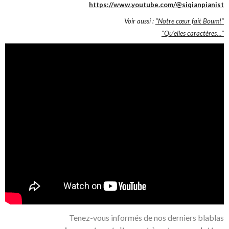
https://www.youtube.com/@siqianpianist
Voir aussi :
"Notre cœur fait Boum!"
"Qu’elles caractères…"
Tenez-vous informés de nos derniers blablas