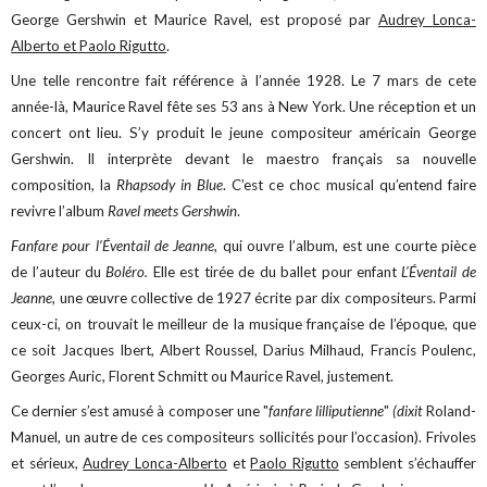
George Gershwin et Maurice Ravel, est proposé par
Audrey Lonca-
Alberto et Paolo Rigutto
.
Une telle rencontre fait référence à l’année 1928. Le 7 mars de cete
année-là, Maurice Ravel fête ses 53 ans à New York. Une réception et un
concert ont lieu. S’y produit le jeune compositeur américain George
Gershwin. Il interprète devant le maestro français sa nouvelle
composition, la
Rhapsody in Blue
. C’est ce choc musical qu’entend faire
revivre l’album
Ravel meets Gershwin
.
Fanfare pour l’Éventail de Jeanne,
qui ouvre l’album, est une courte pièce
de l’auteur du
Boléro.
Elle est tirée de du ballet pour enfant
L'Éventail de
Jeanne
, une œuvre collective de 1927 écrite par dix compositeurs. Parmi
ceux-ci, on trouvait le meilleur de la musique française de l’époque, que
ce soit Jacques Ibert, Albert Roussel, Darius Milhaud, Francis Poulenc,
Georges Auric, Florent Schmitt ou Maurice Ravel, justement.
Ce dernier s’est amusé à composer une "
fanfare lilliputienne
"
(dixit
Roland-
Manuel, un autre de ces compositeurs sollicités pour l’occasion). Frivoles
et sérieux,
Audrey Lonca-Alberto
et
Paolo Rigutto
semblent s’échauffer