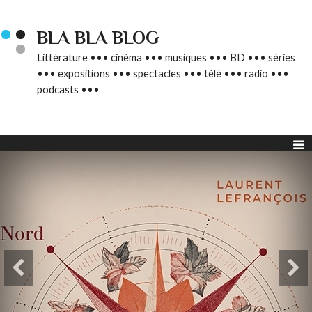
BLA BLA BLOG
Littérature ••• cinéma ••• musiques ••• BD ••• séries
••• expositions ••• spectacles ••• télé ••• radio •••
podcasts •••