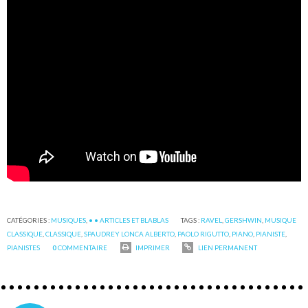
CATÉGORIES :
MUSIQUES
,
• • ARTICLES ET BLABLAS
TAGS :
RAVEL
,
GERSHWIN
,
MUSIQUE
CLASSIQUE
,
CLASSIQUE
,
SPAUDREY LONCA ALBERTO
,
PAOLO RIGUTTO
,
PIANO
,
PIANISTE
,
PIANISTES
0
COMMENTAIRE
IMPRIMER
LIEN PERMANENT