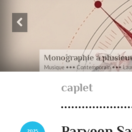
Monographie à plusieu
Musique ••• Contemporain ••• Laur
caplet
Parveen Sa
2025