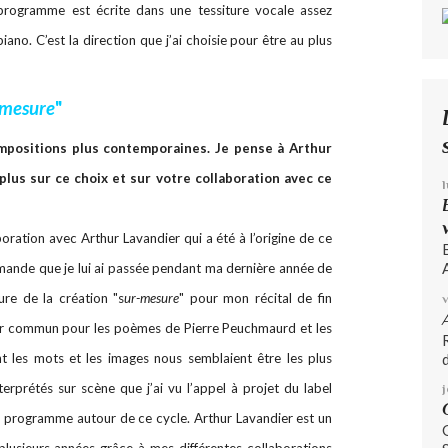
programme est écrite dans une tessiture vocale assez
o. C’est la direction que j’ai choisie pour être au plus
-mesure
"
mpositions plus contemporaines. Je pense à Arthur
plus sur ce choix et sur votre collaboration avec ce
boration avec Arthur Lavandier qui a été à l’origine de ce
A
ande que je lui ai passée pendant ma dernière année de
ure de la création "s
ur-mesure
" pour mon récital de fin
r commun pour les poèmes de Pierre Peuchmaurd et les
d
 les mots et les images nous semblaient être les plus
terprétés sur scène que j’ai vu l’appel à projet du label
du programme autour de ce cycle. Arthur Lavandier est un