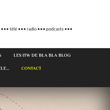
 ••• télé ••• radio ••• podcasts •••
G
LES ITW DE BLA BLA BLOG
E...
CONTACT