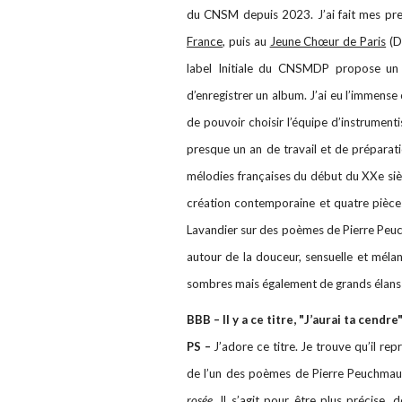
du CNSM depuis 2023. J’ai fait mes pre
France
, puis au
Jeune Chœur de Paris
(D
label Initiale du CNSMDP propose un 
d’enregistrer un album. J’ai eu l’immense
de pouvoir choisir l’équipe d’instrument
presque un an de travail et de prépara
mélodies françaises du début du XXe siè
création contemporaine et quatre pièces
Lavandier sur des poèmes de Pierre Peu
autour de la douceur, sensuelle et méla
sombres mais également de grands élans 
BBB – Il y a ce titre, "J’aurai ta cendr
PS –
J’adore ce titre. Je trouve qu’il re
de l’un des poèmes de Pierre Peuchma
rosée
. Il s’agit pour être plus précise