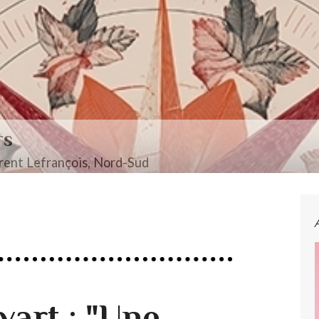
rs
ent Lefrançois, Nord-Sud
vart : "Une