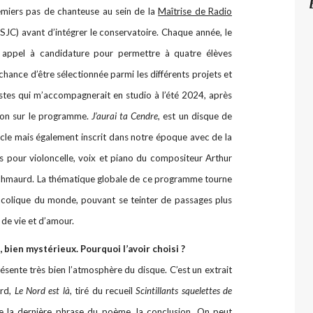
miers pas de chanteuse au sein de la
Maîtrise de Radio
SJC) avant d’intégrer le conservatoire. Chaque année, le
appel à candidature pour permettre à quatre élèves
 chance d’être sélectionnée parmi les différents projets et
istes qui m’accompagnerait en studio à l’été 2024, après
tion sur le programme.
J’aurai ta Cendre
, est un disque de
cle mais également inscrit dans notre époque avec de la
 pour violoncelle, voix et piano du compositeur Arthur
chmaurd. La thématique globale de ce programme tourne
ncolique du monde, pouvant se teinter de passages plus
de vie et d’amour.
e", bien mystérieux. Pourquoi l’avoir choisi ?
présente très bien l’atmosphère du disque. C’est un extrait
urd,
Le Nord est là
, tiré du recueil
Scintillants squelettes de
, de la dernière phrase du poème, la conclusion. On peut