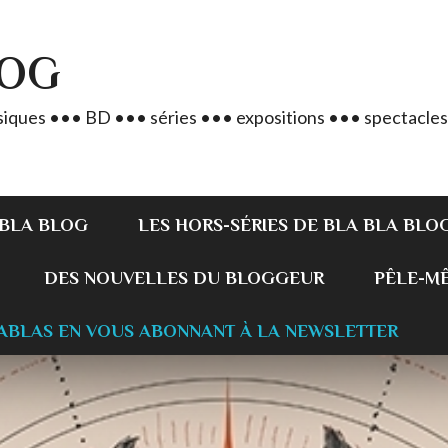
LOG
iques ••• BD ••• séries ••• expositions ••• spectacles
 BLA BLOG
LES HORS-SÉRIES DE BLA BLA BLO
DES NOUVELLES DU BLOGGEUR
PÊLE-MÊL
ABLAS EN VOUS ABONNANT À LA NEWSLETTER