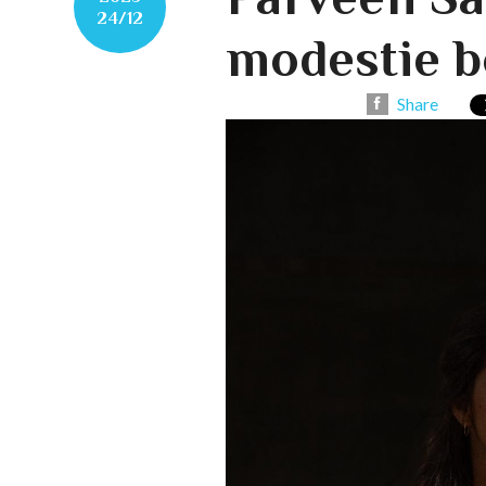
24/12
modestie b
Share