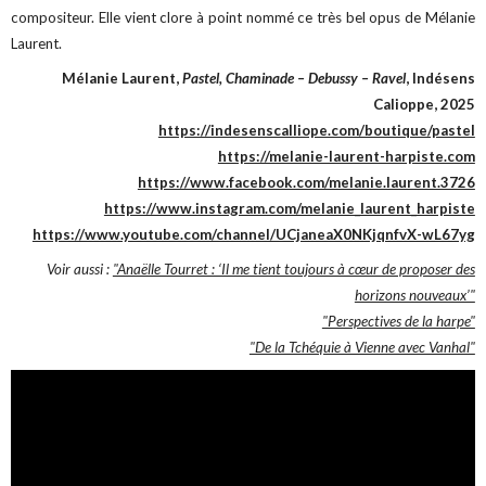
compositeur. Elle vient clore à point nommé ce très bel opus de Mélanie
Laurent.
Mélanie Laurent,
Pastel, Chaminade – Debussy – Ravel
, Indésens
Calioppe, 2025
https://indesenscalliope.com/boutique/pastel
https://melanie-laurent-harpiste.com
https://www.facebook.com/melanie.laurent.3726
https://www.instagram.com/melanie_laurent_harpiste
https://www.youtube.com/channel/UCjaneaX0NKjqnfvX-wL67yg
Voir aussi :
"Anaëlle Tourret : ‘Il me tient toujours à cœur de proposer des
horizons nouveaux’"
"Perspectives de la harpe"
"De la Tchéquie à Vienne avec Vanhal"