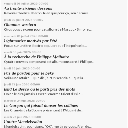
vendredi 03
juillet 2026
00h00
Au trente-sixième dessous
Revoilà Charlize Theron. Rien que pour ça, son dernier...
jeudi 02
juillet 2026
00h03
Glamour western
Gros coup de cœur pour cet album de Margaux Simone ,...
mercredi 01
juillet 2026
00h00
Lightmotive motivés par l’été
Focus sur un titre électro-pop. Lorsque l’été pointe le...
mardi 30
juin 2026
00h00
À la recherche de Philippe Malhaire
Quatre œuvres composent cet album consacré à Philippe...
lundi 29
juin 2026
00h00
Pas de pardon pour le béké
Voilà une affaire – Que dis-je ? Un scandale – que la...
jeudi 25
juin 2026
00h00
Isild Le Besco ou le parti pris des mots
On ne le dira jamais assez : l’énorme talent d’ Isild...
mercredi 24
juin 2026
00h00
Le Garçon qui faisait danser les collines
Les Cramés de la Bobine présentent à l'Alticiné de...
mardi 23
juin 2026
00h00
L’autre Mendelssohn
Mendelssohn, pour piano. "OK", me direz-vous. Rien de...