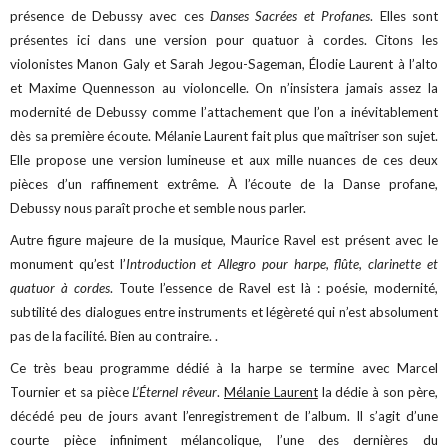
présence de Debussy avec ces
Danses Sacrées et Profanes
. Elles sont
présentes ici dans une version pour quatuor à cordes. Citons les
violonistes Manon Galy et Sarah Jegou-Sageman, Élodie Laurent à l’alto
et Maxime Quennesson au violoncelle. On n’insistera jamais assez la
modernité de Debussy comme l’attachement que l’on a inévitablement
dès sa première écoute. Mélanie Laurent fait plus que maîtriser son sujet.
Elle propose une version lumineuse et aux mille nuances de ces deux
pièces d’un raffinement extrême. À l’écoute de la Danse profane,
Debussy nous paraît proche et semble nous parler.
Autre figure majeure de la musique, Maurice Ravel est présent avec le
monument qu’est l’
Introduction et Allegro pour harpe, flûte, clarinette et
quatuor à cordes
. Toute l’essence de Ravel est là : poésie, modernité,
subtilité des dialogues entre instruments et légèreté qui n’est absolument
pas de la facilité. Bien au contraire. .
Ce très beau programme dédié à la harpe se termine avec Marcel
Tournier et sa pièce
L’Éternel rêveur
.
Mélanie Laurent
la dédie à son père,
décédé peu de jours avant l’enregistrement de l’album. Il s’agit d’une
courte pièce infiniment mélancolique, l’une des dernières du