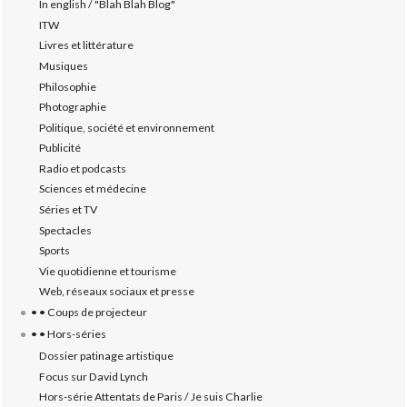
In english / "Blah Blah Blog"
ITW
Livres et littérature
Musiques
Philosophie
Photographie
Politique, société et environnement
Publicité
Radio et podcasts
Sciences et médecine
Séries et TV
Spectacles
Sports
Vie quotidienne et tourisme
Web, réseaux sociaux et presse
• • Coups de projecteur
• • Hors-séries
Dossier patinage artistique
Focus sur David Lynch
Hors-série Attentats de Paris / Je suis Charlie