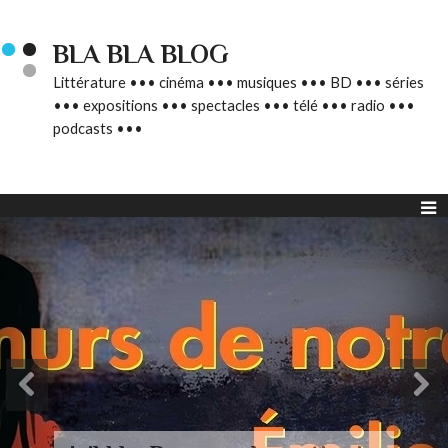
BLA BLA BLOG
Littérature ••• cinéma ••• musiques ••• BD ••• séries
••• expositions ••• spectacles ••• télé ••• radio •••
podcasts •••