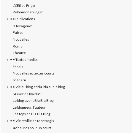
L’‎Œil du Frigo
Pelhamonabudget
• • Publications
"Hexagone"
Fables
Nouvelles
Roman
Théâtre
• • Textes inédits
Essais
Nouvelles et textes courts
Scénarii
• • Vie du blog et bla-bla sur le blog
"Assez de bla bla"
Le blog avant Bla Bla Blog
Le bloggeur, l'auteur
Les tops de Bla Bla Blog
• • Vie et ville de Montargis
42 heures pour un court