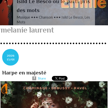
L’autre Mendelssohn
Musique ••• Classique ••• Fanny
Mendelssohn, Das Jahr
melanie laurent
2026
13/01
Harpe en majesté
Share