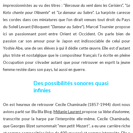
impressionnistes au vu des titres : "
Berceuse du vent dans les Cerisiers
", "
Le
Koto chante pour l'Absente
" et "
Le danseur au Sabre
". La harpiste caresse
les cordes dans ces miniatures que l’on dirait venues tout droit du Pays
du Soleil Levant (l’éloquent "
Danseur au Sabre
"). Marcel Tournier propose
ici un passionnant pont entre Orient et Occident. On parle bien de
passion car son amour pour le Japon est indissociable de celui pour
Yoshie Abe, une de ses élèves à qui il dédie cette œuvre. Elle est d’autant
plus triste et nostalgique que le compositeur français l’a écrite en pleine
Occupation pour s’évader autant que pour retrouver en esprit la jeune
femme restée dans son pays, lui aussi en guerre.
Des possibilités sonores quasi
infinies
On est heureux de retrouver Cecile Chaminade (1857-1944) dont nous
avions parlé sur Bla Bla Blog.
Mélanie Laurent
propose sa
Valse d’automne
,
transcrite pour la harpe par l’interprète elle-même. Cecile Chaminade,
que Georges Bizet surnommait "
mon petit Mozart"
, a eu une carrière riche
et comme compositrice (plus de 400 œuvres) et comme interprète. Elle a