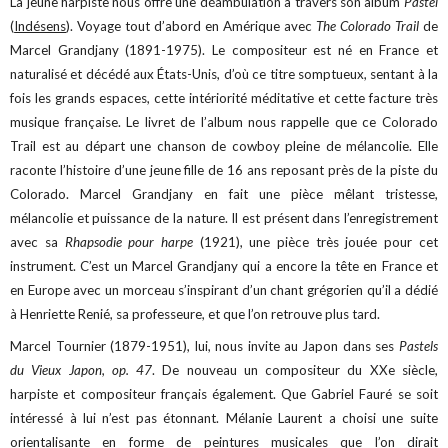
La jeune harpiste nous offre une déambulation à travers son album
Pastel
(
Indésens
). Voyage tout d’abord en Amérique avec
The Colorado Trail
de
Marcel Grandjany (1891-1975). Le compositeur est né en France et
naturalisé et décédé aux États-Unis, d’où ce titre somptueux, sentant à la
fois les grands espaces, cette intériorité méditative et cette facture très
musique française. Le livret de l’album nous rappelle que ce Colorado
Trail est au départ une chanson de cowboy pleine de mélancolie. Elle
raconte l’histoire d’une jeune fille de 16 ans reposant près de la piste du
Colorado. Marcel Grandjany en fait une pièce mêlant tristesse,
mélancolie et puissance de la nature. Il est présent dans l’enregistrement
avec sa
Rhapsodie pour harpe
(1921), une pièce très jouée pour cet
instrument. C’est un Marcel Grandjany qui a encore la tête en France et
en Europe avec un morceau s’inspirant d’un chant grégorien qu’il a dédié
à Henriette Renié, sa professeure, et que l’on retrouve plus tard.
Marcel Tournier (1879-1951), lui, nous invite au Japon dans ses
Pastels
du Vieux Japon, op. 47
. De nouveau un compositeur du XXe siècle,
harpiste et compositeur français également. Que Gabriel Fauré se soit
intéressé à lui n’est pas étonnant. Mélanie Laurent a choisi une suite
orientalisante en forme de peintures musicales que l’on dirait