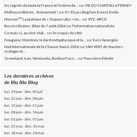
les regrets de toute la France et l'estime de...
sur
VIE DU CHATEAU à FERNEY
Mulhouse libérée… brièvement !
sur
D'r Elsass blog fum Ernest-Emile
Humour²²² La pratique du « Toujours plus » ne...
sur
XYZ, ABCD
Russie Ukraine : Bilan du 7 août 2026
sur
l'information nationaliste
Ce mois-ci, au ciné-club...
sur
le croquis de côté
Douguine, Mamleev, le dard métaphysique et la...
sur
Euro-Synergies
Nuit Internationale de la Chauve-Souris 2026
sur
L'AN VERT de Vouziers :
écologie et...
Groenland, Iran, Vénézuela, Burkina Faso ...
sur
Poussière d'étoile
Les dernières archives
de Bla Bla Blog
lun. 29 juin - dim. 05 juil.
lun. 22 juin - dim. 28 juin
lun. 15 juin - dim. 21 juin
lun. 08 juin - dim. 14 juin
lun. 01 juin - dim. 07 juin
lun. 25 mai - dim. 31 mai
lun. 18 mai - dim. 24 mai