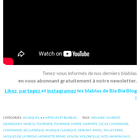
Tenez-vous informés de nos derniers blablas
en vous abonnant gratuitement à notre newsletter.
Likez
,
partagez
et
instagramez
les blablas de Bla Bla Blog
!
CATÉGORIES :
MUSIQUES
,
• • ARTICLES ET BLABLAS
TAGS :
MELANIE LAURENT
,
GRANDJANY
,
MARCEL TOURNIER
,
TOURNIER
,
HARPE
,
HARPISTE
,
CECILE CHAMINADE
,
CHAMINADE
,
SP
,
CLASSIQUE
,
MUSIQUE CLASSIQUE
,
DEBUSSY
,
RAVEL
,
TAILLEFERRE
,
JACQUES DE LA PRESLE
,
HENRIETTE RENIE
,
VIOLON
,
VIOLONCELLE
,
ALTO
,
MANON GALY
,