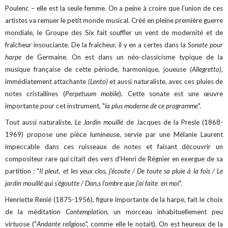
Poulenc – elle est la seule femme. On a peine à croire que l’union de ces
artistes va remuer le petit monde musical. Créé en pleine première guerre
mondiale, le Groupe des Six fait souffler un vent de modernité et de
fraîcheur insouciante. De la fraîcheur, il y en a certes dans la
Sonate pour
harpe
de Germaine. On est dans un néo-classicisme typique de la
musique française de cette période, harmonique, joueuse
(Allegretto),
immédiatement attachante
(Lento)
et aussi naturaliste, avec ces pluies de
notes cristallines (
Perpetuum mobile
). Cette sonate est une œuvre
importante pour cet instrument, "
la plus moderne de ce programme
".
Tout aussi naturaliste,
Le Jardin mouillé
de Jacques de la Presle (1868-
1969) propose une pièce lumineuse, servie par une Mélanie Laurent
impeccable dans ces ruisseaux de notes et faisant découvrir un
compositeur rare qui citait des vers d’Henri de Régnier en exergue de sa
partition : "
Il pleut, et les yeux clos, j’écoute / De toute sa pluie à la fois / Le
jardin mouillé qui s’égoutte / Dan,s l’ombre que j’ai faite en moi
".
Henriette Renié (1875-1956), figure importante de la harpe, fait le choix
de la méditation
Contemplation,
un morceau inhabituellement peu
virtuose ("
Andante religioso
", comme elle le notait). On est heureux de la