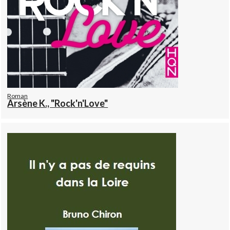
Roman
Arsène K., "Rock'n'Love"