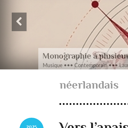
Monographie à plusieu
Musique ••• Contemporain ••• Laur
néerlandais
Vers l’apa
2025