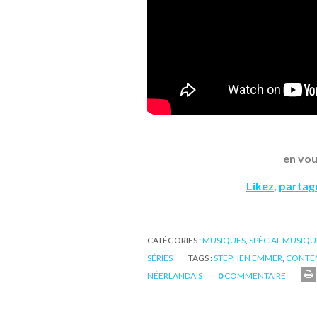
en vou
Likez
,
partag
CATÉGORIES :
MUSIQUES
,
SPÉCIAL MUSIQ
SÉRIES
TAGS :
STEPHEN EMMER
,
CONTE
NÉERLANDAIS
0
COMMENTAIRE