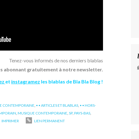
Tenez-vous informés de nos derniers blablas
s abonnant gratuitement à notre newsletter.
ez
et
instagramez
les blablas de Bla Bla Blog !
UE CONTEMPORAINE
,
• • ARTICLES ET BLABLAS
,
• • HORS-
MPORAIN
,
MUSIQUE CONTEMPORAINE
,
SP
,
PAYS-BAS
,
IMPRIMER
LIEN PERMANENT