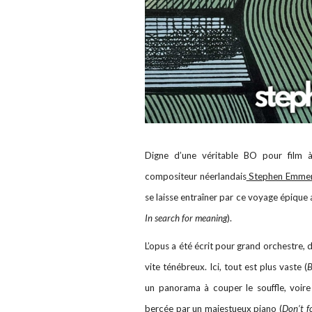
Digne d’une véritable BO pour film 
compositeur néerlandais
Stephen Emme
se laisse entraîner par ce voyage épique
In search for meaning
).
L’opus a été écrit pour grand orchestre, 
vite ténébreux. Ici, tout est plus vaste (
B
un panorama à couper le souffle, voire
bercée par un majestueux piano (
Don’t f