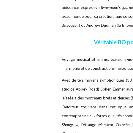
puissance expressive (
Everyman’s journe
beau monde pour sa création, que ce s
de pouvoir
) ou Andrew Dudman (la trilogi
Véritable BO po
Voyage musical et intime, écrivions-n
l’harmonie et de constructions mélodiques, 
Avec de tels moyens symphoniques (30 m
studios Abbey Road) Sphen Emmer aurait p
laissée à des morceaux brefs et denses (
L’auditeur trouvera dans cet opus a
contemporaine aux fortes qualités sonores
Shangri-la,
l’étrange
Monsieur Chroche
, 