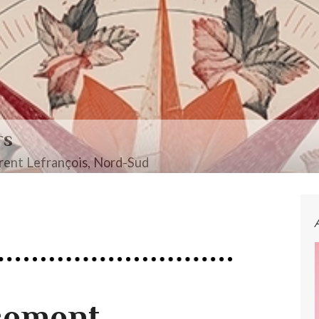
rs
ent Lefrançois, Nord-Sud
isement