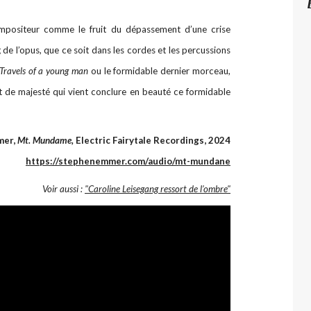
mpositeur comme le fruit du dépassement d’une crise
ng de l’opus, que ce soit dans les cordes et les percussions
Travels of a young man
ou le formidable dernier morceau,
t de majesté qui vient conclure en beauté ce formidable
er,
Mt. Mundame,
Electric Fairytale Recordings, 2024
https://stephenemmer.com/audio/mt-mundane
Voir aussi :
"Caroline Leisegang ressort de l’ombre"