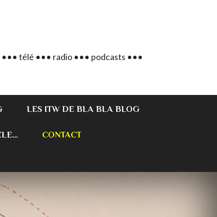
 ••• télé ••• radio ••• podcasts •••
G
LES ITW DE BLA BLA BLOG
E...
CONTACT