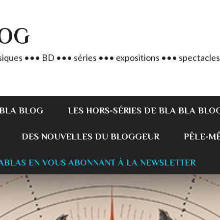
LOG
iques ••• BD ••• séries ••• expositions ••• spectacles
 BLA BLOG
LES HORS-SÉRIES DE BLA BLA BLO
DES NOUVELLES DU BLOGGEUR
PÊLE-MÊL
ABLAS EN VOUS ABONNANT À LA NEWSLETTER