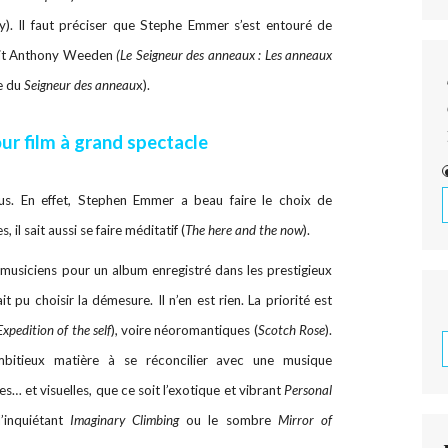
y). Il faut préciser que Stephe Emmer s’est entouré de
oit Anthony Weeden
(Le Seigneur des anneaux : Les anneaux
e du
Seigneur des anneau
x).
ur film à grand spectacle
ous. En effet, Stephen Emmer a beau faire le choix de
il sait aussi se faire méditatif (
The here and the now
).
usiciens pour un album enregistré dans les prestigieux
u choisir la démesure. Il n’en est rien. La priorité est
Expedition of the self
), voire néoromantiques (
Scotch Rose
).
mbitieux matière à se réconcilier avec une musique
… et visuelles, que ce soit l’exotique et vibrant
Personal
l’inquiétant
Imaginary Climbing
ou le sombre
Mirror of