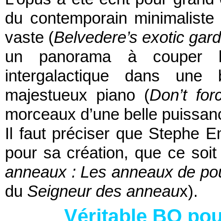
du contemporain minimaliste e
vaste (
Belvedere’s exotic gar
un panorama à couper l
intergalactique dans une 
majestueux piano (
Don’t for
morceaux d’une belle puissan
Il faut préciser que Stephe
pour sa création, que ce so
anneaux : Les anneaux de po
du
Seigneur des anneau
x).
Véritable BO pou