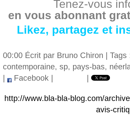
Tenez-vous inf
en vous abonnant grat
Likez
,
partagez
et
in
00:00 Écrit par Bruno Chiron | Tags
contemporaine
,
sp
,
pays-bas
,
néerl
|
Facebook
|
|
http://www.bla-bla-blog.com/arch
avis-crit