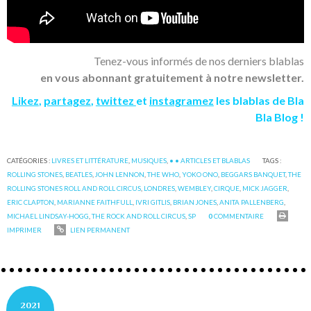
Tenez-vous informés de nos derniers blablas
en vous abonnant gratuitement à notre newsletter.
Likez
,
partagez
,
twittez
et
instagramez
les blablas de Bla
Bla Blog !
CATÉGORIES :
LIVRES ET LITTÉRATURE
,
MUSIQUES
,
• • ARTICLES ET BLABLAS
TAGS :
ROLLING STONES
,
BEATLES
,
JOHN LENNON
,
THE WHO
,
YOKO ONO
,
BEGGARS BANQUET
,
THE
ROLLING STONES ROLL AND ROLL CIRCUS
,
LONDRES
,
WEMBLEY
,
CIRQUE
,
MICK JAGGER
,
ERIC CLAPTON
,
MARIANNE FAITHFULL
,
IVRI GITLIS
,
BRIAN JONES
,
ANITA PALLENBERG
,
MICHAEL LINDSAY-HOGG
,
THE ROCK AND ROLL CIRCUS
,
SP
0
COMMENTAIRE
IMPRIMER
LIEN PERMANENT
2021