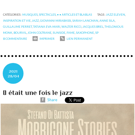
CATÉGORIES :
MUSIQUES
,
SPECTACLES
,
• • ARTICLES ET BLABLAS
TAGS :
JAZZ ELEVEN
,
INSPIRATION ET VIE
,
JAZZ
,
GIOVANNI MIRABASSI
,
SARAH LANCMAN
,
ANNE SILA
,
GUILLAUME PERRET
,
TATIANA EVA-MARI
,
WALTER RICCI
,
JACQUES BREL
,
THELONIOUS
MONK
,
BOURVIL
,
JOHN COLTRANE
,
SUNSIDE
,
FAME
,
SAXOPHONE
,
SP
0
COMMENTAIRE
IMPRIMER
LIEN PERMANENT
2021
28/04
Il était une fois le jazz
Share