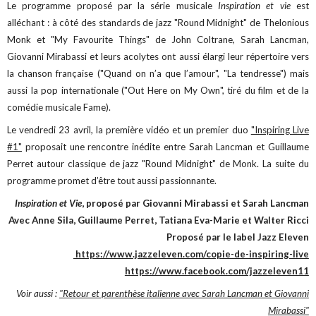
Le programme proposé par la série musicale
Inspiration et vie
est
alléchant : à côté des standards de jazz "Round Midnight" de Thelonious
Monk et "My Favourite Things" de John Coltrane, Sarah Lancman,
Giovanni Mirabassi et leurs acolytes ont aussi élargi leur répertoire vers
la chanson française ("Quand on n’a que l’amour", "La tendresse") mais
aussi la pop internationale ("Out Here on My Own", tiré du film et de la
comédie musicale Fame).
Le vendredi 23 avril, la première vidéo et un premier duo
"Inspiring Live
#1"
proposait une rencontre inédite entre Sarah Lancman et Guillaume
Perret autour classique de jazz "Round Midnight" de Monk. La suite du
programme promet d’être tout aussi passionnante.
Inspiration et Vie
, proposé par Giovanni Mirabassi et Sarah Lancman
Avec Anne Sila, Guillaume Perret, Tatiana Eva-Marie et Walter Ricci
Proposé par le label Jazz Eleven
https://www.jazzeleven.com/copie-de-inspiring-live
https://www.facebook.com/jazzeleven11
Voir aussi :
"Retour et parenthèse italienne avec Sarah Lancman et Giovanni
Mirabassi"