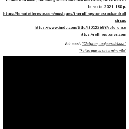
le reste, 2021, 180 p.
https://lemotetlereste.com/musiques/therollingstonesrockandroll
circus
https://www.imdb.com/title/tt0122689/reference
https://rollingstones.com
Voir aussi :
"Clatpton, toujours debout"
"Faites que ça se termine vite"