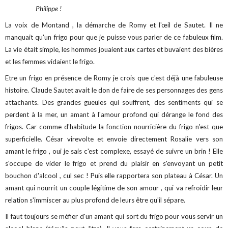
Philippe !
La voix de Montand , la démarche de Romy et l'œil de Sautet. Il ne
manquait qu'un frigo pour que je puisse vous parler de ce fabuleux film.
La vie était simple, les hommes jouaient aux cartes et buvaient des bières
et les femmes vidaient le frigo.
Etre un frigo en présence de Romy je crois que c'est déjà une fabuleuse
histoire. Claude Sautet avait le don de faire de ses personnages des gens
attachants. Des grandes gueules qui souffrent, des sentiments qui se
perdent à la mer, un amant à l'amour profond qui dérange le fond des
frigos. Car comme d'habitude la fonction nourricière du frigo n'est que
superficielle. César virevolte et envoie directement Rosalie vers son
amant le frigo , oui je sais c'est complexe, essayé de suivre un brin ! Elle
s'occupe de vider le frigo et prend du plaisir en s'envoyant un petit
bouchon d'alcool , cul sec ! Puis elle rapportera son plateau à César. Un
amant qui nourrit un couple légitime de son amour , qui va refroidir leur
relation s'immiscer au plus profond de leurs être qu'il sépare.
Il faut toujours se méfier d'un amant qui sort du frigo pour vous servir un