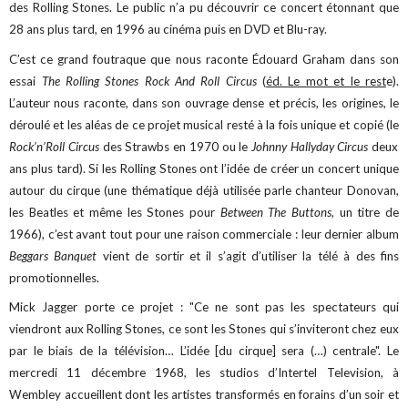
des Rolling Stones. Le public n’a pu découvrir ce concert étonnant que
28 ans plus tard, en 1996 au cinéma puis en DVD et Blu-ray.
C’est ce grand foutraque que nous raconte Édouard Graham dans son
essai
The Rolling Stones Rock And Roll Circus
(
éd. Le mot et le rest
e).
L’auteur nous raconte, dans son ouvrage dense et précis, les origines, le
déroulé et les aléas de ce projet musical resté à la fois unique et copié (le
Rock’n’Roll Circus
des Strawbs en 1970 ou le
Johnny Hallyday Circus
deux
ans plus tard). Si les Rolling Stones ont l’idée de créer un concert unique
autour du cirque (une thématique déjà utilisée parle chanteur Donovan,
les Beatles et même les Stones pour
Between The Buttons
, un titre de
1966), c’est avant tout pour une raison commerciale : leur dernier album
Beggars Banquet
vient de sortir et il s’agit d’utiliser la télé à des fins
promotionnelles.
Mick Jagger porte ce projet : "Ce ne sont pas les spectateurs qui
viendront aux Rolling Stones, ce sont les Stones qui s’inviteront chez eux
par le biais de la télévision… L’idée [du cirque] sera (…) centrale". Le
mercredi 11 décembre 1968, les studios d’Intertel Television, à
Wembley accueillent dont les artistes transformés en forains d’un soir et