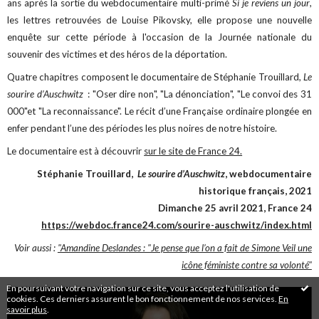
ans après la sortie du webdocumentaire multi-primé
Si je reviens un jour
,
les lettres retrouvées de Louise Pikovsky, elle propose une nouvelle
enquête sur cette période à l'occasion de la Journée nationale du
souvenir des victimes et des héros de la déportation.
Quatre chapitres composent le documentaire de Stéphanie Trouillard,
Le
sourire d’Auschwitz
: "Oser dire non", "La dénonciation", "Le convoi des 31
000"et "La reconnaissance". Le récit d’une Française ordinaire plongée en
enfer pendant l’une des périodes les plus noires de notre histoire.
Le documentaire est à découvrir
sur le site de France 24.
Stéphanie Trouillard,
Le sourire d’Auschwitz
, webdocumentaire
historique français, 2021
Dimanche 25 avril 2021, France 24
https://webdoc.france24.com/sourire-auschwitz/index.html
Voir aussi :
"Amandine Deslandes : "Je pense que l’on a fait de Simone Veil une
icône féministe contre sa volonté"
En poursuivant votre navigation sur ce site, vous acceptez l'utilisation de
cookies. Ces derniers assurent le bon fonctionnement de nos services.
En
savoir plus
.