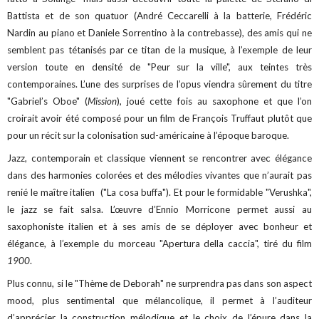
Battista et de son quatuor (André Ceccarelli à la batterie, Frédéric
Nardin au piano et Daniele Sorrentino à la contrebasse), des amis qui ne
semblent pas tétanisés par ce titan de la musique, à l’exemple de leur
version toute en densité de "Peur sur la ville", aux teintes très
contemporaines. L’une des surprises de l’opus viendra sûrement du titre
"Gabriel’s Oboe" (
Mission
), joué cette fois au saxophone et que l’on
croirait avoir été composé pour un film de François Truffaut plutôt que
pour un récit sur la colonisation sud-américaine à l’époque baroque.
Jazz, contemporain et classique viennent se rencontrer avec élégance
dans des harmonies colorées et des mélodies vivantes que n’aurait pas
renié le maître italien ("La cosa buffa").
Et pour le formidable "Verushka",
le jazz se fait salsa. L’œuvre d’Ennio Morricone permet aussi au
saxophoniste italien et à ses amis de se déployer avec bonheur et
élégance, à l’exemple du morceau "Apertura della caccia", tiré du film
1900
.
Plus connu, si le "Thème de Deborah" ne surprendra pas dans son aspect
mood, plus sentimental que mélancolique, il permet à l’auditeur
d’apprécier la construction mélodique et le choix de l’épure dans la