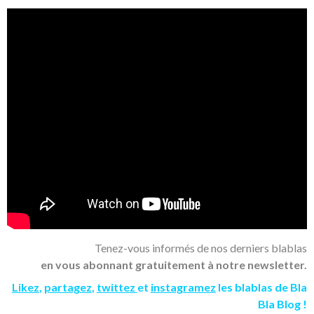
Tenez-vous informés de nos derniers blablas
en vous abonnant gratuitement à notre newsletter.
Likez
,
partagez
,
twittez
et
instagramez
les blablas de Bla
Bla Blog !