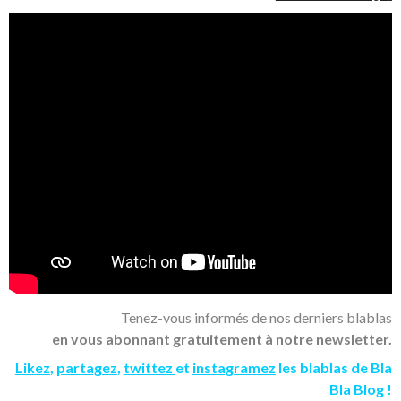
Tenez-vous informés de nos derniers blablas
en vous abonnant gratuitement à notre newsletter.
Likez
,
partagez
,
twittez
et
instagramez
les blablas de Bla
Bla Blog !