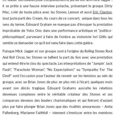
il se prête à une fausse interview potache, présentant le groupe Dirty
Mac, créé de toute pièce avec les Stones, Lennon et aussi
Eric Clapton
,
tout juste parti des Cream. Au cours de ce concert, unique dans tous les
sens du terme, Édouard Graham ne manque pas d’évoquer la prestation
improbable de Yoko Ono dans une performance artistique et "politico-
philosophique", parvenant à faire de l’ombre au violoniste Ivri Gitlis qui
semble se demander ce qu’il est venu faire dans cette galère.
Puisque Mick Jagger et son groupe sont à l’origine du
Rolling Stones Rock
And Roll Circus
, les Stones se taillent la part du lion avec une prestation
qui entend être le clou du spectacle. Les interprétations de "Jumpin’ Jack
Flash", "Parachute Woman", "No Expectations" ou "Sympathy For The
Devil" sont l’occasion pour l’auteur de revenir sur les tensions au sein du
groupe, avec un Brian Jones de plus en plus mis à l’écart, quelques mois
avant son décès tragique. Édouard Grahams ausculte les relations
devenues complexes entre le véritable créateur des Stones et ses
comparses devenus des leaders charismatiques et qui finiront d’autant
plus par faire plonger Brian Jones que des rivalités amoureuses – Anita
Pallenberg, Marianne Faithfull – viennent s’immiscer entre les membres