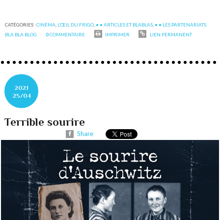
CATÉGORIES :
CINÉMA
,
L’‎ŒIL DU FRIGO
,
• • ARTICLES ET BLABLAS
,
• • LES PARTENARIATS
BLA BLA BLOG
0
COMMENTAIRE
IMPRIMER
LIEN PERMANENT
2021
25/04
Terrible sourire
Share