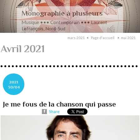
Romance en musique
Musique ••• Contemporain ••• Nathan
Henninger, Romanza pour cordes
mars 2021
Page d'accueil
mai 2021
Avril 2021
2021
30/04
Je me fous de la chanson qui passe
Share