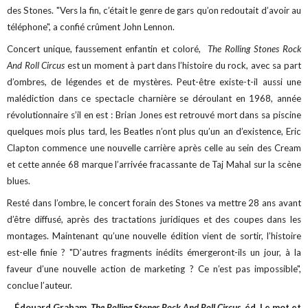
des Stones. "Vers la fin, c’était le genre de gars qu’on redoutait d’avoir au
téléphone", a confié crûment John Lennon.
Concert unique, faussement enfantin et coloré,
The Rolling Stones Rock
And Roll Circus
est un moment à part dans l’histoire du rock, avec sa part
d’ombres, de légendes et de mystères. Peut-être existe-t-il aussi une
malédiction dans ce spectacle charnière se déroulant en 1968, année
révolutionnaire s’il en est : Brian Jones est retrouvé mort dans sa piscine
quelques mois plus tard, les Beatles n’ont plus qu’un an d’existence, Eric
Clapton commence une nouvelle carrière après celle au sein des Cream
et cette année 68 marque l’arrivée fracassante de Taj Mahal sur la scène
blues.
Resté dans l’ombre, le concert forain des Stones va mettre 28 ans avant
d’être diffusé, après des tractations juridiques et des coupes dans les
montages. Maintenant qu’une nouvelle édition vient de sortir, l’histoire
est-elle finie ? "D’autres fragments inédits émergeront-ils un jour, à la
faveur d’une nouvelle action de marketing ? Ce n’est pas impossible",
conclue l’auteur.
Édouard Graham,
The Rolling Stones Rock And Roll Circus
, éd. Le mot et