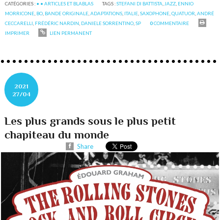
CATÉGORIES :
• • ARTICLES ET BLABLAS
TAGS :
STEFANI DI BATTISTA
,
JAZZ
,
ENNIO
MORRICONE
,
BO
,
BANDE ORIGINALE
,
ADAPTATIONS
,
ITALIE
,
SAXOPHONE
,
QUATUOR
,
ANDRÉ
CECCARELLI
,
FRÉDÉRIC NARDIN
,
DANIELE SORRENTINO
,
SP
0
COMMENTAIRE
IMPRIMER
LIEN PERMANENT
2021
27/04
Les plus grands sous le plus petit
chapiteau du monde
Share