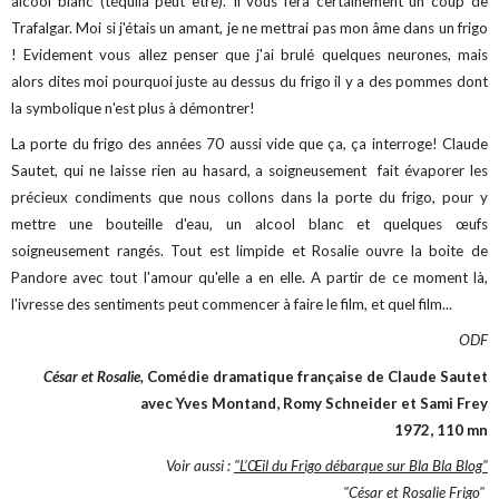
alcool blanc (téquila peut être). Il vous fera certainement un coup de
Trafalgar. Moi si j'étais un amant, je ne mettrai pas mon âme dans un frigo
! Evidement vous allez penser que j'ai brulé quelques neurones, mais
alors dites moi pourquoi juste au dessus du frigo il y a des pommes dont
la symbolique n'est plus à démontrer!
La porte du frigo des années 70 aussi vide que ça, ça interroge! Claude
Sautet, qui ne laisse rien au hasard, a soigneusement fait évaporer les
précieux condiments que nous collons dans la porte du frigo, pour y
mettre une bouteille d'eau, un alcool blanc et quelques œufs
soigneusement rangés. Tout est limpide et Rosalie ouvre la boite de
Pandore avec tout l'amour qu'elle a en elle. A partir de ce moment là,
l'ivresse des sentiments peut commencer à faire le film, et quel film...
ODF
César et Rosalie,
Comédie dramatique française de Claude Sautet
avec Yves Montand, Romy Schneider et Sami Frey
1972, 110 mn
Voir aussi :
"L’‎Œil du Frigo débarque sur Bla Bla Blog"
"César et Rosalie Frigo"