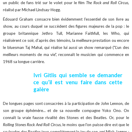
un public de fans trié sur le volet pour le film
The Rock and Roll Circus
,
réalisé par Michael Lindsay-Hogg.
Édouard Graham consacre bien évidemment l’essentiel de son livre au
show, au cours duquel se succèdent des figures majeures de la pop : le
groupe britannique Jethro Tull, Marianne Faithfull, les Who, qui
réalisèrent ce soir, d’après des témoins, la meilleure prestation ou encore
le bluesman Taj Mahal, qui réalise lui aussi un show remarqué ("L’un des
meilleurs moments de ma vie", reconnaît le musicien qui commence en
1968 sa longue carrière.
Ivri Gitlis qui semble se demander
ce qu’il est venu faire dans cette
galère
De longues pages sont consacrées à la participation de John Lennon, de
son groupe éphémère... et de sa nouvelle compagne Yoko Ono. On
connaît la vraie fausse rivalité des Stones et des Beatles. Or, pour le
Rolling Stones Rock And Roll Circus
, le moins que l’on puisse dire est que le
co-leader des Beatles joue complètement le jeu de son ami Mick Jagger :