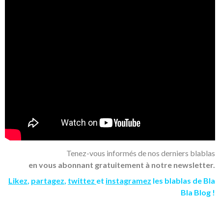
Tenez-vous informés de nos derniers blablas
en vous abonnant gratuitement à notre newsletter.
Likez
,
partagez
,
twittez
et
instagramez
les blablas de Bla
Bla Blog !