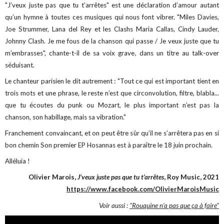
"J’veux juste pas que tu t’arrêtes" est une déclaration d’amour autant
qu’un hymne à toutes ces musiques qui nous font vibrer. "Miles Davies,
Joe Strummer, Lana del Rey et les Clashs Maria Callas, Cindy Lauder,
Johnny Clash. Je me fous de la chanson qui passe / Je veux juste que tu
m’embrasses", chante-t-il de sa voix grave, dans un titre au talk-over
séduisant.
Le chanteur parisien le dit autrement : "Tout ce qui est important tient en
trois mots et une phrase, le reste n’est que circonvolution, filtre, blabla...
que tu écoutes du punk ou Mozart, le plus important n’est pas la
chanson, son habillage, mais sa vibration."
Franchement convaincant, et on peut être sûr qu’il ne s’arrêtera pas en si
bon chemin Son premier EP Hosannas est à paraître le 18 juin prochain.
Alléluia !
Olivier Marois,
J’veux juste pas que tu t’arrêtes
, Roy Music, 2021
https://www.facebook.com/OlivierMaroisMusic
Voir aussi :
"Rouquine n’a pas que ça à faire"