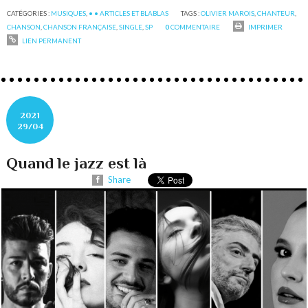
CATÉGORIES :
MUSIQUES
,
• • ARTICLES ET BLABLAS
TAGS :
OLIVIER MAROIS
,
CHANTEUR
,
CHANSON
,
CHANSON FRANÇAISE
,
SINGLE
,
SP
0
COMMENTAIRE
IMPRIMER
LIEN PERMANENT
2021
29/04
Quand le jazz est là
Share