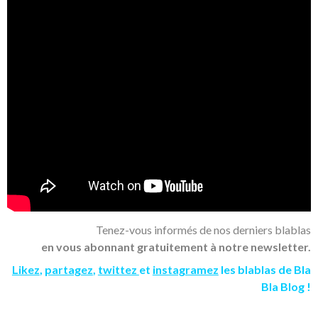
Tenez-vous informés de nos derniers blablas
en vous abonnant gratuitement à notre newsletter.
Likez
,
partagez
,
twittez
et
instagramez
les blablas de Bla
Bla Blog !