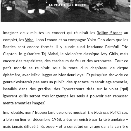
Imaginez deux minutes un concert qui réunirait les
Rolling Stones
au
complet, les
Who
, John Lennon et sa compagne Yoko Ono alors que les
Beatles sont encore formés. Il y aurait aussi Marianne Faithfull, Eric
Clapton, le guitariste Taj Mahal, le violoniste classique Ivry Gitlis, mais
encore des trapézistes, des cracheurs de feu et des acrobates . Tout ce
petit monde se réunirait sous la tente d’un chapiteau de cirque
éphémère, avec Mick Jagger en Monsieur Loyal. Et puisqu’un show de ce
genre n’existerait pas sans un public, des spectateurs serait également là,
installés dans des gradins, des "spectateurs tirés sur le volet [qui]
ignorent qu’ils seront très longtemps les seuls à pouvoir s’en repasser
mentalement les images."
Improbable, non ? Et pourtant, ce projet musical,
The Rock and Roll Circus
,
a bien eu lieu en décembre 1968, a été enregistré par la télé anglaise –
mais jamais diffusé à l’époque – et a constitué un virage dans la carrière