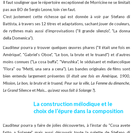
Il faut souligner que le répertoire exceptionnel de Morricine ne se limitait
pas aux BO de Sergio Leone, loin s’en faut.
C’est justement cette richesse qui est donnée à voir par Stefano di
Battista, à travers ses 12 titres et adaptations, sachant jouer de couleurs,
de rythmes mais aussi d’improvisations ("Il grande silenzio", "La donna
della Domenica").
L’auditeur pourra y trouver quelques œuvres phares ("Il était une fois en
Amérique", "Gabriel’s Oboe", "Le bon, la brute et le truand") et d’autres
moins connues ("La cosa buffa", "Verushka", le séduisant et mélancolique
"Flora" ou "Metti, una sera a cena"). Les bandes originales de films sont
bien entendu largement présentes (
Il était une fois en Amérique, 1900,
Mission, Le bon, la brute et le truand, Peur sur la ville, La Femme du dimanche,
Le Grand
Silence et
Mais... qu'avez vous fait à Solange ?
).
La construction mélodique et le
choix de l’épure dans la composition
L’auditeur pourra y faire de jolies découvertes, à l’instar du "Cosa avete
fatto a Solange" mais aussi découvrir toute la palette de Stefano di