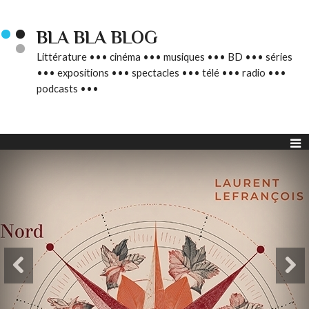
BLA BLA BLOG
Littérature ••• cinéma ••• musiques ••• BD ••• séries
••• expositions ••• spectacles ••• télé ••• radio •••
podcasts •••