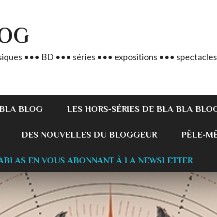
LOG
iques ••• BD ••• séries ••• expositions ••• spectacles
 BLA BLOG
LES HORS-SÉRIES DE BLA BLA BLO
DES NOUVELLES DU BLOGGEUR
PÊLE-MÊL
ABLAS EN VOUS ABONNANT À LA NEWSLETTER