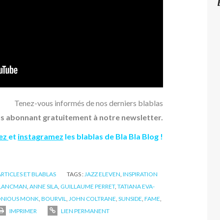
Tenez-vous informés de nos derniers blablas
s abonnant gratuitement à notre newsletter.
tez
et
instagramez
les blablas de Bla Bla Blog !
 ARTICLES ET BLABLAS
TAGS :
JAZZ ELEVEN
,
INSPIRATION
 LANCMAN
,
ANNE SILA
,
GUILLAUME PERRET
,
TATIANA EVA-
ONIOUS MONK
,
BOURVIL
,
JOHN COLTRANE
,
SUNSIDE
,
FAME
,
IMPRIMER
LIEN PERMANENT