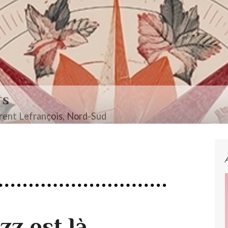
rs
ent Lefrançois, Nord-Sud
zz est là