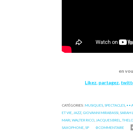
en vou
Likez
,
partagez
,
twit
CATÉGORIES :
MUSIQUES
,
SPECTACLES
,
• •
ET VIE
,
JAZZ
,
GIOVANNI MIRABASSI
,
SARAH
MARI
,
WALTER RICCI
,
JACQUES BREL
,
THEL
SAXOPHONE
,
SP
0
COMMENTAIRE