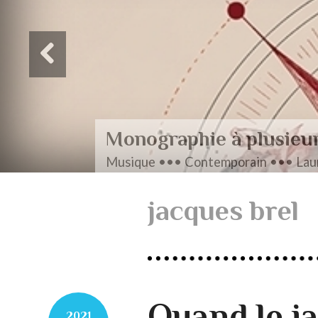
Monographie à plusieu
Musique ••• Contemporain ••• Laur
jacques brel
Quand le ja
2021