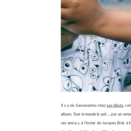
Il y a du Sanseverino chez
Les Idiots
, ce
album,
Tout le monde le sait…
, par un ent
ses ami.e.s, à l’instar de Jacques Brel, à f