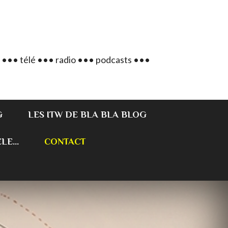
 ••• télé ••• radio ••• podcasts •••
G
LES ITW DE BLA BLA BLOG
E...
CONTACT