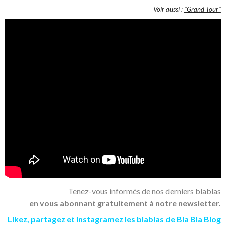
Voir aussi :
"Grand Tour"
Tenez-vous informés de nos derniers blablas
en vous abonnant gratuitement à notre newsletter.
Likez
,
partagez
et
instagramez
les blablas de Bla Bla Blog