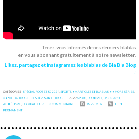
Tenez-vous informés de nos derniers blablas
en vous abonnant gratuitement à notre newsletter.
Likez
,
partagez
et
instagramez
les blablas de Bla Bla Blog
!
CATÉGORIES :
SPÉCIAL FOOT ET JO 2024
,
SPORTS
,
• • ARTICLES ET BLABLAS
,
• • HORS-SÉRIES
,
• • VIE DU BLOG ET BLA-BLA SUR LE BLOG
TAGS :
SPORT
,
FOOTBALL
,
PARIS 2024
,
ATHLÉTISME
,
FOOTBALLEUR
0
COMMENTAIRE
IMPRIMER
LIEN
PERMANENT