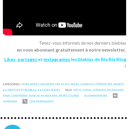
Tenez-vous informés de nos derniers blablas
en vous abonnant gratuitement à notre newsletter.
Likez
,
partagez
et
instagramez
les blablas de Bla Bla Blog
!
CATÉGORIES :
HORS-SÉRIE CONFRÉRIE DES 10 001 PAGES
,
LIVRES ET LITTÉRATURE
,
SPORTS
,
• • ARTICLES ET BLABLAS
,
• • HORS-SÉRIES
TAGS :
RÉCIT
,
JAPON
,
JAPONAIS
,
MURAKAMI
,
ESSAI
,
CONFRÉRIE
,
HARUKI MURAKAMI
,
SPORT
,
COURSE
0
COMMENTAIRE
IMPRIMER
LIEN PERMANENT