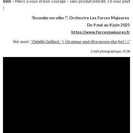
BBB –
Merci à vous et bon courage – sans produit interdit, s’il vous plaît
!
"Accordez vos vélos !"
, Orchestre Les Forces Majeures
Du 9 mai au 8 juin 2025
https://www.forcesmajeures.fr
Voir aussi :
"Ophélie Gaillard : "« Un amour peut-être encore plus fort ! »"
Crédit photographique : © DR