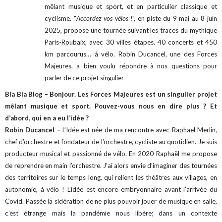
mêlant musique et sport, et en particulier classique et
cyclisme. "
Accordez vos vélos !
", en piste du 9 mai au 8 juin
2025, propose une tournée suivant les traces du mythique
Paris-Roubaix, avec 30 villes étapes, 40 concerts et 450
km parcourus… à vélo. Robin Ducancel, une des Forces
Majeures, a bien voulu répondre à nos questions pour
parler de ce projet singulier
Bla Bla Blog – Bonjour. Les Forces Majeures est un singulier projet
mêlant musique et sport. Pouvez-vous nous en dire plus ? Et
d’abord, qui en a eu l’idée ?
Robin Ducancel –
L’Idée est née de ma rencontre avec Raphael Merlin,
chef d’orchestre et fondateur de l’orchestre, cycliste au quotidien. Je suis
producteur musical et passionné de vélo. En 2020 Raphaël me propose
de reprendre en main l’orchestre. J’ai alors envie d’imaginer des tournées
des territoires sur le temps long, qui relient les théâtres aux villages, en
autonomie, à vélo !
L’idée est encore embryonnaire avant l’arrivée du
Covid. Passée la sidération de ne plus pouvoir jouer de musique en salle,
c’est étrange mais la pandémie nous libère; dans un contexte