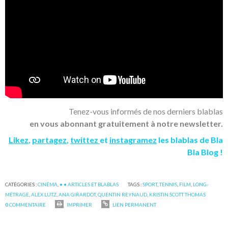
Tenez-vous informés de nos derniers blablas
en vous abonnant gratuitement à notre newsletter.
Likez
,
partagez
,
twittez
et
instagramez
les blablas de Bla
Bla Blog !
CATÉGORIES :
CINÉMA
,
• • ARTICLES ET BLABLAS
TAGS :
SPORT
,
TENNIS
,
FILM
,
LONG-
MÉTRAGE
,
ALEX LUTZ
,
ANA GIRARDOT
,
QUENTIN REYNAUD
,
KRISTIN SCOTT THOMAS
0
COMMENTAIRE
IMPRIMER
LIEN PERMANENT