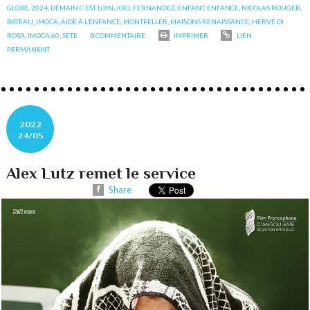
GLOBE
,
2024
,
DEMAIN C’EST LOIN
,
JOEL FERNANDEZ
,
ENFANT
,
ENFANCE
,
NICOLAS ROUGER
,
BATEAU
,
IMOCA
,
AIDE À L’ENFANCE
,
MONTPELLER
,
MAISONS RENAISSANCE
,
HERVÉ DI
ROSA
,
IMOCA 60
,
SÈTE
0
COMMENTAIRE
IMPRIMER
LIEN
PERMANENT
2022
24/05
Alex Lutz remet le service
Share