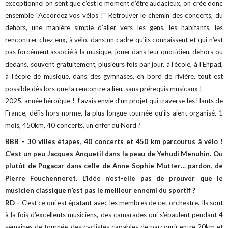
exceptionnel on sent que c’est le moment d’être audacieux, on crée donc
ensemble "Accordez vos vélos !"
Retrouver le chemin des concerts, du
dehors, une manière simple d’aller vers les gens, les habitants, les
rencontrer chez eux, à vélo, dans un cadre qu’ils connaissent et qui n’est
pas forcément associé à la musique, jouer dans leur quotidien, dehors ou
dedans, souvent gratuitement, plusieurs fois par jour, à l’école, à l’Ehpad,
à l’école de musique, dans des gymnases, en bord de rivière, tout est
possible dès lors que la rencontre a lieu, sans prérequis musicaux !
2025, année héroïque ! J’avais envie d’un projet qui traverse les Hauts de
France, défis hors norme, la plus longue tournée qu’ils aient organisé, 1
mois, 450km, 40 concerts, un enfer du Nord ?
BBB – 30 villes étapes, 40 concerts et 450 km parcourus à vélo !
C’est un peu Jacques Anquetil dans la peau de Yehudi Menuhin. Ou
plutôt de Pogacar dans celle de Anne-Sophie Mutter… pardon, de
Pierre Fouchenneret. L’idée n’est-elle pas de prouver que le
musicien classique n’est pas le meilleur ennemi du sportif ?
RD –
C’est ce qui est épatant avec les membres de cet orchestre. Ils sont
à la fois d’excellents musiciens, des camarades qui s’épaulent pendant 4
semaines de tournée, des cyclistes capables de parcourir entre 20km et