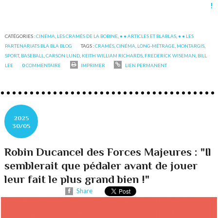
!
CATÉGORIES :
CINÉMA
,
LES CRAMÉS DE LA BOBINE
,
• • ARTICLES ET BLABLAS
,
• • LES
PARTENARIATS BLA BLA BLOG
TAGS :
CRAMÉS
,
CINÉMA
,
LONG-MÉTRAGE
,
MONTARGIS
,
SPORT
,
BASEBALL
,
CARSON LUND
,
KEITH WILLIAM RICHARDS
,
FREDERICK WISEMAN
,
BILL
LEE
0
COMMENTAIRE
IMPRIMER
LIEN PERMANENT
2025
30/05
Robin Ducancel des Forces Majeures : "Il
semblerait que pédaler avant de jouer
leur fait le plus grand bien !"
Share