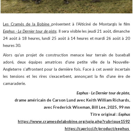
Les Cramés de la Bobine
présentent à l'Alticiné de Montargis le film
Eephus - Le Dernier tour de piste
. Il sera visible les jeudi 21 août, dimanche
24 août à 18 heures, lundi 25 août à 14 heures et mardi 26 août à 20
heures 30.
Alors qu’un projet de construction menace leur terrain de baseball
adoré, deux équipes amatrices d’une petite ville de la Nouvelle-
Angleterre s’affrontent pour la dernière fois. Face à cet avenir incertain
les tensions et les rires s’exacerbent, annonçant la fin d’une ère de
camaraderie.
Eephus - Le Dernier tour de piste,
drame américain de Carson Lund avec Keith William Richards,
avec Frederick Wiseman, Bill Lee, 2025, 99 mn
Titre original :
Eephus
https://www.cramesdelabobine.org/spip.php?rubrique1592
https://capricci.fr/product/eephus