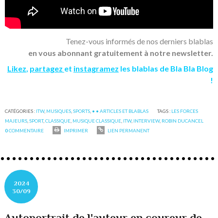
Tenez-vous informés de nos derniers blablas
en vous abonnant gratuitement à notre newsletter.
Likez
,
partagez
et
instagramez
les blablas de Bla Bla Blog
!
CATÉGORIES :
ITW
,
MUSIQUES
,
SPORTS
,
• • ARTICLES ET BLABLAS
TAGS :
LES FORCES
MAJEURS
,
SPORT
,
CLASSIQUE
,
MUSIQUE CLASSIQUE
,
ITW
,
INTERVIEW
,
ROBIN DUCANCEL
0
COMMENTAIRE
IMPRIMER
LIEN PERMANENT
2024
30/09
Autoportrait de l'auteur en coureur de