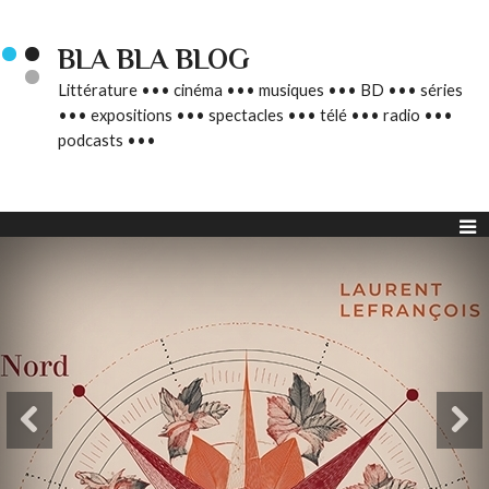
BLA BLA BLOG
Littérature ••• cinéma ••• musiques ••• BD ••• séries
••• expositions ••• spectacles ••• télé ••• radio •••
podcasts •••