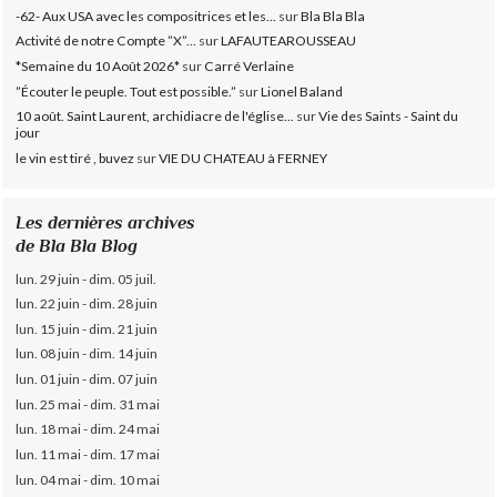
-62- Aux USA avec les compositrices et les...
sur
Bla Bla Bla
Activité de notre Compte ”X”...
sur
LAFAUTEAROUSSEAU
*Semaine du 10 Août 2026*
sur
Carré Verlaine
”Écouter le peuple. Tout est possible.”
sur
Lionel Baland
10 août. Saint Laurent, archidiacre de l'église...
sur
Vie des Saints - Saint du
jour
le vin est tiré , buvez
sur
VIE DU CHATEAU à FERNEY
Les dernières archives
de Bla Bla Blog
lun. 29 juin - dim. 05 juil.
lun. 22 juin - dim. 28 juin
lun. 15 juin - dim. 21 juin
lun. 08 juin - dim. 14 juin
lun. 01 juin - dim. 07 juin
lun. 25 mai - dim. 31 mai
lun. 18 mai - dim. 24 mai
lun. 11 mai - dim. 17 mai
lun. 04 mai - dim. 10 mai