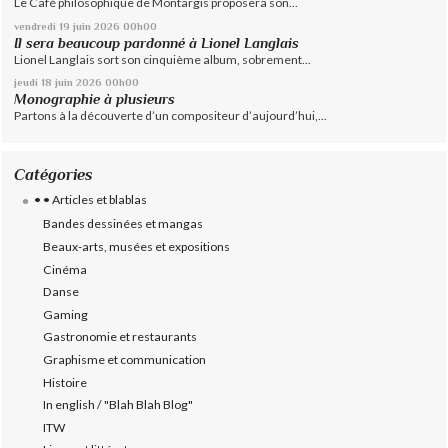
Le Café philosophique de Montargis proposera son...
vendredi 19
juin 2026
00h00
Il sera beaucoup pardonné à Lionel Langlais
Lionel Langlais sort son cinquième album, sobrement...
jeudi 18
juin 2026
00h00
Monographie à plusieurs
Partons à la découverte d’un compositeur d’aujourd’hui,...
Catégories
• • Articles et blablas
Bandes dessinées et mangas
Beaux-arts, musées et expositions
Cinéma
Danse
Gaming
Gastronomie et restaurants
Graphisme et communication
Histoire
In english / "Blah Blah Blog"
ITW