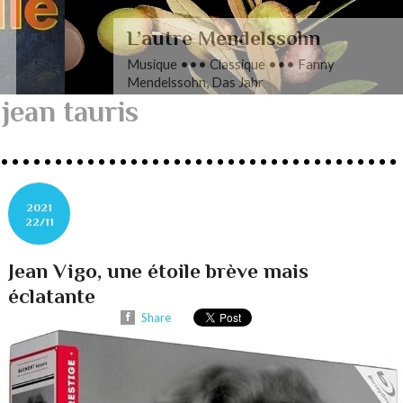
L’autre Mendelssohn
Musique ••• Classique ••• Fanny
Mendelssohn, Das Jahr
jean tauris
2021
22/11
Jean Vigo, une étoile brève mais
éclatante
Share