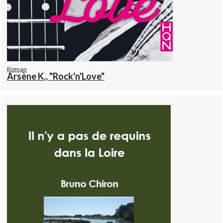
Roman
Arsène K., "Rock'n'Love"