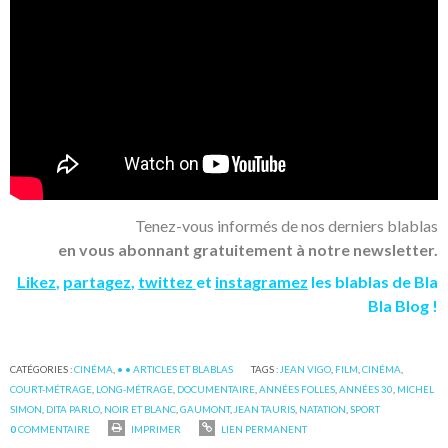
Tenez-vous informés de nos derniers blablas
en vous abonnant gratuitement à notre newsletter.
Likez
,
partagez
,
twittez
et
instagramez
les blablas de Bla
Bla Blog !
CATÉGORIES :
CINÉMA
,
• • ARTICLES ET BLABLAS
TAGS :
JEAN VIGO
,
FILM
,
CINÉMA
,
COURT-MÉTRAGE
,
LONG-MÉTRAGE
,
DOCUMENTAIRE
,
ANNÉES FOLLES
,
ANNÉES 30
,
MICHEL
SIMON
,
DITA PARLO
,
NOIR ET BLANC
,
GAUMONT
,
JEAN TAURIS
,
NATATION
,
SPORT
0
COMMENTAIRE
IMPRIMER
LIEN PERMANENT