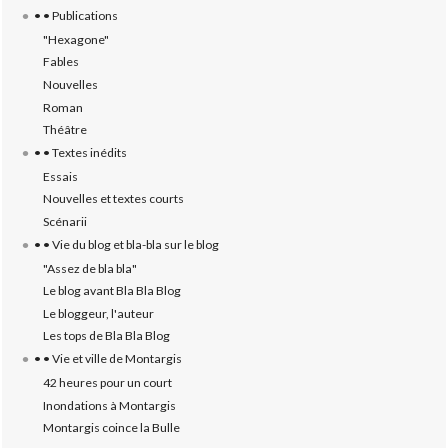
• • Publications
"Hexagone"
Fables
Nouvelles
Roman
Théâtre
• • Textes inédits
Essais
Nouvelles et textes courts
Scénarii
• • Vie du blog et bla-bla sur le blog
"Assez de bla bla"
Le blog avant Bla Bla Blog
Le bloggeur, l'auteur
Les tops de Bla Bla Blog
• • Vie et ville de Montargis
42 heures pour un court
Inondations à Montargis
Montargis coince la Bulle