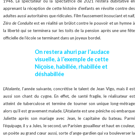
1946. Le spectateur ou la spectatrice de 2021 restera dubitative en
apprenant la réception de cette histoire d’enfants en révolte contre des
adultes aussi autoritaires que ridicules. Film faussement insouciant et naïf,
Zéro de Conduite
est en réalité un brûlot contre le pouvoir et un hymne à
la liberté qui se terminera sur les toits de la pension après une une fête
officielle de l’école se terminant dans un joyeux bordel.
On restera ahuri par l’audace
visuelle, à l’exemple de cette
Niçoise, habillée, rhabillée et
déshabillée
L’Atalante
, l’année suivante, concrétise le talent de Jean Vigo, mais il est
aussi son chant du cygne. En effet, de santé fragile, le réalisateur est
atteint de tuberculose et termine de tourner son unique long-métrage
alors qu’il est gravement malade. L’Atalante est une péniche où embarque
Juliette après son mariage avec Jean, le capitaine du bateau. Parmi
l’équipage, il y a Jules, le second, un Parisien gouailleur et haut en couleur,
un poète au grand cœur aussi, sorte d’ange-gardien qui va bouleverser la