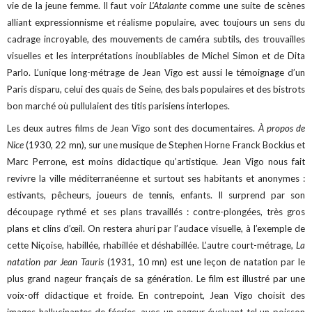
vie de la jeune femme. Il faut voir
L'Atalante
comme une suite de scènes
alliant expressionnisme et réalisme populaire, avec toujours un sens du
cadrage incroyable, des mouvements de caméra subtils, des trouvailles
visuelles et les interprétations inoubliables de Michel Simon et de Dita
Parlo. L’unique long-métrage de Jean Vigo est aussi le témoignage d’un
Paris disparu, celui des quais de Seine, des bals populaires et des bistrots
bon marché où pullulaient des titis parisiens interlopes.
Les deux autres films de Jean Vigo sont des documentaires.
À propos de
Nice
(1930, 22 mn), sur une musique de Stephen Horne Franck Bockius et
Marc Perrone, est moins didactique qu’artistique. Jean Vigo nous fait
revivre la ville méditerranéenne et surtout ses habitants et anonymes :
estivants, pêcheurs, joueurs de tennis, enfants. Il surprend par son
découpage rythmé et ses plans travaillés : contre-plongées, très gros
plans et clins d’œil. On restera ahuri par l’audace visuelle, à l’exemple de
cette Niçoise, habillée, rhabillée et déshabillée. L’autre court-métrage,
La
natation par Jean Tauris
(1931, 10 mn) est une leçon de natation par le
plus grand nageur français de sa génération. Le film est illustré par une
voix-off didactique et froide. En contrepoint, Jean Vigo choisit des