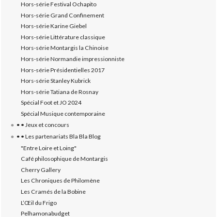
Hors-série Festival Ochapito
Hors-série Grand Confinement
Hors-série Karine Giebel
Hors-série Littérature classique
Hors-série Montargis la Chinoise
Hors-série Normandie impressionniste
Hors-série Présidentielles 2017
Hors-série Stanley Kubrick
Hors-série Tatiana de Rosnay
Spécial Foot et JO 2024
Spécial Musique contemporaine
• • Jeux et concours
• • Les partenariats Bla Bla Blog
"Entre Loire et Loing"
Café philosophique de Montargis
Cherry Gallery
Les Chroniques de Philomène
Les Cramés de la Bobine
L’‎Œil du Frigo
Pelhamonabudget