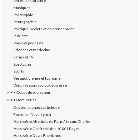
Livres et littérature
Musiques
Philosophie
Photographie
Politique, société et environnement
Publicité
Radio et podcasts
Sciences et médecine
Séries et TV
Spectacles
Sports
Vie quotidienne et tourisme
Web, réseaux sociaux et presse
• • Coups de projecteur
• • Hors-séries
Dossier patinage artistique
Focus sur David Lynch
Hors-série Attentats de Paris / Je suis Charlie
Hors-série Confrérie des 10 001 Pages
Hors-série David Foenkinos