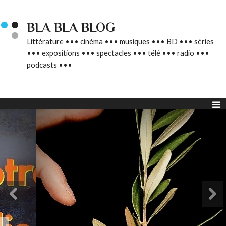
BLA BLA BLOG
Littérature ••• cinéma ••• musiques ••• BD ••• séries
••• expositions ••• spectacles ••• télé ••• radio •••
podcasts •••