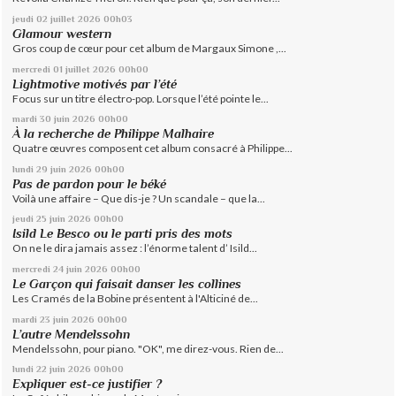
jeudi 02
juillet 2026
00h03
Glamour western
Gros coup de cœur pour cet album de Margaux Simone ,...
mercredi 01
juillet 2026
00h00
Lightmotive motivés par l’été
Focus sur un titre électro-pop. Lorsque l’été pointe le...
mardi 30
juin 2026
00h00
À la recherche de Philippe Malhaire
Quatre œuvres composent cet album consacré à Philippe...
lundi 29
juin 2026
00h00
Pas de pardon pour le béké
Voilà une affaire – Que dis-je ? Un scandale – que la...
jeudi 25
juin 2026
00h00
Isild Le Besco ou le parti pris des mots
On ne le dira jamais assez : l’énorme talent d’ Isild...
mercredi 24
juin 2026
00h00
Le Garçon qui faisait danser les collines
Les Cramés de la Bobine présentent à l'Alticiné de...
mardi 23
juin 2026
00h00
L’autre Mendelssohn
Mendelssohn, pour piano. "OK", me direz-vous. Rien de...
lundi 22
juin 2026
00h00
Expliquer est-ce justifier ?