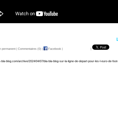
en permanent
|
Commentaires (0)
|
Facebook
|
|
a-bla-blog.com/archive/2024/04/07/bla-bla-blog-sur-la-ligne-de-depart-pour-les-l-euro-de-foo