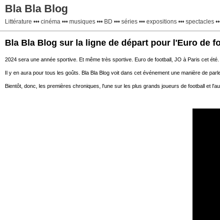
Bla Bla Blog
Littérature ••• cinéma ••• musiques ••• BD ••• séries ••• expositions ••• spectacles •••
Bla Bla Blog sur la ligne de départ pour l'Euro de fo
2024 sera une année sportive. Et même très sportive. Euro de football, JO à Paris cet été.
Il y en aura pour tous les goûts. Bla Bla Blog voit dans cet événement une manière de parle
Bientôt, donc, les premières chroniques, l'une sur les plus grands joueurs de football et l'