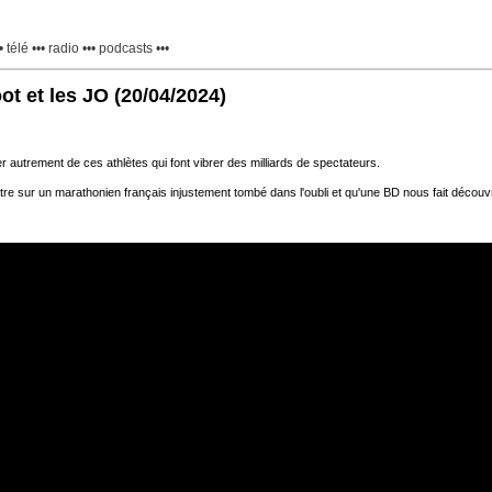
 télé ••• radio ••• podcasts •••
ot et les JO
(20/04/2024)
r autrement de ces athlètes qui font vibrer des milliards de spectateurs.
autre sur un marathonien français injustement tombé dans l'oubli et qu'une BD nous fait découvr