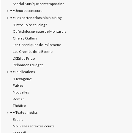
Spécial Musique contemporaine
• • Jeux et concours
• • Les partenariats Bla Bla Blog
"Entre Loire et Loing"
Café philosophique de Montargis
Cherry Gallery
Les Chroniques de Philomène
Les Cramés de la Bobine
L’‎Œil du Frigo
Pelhamonabudget
• • Publications
"Hexagone"
Fables
Nouvelles
Roman
Théâtre
• • Textes inédits
Essais
Nouvelles et textes courts
Scénarii