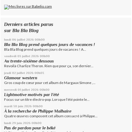
Derniers articles parus
sur Bla Bla Blog
lundi 06
juillet 2026
00h00
Bla Bla Blog prend quelques jours de vacances !
Bla Bla Blog prend quelques jours de vacances ! A...
vendredi 03
juillet 2026
00h00
Au trente-sixième dessous
Revoilà Charlize Theron. Rien que pour ça, son dernier...
jeudi 02
juillet 2026
00h03
Glamour western
Gros coup de cœur pour cet album de Margaux Simone ,...
mercredi 01
juillet 2026
00h00
Lightmotive motivés par l’été
Focus sur un titre électro-pop. Lorsque l’été pointe le...
mardi 30
juin 2026
00h00
À la recherche de Philippe Malhaire
Quatre œuvres composent cet album consacré à Philippe...
lundi 29
juin 2026
00h00
Pas de pardon pour le béké