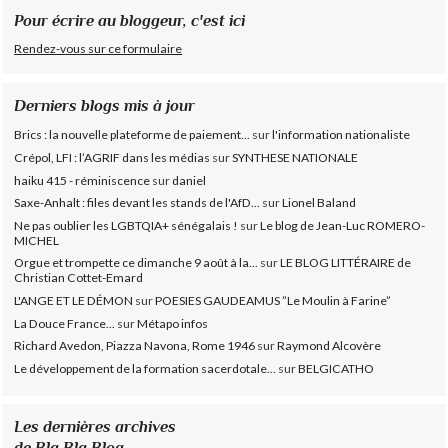
Pour écrire au bloggeur, c'est ici
Rendez-vous sur ce formulaire
Derniers blogs mis à jour
Brics : la nouvelle plateforme de paiement...
sur
l'information nationaliste
Crépol, LFI : l’AGRIF dans les médias
sur
SYNTHESE NATIONALE
haiku 415 - réminiscence
sur
daniel
Saxe-Anhalt : files devant les stands de l'AfD...
sur
Lionel Baland
Ne pas oublier les LGBTQIA+ sénégalais !
sur
Le blog de Jean-Luc ROMERO-
MICHEL
Orgue et trompette ce dimanche 9 août à la...
sur
LE BLOG LITTÉRAIRE de
Christian Cottet-Emard
L'ANGE ET LE DÉMON
sur
POESIES GAUDEAMUS ”Le Moulin à Farine”
La Douce France...
sur
Métapo infos
Richard Avedon, Piazza Navona, Rome 1946
sur
Raymond Alcovère
Le développement de la formation sacerdotale...
sur
BELGICATHO
Les dernières archives
de Bla Bla Blog