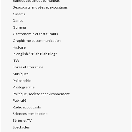
Bandes dessinées et mangas
Beaux-arts, musées et expositions
Cinéma
Danse
Gaming
Gastronomie et restaurants
Graphisme et communication
Histoire
In english / "Blah Blah Blog"
ITW
Livres et littérature
Musiques
Philosophie
Photographie
Politique, société et environnement
Publicité
Radio et podcasts
Sciences et médecine
Séries et TV
Spectacles