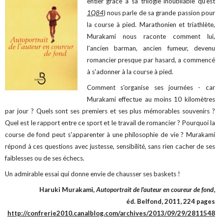
entier grâce à sa trilogie inoubliable qu’est
1Q84
) nous parle de sa grande passion pour
la course à pied. Marathonien et triathlète,
Murakami nous raconte comment lui,
l'ancien barman, ancien fumeur, devenu
romancier presque par hasard, a commencé
à s'adonner à la course à pied.
Comment s'organise ses journées - car
Murakami effectue au moins 10 kilomètres
par jour ? Quels sont ses premiers et ses plus mémorables souvenirs ?
Quel est le rapport entre ce sport et le travail de romancier ? Pourquoi la
course de fond peut s'apparenter à une philosophie de vie ? Murakami
répond à ces questions avec justesse, sensibilité, sans rien cacher de ses
faiblesses ou de ses échecs.
Un admirable essai qui donne envie de chausser ses baskets !
Haruki Murakami
, Autoportrait de l'auteur en coureur de fond
,
éd. Belfond, 2011, 224 pages
http://confrerie2010.canalblog.com/archives/2013/09/29/2811548