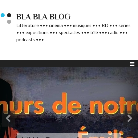
BLA BLA BLOG
Littérature ••• cinéma ••• musiques ••• BD ••• séries
••• expositions ••• spectacles ••• télé ••• radio •••
podcasts •••