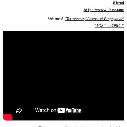
8.html
https://www.lisez.com
Voir aussi :
"Terrorismes, Violence et Propagande"
"1Q84 ou 1984 ?"