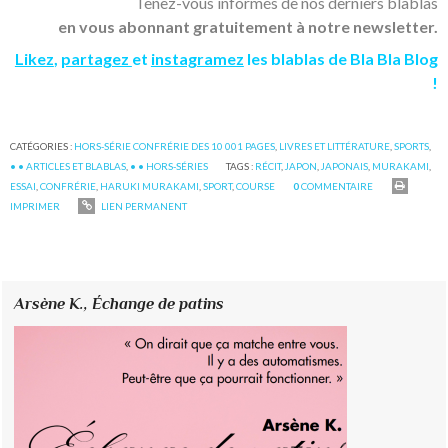
Tenez-vous informés de nos derniers blablas
en vous abonnant gratuitement à notre newsletter.
Likez
,
partagez
et
instagramez
les blablas de Bla Bla Blog
!
CATÉGORIES :
HORS-SÉRIE CONFRÉRIE DES 10 001 PAGES
,
LIVRES ET LITTÉRATURE
,
SPORTS
,
• • ARTICLES ET BLABLAS
,
• • HORS-SÉRIES
TAGS :
RÉCIT
,
JAPON
,
JAPONAIS
,
MURAKAMI
,
ESSAI
,
CONFRÉRIE
,
HARUKI MURAKAMI
,
SPORT
,
COURSE
0
COMMENTAIRE
IMPRIMER
LIEN PERMANENT
Arsène K.,
Échange de patins