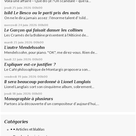
Voilà une affaire – Que dis-je ? Un scandale – que la...
jeudi 25
juin 2026
00h00
Isild Le Besco ou le parti pris des mots
On ne le dira jamais assez : l’énorme talent d’ Isild...
mercredi 24
juin 2026
00h00
Le Garçon qui faisait danser les collines
Les Cramés de la Bobine présentent à l'Alticiné de...
mardi 23
juin 2026
00h00
L’autre Mendelssohn
Mendelssohn, pour piano. "OK", me direz-vous. Rien de...
lundi 22
juin 2026
00h00
Expliquer est-ce justifier ?
Le Café philosophique de Montargis proposera son...
vendredi 19
juin 2026
00h00
Il sera beaucoup pardonné à Lionel Langlais
Lionel Langlais sort son cinquième album, sobrement...
jeudi 18
juin 2026
00h00
Monographie à plusieurs
Partons à la découverte d’un compositeur d’aujourd’hui,...
Catégories
• • Articles et blablas