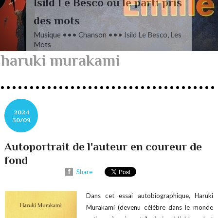
L’autre Mendelssohn
Musique ••• Classique ••• Fanny
Mendelssohn, Das Jahr
haruki murakami
2024
30/09
Autoportrait de l'auteur en coureur de
fond
Share
Dans cet essai autobiographique, Haruki
Murakami (devenu célèbre dans le monde