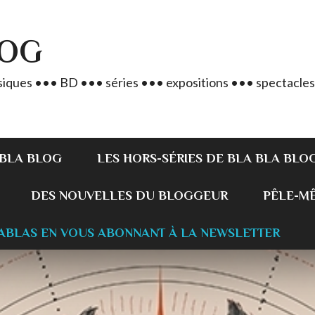
LOG
iques ••• BD ••• séries ••• expositions ••• spectacles
 BLA BLOG
LES HORS-SÉRIES DE BLA BLA BLO
DES NOUVELLES DU BLOGGEUR
PÊLE-MÊL
ABLAS EN VOUS ABONNANT À LA NEWSLETTER