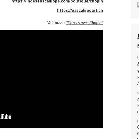
https://indesenscalliope.com/boutique/chopin
https://pascalgodart.ch
Voir aussi :
"Danses avec Chopin"
A
d