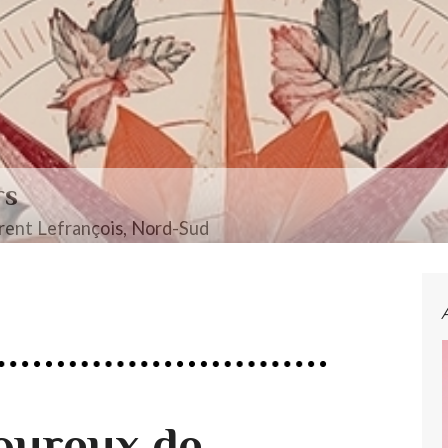
rs
ent Lefrançois, Nord-Sud
oureux de