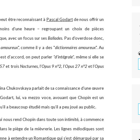
 peut être reconnaissant à
Pascal Godart
de nous offrir un
 moins d’une heure – regroupant un choix de pièces
ue, avec un focus sur ses
Ballades.
Pas d’overdose donc,
e amoureux
", comme il y a des "
dictionnaires amoureux
". Au
est d’accord, on peut parler
"d’intégrale",
même si elle se
 57
et trois
Nocturnes,
l’
Opus 9 n°2
, l’
Opus 27 n°2
et l’
Opus
ina Chukovskaya parlait de sa connaissance d’une œuvre
l Godart, lui, va mezzo voce, avouant que Chopin est un
’il a beaucoup étudié mais qu’il a peu joué au public.
qui nous rend Chopin dans toute son intimité, à commence
ns le piège de la mièvrerie. Les lignes mélodiques sont
 donne à entendre un Romantique qui s’est démarqué par sa