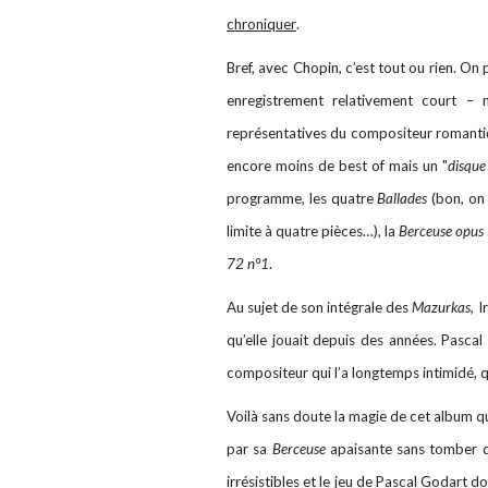
chroniquer
.
Bref, avec Chopin, c’est tout ou rien. On
enregistrement relativement court –
représentatives du compositeur romantiq
encore moins de best of mais un "
disqu
programme, les quatre
Ballades
(bon, on 
limite à quatre pièces…), la
Berceuse opus
72 n°1
.
Au sujet de son intégrale des
Mazurkas,
Ir
qu’elle jouait depuis des années. Pasca
compositeur qui l’a longtemps intimidé, qu
Voilà sans doute la magie de cet album 
par sa
Berceuse
apaisante sans tomber da
irrésistibles et le jeu de Pascal Godart