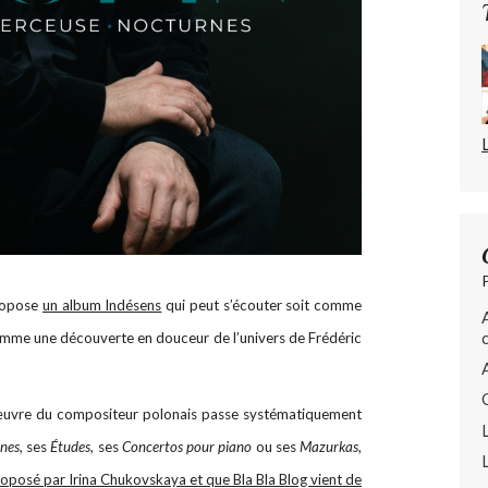
propose
un album Indésens
qui peut s’écouter soit comme
omme une découverte en douceur de l’univers de Frédéric
l’œuvre du compositeur polonais passe systématiquement
nes
, ses
Études
, ses
Concertos
pour piano
ou ses
Mazurkas
,
oposé par Irina Chukovskaya et que Bla Bla Blog vient de