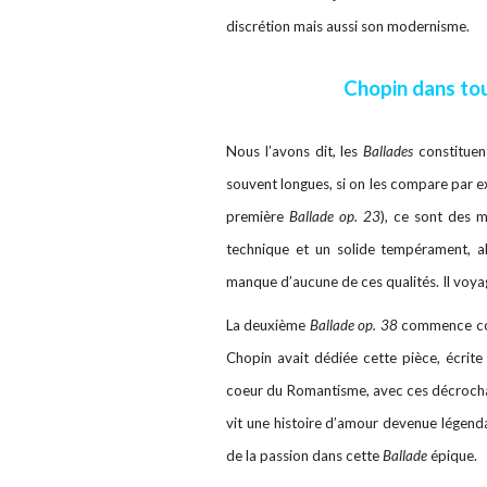
discrétion mais aussi son modernisme.
Chopin dans tou
Nous l’avons dit, les
Ballades
constituen
souvent longues, si on les compare par 
première
Ballade op. 23
), ce sont des 
technique et un solide tempérament, all
manque d’aucune de ces qualités. Il voyag
La deuxième
Ballade op. 38
commence com
Chopin avait dédiée cette pièce, écrit
coeur du Romantisme, avec ces décrochag
vit une histoire d’amour devenue légenda
de la passion dans cette
Ballade
épique.