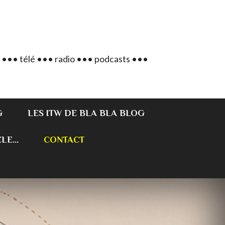
 ••• télé ••• radio ••• podcasts •••
G
LES ITW DE BLA BLA BLOG
E...
CONTACT