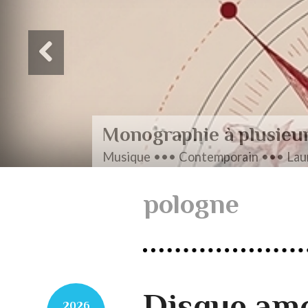
Monographie à plusieu
Musique ••• Contemporain ••• Laur
pologne
Disque am
2026