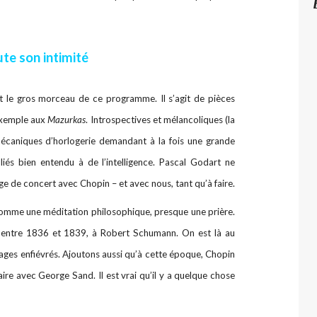
te son intimité
t le gros morceau de ce programme. Il s’agit de pièces
exemple aux
Mazurkas
. Introspectives et mélancoliques (la
mécaniques d’horlogerie demandant à la fois une grande
iés bien entendu à de l’intelligence. Pascal Godart ne
e de concert avec Chopin – et avec nous, tant qu’à faire.
me une méditation philosophique, presque une prière.
e entre 1836 et 1839, à Robert Schumann. On est là au
es enfiévrés. Ajoutons aussi qu’à cette époque, Chopin
ire avec George Sand. Il est vrai qu’il y a quelque chose