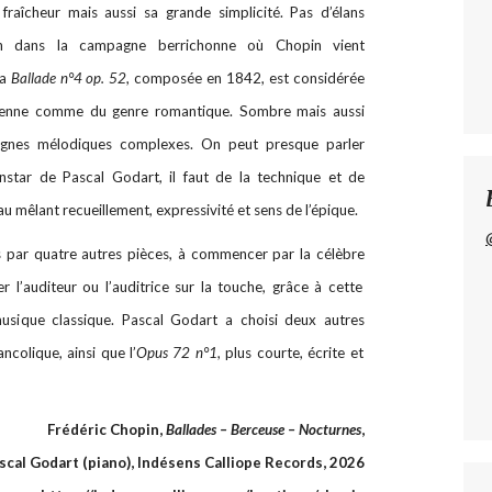
fraîcheur mais aussi sa grande simplicité. Pas d’élans
on dans la campagne berrichonne où Chopin vient
a
Ballade n°4 op. 52
, composée en 1842, est considérée
enne comme du genre romantique. Sombre mais aussi
s lignes mélodiques complexes. On peut presque parler
instar de Pascal Godart, il faut de la technique et de
au mêlant recueillement, expressivité et sens de l’épique.
par quatre autres pièces, à commencer par la célèbre
r l’auditeur ou l’auditrice sur la touche, grâce à cette
usique classique. Pascal Godart a choisi deux autres
ancolique, ainsi que l’
Opus 72 n°1
, plus courte, écrite et
Frédéric Chopin,
Ballades – Berceuse – Nocturnes
,
scal Godart (piano), Indésens Calliope Records, 2026