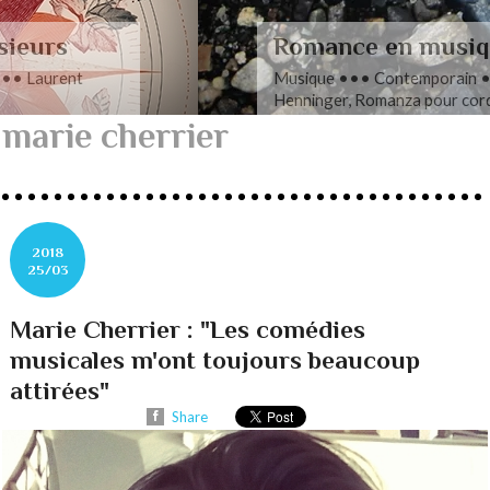
Romance en musique
Musique ••• Contemporain ••• Nathan
Henninger, Romanza pour cordes
marie cherrier
2018
25/03
Marie Cherrier : "Les comédies
musicales m'ont toujours beaucoup
attirées"
Share