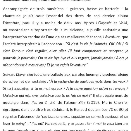
Accompagnée de trois musiciens – guitares, basse et batterie – la
chanteuse jouait pour l’essentiel des titres de son dernier album
L’Aventure,
paru il y a moins de deux ans. Après
L’Odyssée
et
Voilà,
un
ensorcelant autoportrait de la musicienne, le public assistait à une
interprétation tendue de l’une de ses meilleures chansons,
L’Aventure,
que
l’artiste interprétait à l’accordéon : "
Si c'est la vie je l'admets, OK OK / Si
c'est l'amour c'est régulier, allez allez /Il faut comprendre et accepter, je
pourrais je pourrais / On se dit bye bye et aux regrets, jamais jamais / Alors je
m'abandonne à mes rêves / Et je me refais l'aventure.
"
Suivait
L’hiver s’en fout
, une ballade aux paroles finement ciselées, pleine
de spleen et de nostalgie : "
À la recherche de quelques mots dans tes yeux /
Si tu t'inquiètes, si tu es malheureux / A la naïve question qu'on se renvoie /
Qu'est-ce qui m'arrive, qu'est-ce que tu as fais de moi ?
" Il était également de
nostalgie dans
T’es où ?
, tiré de l’album
Billy
(2013). Marie Cherrier
égratigne, dans ce titre très séduisant, le Renaud des années 70 et 80 et
regrette l’absence de "
ces bonhommes... capables de se mettre debout et de
lever le poing
" : "
T'es où? Parce-que là, y se passe rien / moi je veux bien me
tatouer l'avant-bras / mais y'a rien, pas une gueule / pas de discours, pas de