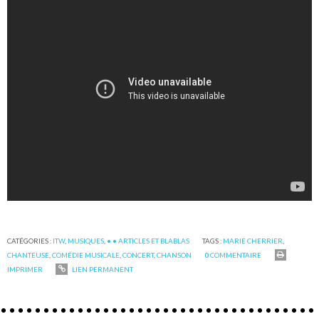
CATÉGORIES :
ITW
,
MUSIQUES
,
• • ARTICLES ET BLABLAS
TAGS :
MARIE CHERRIER
,
CHANTEUSE
,
COMÉDIE MUSICALE
,
CONCERT
,
CHANSON
0
COMMENTAIRE
IMPRIMER
LIEN PERMANENT