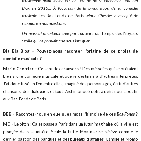
musicienne avait même été en tête de notre classement Bla Bla
Blog en 2015
... À l'occasion de la préparation de sa comédie
musicale
Les Bas-Fonds de Paris
, Marie Cherrier a accepté de
répondre à nos questions.
Un musical ambitieux créé par l'auteure du
Temps des Noyaux
:
voilà qui ne pouvait que nous intriguer...
Bla Bla Blog – Pouvez-nous raconter l'origine de ce projet de
comédie musicale ?
Marie Cherrier –
Ce sont des chansons ! Des mélodies qui se prêtaient
bien à une comédie musicale et que je destinais à d'autres interprètes.
J'ai donc tissé un lien entre elles, imaginé des personnages, écrit d'autres
chansons, des dialogues, et tout s'est imbriqué petit à petit pour aboutir
aux Bas-Fonds de Paris.
BBB – Racontez-nous en quelques mots l'histoire de ces
Bas-Fonds
?
MC –
Le pitch : Ça se passe à Paris dans un futur imaginaire où la ville est
plongée dans la misère. Seule la butte Montmartre s'élève comme le
dernier bastion des banques et des bureaux d'affaires. Camille et Momo