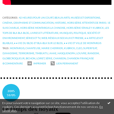
CATÉGORIES :
42 HEURES POUR UN COURT
,
BEAUX-ARTS, MUSÉES ET EXPOSITIONS
,
CINÉMA
,
GRAPHISME ET COMMUNICATION
,
HISTOIRE
,
HORS-SÉRIE ATTENTATS DE PARIS / JE
SUIS CHARLIE
,
HORS-SÉRIE MONTARGIS LA CHINOISE
,
HORS-SÉRIE STANLEY KUBRICK
,
LES
TOPS DE BLA BLA BLOG
,
LIVRES ET LITTÉRATURE
,
MUSIQUES
,
POLITIQUE, SOCIÉTÉ ET
ENVIRONNEMENT
,
SÉRIES ET TV
,
WEB, RÉSEAUX SOCIAUX ET PRESSE
,
• • ARTICLES ET
BLABLAS
,
• • VIE DU BLOG ET BLA-BLA SUR LE BLOG
,
• • VIE ET VILLE DE MONTARGIS
TAGS :
MONTARGIS
,
CHANTEUSE
,
MARIE CHERRIER
,
KUBRICK
,
CLEO
,
SUPERFEAT
,
DJIHADISME
,
TERRORISME
,
TIMBUKTU
,
AHAE
,
HASQUENOPH
,
LOUVRE
,
RANDOM
,
GLOBECROQUEUR
,
BICHON
,
LOIRET
,
SÉRIE
,
CHANSON
,
CHANSON FRANÇAISE
0
COMMENTAIRE
IMPRIMER
LIEN PERMANENT
2015
31/05
En poursuivant votre navigation sur ce site, vous acceptez l'utilisation de
cookies. Ces derniers assurent le bon fonctionnement de nos services.
En
Le temps des noyaux
savoir plus
.