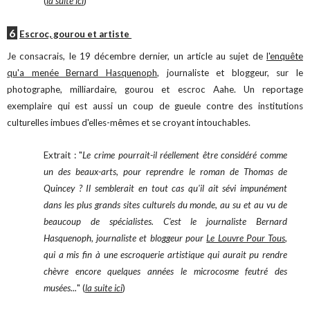
(
la suite ici
)
6
Escroc, gourou et artiste
Je consacrais, le 19 décembre dernier, un article au sujet de
l'enquête
qu'a menée Bernard Hasquenoph
, journaliste et bloggeur, sur le
photographe, milliardaire, gourou et escroc Aahe. Un reportage
exemplaire qui est aussi un coup de gueule contre des institutions
culturelles imbues d'elles-mêmes et se croyant intouchables.
Extrait : "
Le crime pourrait-il réellement être considéré comme
un des beaux-arts, pour reprendre le roman de Thomas de
Quincey ? Il semblerait en tout cas qu'il ait sévi impunément
dans les plus grands sites culturels du monde, au su et au vu de
beaucoup de spécialistes. C'est le journaliste Bernard
Hasquenoph, journaliste et bloggeur pour
Le Louvre Pour Tous
,
qui a mis fin à une escroquerie artistique qui aurait pu rendre
chèvre encore quelques années le microcosme feutré des
musées...
" (
la suite ici
)