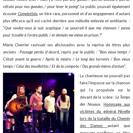
refrain pour nos gueules, / pour lever le poing
". Le public pouvait également
écouter
Complotiste
,
un titre rare, personnel et d’un engagement d’autant
plus efficace qu’il est caché derrière une mélodie enlevée et entêtante :
"
Que voulez-vous je suis sceptique / se pourrait-il que ma chanson / passe
pour trouble à l'ordre public / et demain me mène en prison ?
"
Marie Cherrier ravissait ses aficionados avec la reprise de titres plus
anciens :
Paysage perdu
d’abord, repris par le public : "
Bon vieux temps /
C'était avant la guerre / Après la misère / Le long des torrents / Bon vieux
temps / Celui des bouillottes / Et de la compote / Des grands-mères d'antan
".
La chanteuse ne pouvait pas
faire l’impasse sur la chanson
qui l’a propulsée sur le
devant de la scène :
Le Temps
des Noyaux
.
Hommage aux
victimes du général Nivelle
lors de la bataille du Chemin
des Dames
autant que
message pacifique, ce titre