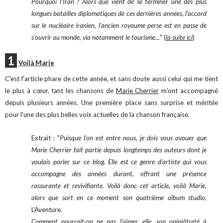
Pourquoi l'Iran ? Alors que vient de se terminer une des plus
longues batailles diplomatiques de ces dernières années, l'accord
sur le nucléaire iranien, l'ancien royaume perse est en passe de
s'ouvrir au monde, via notamment le tourisme..
.
" (
la suite ici
)
1
Voilà Marie
C'est l'article phare de cette année, et sans doute aussi celui qui me tient
le plus à cœur, tant les chansons de
Marie Cherrier
m'ont accompagné
depuis plusieurs années. Une première place sans surprise et méritée
pour l'une des plus belles voix actuelles de la chanson française.
Extrait : "
Puisque l'on est entre nous, je dois vous avouer que
Marie Cherrier fait partie depuis longtemps des auteurs dont je
voulais parler sur ce blog. Elle est ce genre d'artiste qui vous
accompagne des années durant, offrant une présence
rassurante et revivifiante. Voilà donc cet article, voilà Marie,
alors que sort en ce moment son quatrième album studio,
L'Aventure
.
Comment pourrait-on ne pas l'aimer, elle, son opiniâtreté à