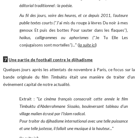
éditorial traditionnel : la poésie.
Au fil des jours, voire des heures, et ce depuis 2011, l'auteure
publie textes courts ("
J'ai mis du rouge à lèvres Du noir à mes
genoux Et puis des bottes Pour sauter dans les flaques
"),
haïkus, calligrammes ou aphorismes ("
Je Tu Elle Les
conjugaisons sont mortelles
")...
" (
la suite ici
)
7
U
ne partie de football contre le djihadisme
Quelques jours après les attentats de novembre à Paris, ce focus sur la
bande originale du film
Timbuktu
était une manière de traiter d'un
événement capital de notre actualité.
Extrait : "
Le cinéma français consacrait cette année le film
Timbuktu d'Abderrahmane Sissako, bouleversant tableau d'un
village malien écrasé par l'Islam radical.
Pour traiter du djihadisme international avec une telle puissance
et une telle justesse, il fallait une musique à la hauteur...
"