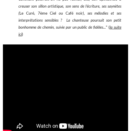
creuser son sillon artistique, son sens de l'écriture, ses saynètes
(
Le Curé
,
7ème Ciel
ou
Café noir
), ses mélodies et ses
interprétations sensibles ? La chanteuse poursuit son petit
bonhomme de chemin, suivie par un public de fidèles...
"
(
la suite
ici
)