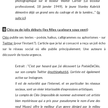
photographique sur le boxeur Walter Cartier (
Le Boxeur
professionnel
, 18 janvier 1949), le jeune Stanley Kubrick
démontre déjà un grand sens du cadrage et de la lumière...
" (
la
suite ici
)
8
Cléo ou de jolis débuts (les filles ça pleure sous vent)
Cléo
publie ses textes – poésie, haïkus, calligrammes ou aphorismes – sur
Twitter
(pour l'instant ?). L'article que je lui ai consacré a reçu un joli écho
sur le réseau social où elle publie principalement. Une auteure à
découvrir de toute urgence.
Extrait : "
C'est par hasard que j'ai découvert La PoésieDeCléo,
sur son compte Twitter
@nothingbut66
. L'artiste est également
active sur Instagram.
Il est de notoriété que l'Internet, et en particulier les réseaux
sociaux, sont un vivier intarissable d'expressions artistiques.
Le compte de Cléo (impossible de nommer autrement cet artiste
bien mystérieuse qui a pris pour pseudonyme le nom d'une des
neuf Muses) offre le meilleur d'un genre dénigré par le milieu