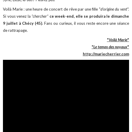
Voilà Marie : une heure de concert de rêve par une fille "
d'origine du vent
".
Si vous venez la
"chercher"
ce week-end, elle se produira le dimanche
9 juillet à Chécy (45)
. Fans ou curieux, il vous reste encore une séance
de rattrapage.
"
Voilà Marie
"
"
Le temps des noyaux
"
http://mariecherrier.com