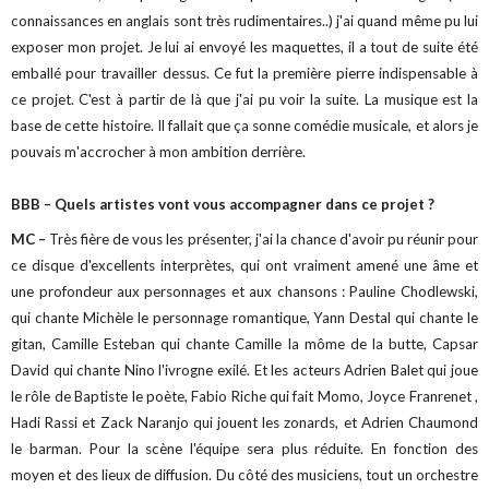
connaissances en anglais sont très rudimentaires..) j'ai quand même pu lui
exposer mon projet. Je lui ai envoyé les maquettes, il a tout de suite été
emballé pour travailler dessus. Ce fut la première pierre indispensable à
ce projet. C'est à partir de là que j'ai pu voir la suite. La musique est la
base de cette histoire. Il fallait que ça sonne comédie musicale, et alors je
pouvais m'accrocher à mon ambition derrière.
BBB – Quels artistes vont vous accompagner dans ce projet ?
MC –
Très fière de vous les présenter, j'ai la chance d'avoir pu réunir pour
ce disque d'excellents interprètes, qui ont vraiment amené une âme et
une profondeur aux personnages et aux chansons : Pauline Chodlewski,
qui chante Michèle le personnage romantique, Yann Destal qui chante le
gitan, Camille Esteban qui chante Camille la môme de la butte, Capsar
David qui chante Nino l'ivrogne exilé. Et les acteurs Adrien Balet qui joue
le rôle de Baptiste le poète, Fabio Riche qui fait Momo, Joyce Franrenet ,
Hadi Rassi et Zack Naranjo qui jouent les zonards, et Adrien Chaumond
le barman. Pour la scène l'équipe sera plus réduite. En fonction des
moyen et des lieux de diffusion. Du côté des musiciens, tout un orchestre