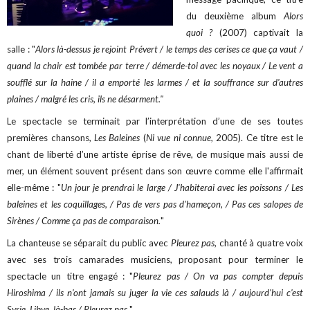
du deuxième album
Alors
quoi ?
(2007) captivait la
salle : "
Alors là-dessus je rejoint Prévert / le temps des cerises ce que ça vaut /
quand la chair est tombée par terre / démerde-toi avec les noyaux / Le vent a
soufflé sur la haine / il a emporté les larmes / et la souffrance sur d'autres
plaines / malgré les cris, ils ne désarment."
Le spectacle se terminait par l’interprétation d’une de ses toutes
premières chansons,
Les Baleines
(
Ni vue ni connue
, 2005). Ce titre est le
chant de liberté d’une artiste éprise de rêve, de musique mais aussi de
mer, un élément souvent présent dans son œuvre comme elle l'affirmait
elle-même : "
Un jour je prendrai le large / J'habiterai avec les poissons / Les
baleines et les coquillages, / Pas de vers pas d'hameçon, / Pas ces salopes de
Sirènes / Comme ça pas de comparaison.
"
La chanteuse se séparait du public avec
Pleurez pas
, chanté à quatre voix
avec ses trois camarades musiciens, proposant pour terminer le
spectacle un titre engagé : "
Pleurez pas / On va pas compter depuis
Hiroshima / ils n'ont jamais su juger la vie ces salauds là / aujourd'hui c'est
Syrie, Libye, là-bas / Pleurez pas.
"