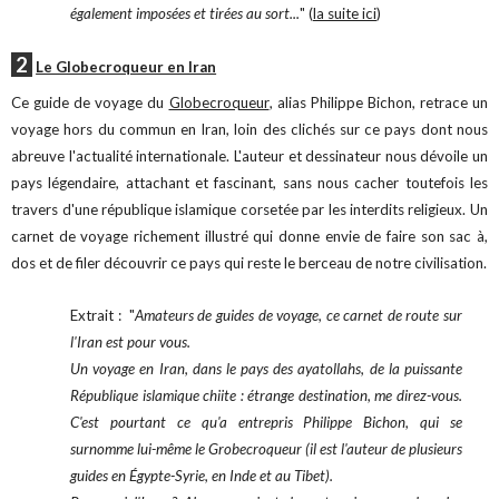
également imposées et tirées au sort...
" (
la suite ici
)
2
Le Globecroqueur en Iran
Ce guide de voyage du
Globecroqueur
, alias Philippe Bichon, retrace un
voyage hors du commun en Iran, loin des clichés sur ce pays dont nous
abreuve l'actualité internationale. L'auteur et dessinateur nous dévoile un
pays légendaire, attachant et fascinant, sans nous cacher toutefois les
travers d'une république islamique corsetée par les interdits religieux. Un
carnet de voyage richement illustré qui donne envie de faire son sac à,
dos et de filer découvrir ce pays qui reste le berceau de notre civilisation.
Extrait : "
Amateurs de guides de voyage, ce carnet de route sur
l'Iran est pour vous.
Un voyage en Iran, dans le pays des ayatollahs, de la puissante
République islamique chiite : étrange destination, me direz-vous.
C'est pourtant ce qu'a entrepris Philippe Bichon, qui se
surnomme lui-même le Grobecroqueur (il est l'auteur de plusieurs
guides en Égypte-Syrie, en Inde et au Tibet).