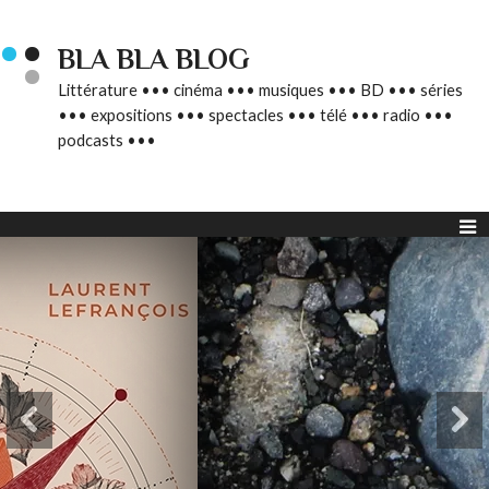
BLA BLA BLOG
Littérature ••• cinéma ••• musiques ••• BD ••• séries
••• expositions ••• spectacles ••• télé ••• radio •••
podcasts •••