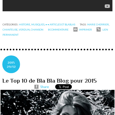
CATÉGORIES :
HISTOIRE
,
MUSIQUES
,
• • ARTICLES ET BLABLAS
TAGS :
MARIE CHERRIER
,
CHANTEUSE
,
VERDUN
,
CHANSON
0
COMMENTAIRE
IMPRIMER
LIEN
PERMANENT
2015
29/12
Le Top 10 de Bla Bla Blog pour 2015
Share