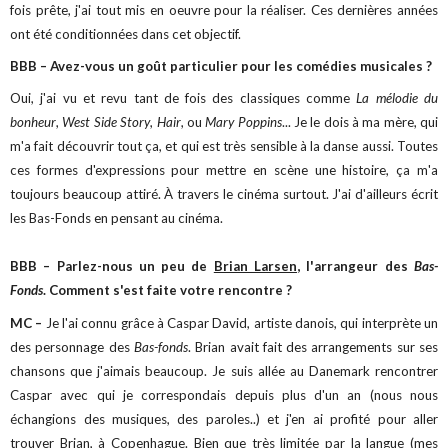
fois prête, j'ai tout mis en oeuvre pour la réaliser. Ces dernières années
ont été conditionnées dans cet objectif.
BBB – Avez-vous un goût particulier pour les comédies musicales ?
Oui, j'ai vu et revu tant de fois des classiques comme
La mélodie du
bonheur
,
West Side Story
,
Hair
, ou
Mary Poppins
... Je le dois à ma mère, qui
m'a fait découvrir tout ça, et qui est très sensible à la danse aussi. Toutes
ces formes d'expressions pour mettre en scène une histoire, ça m'a
toujours beaucoup attiré. À travers le cinéma surtout. J'ai d'ailleurs écrit
les Bas-Fonds en pensant au cinéma.
BBB – Parlez-nous un peu de
Brian Larsen
, l'arrangeur des
Bas-
Fonds
. Comment s'est faite votre rencontre ?
MC –
Je l'ai connu grâce à Caspar David, artiste danois, qui interprète un
des personnage des
Bas-fonds
. Brian avait fait des arrangements sur ses
chansons que j'aimais beaucoup. Je suis allée au Danemark rencontrer
Caspar avec qui je correspondais depuis plus d'un an (nous nous
échangions des musiques, des paroles..) et j'en ai profité pour aller
trouver Brian, à Copenhague. Bien que très limitée par la langue (mes