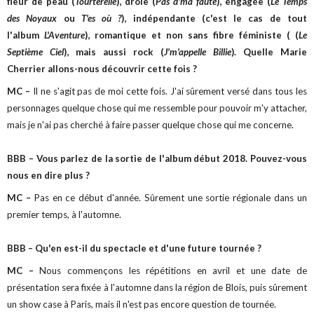
fleur de peau (
Tourterelle
), drôle (
Pas d'ma faute
), engagée (
Le Temps
des Noyaux
ou
T'es où ?
), indépendante (c'est le cas de tout
l'album
L'Aventure
), romantique et non sans fibre féministe ( (
Le
Septième Ciel
), mais aussi rock (
J'm'appelle Billie
). Quelle Marie
Cherrier allons-nous découvrir cette fois ?
MC –
Il ne s'agit pas de moi cette fois. J'ai sûrement versé dans tous les
personnages quelque chose qui me ressemble pour pouvoir m'y attacher,
mais je n'ai pas cherché à faire passer quelque chose qui me concerne.
BBB – Vous parlez de la sortie de l'album début 2018. Pouvez-vous
nous en dire plus ?
MC –
Pas en ce début d'année. Sûrement une sortie régionale dans un
premier temps, à l'automne.
BBB – Qu'en est-il du spectacle et d'une future tournée ?
MC –
Nous commençons les répétitions en avril et une date de
présentation sera fixée à l'automne dans la région de Blois, puis sûrement
un show case à Paris, mais il n'est pas encore question de tournée.