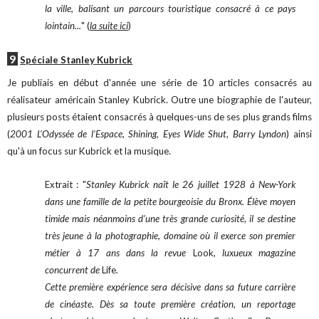
la ville, balisant un parcours touristique consacré à ce pays
lointain...
" (
la suite ici
)
9
Spéciale Stanley Kubrick
Je publiais en début d'année une série de 10 articles consacrés au
réalisateur américain Stanley Kubrick. Outre une biographie de l'auteur,
plusieurs posts étaient consacrés à quelques-uns de ses plus grands films
(
2001 L'Odyssée de l'Espace
,
Shining,
Eyes Wide Shut
,
Barry Lyndon
) ainsi
qu'à un focus sur Kubrick et la musique.
Extrait : "
Stanley Kubrick naît le 26 juillet 1928 à New-York
dans une famille de la petite bourgeoisie du Bronx. Élève moyen
timide mais néanmoins d’une très grande curiosité, il se destine
très jeune à la photographie, domaine où il exerce son premier
métier à 17 ans dans la revue
Look
, luxueux magazine
concurrent de
Life
.
Cette première expérience sera décisive dans sa future carrière
de cinéaste. Dès sa toute première création, un reportage