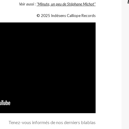
Voir aussi :
"Minute, un peu de Stéphane Michot"
© 2025 Indésens Calliope Records
Tenez-vous informés de nos derniers blablas