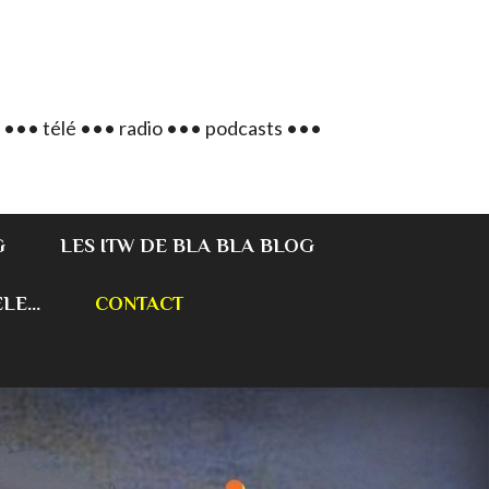
 ••• télé ••• radio ••• podcasts •••
G
LES ITW DE BLA BLA BLOG
E...
CONTACT