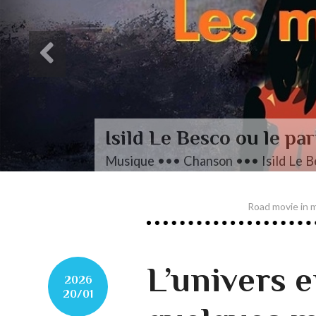
arti pris des mots
e Besco, Les Mots
Road movie in m
L’univers e
2026
20/01