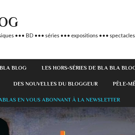
LOG
iques ••• BD ••• séries ••• expositions ••• spectacles
 BLA BLOG
LES HORS-SÉRIES DE BLA BLA BLO
DES NOUVELLES DU BLOGGEUR
PÊLE-MÊL
ABLAS EN VOUS ABONNANT À LA NEWSLETTER