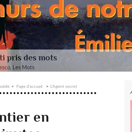
obile
Page d'accueil
L’Agent secret
ntier en