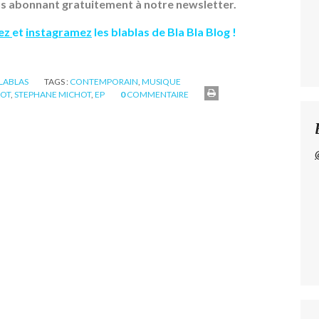
s abonnant gratuitement à notre newsletter.
ez
et
instagramez
les blablas de Bla Bla Blog !
BLABLAS
TAGS :
CONTEMPORAIN
,
MUSIQUE
HOT
,
STEPHANE MICHOT
,
EP
0
COMMENTAIRE