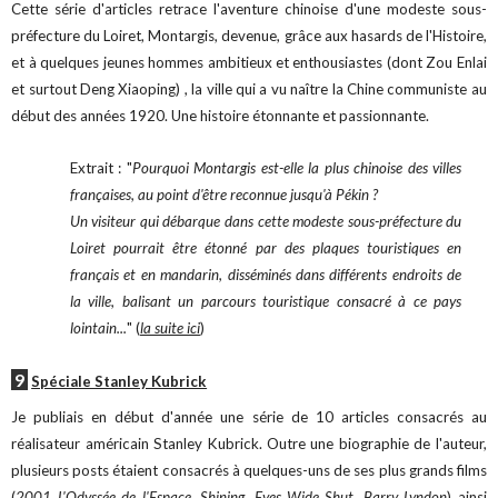
Cette série d'articles retrace l'aventure chinoise d'une modeste sous-
préfecture du Loiret, Montargis, devenue, grâce aux hasards de l'Histoire,
et à quelques jeunes hommes ambitieux et enthousiastes (dont Zou Enlai
et surtout Deng Xiaoping) , la ville qui a vu naître la Chine communiste au
début des années 1920. Une histoire étonnante et passionnante.
Extrait : "
Pourquoi Montargis est-elle la plus chinoise des villes
françaises, au point d'être reconnue jusqu'à Pékin ?
Un visiteur qui débarque dans cette modeste sous-préfecture du
Loiret pourrait être étonné par des plaques touristiques en
français et en mandarin, disséminés dans différents endroits de
la ville, balisant un parcours touristique consacré à ce pays
lointain...
" (
la suite ici
)
9
Spéciale Stanley Kubrick
Je publiais en début d'année une série de 10 articles consacrés au
réalisateur américain Stanley Kubrick. Outre une biographie de l'auteur,
plusieurs posts étaient consacrés à quelques-uns de ses plus grands films
(
2001 L'Odyssée de l'Espace
,
Shining,
Eyes Wide Shut
,
Barry Lyndon
) ainsi