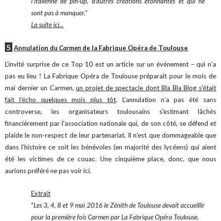
l’italienne de pin-up, d’autres créations étonnantes et qui ne
sont pas à manquer."
La suite ici...
5
Annulation du
Carmen
de la Fabrique Opéra de Toulouse
L’invité surprise de ce Top 10 est un article sur un événement – qui n’a
pas eu lieu ! La Fabrique Opéra de Toulouse préparait pour le mois de
mai dernier un Carmen,
un projet de spectacle dont Bla Bla Blog s’était
fait l’écho quelques mois plus tôt
. L’annulation n’a pas été sans
controverse, les organisateurs toulousains s'estimant lâchés
financièrement par l'association nationale qui, de son côté, se défend et
plaide le non-respect de leur partenariat. Il n’est que dommageable que
dans l’histoire ce soit les bénévoles (en majorité des lycéens) qui aient
été les victimes de ce couac. Une cinquième place, donc, que nous
aurions préféré ne pas voir ici.
Extrait
"
Les 3, 4, 8 et 9 mai 2016 le Zénith de Toulouse devait accueillir
pour la première fois Carmen par La Fabrique Opéra Toulouse.