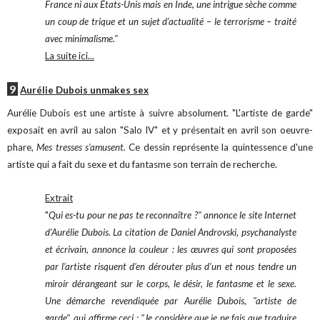
France ni aux États-Unis mais en Inde, une intrigue sèche comme
un coup de trique et un sujet d’actualité – le terrorisme – traité
avec minimalisme."
La suite ici...
9
Aurélie Dubois unmakes sex
Aurélie Dubois est une artiste à suivre absolument. "L'artiste de garde"
exposait en avril au salon "Salo IV" et y présentait en avril son oeuvre-
phare,
Mes tresses s'amusent.
Ce dessin représente la quintessence d'une
artiste qui a fait du sexe et du fantasme son terrain de recherche.
Extrait
"
Qui es-tu pour ne pas te reconnaître ?" annonce le site Internet
d’Aurélie Dubois. La citation de Daniel Androvski, psychanalyste
et écrivain, annonce la couleur : les œuvres qui sont proposées
par l’artiste risquent d’en dérouter plus d’un et nous tendre un
miroir dérangeant sur le corps, le désir, le fantasme et le sexe.
Une démarche revendiquée par Aurélie Dubois, "artiste de
garde", qui affirme ceci : "Je considère que je ne fais que traduire