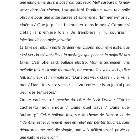
une musicienne qui n’a pas froid aux yeux. Mell carbure à la new
wave dans Au cinéma, transportant l’auditeur dans une salle
obscure pour une idylle sucrée et éphémère : "
Emmène-moi au
cinéma / Que je puisse te toucher dans le noir / Comme si
c’était la première fois / Je tremblerai / Tu souriras
" :
injection de nostalgie garantie.
Le titre de l’album parle de déprime. Disons, pour être juste, que
c’est vers la mélancolie et la nostalgie que penche la majorité des
titres. C’est
She said
, ballade électro, Mon enterrement, une
mélodie folk à l’ironie mordante, ou encore Tes yeux verts, titre
folk lumineux et minimaliste : "
Dans tes yeux clairs / J’ai vu la
mer / Dans tes yeux verts / J’ai vu l’enfer… / Non je n’ai pas
peur des tempêtes.
"
Où te caches-tu ?
penche du côté de Nick Drake : "
Où te
caches-tu mon amour / Dans quel pays / Dans quel
faubourg
". Cette ballade folk, sur le thème de l’amour et de
l’identité, est savamment mise en relief par petites touches, sans
dénaturer une mélodie simple, une voix délicatement posée et
une guitare sèche lofi."