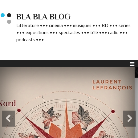
BLA BLA BLOG
Littérature ••• cinéma ••• musiques ••• BD ••• séries
••• expositions ••• spectacles ••• télé ••• radio •••
podcasts •••