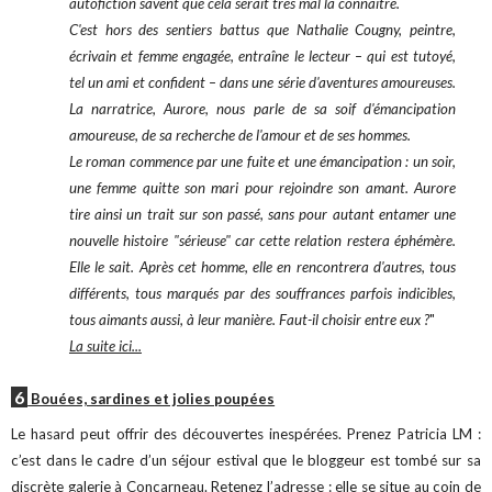
autofiction savent que cela serait très mal la connaître.
C'est hors des sentiers battus que Nathalie Cougny, peintre,
écrivain et femme engagée, entraîne le lecteur – qui est tutoyé,
tel un ami et confident – dans une série d'aventures amoureuses.
La narratrice, Aurore, nous parle de sa soif d'émancipation
amoureuse, de sa recherche de l'amour et de ses hommes.
Le roman commence par une fuite et une émancipation : un soir,
une femme quitte son mari pour rejoindre son amant. Aurore
tire ainsi un trait sur son passé, sans pour autant entamer une
nouvelle histoire "sérieuse" car cette relation restera éphémère.
Elle le sait. Après cet homme, elle en rencontrera d'autres, tous
différents, tous marqués par des souffrances parfois indicibles,
tous aimants aussi, à leur manière. Faut-il choisir entre eux ?
"
La suite ici...
6
Bouées, sardines et jolies poupées
Le hasard peut offrir des découvertes inespérées. Prenez Patricia LM :
c’est dans le cadre d’un séjour estival que le bloggeur est tombé sur sa
discrète galerie à Concarneau. Retenez l’adresse : elle se situe au coin de