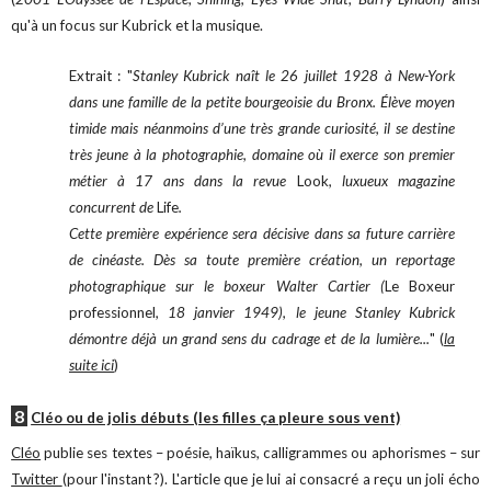
qu'à un focus sur Kubrick et la musique.
Extrait : "
Stanley Kubrick naît le 26 juillet 1928 à New-York
dans une famille de la petite bourgeoisie du Bronx. Élève moyen
timide mais néanmoins d’une très grande curiosité, il se destine
très jeune à la photographie, domaine où il exerce son premier
métier à 17 ans dans la revue
Look
, luxueux magazine
concurrent de
Life
.
Cette première expérience sera décisive dans sa future carrière
de cinéaste. Dès sa toute première création, un reportage
photographique sur le boxeur Walter Cartier (
Le Boxeur
professionnel
, 18 janvier 1949), le jeune Stanley Kubrick
démontre déjà un grand sens du cadrage et de la lumière...
" (
la
suite ici
)
8
Cléo ou de jolis débuts (les filles ça pleure sous vent)
Cléo
publie ses textes – poésie, haïkus, calligrammes ou aphorismes – sur
Twitter
(pour l'instant ?). L'article que je lui ai consacré a reçu un joli écho