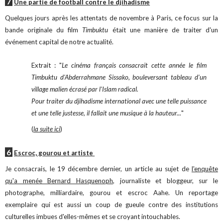
7
U
ne partie de football contre le djihadisme
Quelques jours après les attentats de novembre à Paris, ce focus sur la
bande originale du film
Timbuktu
était une manière de traiter d'un
événement capital de notre actualité.
Extrait : "
Le cinéma français consacrait cette année le film
Timbuktu d'Abderrahmane Sissako, bouleversant tableau d'un
village malien écrasé par l'Islam radical.
Pour traiter du djihadisme international avec une telle puissance
et une telle justesse, il fallait une musique à la hauteur...
"
(
la suite ici
)
6
Escroc, gourou et artiste
Je consacrais, le 19 décembre dernier, un article au sujet de
l'enquête
qu'a menée Bernard Hasquenoph
, journaliste et bloggeur, sur le
photographe, milliardaire, gourou et escroc Aahe. Un reportage
exemplaire qui est aussi un coup de gueule contre des institutions
culturelles imbues d'elles-mêmes et se croyant intouchables.