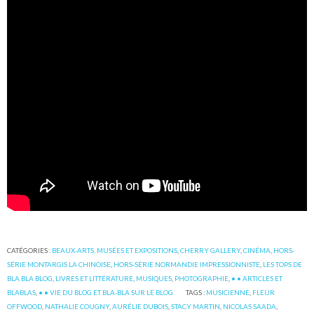
CATÉGORIES :
BEAUX-ARTS, MUSÉES ET EXPOSITIONS
,
CHERRY GALLERY
,
CINÉMA
,
HORS-
SÉRIE MONTARGIS LA CHINOISE
,
HORS-SÉRIE NORMANDIE IMPRESSIONNISTE
,
LES TOPS DE
BLA BLA BLOG
,
LIVRES ET LITTÉRATURE
,
MUSIQUES
,
PHOTOGRAPHIE
,
• • ARTICLES ET
BLABLAS
,
• • VIE DU BLOG ET BLA-BLA SUR LE BLOG
TAGS :
MUSICIENNE
,
FLEUR
OFFWOOD
,
NATHALIE COUGNY
,
AURÉLIE DUBOIS
,
STACY MARTIN
,
NICOLAS SAADA
,