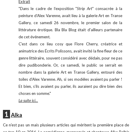
Extrait
"Dans le cadre de l’exposition "
Strip Art
" consacrée à la
peinture d’Alex Varenne, avait lieu à la galerie Art en Transe
Gallery, ce samedi 26 novembre, le premier salon de la
littérature érotique. Bla Bla Blog était d'ailleurs partenaire
de cet événement.
C’est dans ce lieu cosy que Flore Cherry, créatrice et
animatrice des Écrits Polissons, avait invité la fine fleur de ce
genre littéraire, souvent considéré avec dédain, pour ne pas
dire pudibonderie. Or, ce samedi, le public se serrait en
nombre dans la galerie Art en Transe Gallery, entouré des
toiles d’Alex Varenne. Ah, si ses modèles avaient pu parler !
Et bien, s’ils avaient pu parler, ils auraient pu dire bien des
choses en somme."
La suite ici...
1
Alka
Ce n'est pas un mais plusieurs articles qui méritent la première place de
ce top 10 en 2016. La comédienne, mannequin et chanteuse Alka Balbir