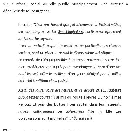
sur le réseau social où elle publie principalement. Une auteure à
découvrir de toute urgence.
Extrait : "
C'est par hasard que j'ai découvert La PoésieDeCléo,
sur son compte Twitter
@nothingbut66
. L'artiste est également
active sur Instagram.
Il est de notoriété que l'Internet, et en particulier les réseaux
sociaux, sont un vivier intarissable d'expressions artistiques.
Le compte de Cléo (impossible de nommer autrement cet artiste
bien mystérieuse qui a pris pour pseudonyme le nom d'une des
neuf Muses) offre le meilleur d'un genre dénigré par le milieu
éditorial traditionnel : la poésie.
Au fil des jours, voire des heures, et ce depuis 2011, l'auteure
publie textes courts ("
J'ai mis du rouge à lèvres Du noir à mes
genoux Et puis des bottes Pour sauter dans les flaques
"),
haïkus, calligrammes ou aphorismes ("
Je Tu Elle Les
conjugaisons sont mortelles
")...
" (
la suite ici
)