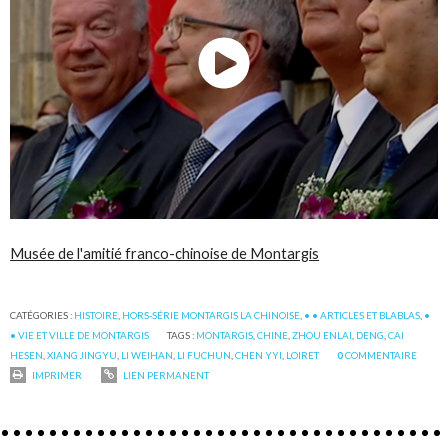
Musée de l'amitié franco-chinoise de Montargis
CATÉGORIES :
HISTOIRE
,
HORS-SÉRIE MONTARGIS LA CHINOISE
,
• • ARTICLES ET BLABLAS
,
•
• VIE ET VILLE DE MONTARGIS
TAGS :
MONTARGIS
,
CHINE
,
ZHOU ENLAI
,
DENG
,
CAI
HESEN
,
XIANG JINGYU
,
LI WEIHAN
,
LI FUCHUN
,
CHEN YYI
,
LOIRET
0
COMMENTAIRE
IMPRIMER
LIEN PERMANENT