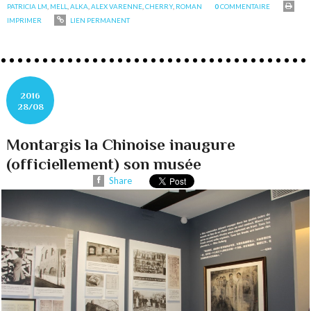
PATRICIA LM
,
MELL
,
ALKA
,
ALEX VARENNE
,
CHERRY
,
ROMAN
0
COMMENTAIRE
IMPRIMER
LIEN PERMANENT
2016
28/08
Montargis la Chinoise inaugure
(officiellement) son musée
Share