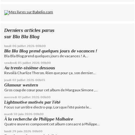
Derniers articles parus
sur Bla Bla Blog
lundi 06
juillet 2026
00h00
Bla Bla Blog prend quelques jours de vacances !
Bla Bla Blog prend quelques jours de vacances ! A...
vendredi 03
juillet 2026
00h00
Au trente-sixième dessous
Revoilà Charlize Theron. Rien que pour ça, son dernier...
jeudi 02
juillet 2026
00h03
Glamour western
Gros coup de cœur pour cet album de Margaux Simone ,...
mercredi 01
juillet 2026
00h00
Lightmotive motivés par l’été
Focus sur un titre électro-pop. Lorsque l’été pointe le...
mardi 30
juin 2026
00h00
À la recherche de Philippe Malhaire
Quatre œuvres composent cet album consacré à Philippe...
lundi 29
juin 2026
00h00