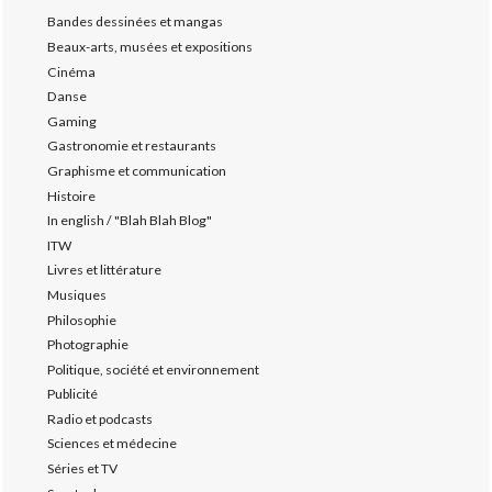
Bandes dessinées et mangas
Beaux-arts, musées et expositions
Cinéma
Danse
Gaming
Gastronomie et restaurants
Graphisme et communication
Histoire
In english / "Blah Blah Blog"
ITW
Livres et littérature
Musiques
Philosophie
Photographie
Politique, société et environnement
Publicité
Radio et podcasts
Sciences et médecine
Séries et TV