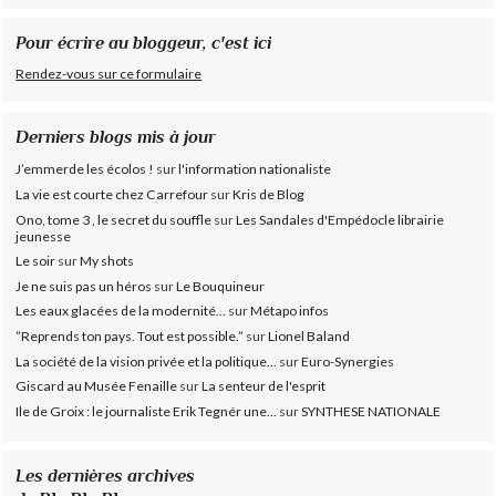
Pour écrire au bloggeur, c'est ici
Rendez-vous sur ce formulaire
Derniers blogs mis à jour
J’emmerde les écolos !
sur
l'information nationaliste
La vie est courte chez Carrefour
sur
Kris de Blog
Ono, tome 3 , le secret du souffle
sur
Les Sandales d'Empédocle librairie
jeunesse
Le soir
sur
My shots
Je ne suis pas un héros
sur
Le Bouquineur
Les eaux glacées de la modernité...
sur
Métapo infos
”Reprends ton pays. Tout est possible.”
sur
Lionel Baland
La société de la vision privée et la politique...
sur
Euro-Synergies
Giscard au Musée Fenaille
sur
La senteur de l'esprit
Ile de Groix : le journaliste Erik Tegnér une...
sur
SYNTHESE NATIONALE
Les dernières archives