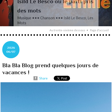
L’autre Mendelssohn
Musique ••• Classique ••• Fanny
Mendelssohn, Das Jahr
Au trente-sixième dessous
Page d'accueil
2026
06/07
Bla Bla Blog prend quelques jours de
vacances !
Share