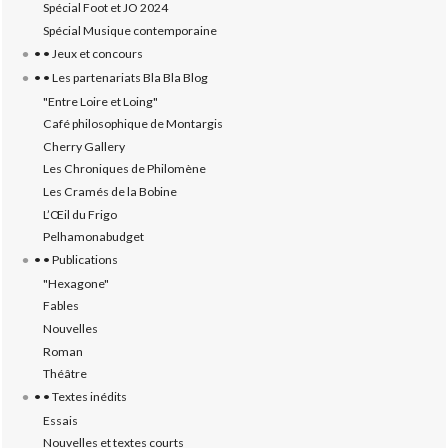
Spécial Foot et JO 2024
Spécial Musique contemporaine
• • Jeux et concours
• • Les partenariats Bla Bla Blog
"Entre Loire et Loing"
Café philosophique de Montargis
Cherry Gallery
Les Chroniques de Philomène
Les Cramés de la Bobine
L’‎Œil du Frigo
Pelhamonabudget
• • Publications
"Hexagone"
Fables
Nouvelles
Roman
Théâtre
• • Textes inédits
Essais
Nouvelles et textes courts