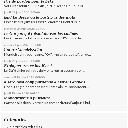
Pas de pardon pour le béké
Voilà une affaire – Que dis-je ? Un scandale – que la...
jeudi 25
juin 2026
00h00
Isild Le Besco ou le parti pris des mots
On ne le dira jamais assez : l’énorme talent d’ Isild...
mercredi 24
juin 2026
00h00
Le Garçon qui faisait danser les collines
Les Cramés de la Bobine présentent à l'Alticiné de...
mardi 23
juin 2026
00h00
L’autre Mendelssohn
Mendelssohn, pour piano. "OK", me direz-vous. Rien de...
lundi 22
juin 2026
00h00
Expliquer est-ce justifier ?
Le Café philosophique de Montargis proposera son...
vendredi 19
juin 2026
00h00
Il sera beaucoup pardonné à Lionel Langlais
Lionel Langlais sort son cinquième album, sobrement...
jeudi 18
juin 2026
00h00
Monographie à plusieurs
Partons à la découverte d’un compositeur d’aujourd’hui,...
Catégories
• • Articles et blablas