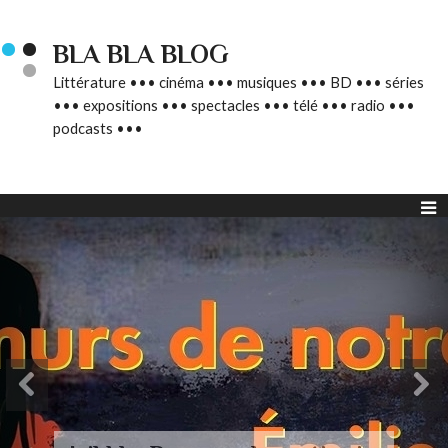
BLA BLA BLOG
Littérature ••• cinéma ••• musiques ••• BD ••• séries
••• expositions ••• spectacles ••• télé ••• radio •••
podcasts •••