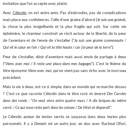
invitation que l’on accepte avec plaisir.
Avec
Célestin
, on est entre amis. Pas d’esbroufes, pas de complications
mais place aux confidences. Celle d’une graine d’abord (
Je suis une graine
),
la chose la plus insignifiante et la plus fragile qui soit. Sur cette vie
éphémère, le chanteur construit un récit autour de la liberté, de la peur
de l’aventure et de l’envie de s’installer ("
Je suis une graine cosmonaute /
Qui vit le cœur en l’air / Qui vit la tête haute / car j’ai peur de la terre
").
Peur de s’installer, désir d’aventure mais aussi envie de partage à deux
("
Viens avec moi / Il reste une place dans mes bagages
"). C’est le thème du
titre éponyme
Viens avec moi,
qui ne vient pas sans écho avec le morceau
précédent.
Mais la vie à deux, est-ce si simple, dans un monde qui se marche dessus
? C’est ce que raconte Célestin dans le titre rock et énervé
Des Carrées
dans des ronds
: "
On veut vivre entre quatre murs / A dix briques du mètre
carré. / Ce qui nous reste part dans les caisses / De l’état et disparaît
".
Le Célestin auteur de textes serrés se surpasse dans deux textes plus
personnels. Il y a
Demain est un autre jour,
en duo avec Racheal Ofori,