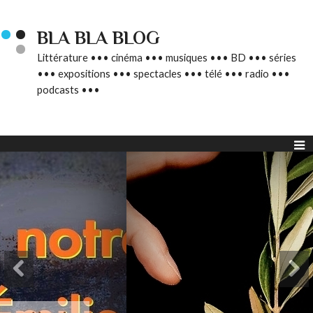
BLA BLA BLOG
Littérature ••• cinéma ••• musiques ••• BD ••• séries
••• expositions ••• spectacles ••• télé ••• radio •••
podcasts •••