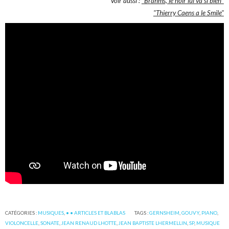
Voir aussi :
"Brahms, le noir lui va si bien"
"Thierry Caens a le Smile"
CATÉGORIES :
MUSIQUES
,
• • ARTICLES ET BLABLAS
TAGS :
GERNSHEIM
,
GOUVY
,
PIANO
,
VIOLONCELLE
,
SONATE
,
JEAN RENAUD LHOTTE
,
JEAN BAPTISTE LHERMELLIN
,
SP
,
MUSIQUE