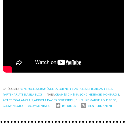
CATÉGORIES :
CINÉMA
,
LES CRAMÉS DE LA BOBINE
,
• • ARTICLES ET BLABLAS
,
• • LES
PARTENARIATS BLA BLA BLOG
TAGS :
CRAMÉS
,
CINÉMA
,
LONG-MÉTRAGE
,
MONTARGIS
,
ART ET ESSAI
,
ANGLAIS
,
AKINOLA DAVIES
,
SOPE DIRISU
,
CHIBUIKE MARVELLOUS EGBO
,
GODWIN EGBO
0
COMMENTAIRE
IMPRIMER
LIEN PERMANENT