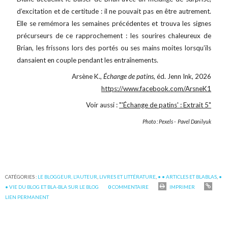
d’excitation et de certitude : il ne pouvait pas en être autrement.
Elle se remémora les semaines précédentes et trouva les signes
précurseurs de ce rapprochement : les sourires chaleureux de
Brian, les frissons lors des portés ou ses mains moites lorsqu’ils
dansaient en couple pendant les entraînements.
Arsène K.,
Échange de patins,
éd. Jenn Ink, 2026
https://www.facebook.com/ArsneK1
Voir aussi :
"'Échange de patins' : Extrait 5"
Photo : Pexels - Pavel Danilyuk
CATÉGORIES :
LE BLOGGEUR, L'AUTEUR
,
LIVRES ET LITTÉRATURE
,
• • ARTICLES ET BLABLAS
,
•
• VIE DU BLOG ET BLA-BLA SUR LE BLOG
0
COMMENTAIRE
IMPRIMER
LIEN PERMANENT