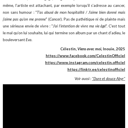
même, l’artiste est attachant, par exemple lorsqu’il s’adresse au cancer,
non sans humour : "
T’as abusé de mon hospitalité / J’aime bien donné mais
j’aime pas qu’on me prenne
" (
Cancer
). Pas de pathétique ni de plainte mais
une sérieuse envie de vivre : "
J’ai l’intention de vivre ma vie âgé
". C’est tout
le mal qu’on lui souhaite, lui qui termine son album par un chant d’adieu, le
bouleversant
Eva
.
Célestin,
Viens avec moi,
Inouïe, 2025
https://www.facebook.com/CelestinOfficiel
https://www.instagram.com/celestin.officiel
https://linktr.ee/celestinofficiel
Voir aussi :
"Dure et douce Abyr"