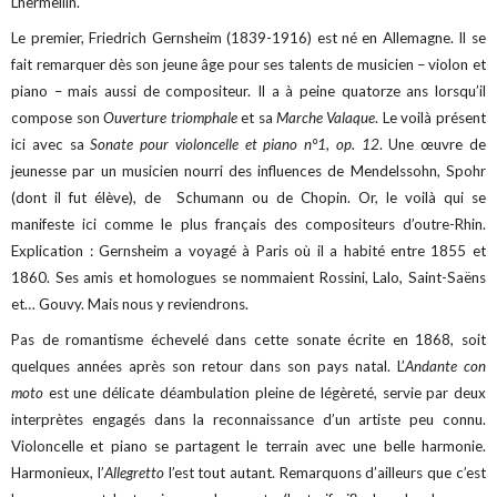
Lhermellin.
Le premier, Friedrich Gernsheim (1839-1916) est né en Allemagne. Il se
fait remarquer dès son jeune âge pour ses talents de musicien – violon et
piano – mais aussi de compositeur. Il a à peine quatorze ans lorsqu’il
compose son
Ouverture triomphale
et sa
Marche Valaque
. Le voilà présent
ici avec sa
Sonate pour violoncelle et piano n°1, op. 12
. Une œuvre de
jeunesse par un musicien nourri des influences de Mendelssohn, Spohr
(dont il fut élève), de Schumann ou de Chopin. Or, le voilà qui se
manifeste ici comme le plus français des compositeurs d’outre-Rhin.
Explication : Gernsheim a voyagé à Paris où il a habité entre 1855 et
1860. Ses amis et homologues se nommaient Rossini, Lalo, Saint-Saëns
et… Gouvy. Mais nous y reviendrons.
Pas de romantisme échevelé dans cette sonate écrite en 1868, soit
quelques années après son retour dans son pays natal. L’
Andante con
moto
est une délicate déambulation pleine de légèreté, servie par deux
interprètes engagés dans la reconnaissance d’un artiste peu connu.
Violoncelle et piano se partagent le terrain avec une belle harmonie.
Harmonieux, l’
Allegretto
l’est tout autant. Remarquons d’ailleurs que c’est