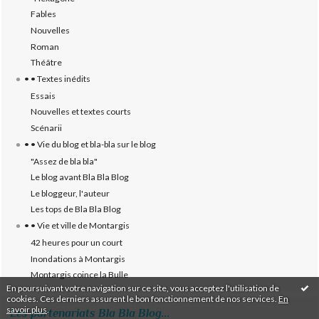
Fables
Nouvelles
Roman
Théâtre
• • Textes inédits
Essais
Nouvelles et textes courts
Scénarii
• • Vie du blog et bla-bla sur le blog
"Assez de bla bla"
Le blog avant Bla Bla Blog
Le bloggeur, l'auteur
Les tops de Bla Bla Blog
• • Vie et ville de Montargis
42 heures pour un court
Inondations à Montargis
Montargis coince la Bulle
En poursuivant votre navigation sur ce site, vous acceptez l'utilisation de
cookies. Ces derniers assurent le bon fonctionnement de nos services.
En
savoir plus
.
Les partenariats Bla Bla Blog...