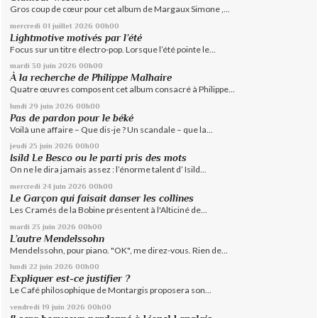
Gros coup de cœur pour cet album de Margaux Simone ,...
mercredi 01
juillet 2026
00h00
Lightmotive motivés par l’été
Focus sur un titre électro-pop. Lorsque l’été pointe le...
mardi 30
juin 2026
00h00
À la recherche de Philippe Malhaire
Quatre œuvres composent cet album consacré à Philippe...
lundi 29
juin 2026
00h00
Pas de pardon pour le béké
Voilà une affaire – Que dis-je ? Un scandale – que la...
jeudi 25
juin 2026
00h00
Isild Le Besco ou le parti pris des mots
On ne le dira jamais assez : l’énorme talent d’ Isild...
mercredi 24
juin 2026
00h00
Le Garçon qui faisait danser les collines
Les Cramés de la Bobine présentent à l'Alticiné de...
mardi 23
juin 2026
00h00
L’autre Mendelssohn
Mendelssohn, pour piano. "OK", me direz-vous. Rien de...
lundi 22
juin 2026
00h00
Expliquer est-ce justifier ?
Le Café philosophique de Montargis proposera son...
vendredi 19
juin 2026
00h00