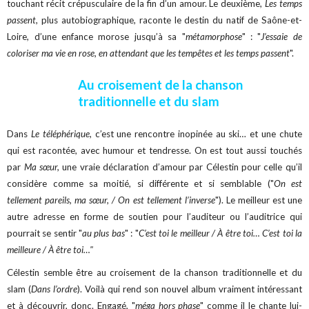
touchant récit crépusculaire de la fin d’un amour. Le deuxième,
Les temps
passent
, plus autobiographique, raconte le destin du natif de Saône-et-
Loire, d’une enfance morose jusqu’à sa "
métamorphose
" : "
J’essaie de
coloriser ma vie en rose, en attendant que les tempêtes et les temps passent
".
Au croisement de la chanson
traditionnelle et du slam
Dans
Le téléphérique
, c’est une rencontre inopinée au ski… et une chute
qui est racontée, avec humour et tendresse. On est tout aussi touchés
par
Ma sœur,
une vraie déclaration d’amour par Célestin pour celle qu’il
considère comme sa moitié, si différente et si semblable ("
On est
tellement pareils, ma sœur, / On est tellement l’inverse
"). Le meilleur est une
autre adresse en forme de soutien pour l’auditeur ou l’auditrice qui
pourrait se sentir "
au plus bas
" : "
C’est toi le meilleur / À être toi… C’est toi la
meilleure / À être toi…"
Célestin semble être au croisement de la chanson traditionnelle et du
slam (
Dans l’ordre
). Voilà qui rend son nouvel album vraiment intéressant
et à découvrir, donc. Engagé, "
méga hors phase
" comme il le chante lui-