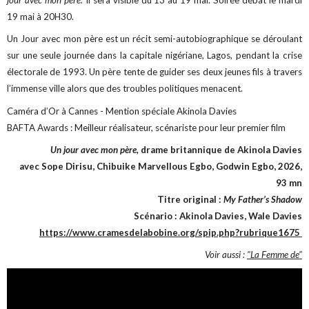
jour avec mon père.
Il sera visible du 13 au 19 mai. Soirée débat le mardi
19 mai à 20H30.
Un Jour avec mon père est un récit semi-autobiographique se déroulant
sur une seule journée dans la capitale nigériane, Lagos, pendant la crise
électorale de 1993. Un père tente de guider ses deux jeunes fils à travers
l’immense ville alors que des troubles politiques menacent.
Caméra d’Or à Cannes - Mention spéciale Akinola Davies
BAFTA Awards : Meilleur réalisateur, scénariste pour leur premier film
Un jour avec mon père,
drame britannique de Akinola Davies
avec Sope Dirisu, Chibuike Marvellous Egbo, Godwin Egbo, 2026,
93 mn
Titre original :
My Father’s Shadow
Scénario : Akinola Davies, Wale Davies
https://www.cramesdelabobine.org/spip.php?rubrique1675
Voir aussi :
"La Femme de"