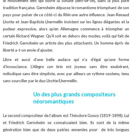
le mouvement lent qui ouvre la sonate (lent-vif-vif), dans la plus pure
tradition française. Gernsheim dépasse le romantisme triomphant de son
pays pour puiser de ce côté-ci du Rhin une autre influence. Jean-Renaud
Lhotte et Jean-Baptiste Lhermellin insistent sur les lignes élégantes et la
pudeur expressive, alors qu’en Allemagne commence à triompher un
certain Richard Wagner. Qu’il soit en dehors des modes, voilà qui fait de
Friedrich Gernsheim un artiste des plus attachants. Un homme épris de
liberté a-t-on envie d’ajouter.
Libre et aussi d’une belle audace qui n’a d’égal qu’une forme
d’insouciance. L’
Allegro con brio
est joyeux sans être exubérant,
mélodique sans être simpliste, avec par ailleurs un rythme soutenu, tenu
sans sourciller par le duo Lhotte/Lhermellin.
Un des plus grands compositeurs
néoromantiques
Le second compositeur de l’album est Théodore Gouvy (1819-1898). Lui
et Friedrich Gernsheim se connaissaient bien. Ils sont de la même
génération bien que de deux patries ennemies pour de très longues