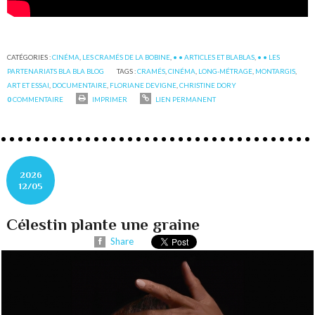
CATÉGORIES :
CINÉMA
,
LES CRAMÉS DE LA BOBINE
,
• • ARTICLES ET BLABLAS
,
• • LES
PARTENARIATS BLA BLA BLOG
TAGS :
CRAMÉS
,
CINÉMA
,
LONG-MÉTRAGE
,
MONTARGIS
,
ART ET ESSAI
,
DOCUMENTAIRE
,
FLORIANE DEVIGNE
,
CHRISTINE DORY
0
COMMENTAIRE
IMPRIMER
LIEN PERMANENT
2026
12/05
Célestin plante une graine
Share