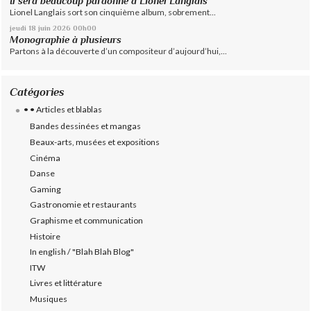
Il sera beaucoup pardonné à Lionel Langlais
Lionel Langlais sort son cinquième album, sobrement...
jeudi 18
juin 2026
00h00
Monographie à plusieurs
Partons à la découverte d’un compositeur d’aujourd’hui,...
Catégories
• • Articles et blablas
Bandes dessinées et mangas
Beaux-arts, musées et expositions
Cinéma
Danse
Gaming
Gastronomie et restaurants
Graphisme et communication
Histoire
In english / "Blah Blah Blog"
ITW
Livres et littérature
Musiques