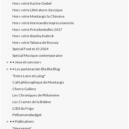
Hors-série Karine Giebel
Hors-série Littérature classique
Hors-série Montargis la Chinoise
Hors-série Normandie impressionniste
Hors-série Présidentielles 2017
Hors-série Stanley Kubrick
Hors-série Tatiana de Rosnay
Spécial Foot et JO 2024
Spécial Musique contemporaine
• • Jeux et concours
• • Les partenariats Bla Bla Blog
"Entre Loire et Loing"
Café philosophique de Montargis
Cherry Gallery
Les Chroniques de Philomène
Les Cramés de la Bobine
L’‎Œil du Frigo
Pelhamonabudget
• • Publications
"Hexagone"