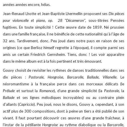
années années encore, hélas.
Jean-Renaud Lhotte et Jean-Baptiste Lhermellin proposent ses
Dix pièces
pour violoncelle et piano, op. 28 "Décameron"
, sous-titrées Pensées
fugitives. En toute simplicité ! Cette œuvre date de 1859. Né prussien
dans une famille française, il ne bénéficie de cette nationalité qu’à l’âge de
32 ans. Tardivement, donc. Peu joué dans notre pays en raison de ses
origines (ce que Berlioz
himself
regrette à l’époque), il compte parmi ses
amis un certain Friedrich Gernsheim. Tiens, donc ! Les voir apparaître
dans le même album est à la fois pertinent et très émouvant.
Gouvy choisit de revisiter les rythmes de danses traditionnelles dans ses
dix pièces :
Pastorale, Hongroise, Barcarolle, Ballade, Villanelle
. Le
néoromantisme à la française perce dans ces morceaux délicats (le
Prélude
et surtout la
Romance
), d’une grande simplicité (la
Pastorale
, la
Ballade
et ses lignes mélodiques incroyables) ou au contraire plein
d’allants (
Capriccio
). Peu joué, nous le disons, Gouvy a, cependant, à son
actif plus de 300 compositions, dont à peine un tiers a été publié de son
vivant. Il faut pourtant découvrir ces œuvres d’une grande fraîcheur, à
l’instar de la pétillante
Hongroise
au rythme diabolique ou la
Barcarolle
,