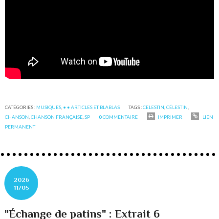
CATÉGORIES :
MUSIQUES
,
• • ARTICLES ET BLABLAS
TAGS :
CELESTIN
,
CÉLESTIN
,
CHANSON
,
CHANSON FRANÇAISE
,
SP
0
COMMENTAIRE
IMPRIMER
LIEN
PERMANENT
2026
11/05
"Échange de patins" : Extrait 6