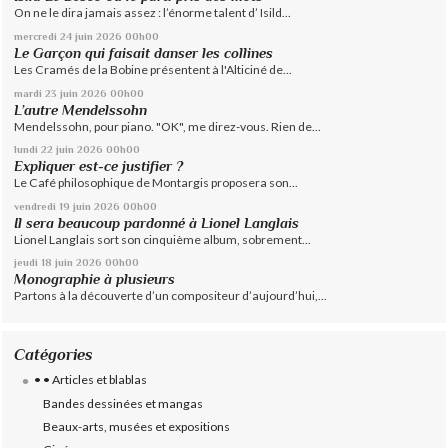
On ne le dira jamais assez : l’énorme talent d’ Isild...
mercredi 24
juin 2026
00h00
Le Garçon qui faisait danser les collines
Les Cramés de la Bobine présentent à l'Alticiné de...
mardi 23
juin 2026
00h00
L’autre Mendelssohn
Mendelssohn, pour piano. "OK", me direz-vous. Rien de...
lundi 22
juin 2026
00h00
Expliquer est-ce justifier ?
Le Café philosophique de Montargis proposera son...
vendredi 19
juin 2026
00h00
Il sera beaucoup pardonné à Lionel Langlais
Lionel Langlais sort son cinquième album, sobrement...
jeudi 18
juin 2026
00h00
Monographie à plusieurs
Partons à la découverte d’un compositeur d’aujourd’hui,...
Catégories
• • Articles et blablas
Bandes dessinées et mangas
Beaux-arts, musées et expositions