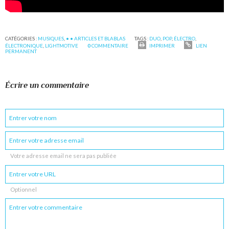
CATÉGORIES :
MUSIQUES
,
• • ARTICLES ET BLABLAS
TAGS :
DUO
,
POP
,
ÉLECTRO
,
ÉLECTRONIQUE
,
LIGHTMOTIVE
0
COMMENTAIRE
IMPRIMER
LIEN
PERMANENT
Écrire un commentaire
Votre adresse email ne sera pas publiée
Optionnel