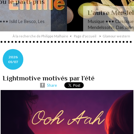
L’autre Mendelssohn
Musique ••• Classique ••• Fanny
Mendelssohn, Das Jahr
À la recherche de Philippe Malhaire
Page d'accueil
Glamour western
2026
01/07
Lightmotive motivés par l’été
Share