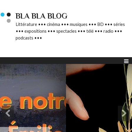
BLA BLA BLOG
Littérature ••• cinéma ••• musiques ••• BD ••• séries
••• expositions ••• spectacles ••• télé ••• radio •••
podcasts •••