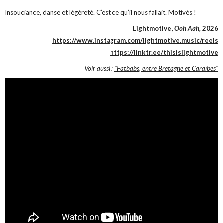
Insouciance, danse et légèreté. C’est ce qu’il nous fallait. Motivés !
Lightmotive,
Ooh Aah,
2026
https://www.instagram.com/lightmotive.music/reels
https://linktr.ee/thisislightmotive
Voir aussi :
"Fatbabs, entre Bretagne et Caraïbes"