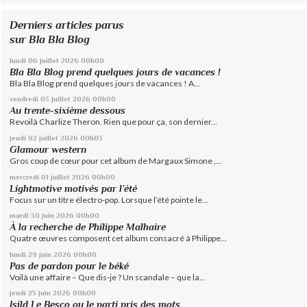
Derniers articles parus
sur Bla Bla Blog
lundi 06
juillet 2026
00h00
Bla Bla Blog prend quelques jours de vacances !
Bla Bla Blog prend quelques jours de vacances ! A...
vendredi 03
juillet 2026
00h00
Au trente-sixième dessous
Revoilà Charlize Theron. Rien que pour ça, son dernier...
jeudi 02
juillet 2026
00h03
Glamour western
Gros coup de cœur pour cet album de Margaux Simone ,...
mercredi 01
juillet 2026
00h00
Lightmotive motivés par l’été
Focus sur un titre électro-pop. Lorsque l’été pointe le...
mardi 30
juin 2026
00h00
À la recherche de Philippe Malhaire
Quatre œuvres composent cet album consacré à Philippe...
lundi 29
juin 2026
00h00
Pas de pardon pour le béké
Voilà une affaire – Que dis-je ? Un scandale – que la...
jeudi 25
juin 2026
00h00
Isild Le Besco ou le parti pris des mots