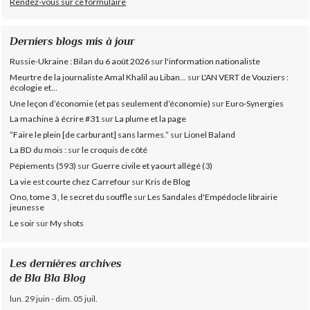
Rendez-vous sur ce formulaire
Derniers blogs mis à jour
Russie-Ukraine : Bilan du 6 août 2026
sur
l'information nationaliste
Meurtre de la journaliste Amal Khalil au Liban...
sur
L'AN VERT de Vouziers :
écologie et...
Une leçon d’économie (et pas seulement d’économie)
sur
Euro-Synergies
La machine à écrire #31
sur
La plume et la page
”Faire le plein [de carburant] sans larmes.”
sur
Lionel Baland
La BD du mois :
sur
le croquis de côté
Pépiements (593)
sur
Guerre civile et yaourt allégé (3)
La vie est courte chez Carrefour
sur
Kris de Blog
Ono, tome 3 , le secret du souffle
sur
Les Sandales d'Empédocle librairie
jeunesse
Le soir
sur
My shots
Les dernières archives
de Bla Bla Blog
lun. 29 juin - dim. 05 juil.