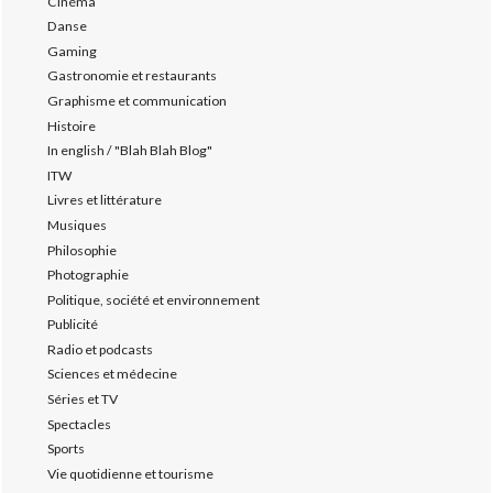
Cinéma
Danse
Gaming
Gastronomie et restaurants
Graphisme et communication
Histoire
In english / "Blah Blah Blog"
ITW
Livres et littérature
Musiques
Philosophie
Photographie
Politique, société et environnement
Publicité
Radio et podcasts
Sciences et médecine
Séries et TV
Spectacles
Sports
Vie quotidienne et tourisme