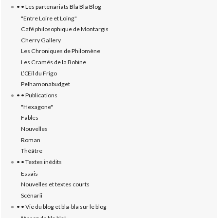
• • Les partenariats Bla Bla Blog
"Entre Loire et Loing"
Café philosophique de Montargis
Cherry Gallery
Les Chroniques de Philomène
Les Cramés de la Bobine
L’‎Œil du Frigo
Pelhamonabudget
• • Publications
"Hexagone"
Fables
Nouvelles
Roman
Théâtre
• • Textes inédits
Essais
Nouvelles et textes courts
Scénarii
• • Vie du blog et bla-bla sur le blog