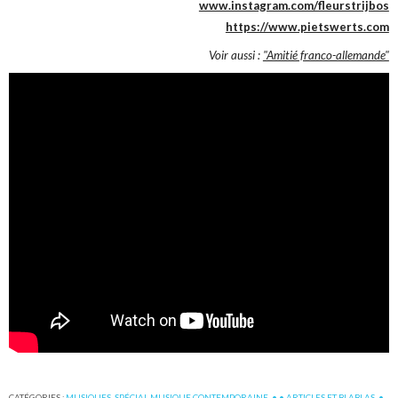
www.instagram.com/fleurstrijbos
https://www.pietswerts.com
Voir aussi :
"Amitié franco-allemande"
CATÉGORIES :
MUSIQUES
,
SPÉCIAL MUSIQUE CONTEMPORAINE
,
• • ARTICLES ET BLABLAS
,
•