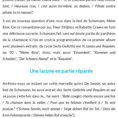
tant, / Heureuse rose, / c’est qu’en toi-même, en dedans, / Pétale contre
pétale, tu te reposes
".
Il est de nouveau question d’une rose dans le lied de Schumann,
Meine
Rose
. De ce romantisme pur jus, Fleur Strijblos et Babette Craens en font
une délicieuse sucrerie. Schumann fait sans nul doute partie du panthéon
de la chanteuse si l’on en croit la programmation de ce premier album
avec plusieurs extraits du cycle
Sechs Gedichte von N. Lenau und Requiem,
op. 90
: "
Meine Rose"
, donc, mais aussi
"Einsamkeit", "Kommen und
Scheiden", "Der Schwere Abend"
et le
"Requiem
".
Une lacune en partie réparée
Arrêtons-nous un instant sur cette merveille qu’est
Die Sennin
, un autre
lied de Schumann, lui aussi extrait des
Sechs Gedichte und Requiem
et qui
se passe cette fois dans le… far west : "
Belle cowgirl, chante encore une fois
/ Ta chanson dans la vallée, / Pour que les falaises s'éveillent à / Ta voix
joyeuse.
" ("
Schöne Sennin, noch einmal / Singe deinen Ruf ins Tal, / Dass die
from Felsensprache / Deinem hellen Ruf erwache
").