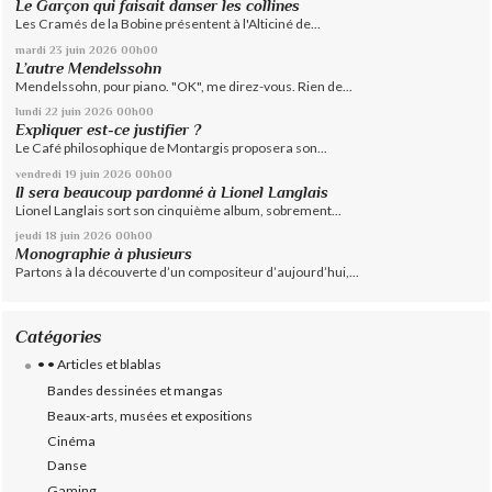
Le Garçon qui faisait danser les collines
Les Cramés de la Bobine présentent à l'Alticiné de...
mardi 23
juin 2026
00h00
L’autre Mendelssohn
Mendelssohn, pour piano. "OK", me direz-vous. Rien de...
lundi 22
juin 2026
00h00
Expliquer est-ce justifier ?
Le Café philosophique de Montargis proposera son...
vendredi 19
juin 2026
00h00
Il sera beaucoup pardonné à Lionel Langlais
Lionel Langlais sort son cinquième album, sobrement...
jeudi 18
juin 2026
00h00
Monographie à plusieurs
Partons à la découverte d’un compositeur d’aujourd’hui,...
Catégories
• • Articles et blablas
Bandes dessinées et mangas
Beaux-arts, musées et expositions
Cinéma
Danse
Gaming