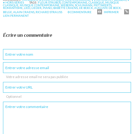
• HORS-SÉRIES
TAGS :
FLEUR STRIJBOS
,
CONTEMPORAINE
,
CLASSIQUE
,
MUSIQUE
CLASSIQUE
,
MUSIQUE CONTEMPORAINE
,
WEBERN
,
SCHUMANN
,
PIET SWERTS
,
ROMANTISME
,
LIED
,
LIEDER
,
PIANO
,
BABETTE CRAENS
,
DE BOECK
,
AUGUSTE DE BOCK
,
BELGE
,
ALAIN CRAENS
,
RICHARD STRAUSS
0
COMMENTAIRE
IMPRIMER
LIEN PERMANENT
Écrire un commentaire
Votre adresse email ne sera pas publiée
Optionnel