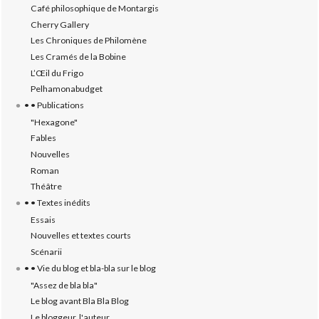
Café philosophique de Montargis
Cherry Gallery
Les Chroniques de Philomène
Les Cramés de la Bobine
L’‎Œil du Frigo
Pelhamonabudget
• • Publications
"Hexagone"
Fables
Nouvelles
Roman
Théâtre
• • Textes inédits
Essais
Nouvelles et textes courts
Scénarii
• • Vie du blog et bla-bla sur le blog
"Assez de bla bla"
Le blog avant Bla Bla Blog
Le bloggeur, l'auteur