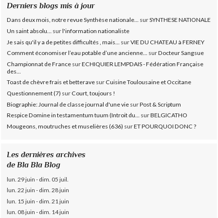
Derniers blogs mis à jour
Dans deux mois, notre revue Synthèse nationale...
sur
SYNTHESE NATIONALE
Un saint absolu…
sur
l'information nationaliste
Je sais qu'il y a de petites difficultés , mais...
sur
VIE DU CHATEAU à FERNEY
Comment économiser l’eau potable d’une ancienne...
sur
Docteur Sangsue
Championnat de France
sur
ECHIQUIER LEMPDAIS - Fédération Française
des...
Toast de chèvre frais et betterave
sur
Cuisine Toulousaine et Occitane
Questionnement (7)
sur
Court, toujours !
Biographie: Journal de classe journal d'une vie
sur
Post & Scriptum
Respice Domine in testamentum tuum (Introit du...
sur
BELGICATHO
Mougeons, moutruches et muselières (636)
sur
ET POURQUOI DONC ?
Les dernières archives
de Bla Bla Blog
lun. 29 juin - dim. 05 juil.
lun. 22 juin - dim. 28 juin
lun. 15 juin - dim. 21 juin
lun. 08 juin - dim. 14 juin