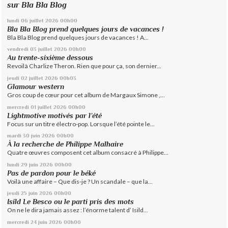
sur Bla Bla Blog
lundi 06
juillet 2026
00h00
Bla Bla Blog prend quelques jours de vacances !
Bla Bla Blog prend quelques jours de vacances ! A...
vendredi 03
juillet 2026
00h00
Au trente-sixième dessous
Revoilà Charlize Theron. Rien que pour ça, son dernier...
jeudi 02
juillet 2026
00h03
Glamour western
Gros coup de cœur pour cet album de Margaux Simone ,...
mercredi 01
juillet 2026
00h00
Lightmotive motivés par l’été
Focus sur un titre électro-pop. Lorsque l’été pointe le...
mardi 30
juin 2026
00h00
À la recherche de Philippe Malhaire
Quatre œuvres composent cet album consacré à Philippe...
lundi 29
juin 2026
00h00
Pas de pardon pour le béké
Voilà une affaire – Que dis-je ? Un scandale – que la...
jeudi 25
juin 2026
00h00
Isild Le Besco ou le parti pris des mots
On ne le dira jamais assez : l’énorme talent d’ Isild...
mercredi 24
juin 2026
00h00