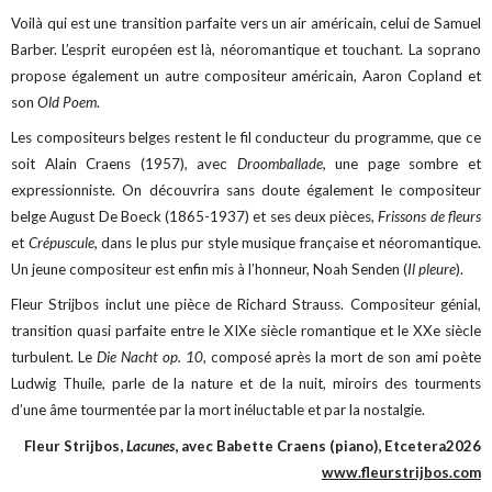
Voilà qui est une transition parfaite vers un air américain, celui de Samuel
Barber. L’esprit européen est là, néoromantique et touchant. La soprano
propose également un autre compositeur américain, Aaron Copland et
son
Old Poem
.
Les compositeurs belges restent le fil conducteur du programme, que ce
soit Alain Craens (1957), avec
Droomballade,
une page sombre et
expressionniste. On découvrira sans doute également le compositeur
belge August De Boeck (1865-1937) et ses deux pièces,
Frissons de fleurs
et
Crépuscule,
dans le plus pur style musique française et néoromantique.
Un jeune compositeur est enfin mis à l’honneur, Noah Senden (
Il pleure
).
Fleur Strijbos inclut une pièce de Richard Strauss. Compositeur génial,
transition quasi parfaite entre le XIXe siècle romantique et le XXe siècle
turbulent. Le
Die Nacht op. 10
, composé après la mort de son ami poète
Ludwig Thuile, parle de la nature et de la nuit, miroirs des tourments
d’une âme tourmentée par la mort inéluctable et par la nostalgie.
Fleur Strijbos,
Lacunes
, avec Babette Craens (piano), Etcetera2026
www.fleurstrijbos.com