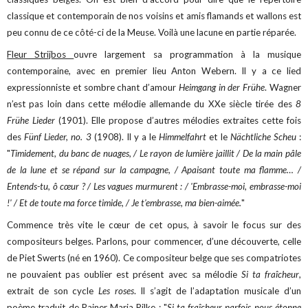
classique et contemporain de nos voisins et amis flamands et wallons est
peu connu de ce côté-ci de la Meuse. Voilà une lacune en partie réparée.
Fleur Strijbos
ouvre largement sa programmation à la musique
contemporaine, avec en premier lieu Anton Webern. Il y a ce lied
expressionniste et sombre chant d’amour
Heimgang in der Frühe
. Wagner
n’est pas loin dans cette mélodie allemande du XXe siècle tirée des
8
Frühe Lieder
(1901). Elle propose d’autres mélodies extraites cette fois
des
Fünf Lieder, no. 3
(1908). Il y a le
Himmelfahrt
et le
Nächtliche Scheu
:
"
Timidement, du banc de nuages, / Le rayon de lumière jaillit / De la main pâle
de la lune et se répand sur la campagne, / Apaisant toute ma flamme… /
Entends-tu, ô cœur ? / Les vagues murmurent : / 'Embrasse-moi, embrasse-moi
!' / Et de toute ma force timide, / Je t'embrasse, ma bien-aimée.
"
Commence très vite le cœur de cet opus, à savoir le focus sur des
compositeurs belges. Parlons, pour commencer, d’une découverte, celle
de Piet Swerts (né en 1960). Ce compositeur belge que ses compatriotes
ne pouvaient pas oublier est présent avec sa mélodie
Si ta fraîcheur
,
extrait de son cycle
Les roses
. Il s’agit de l’adaptation musicale d’un
poème traduit de Rainer Maria Rilke : "
Si ta fraîcheur parfois nous étonne