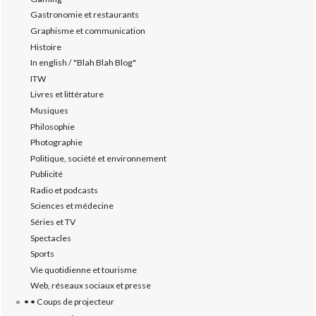
Gastronomie et restaurants
Graphisme et communication
Histoire
In english / "Blah Blah Blog"
ITW
Livres et littérature
Musiques
Philosophie
Photographie
Politique, société et environnement
Publicité
Radio et podcasts
Sciences et médecine
Séries et TV
Spectacles
Sports
Vie quotidienne et tourisme
Web, réseaux sociaux et presse
• • Coups de projecteur