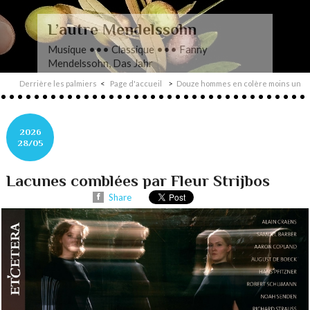
L’autre Mendelssohn
Musique ••• Classique ••• Fanny
Mendelssohn, Das Jahr
Derrière les palmiers
Page d'accueil
Douze hommes en colère moins un
2026
28/05
Lacunes comblées par Fleur Strijbos
Share