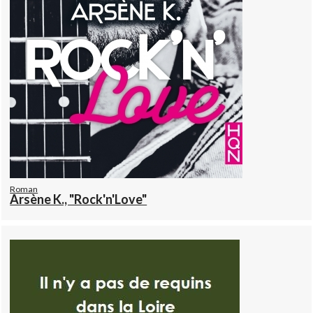
Roman
Arsène K., "Rock'n'Love"