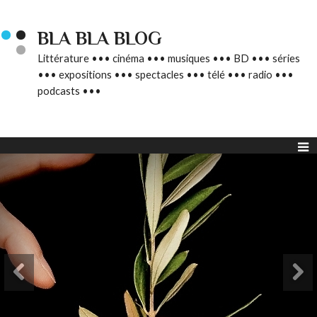
BLA BLA BLOG
Littérature ••• cinéma ••• musiques ••• BD ••• séries
••• expositions ••• spectacles ••• télé ••• radio •••
podcasts •••