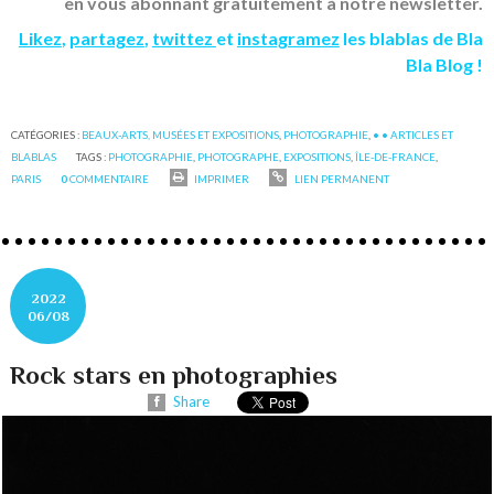
en vous abonnant gratuitement à notre newsletter.
Likez
,
partagez
,
twittez
et
instagramez
les blablas de Bla
Bla Blog !
CATÉGORIES :
BEAUX-ARTS, MUSÉES ET EXPOSITIONS
,
PHOTOGRAPHIE
,
• • ARTICLES ET
BLABLAS
TAGS :
PHOTOGRAPHIE
,
PHOTOGRAPHE
,
EXPOSITIONS
,
ÎLE-DE-FRANCE
,
PARIS
0
COMMENTAIRE
IMPRIMER
LIEN PERMANENT
2022
06/08
Rock stars en photographies
Share