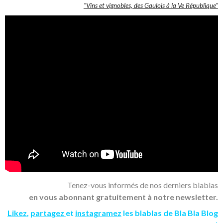
"Vins et vignobles, des Gaulois à la Ve République"
Tenez-vous informés de nos derniers blablas
en vous abonnant gratuitement à notre newsletter.
Likez
,
partagez
et
instagramez
les blablas de Bla Bla Blog