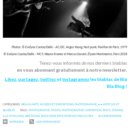
Photos : © Evelyne Coutas/Dalle – AC/DC, Angus Young, Nuit punk, Pavillon de Paris, 1979
© Evelyne Coutas/Dalle – MC5, Wayne Kramer et Marcus Durant, Élysée Montmartre, Paris 2018
Tenez-vous informés de nos derniers blablas
en vous abonnant gratuitement à notre newsletter.
Likez
,
partagez
,
twittez
et
instagramez
les blablas de Bla
Bla Blog !
CATÉGORIES :
BEAUX-ARTS, MUSÉES ET EXPOSITIONS
,
PHOTOGRAPHIE
,
• • ARTICLES ET
BLABLAS
TAGS :
PHOTOGRAPHE
,
PHOTO
,
PHOTOGRAPHIE
,
EXPOSITION
,
ROCK
,
DINARD
,
ILLE-ET-VILAINE
,
BRETAGNE
,
ROCK STAR #PHOTOSEVELYNECOUTAS
0
COMMENTAIRE
IMPRIMER
LIEN PERMANENT