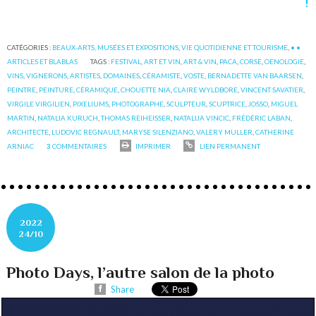
!
CATÉGORIES :
BEAUX-ARTS, MUSÉES ET EXPOSITIONS
,
VIE QUOTIDIENNE ET TOURISME
,
• •
ARTICLES ET BLABLAS
TAGS :
FESTIVAL
,
ART ET VIN
,
ART & VIN
,
PACA
,
CORSE
,
OENOLOGIE
,
VINS
,
VIGNERONS
,
ARTISTES
,
DOMAINES
,
CÉRAMISTE
,
VOSTE
,
BERNADETTE VAN BAARSEN
,
PEINTRE
,
PEINTURE
,
CÉRAMIQUE
,
CHOUETTE NIA
,
CLAIRE WYLDBORE
,
VINCENT SAVATIER
,
VIRGILE VIRGILIEN
,
PIXELIUMS
,
PHOTOGRAPHE
,
SCULPTEUR
,
SCUPTRICE
,
JOSSO
,
MIGUEL
MARTIN
,
NATALIA KURUCH
,
THOMAS REIHEISSER
,
NATALIJA VINCIC
,
FRÉDÉRIC LABAN
,
ARCHITECTE
,
LUDOVIC REGNAULT
,
MARYSE SILENZIANO
,
VALERY MULLER
,
CATHERINE
ARNIAC
3
COMMENTAIRES
IMPRIMER
LIEN PERMANENT
2022
24/10
Photo Days, l’autre salon de la photo
Share