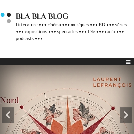
BLA BLA BLOG
Littérature ••• cinéma ••• musiques ••• BD ••• séries
••• expositions ••• spectacles ••• télé ••• radio •••
podcasts •••