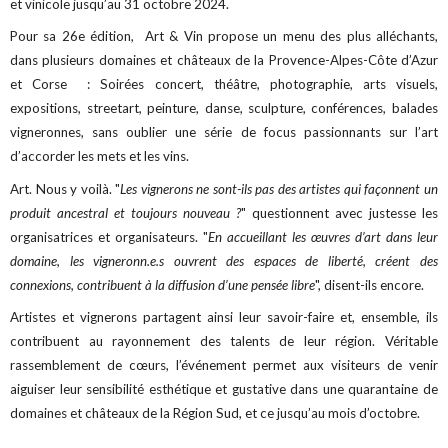
et vinicole jusqu’au 31 octobre 2024.
Pour sa 26e édition, Art & Vin propose un menu des plus alléchants,
dans plusieurs domaines et châteaux de la Provence-Alpes-Côte d’Azur
et Corse : Soirées concert, théâtre, photographie, arts visuels,
expositions, streetart, peinture, danse, sculpture, conférences, balades
vigneronnes, sans oublier une série de focus passionnants sur l’art
d’accorder les mets et les vins.
Art. Nous y voilà. "
Les vignerons ne sont-ils pas des artistes qui façonnent un
produit ancestral et toujours nouveau ?
" questionnent avec justesse les
organisatrices et organisateurs. "
En accueillant les œuvres d’art dans leur
domaine, les vigneronn.e.s ouvrent des espaces de liberté, créent des
connexions, contribuent à la diffusion d’une pensée libre
", disent-ils encore.
Artistes et vignerons partagent ainsi leur savoir-faire et, ensemble, ils
contribuent au rayonnement des talents de leur région. Véritable
rassemblement de cœurs, l’événement permet aux visiteurs de venir
aiguiser leur sensibilité esthétique et gustative dans une quarantaine de
domaines et châteaux de la Région Sud, et ce jusqu’au mois d’octobre.