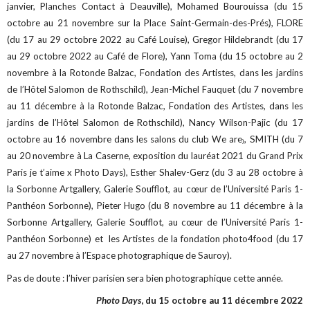
janvier, Planches Contact à Deauville), Mohamed Bourouissa (du 15
octobre au 21 novembre sur la Place Saint-Germain-des-Prés), FLORE
(du 17 au 29 octobre 2022 au Café Louise), Gregor Hildebrandt (du 17
au 29 octobre 2022 au Café de Flore), Yann Toma (du 15 octobre au 2
novembre à la Rotonde Balzac, Fondation des Artistes, dans les jardins
de l’Hôtel Salomon de Rothschild), Jean-Michel Fauquet (du 7 novembre
au 11 décembre à la Rotonde Balzac, Fondation des Artistes, dans les
jardins de l’Hôtel Salomon de Rothschild), Nancy Wilson-Pajic (du 17
octobre au 16 novembre dans les salons du club We are₎, SMITH (du 7
au 20 novembre à La Caserne, exposition du lauréat 2021 du Grand Prix
Paris je t’aime x Photo Days), Esther Shalev-Gerz (du 3 au 28 octobre à
la Sorbonne Artgallery, Galerie Soufflot, au cœur de l’Université Paris 1-
Panthéon Sorbonne), Pieter Hugo (du 8 novembre au 11 décembre à la
Sorbonne Artgallery, Galerie Soufflot, au cœur de l’Université Paris 1-
Panthéon Sorbonne) et les Artistes de la fondation photo4food (du 17
au 27 novembre à l’Espace photographique de Sauroy).
Pas de doute : l’hiver parisien sera bien photographique cette année.
Photo Days
, du 15 octobre au 11 décembre 2022