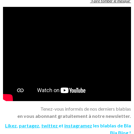
"Faire tomber le masque"
Tenez-vous informés de nos derniers blablas
en vous abonnant gratuitement à notre newsletter.
Likez
,
partagez
,
twittez
et
instagramez
les blablas de Bla
Bla Blog !