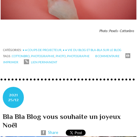
Photo : Pexels - Cottonbro
CATÉGORIES :
• • COUPS DE PROJECTEUR
,
• • VIE DU BLOG ET BLA-BLA SUR LE BLOG
TAGS :
COTTONBRO
,
PHOTOGRAPHIE
,
PHOTO
,
PHOTOGRAPHE
0
COMMENTAIRE
IMPRIMER
LIEN PERMANENT
2021
25/12
Bla Bla Blog vous souhaite un joyeux
Noël
Share