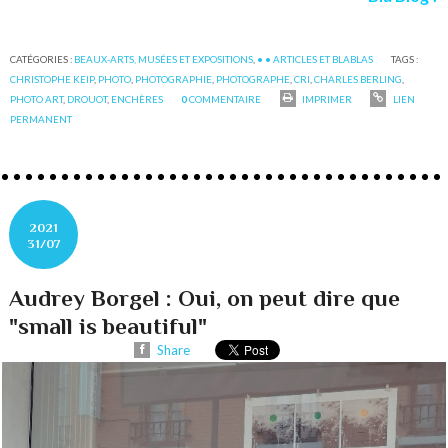
CATÉGORIES :
BEAUX-ARTS, MUSÉES ET EXPOSITIONS
,
• • ARTICLES ET BLABLAS
TAGS :
CHRISTOPHE KEIP
,
PHOTO
,
PHOTOGRAPHIE
,
PHOTOGRAPHE
,
CRI
,
CHARLES BERLING
,
PHOTO ART
,
DROUOT
,
ENCHÈRES
0
COMMENTAIRE
IMPRIMER
LIEN
PERMANENT
2021
31/07
Audrey Borgel : Oui, on peut dire que
"small is beautiful"
Share