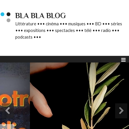
BLA BLA BLOG
Littérature ••• cinéma ••• musiques ••• BD ••• séries
••• expositions ••• spectacles ••• télé ••• radio •••
podcasts •••