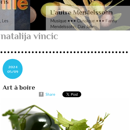
L’autre Mendelssohn
Musique ••• Classique ••• Fanny
Mendelssohn, Das Jahr
natalija vincic
2024
05/09
Art à boire
Share