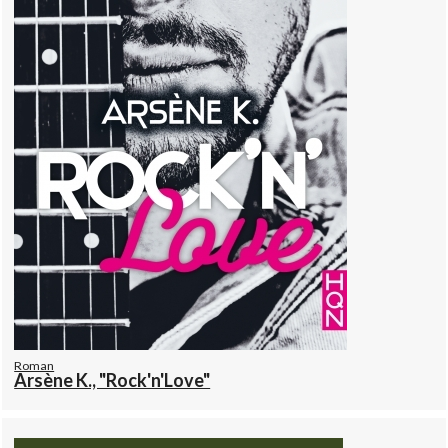
Roman
Arsène K., "Rock'n'Love"