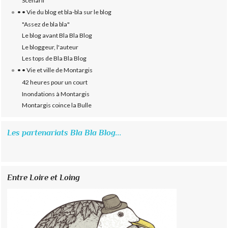
Scénarii
• • Vie du blog et bla-bla sur le blog
"Assez de bla bla"
Le blog avant Bla Bla Blog
Le bloggeur, l'auteur
Les tops de Bla Bla Blog
• • Vie et ville de Montargis
42 heures pour un court
Inondations à Montargis
Montargis coince la Bulle
Les partenariats Bla Bla Blog...
Entre Loire et Loing