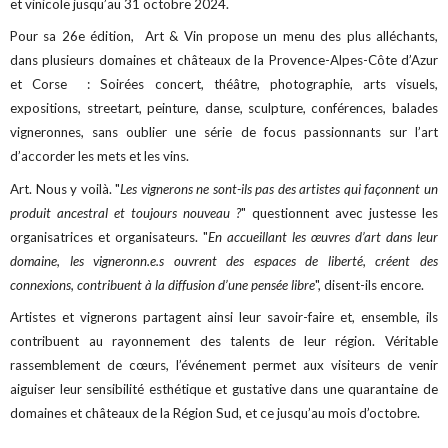
et vinicole jusqu’au 31 octobre 2024.
Pour sa 26e édition, Art & Vin propose un menu des plus alléchants,
dans plusieurs domaines et châteaux de la Provence-Alpes-Côte d’Azur
et Corse : Soirées concert, théâtre, photographie, arts visuels,
expositions, streetart, peinture, danse, sculpture, conférences, balades
vigneronnes, sans oublier une série de focus passionnants sur l’art
d’accorder les mets et les vins.
Art. Nous y voilà. "
Les vignerons ne sont-ils pas des artistes qui façonnent un
produit ancestral et toujours nouveau ?
" questionnent avec justesse les
organisatrices et organisateurs. "
En accueillant les œuvres d’art dans leur
domaine, les vigneronn.e.s ouvrent des espaces de liberté, créent des
connexions, contribuent à la diffusion d’une pensée libre
", disent-ils encore.
Artistes et vignerons partagent ainsi leur savoir-faire et, ensemble, ils
contribuent au rayonnement des talents de leur région. Véritable
rassemblement de cœurs, l’événement permet aux visiteurs de venir
aiguiser leur sensibilité esthétique et gustative dans une quarantaine de
domaines et châteaux de la Région Sud, et ce jusqu’au mois d’octobre.