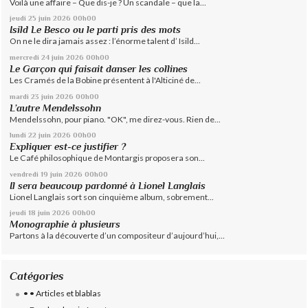
Voilà une affaire – Que dis-je ? Un scandale – que la...
jeudi 25
juin 2026
00h00
Isild Le Besco ou le parti pris des mots
On ne le dira jamais assez : l’énorme talent d’ Isild...
mercredi 24
juin 2026
00h00
Le Garçon qui faisait danser les collines
Les Cramés de la Bobine présentent à l'Alticiné de...
mardi 23
juin 2026
00h00
L’autre Mendelssohn
Mendelssohn, pour piano. "OK", me direz-vous. Rien de...
lundi 22
juin 2026
00h00
Expliquer est-ce justifier ?
Le Café philosophique de Montargis proposera son...
vendredi 19
juin 2026
00h00
Il sera beaucoup pardonné à Lionel Langlais
Lionel Langlais sort son cinquième album, sobrement...
jeudi 18
juin 2026
00h00
Monographie à plusieurs
Partons à la découverte d’un compositeur d’aujourd’hui,...
Catégories
• • Articles et blablas