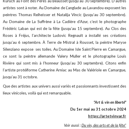
Kuruch au Font des Pères au Beausset (jusqu’au 30 septembre). D’autres
artistes sont à noter. Au Domaine de L’anglade au Lavandou exposent les
peintres Thomas Reiheisser et Natalija Vincic (jusqu’au 30 septembre).
Au Domaine de La Suffrène à La Cadière d’Azur, c’est le photographe
Frédéric Laban qui est de la fête (jusqu’au 15 septembre). Au Clos des
Roses à Fréjus, l’architecte Ludovic Regnault a installé ses créations
jusqu’au 6 septembre. À Terre de Mistral à Rousset, la peintre Maryse
Silenziano expose ses toiles. Au Domaine Isle Saint Pierre en Camargue,
ce sont la peintre allemande Valery Muller et le photographe Louis
Rivière qui sont mis à l’honneur (jusqu’au 30 septembre). Citons enfin
l’artiste protéiforme Catherine Arniac au Mas de Valériole en Camargue,
jusqu’au 31 octobre.
Que des artistes aux univers aussi variés et passionnants investissent des
lieux vinicoles, voilà qui est remarquable.
"Art & vin en liberté"
Du 1er mai au 31 octobre 2024
https://artetvinvar.fr
Voir aussi :
Du vin, des arts et de la fête"