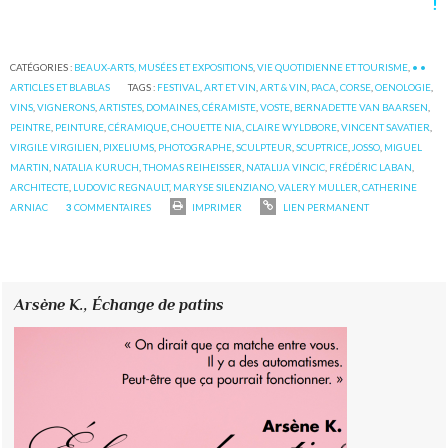
!
CATÉGORIES :
BEAUX-ARTS, MUSÉES ET EXPOSITIONS
,
VIE QUOTIDIENNE ET TOURISME
,
• •
ARTICLES ET BLABLAS
TAGS :
FESTIVAL
,
ART ET VIN
,
ART & VIN
,
PACA
,
CORSE
,
OENOLOGIE
,
VINS
,
VIGNERONS
,
ARTISTES
,
DOMAINES
,
CÉRAMISTE
,
VOSTE
,
BERNADETTE VAN BAARSEN
,
PEINTRE
,
PEINTURE
,
CÉRAMIQUE
,
CHOUETTE NIA
,
CLAIRE WYLDBORE
,
VINCENT SAVATIER
,
VIRGILE VIRGILIEN
,
PIXELIUMS
,
PHOTOGRAPHE
,
SCULPTEUR
,
SCUPTRICE
,
JOSSO
,
MIGUEL
MARTIN
,
NATALIA KURUCH
,
THOMAS REIHEISSER
,
NATALIJA VINCIC
,
FRÉDÉRIC LABAN
,
ARCHITECTE
,
LUDOVIC REGNAULT
,
MARYSE SILENZIANO
,
VALERY MULLER
,
CATHERINE
ARNIAC
3
COMMENTAIRES
IMPRIMER
LIEN PERMANENT
Arsène K.,
Échange de patins