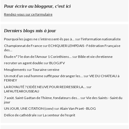
Pour écrire au bloggeur, c'est ici
Rendez-vous sur ce formulaire
Derniers blogs mis à jour
Pourquoi les juges ne s’intéressent-ils pas à...
sur
l'information nationaliste
Championnat de France
sur
ECHIQUIER LEMPDAIS - Fédération Française
des...
Étude n°7 le don de l’Amour 1 Corinthiens...
sur
Bible et vie chretienne
recruter un agent double
sur
BLOGJFV
Meuglements
sur
Touraine sereine
Un mot d’un seul homme suffit pour déranger les...
sur
VIE DU CHATEAU à
FERNEY
LA ROYAUTÉ ? L'IDÉE NEUVE POUR REDRESSER LA...
sur
LAFAUTEAROUSSEAU
7 août. Saint Gaëtan de Thiène, fondateurs des...
sur
Vie des Saints - Saint du
jour
UN JOUR, UNE CITATION (cxxv)
sur
Alain Van Praet - BLOG
Délice de cathédrale
sur
La senteur de l'esprit