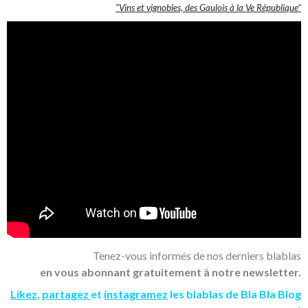
"Vins et vignobles, des Gaulois à la Ve République"
Tenez-vous informés de nos derniers blablas
en vous abonnant gratuitement à notre newsletter.
Likez
,
partagez
et
instagramez
les blablas de Bla Bla Blog