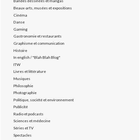
Bandes dessinées et mangas
Beaux-arts, musées et expositions
Cinéma
Danse
Gaming
Gastronomie et restaurants
Graphisme et communication
Histoire
In english / "Blah Blah Blog"
ITW
Livres et littérature
Musiques
Philosophie
Photographie
Politique, société et environnement
Publicité
Radio et podcasts
Sciences et médecine
Séries et TV
Spectacles