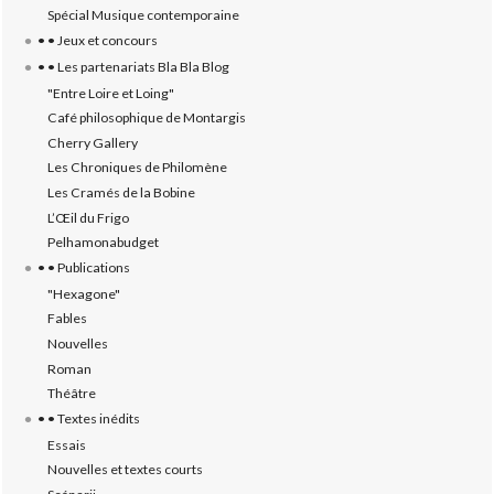
Spécial Musique contemporaine
• • Jeux et concours
• • Les partenariats Bla Bla Blog
"Entre Loire et Loing"
Café philosophique de Montargis
Cherry Gallery
Les Chroniques de Philomène
Les Cramés de la Bobine
L’‎Œil du Frigo
Pelhamonabudget
• • Publications
"Hexagone"
Fables
Nouvelles
Roman
Théâtre
• • Textes inédits
Essais
Nouvelles et textes courts