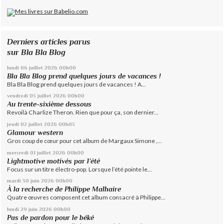
Derniers articles parus
sur Bla Bla Blog
lundi 06
juillet 2026
00h00
Bla Bla Blog prend quelques jours de vacances !
Bla Bla Blog prend quelques jours de vacances ! A...
vendredi 03
juillet 2026
00h00
Au trente-sixième dessous
Revoilà Charlize Theron. Rien que pour ça, son dernier...
jeudi 02
juillet 2026
00h03
Glamour western
Gros coup de cœur pour cet album de Margaux Simone ,...
mercredi 01
juillet 2026
00h00
Lightmotive motivés par l’été
Focus sur un titre électro-pop. Lorsque l’été pointe le...
mardi 30
juin 2026
00h00
À la recherche de Philippe Malhaire
Quatre œuvres composent cet album consacré à Philippe...
lundi 29
juin 2026
00h00
Pas de pardon pour le béké