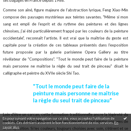
ses bagages en France depuis 1988.
Comme son aîné, figure majeure de l’abstraction lyrique, Feng Xiao-Min
compose des paysages mystérieux aux teintes savantes. "Même si mon
sang est empli de l’esprit et du rythme des peintures et des lignes
chinoises, j’ai été particulièrement frappé par les couleurs de la peinture
occidentale", reconnaît l’artiste. Il est vrai que la maîtrise du geste est
capitale pour la création de ces tableaux présentés dans l’exposition
future proposée par la galerie parisienne Opera Gallery au titre
révélateur de "Compositions". "Tout le monde peut faire de la peinture
mais personne ne maîtrise la règle du seul trait de pinceau" disait le
calligraphe et peintre du XVIIe siècle Shi Tao.
"Tout le monde peut faire de la
peinture mais personne ne maîtrise
la règle du seul trait de pinceau"
Loin d’être un carcan, cette formation traditionnelle ancre la légèreté du
En poursuivant votre navigation sur ce site, vous acceptez l'utilisation de
geste de Feng Xiao-Min assure son envolée et surtout aiguise son sens de
cookies. Ces derniers assurent le bon fonctionnement de nos services.
En
savoir plus
.
la composition. Si les couleurs, toujours choisies avec soin, s’étirent et se