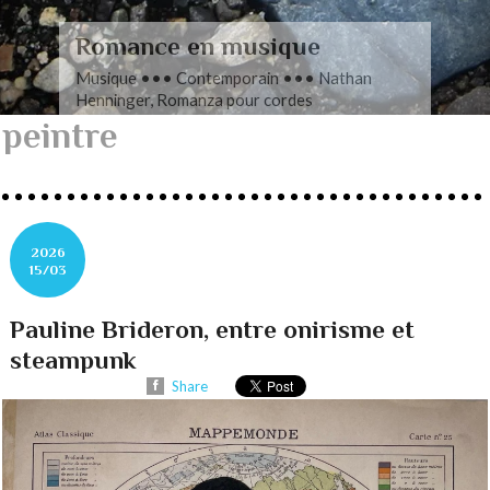
Romance en musique
Musique ••• Contemporain ••• Nathan
Henninger, Romanza pour cordes
peintre
2026
15/03
Pauline Brideron, entre onirisme et
steampunk
Share