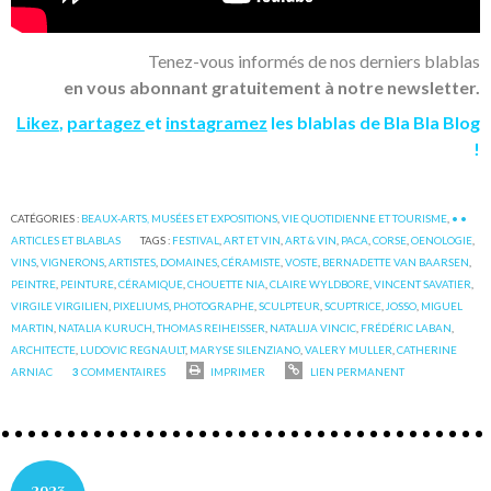
Tenez-vous informés de nos derniers blablas
en vous abonnant gratuitement à notre newsletter.
Likez
,
partagez
et
instagramez
les blablas de Bla Bla Blog
!
CATÉGORIES :
BEAUX-ARTS, MUSÉES ET EXPOSITIONS
,
VIE QUOTIDIENNE ET TOURISME
,
• •
ARTICLES ET BLABLAS
TAGS :
FESTIVAL
,
ART ET VIN
,
ART & VIN
,
PACA
,
CORSE
,
OENOLOGIE
,
VINS
,
VIGNERONS
,
ARTISTES
,
DOMAINES
,
CÉRAMISTE
,
VOSTE
,
BERNADETTE VAN BAARSEN
,
PEINTRE
,
PEINTURE
,
CÉRAMIQUE
,
CHOUETTE NIA
,
CLAIRE WYLDBORE
,
VINCENT SAVATIER
,
VIRGILE VIRGILIEN
,
PIXELIUMS
,
PHOTOGRAPHE
,
SCULPTEUR
,
SCUPTRICE
,
JOSSO
,
MIGUEL
MARTIN
,
NATALIA KURUCH
,
THOMAS REIHEISSER
,
NATALIJA VINCIC
,
FRÉDÉRIC LABAN
,
ARCHITECTE
,
LUDOVIC REGNAULT
,
MARYSE SILENZIANO
,
VALERY MULLER
,
CATHERINE
ARNIAC
3
COMMENTAIRES
IMPRIMER
LIEN PERMANENT
2023