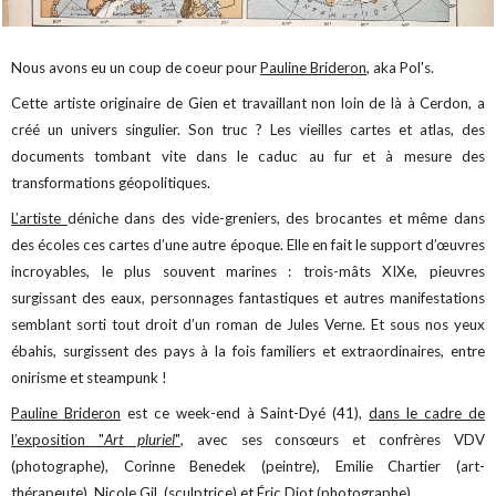
Nous avons eu un coup de coeur pour
Pauline Brideron
, aka Pol's.
Cette artiste originaire de Gien et travaillant non loin de là à Cerdon, a
créé un univers singulier.
Son truc ? Les vieilles cartes et atlas, des
documents tombant vite dans le caduc au fur et à mesure des
transformations géopolitiques.
L’artiste
déniche dans des vide-greniers, des brocantes et même dans
des écoles ces cartes d’une autre époque. Elle en fait le support d’œuvres
incroyables, le plus souvent marines : trois-mâts XIXe, pieuvres
surgissant des eaux, personnages fantastiques et autres manifestations
semblant sorti tout droit d’un roman de Jules Verne. Et sous nos yeux
ébahis, surgissent des pays à la fois familiers et extraordinaires, entre
onirisme et steampunk !
Pauline Brideron
est ce week-end à Saint-Dyé (41),
dans le cadre de
l’exposition "
Art pluriel
"
, avec ses consœurs et confrères VDV
(photographe), Corinne Benedek (peintre), Emilie Chartier (art-
thérapeute), Nicole Gil, (sculptrice) et Éric Diot (photographe).