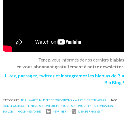
Tenez-vous informés de nos derniers blablas
en vous abonnant gratuitement à notre newsletter.
Likez
,
partagez
,
twittez
et
instagramez
les blablas de Bla
Bla Blog !
CATÉGORIES :
BEAUX-ARTS, MUSÉES ET EXPOSITIONS
,
• • ARTICLES ET BLABLAS
TAGS :
LIONEL GUIBOUT
,
PEINTRE
,
SCULPTEUR
,
PEINTURE
,
SCULPTURE
,
PARIS
,
FONDATION
TAYLOR
0
COMMENTAIRE
IMPRIMER
LIEN PERMANENT