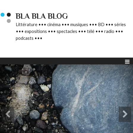
BLA BLA BLOG
Littérature ••• cinéma ••• musiques ••• BD ••• séries
••• expositions ••• spectacles ••• télé ••• radio •••
podcasts •••