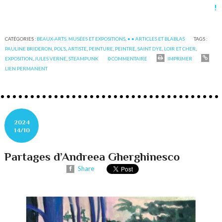
!
CATÉGORIES :
BEAUX-ARTS, MUSÉES ET EXPOSITIONS
,
• • ARTICLES ET BLABLAS
TAGS :
PAULINE BRIDERON
,
POL’S
,
ARTISTE
,
PEINTURE
,
PEINTRE
,
SAINT DYE
,
LOIR ET CHER
,
EXPOSITION
,
JULES VERNE
,
STEAMPUNK
0
COMMENTAIRE
IMPRIMER
LIEN PERMANENT
2024
14/10
Partages d’Andreea Gherghinesco
Share