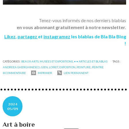
Tenez-vous informés de nos derniers blablas
en vous abonnant gratuitement à notre newsletter.
Likez
,
partagez
et
instagramez
les blablas de Bla Bla Blog
!
CATÉGORIES :
BEAUX-ARTS, MUSÉES ET EXPOSITIONS
,
• • ARTICLES ET BLABLAS
TAGS :
ANDREEA GHERGHINESCO
,
GIEN
,
LOIRET
,
EXPOSITION
,
PEINTURE
,
PEINTRE
0
COMMENTAIRE
IMPRIMER
LIEN PERMANENT
2024
05/09
Art à boire