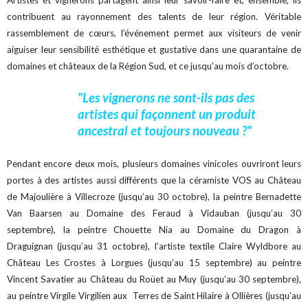
Artistes et vignerons partagent ainsi leur savoir-faire et, ensemble, ils
contribuent au rayonnement des talents de leur région. Véritable
rassemblement de cœurs, l’événement permet aux visiteurs de venir
aiguiser leur sensibilité esthétique et gustative dans une quarantaine de
domaines et châteaux de la Région Sud, et ce jusqu’au mois d’octobre.
"Les vignerons ne sont-ils pas des
artistes qui façonnent un produit
ancestral et toujours nouveau ?"
Pendant encore deux mois, plusieurs domaines vinicoles ouvriront leurs
portes à des artistes aussi différents que la céramiste VOS au Château
de Majoulière à Villecroze (jusqu’au 30 octobre), la peintre Bernadette
Van Baarsen au Domaine des Feraud à Vidauban (jusqu’au 30
septembre), la peintre Chouette Nia au Domaine du Dragon à
Draguignan (jusqu’au 31 octobre), l’artiste textile Claire Wyldbore au
Château Les Crostes à Lorgues (jusqu’au 15 septembre) au peintre
Vincent Savatier au Château du Roüet au Muy (jusqu’au 30 septembre),
au peintre Virgile Virgilien aux Terres de Saint Hilaire à Ollières (jusqu’au