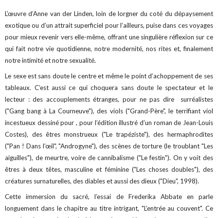
L’œuvre d’Anne van der Linden, loin de lorgner du coté du dépaysement
exotique ou d’un attrait superficiel pour l’ailleurs, puise dans ces voyages
pour mieux revenir vers elle-même, offrant une singulière réflexion sur ce
qui fait notre vie quotidienne, notre modernité, nos rites et, finalement
notre intimité et notre sexualité.
Le sexe est sans doute le centre et même le point d’achoppement de ses
tableaux. C’est aussi ce qui choquera sans doute le spectateur et le
lecteur : des accouplements étranges, pour ne pas dire surréalistes
("Gang bang à La Courneuve"), des viols ("Grand-Père", le terrifiant viol
incestueux dessiné pour , pour l’édition illustré d’un roman de Jean-Louis
Costes), des êtres monstrueux ("Le trapéziste"), des hermaphrodites
("Pan ! Dans l’œil", "Androgyne"), des scènes de torture (le troublant "Les
aiguilles"), de meurtre, voire de cannibalisme ("Le festin"). On y voit des
êtres à deux têtes, masculine et féminine ("Les choses doubles"), des
créatures surnaturelles, des diables et aussi des dieux ("Dieu", 1998).
Cette immersion du sacré, l’essai de Frederika Abbate en parle
longuement dans le chapitre au titre intrigant, "L’entrée au couvent". Ce