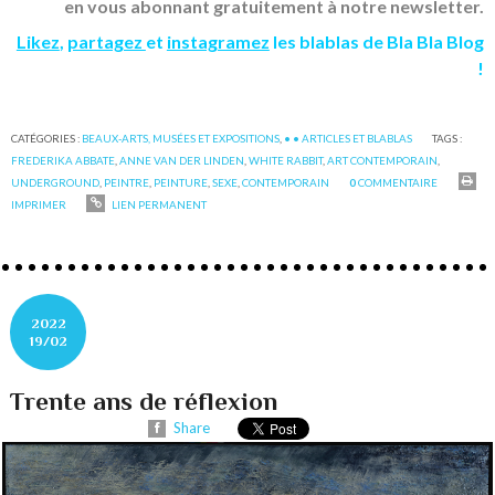
en vous abonnant gratuitement à notre newsletter.
Likez
,
partagez
et
instagramez
les blablas de Bla Bla Blog
!
CATÉGORIES :
BEAUX-ARTS, MUSÉES ET EXPOSITIONS
,
• • ARTICLES ET BLABLAS
TAGS :
FREDERIKA ABBATE
,
ANNE VAN DER LINDEN
,
WHITE RABBIT
,
ART CONTEMPORAIN
,
UNDERGROUND
,
PEINTRE
,
PEINTURE
,
SEXE
,
CONTEMPORAIN
0
COMMENTAIRE
IMPRIMER
LIEN PERMANENT
2022
19/02
Trente ans de réflexion
Share