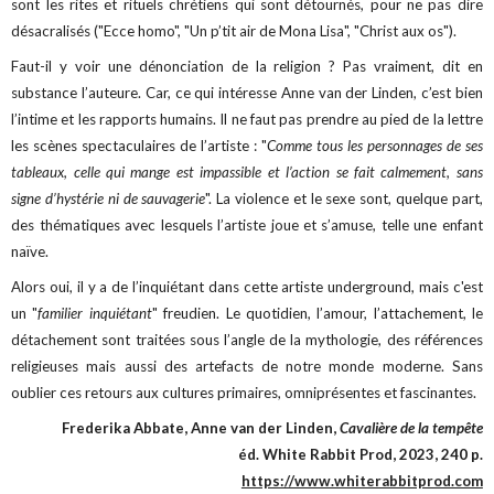
sont les rites et rituels chrétiens qui sont détournés, pour ne pas dire
désacralisés ("Ecce homo", "Un p’tit air de Mona Lisa", "Christ aux os").
Faut-il y voir une dénonciation de la religion ? Pas vraiment, dit en
substance l’auteure. Car, ce qui intéresse Anne van der Linden, c’est bien
l’intime et les rapports humains. Il ne faut pas prendre au pied de la lettre
les scènes spectaculaires de l’artiste : "
Comme tous les personnages de ses
tableaux, celle qui mange est impassible et l’action se fait calmement, sans
signe d’hystérie ni de sauvagerie
". La violence et le sexe sont, quelque part,
des thématiques avec lesquels l’artiste joue et s’amuse, telle une enfant
naïve.
Alors oui, il y a de l’inquiétant dans cette artiste underground, mais c'est
un "
familier inquiétant
" freudien. Le quotidien, l’amour, l’attachement, le
détachement sont traitées sous l’angle de la mythologie, des références
religieuses mais aussi des artefacts de notre monde moderne. Sans
oublier ces retours aux cultures primaires, omniprésentes et fascinantes.
Frederika Abbate, Anne van der Linden,
Cavalière de la tempête
éd. White Rabbit Prod, 2023, 240 p.
https://www.whiterabbitprod.com