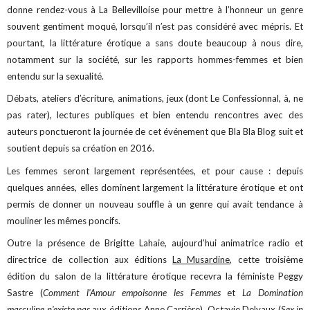
donne rendez-vous à La Bellevilloise pour mettre à l’honneur un genre
souvent gentiment moqué, lorsqu’il n’est pas considéré avec mépris. Et
pourtant, la littérature érotique a sans doute beaucoup à nous dire,
notamment sur la société, sur les rapports hommes-femmes et bien
entendu sur la sexualité.
Débats, ateliers d’écriture, animations, jeux (dont Le Confessionnal, à, ne
pas rater), lectures publiques et bien entendu rencontres avec des
auteurs ponctueront la journée de cet événement que Bla Bla Blog suit et
soutient depuis sa création en 2016.
Les femmes seront largement représentées, et pour cause : depuis
quelques années, elles dominent largement la littérature érotique et ont
permis de donner un nouveau souffle à un genre qui avait tendance à
mouliner les mêmes poncifs.
Outre la présence de Brigitte Lahaie, aujourd’hui animatrice radio et
directrice de collection aux éditions
La Musardine
, cette troisième
édition du salon de la littérature érotique recevra la féministe Peggy
Sastre (
Comment l'Amour empoisonne les Femmes
et
La Domination
masculine n'existe pas
aux éditions Anne Carrière), Octavie Delvaux (
Sex in