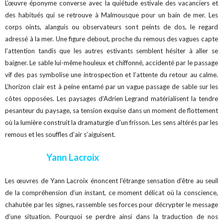
L’œuvre éponyme converse avec la quiétude estivale des vacanciers et
des habitués qui se retrouve à Malmousque pour un bain de mer. Les
corps oints, alanguis ou observateurs sont peints de dos, le regard
adressé à la mer. Une figure debout, proche du remous des vagues capte
l’attention tandis que les autres estivants semblent hésiter à aller se
baigner. Le sable lui-même houleux et chiffonné, accidenté par le passage
vif des pas symbolise une introspection et l’attente du retour au calme.
L’horizon clair est à peine entamé par un vague passage de sable sur les
côtes opposées. Les paysages d’Adrien Legrand matérialisent la tendre
pesanteur du paysage, sa tension exquise dans un moment de flottement
où la lumière construit la dramaturgie d’un frisson. Les sens altérés par les
remous et les souffles d’air s’aiguisent.
Yann Lacroix
Les œuvres de Yann Lacroix énoncent l’étrange sensation d’être au seuil
de la compréhension d’un instant, ce moment délicat où la conscience,
chahutée par les signes, rassemble ses forces pour décrypter le message
d’une situation. Pourquoi se perdre ainsi dans la traduction de nos