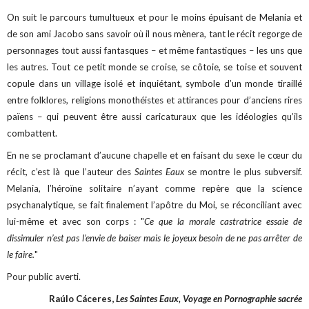
On suit le parcours tumultueux et pour le moins épuisant de Melania et
de son ami Jacobo sans savoir où il nous mènera, tant le récit regorge de
personnages tout aussi fantasques – et même fantastiques – les uns que
les autres. Tout ce petit monde se croise, se côtoie, se toise et souvent
copule dans un village isolé et inquiétant, symbole d’un monde tiraillé
entre folklores, religions monothéistes et attirances pour d’anciens rires
païens – qui peuvent être aussi caricaturaux que les idéologies qu’ils
combattent.
En ne se proclamant d’aucune chapelle et en faisant du sexe le cœur du
récit, c’est là que l’auteur des
Saintes Eaux
se montre le plus subversif.
Melania, l’héroïne solitaire n’ayant comme repère que la science
psychanalytique, se fait finalement l’apôtre du Moi, se réconciliant avec
lui-même et avec son corps : "
Ce que la morale castratrice essaie de
dissimuler n’est pas l’envie de baiser mais le joyeux besoin de ne pas arrêter de
le faire.
"
Pour public averti.
Raúlo Cáceres,
Les Saintes Eaux, Voyage en Pornographie sacrée