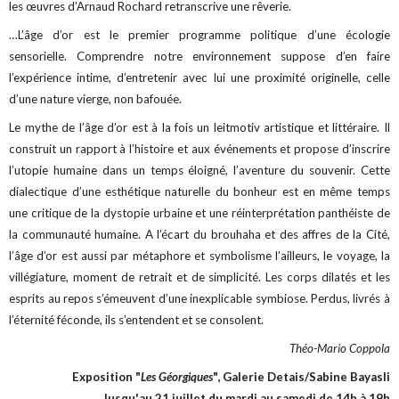
les œuvres d’Arnaud Rochard retranscrive une rêverie.
…L’âge d’or est le premier programme politique d’une écologie
sensorielle. Comprendre notre environnement suppose d’en faire
l’expérience intime, d’entretenir avec lui une proximité originelle, celle
d’une nature vierge, non bafouée.
Le mythe de l’âge d’or est à la fois un leitmotiv artistique et littéraire. Il
construit un rapport à l’histoire et aux événements et propose d’inscrire
l’utopie humaine dans un temps éloigné, l’aventure du souvenir. Cette
dialectique d’une esthétique naturelle du bonheur est en même temps
une critique de la dystopie urbaine et une réinterprétation panthéiste de
la communauté humaine. A l’écart du brouhaha et des affres de la Cité,
l’âge d’or est aussi par métaphore et symbolisme l’ailleurs, le voyage, la
villégiature, moment de retrait et de simplicité. Les corps dilatés et les
esprits au repos s’émeuvent d’une inexplicable symbiose. Perdus, livrés à
l’éternité féconde, ils s’entendent et se consolent.
Théo-Mario Coppola
Exposition "
Les Géorgiques
", Galerie Detais/Sabine Bayasli
Jusqu'au 21 juillet du mardi au samedi de 14h à 19h