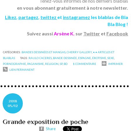
Tenez-vous informés de nos derniers blablas
en vous abonnant gratuitement à notre newsletter.
Likez
,
partagez
,
twittez
et
instagramez
les blablas de Bla
Bla Blog !
Suivez aussi
Arsène K.
sur
Twitter
et
Facebook
CATÉGORIES :
BANDES DESSINÉES ET MANGAS
,
CHERRY GALLERY
,
• • ARTICLES ET
BLABLAS
TAGS :
RAULO CACERES
,
BANDE DESSINÉE
,
ESPAGNE
,
ÉROTISME
,
SEXE
,
PORNOGRAPHIE
,
PAGANISME
,
RELIGION
,
SP
,
BD
1
COMMENTAIRE
IMPRIMER
LIEN PERMANENT
2018
05/12
Grande exposition de poche
Share