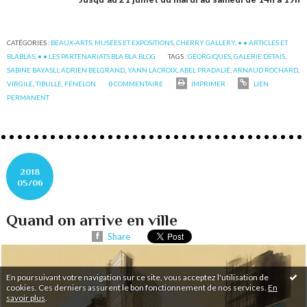
CATÉGORIES :
BEAUX-ARTS, MUSÉES ET EXPOSITIONS
,
CHERRY GALLERY
,
• • ARTICLES ET
BLABLAS
,
• • LES PARTENARIATS BLA BLA BLOG
TAGS :
GÉORGIQUES
,
GALERIE DETAIS
,
SABINE BAYASLI
,
ADRIEN BELGRAND
,
YANN LACROIX
,
ABEL PRADALIÉ
,
ARNAUD ROCHARD
,
VIRGILE
,
TIBULLE
,
FÉNELON
0
COMMENTAIRE
IMPRIMER
LIEN
PERMANENT
2018
05/06
Quand on arrive en ville
Share
En poursuivant votre navigation sur ce site, vous acceptez l'utilisation de
cookies. Ces derniers assurent le bon fonctionnement de nos services.
En
savoir plus
.