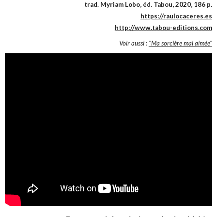
trad. Myriam Lobo, éd. Tabou, 2020, 186 p.
https://raulocaceres.es
http://www.tabou-editions.com
Voir aussi :
"Ma sorcière mal aimée"