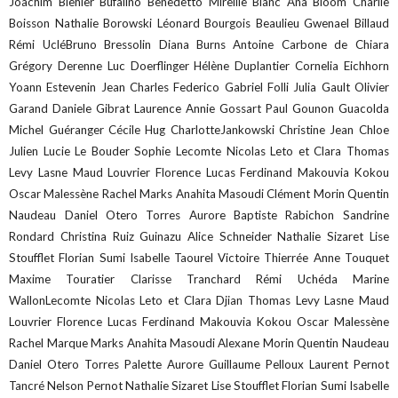
Joachim Biehler Bufalino Benedetto Mireille Blanc Ana Bloom Charlie
Boisson Nathalie Borowski Léonard Bourgois Beaulieu Gwenael Billaud
Rémi UcléBruno Bressolin Diana Burns Antoine Carbone de Chiara
Grégory Derenne Luc Doerflinger Hélène Duplantier Cornelia Eichhorn
Yoann Estevenin Jean Charles Federico Gabriel Folli Julia Gault Olivier
Garand Daniele Gibrat Laurence Annie Gossart Paul Gounon Guacolda
Michel Guéranger Cécile Hug CharlotteJankowski Christine Jean Chloe
Julien Lucie Le Bouder Sophie Lecomte Nicolas Leto et Clara Thomas
Levy Lasne Maud Louvrier Florence Lucas Ferdinand Makouvia Kokou
Oscar Malessène Rachel Marks Anahita Masoudi Clément Morin Quentin
Naudeau Daniel Otero Torres Aurore Baptiste Rabichon Sandrine
Rondard Christina Ruiz Guinazu Alice Schneider Nathalie Sizaret Lise
Stoufflet Florian Sumi Isabelle Taourel Victoire Thierrée Anne Touquet
Maxime Touratier Clarisse Tranchard Rémi Uchéda Marine
WallonLecomte Nicolas Leto et Clara Djian Thomas Levy Lasne Maud
Louvrier Florence Lucas Ferdinand Makouvia Kokou Oscar Malessène
Rachel Marque Marks Anahita Masoudi Alexane Morin Quentin Naudeau
Daniel Otero Torres Palette Aurore Guillaume Pelloux Laurent Pernot
Tancré Nelson Pernot Nathalie Sizaret Lise Stoufflet Florian Sumi Isabelle