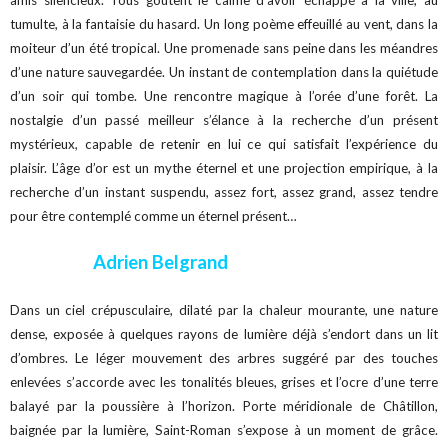
amis silencieux. Tous goûtent le calme d’avoir échappé à la ville, au
tumulte, à la fantaisie du hasard. Un long poème effeuillé au vent, dans la
moiteur d’un été tropical. Une promenade sans peine dans les méandres
d’une nature sauvegardée. Un instant de contemplation dans la quiétude
d’un soir qui tombe. Une rencontre magique à l’orée d’une forêt. La
nostalgie d’un passé meilleur s’élance à la recherche d’un présent
mystérieux, capable de retenir en lui ce qui satisfait l’expérience du
plaisir. L’âge d’or est un mythe éternel et une projection empirique, à la
recherche d’un instant suspendu, assez fort, assez grand, assez tendre
pour être contemplé comme un éternel présent…
Adrien Belgrand
Dans un ciel crépusculaire, dilaté par la chaleur mourante, une nature
dense, exposée à quelques rayons de lumière déjà s’endort dans un lit
d’ombres. Le léger mouvement des arbres suggéré par des touches
enlevées s’accorde avec les tonalités bleues, grises et l’ocre d’une terre
balayé par la poussière à l’horizon. Porte méridionale de Châtillon,
baignée par la lumière, Saint-Roman s’expose à un moment de grâce.