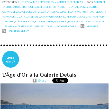
CATÉGORIES :
CHERRY GALLERY
,
SPECTACLES
,
• • ARTICLES ET BLABLAS
TAGS :
SALON DE
LA LITTÉRATURE ÉROTIQUE
,
SEXE
,
FLORE CHERRY
,
BRIGITTE LAHAIE
,
PEGGY SASTRE
,
OCTAVIE DELVAUX
,
EVA DELAMBRE
,
GALA FUR
,
ADELINE FLEURY
,
MARYSSA RACHEL
,
DARK
ROMANCE
,
JULIA PALOMBE
,
STELLA TANAGRA
,
GUENIÈVRE SURYOUS
,
CÉLINE TRAN
,
ROBIN
D’ANGELO
,
STÉPHANE ROSE
,
ETIENNE LIEBIG
,
WEINSTEIN
,
METOO
,
CAMILLE EMMANUELLE
,
LISA WIZNIA
,
CLAIRE ASSALI
,
BELLEVILLOISE
0
COMMENTAIRE
IMPRIMER
LIEN PERMANENT
2018
03/07
L'Âge d'Or à la Galerie Detais
Share