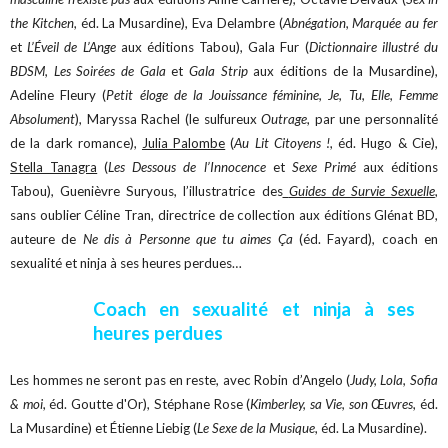
the Kitchen
, éd. La Musardine), Eva Delambre (
Abnégation, Marquée au fer
et
L’Éveil de L’Ange
aux éditions Tabou), Gala Fur (
Dictionnaire illustré du
BDSM, Les Soirées de Gala
et
Gala Strip
aux éditions de la Musardine),
Adeline Fleury (
Petit éloge de la Jouissance féminine, Je, Tu, Elle, Femme
Absolument
), Maryssa Rachel (le sulfureux
Outrage
, par une personnalité
de la dark romance),
Julia Palombe
(
Au Lit Citoyens !
, éd. Hugo & Cie),
Stella Tanagra
(
Les Dessous de l’Innocence
et
Sexe Primé
aux éditions
Tabou), Guenièvre Suryous, l’illustratrice des
Guides de Survie Sexuelle
,
sans oublier Céline Tran, directrice de collection aux éditions Glénat BD,
auteure de
Ne dis à Personne que tu aimes Ça
(éd. Fayard), coach en
sexualité et ninja à ses heures perdues…
Coach en sexualité et ninja à ses
heures perdues
Les hommes ne seront pas en reste, avec Robin d’Angelo (
Judy, Lola, Sofia
& moi
, éd. Goutte d'Or), Stéphane Rose (
Kimberley, sa Vie, son Œuvres
, éd.
La Musardine) et Étienne Liebig (
Le Sexe de la Musique
, éd. La Musardine).