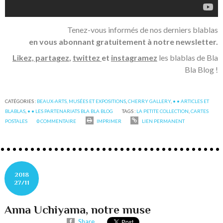
Tenez-vous informés de nos derniers blablas
en vous abonnant gratuitement à notre newsletter.
Likez, partagez
,
twittez
et
instagramez
les blablas de Bla
Bla Blog !
CATÉGORIES :
BEAUX-ARTS, MUSÉES ET EXPOSITIONS
,
CHERRY GALLERY
,
• • ARTICLES ET
BLABLAS
,
• • LES PARTENARIATS BLA BLA BLOG
TAGS :
LA PETITE COLLECTION
,
CARTES
POSTALES
0
COMMENTAIRE
IMPRIMER
LIEN PERMANENT
2018
27/11
Anna Uchiyama, notre muse
Share