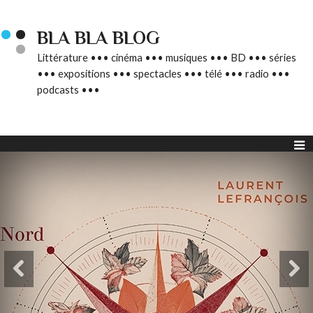
BLA BLA BLOG
Littérature ••• cinéma ••• musiques ••• BD ••• séries
••• expositions ••• spectacles ••• télé ••• radio •••
podcasts •••