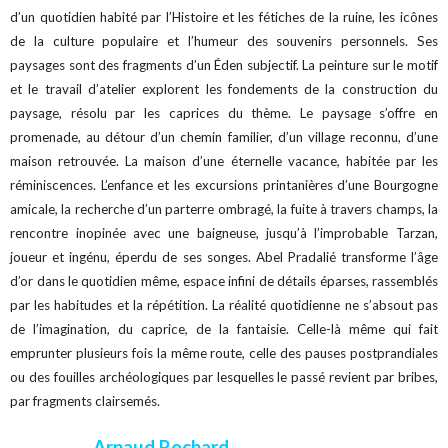
d’un quotidien habité par l’Histoire et les fétiches de la ruine, les icônes
de la culture populaire et l’humeur des souvenirs personnels. Ses
paysages sont des fragments d’un Éden subjectif. La peinture sur le motif
et le travail d’atelier explorent les fondements de la construction du
paysage, résolu par les caprices du thème. Le paysage s’offre en
promenade, au détour d’un chemin familier, d’un village reconnu, d’une
maison retrouvée. La maison d’une éternelle vacance, habitée par les
réminiscences. L’enfance et les excursions printanières d’une Bourgogne
amicale, la recherche d’un parterre ombragé, la fuite à travers champs, la
rencontre inopinée avec une baigneuse, jusqu’à l’improbable Tarzan,
joueur et ingénu, éperdu de ses songes. Abel Pradalié transforme l’âge
d’or dans le quotidien même, espace infini de détails éparses, rassemblés
par les habitudes et la répétition. La réalité quotidienne ne s’absout pas
de l’imagination, du caprice, de la fantaisie. Celle-là même qui fait
emprunter plusieurs fois la même route, celle des pauses postprandiales
ou des fouilles archéologiques par lesquelles le passé revient par bribes,
par fragments clairsemés.
Arnaud Rochard