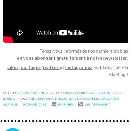
Tenez-vous informés de nos derniers blablas
en vous abonnant gratuitement à notre newsletter.
Likez, partagez
,
twittez
et
instagramez
les blablas de Bla
Bla Blog !
CATÉGORIES :
BEAUX-ARTS, MUSÉES ET EXPOSITIONS
,
CHERRY GALLERY
,
• • ARTICLES ET
BLABLAS
TAGS :
ANNA UCHIYAMA
,
MUSE
,
GALERIE HARDOUIN
,
ÉROTISME
,
JAPON
,
ASIATIQUE
0
COMMENTAIRE
IMPRIMER
LIEN PERMANENT