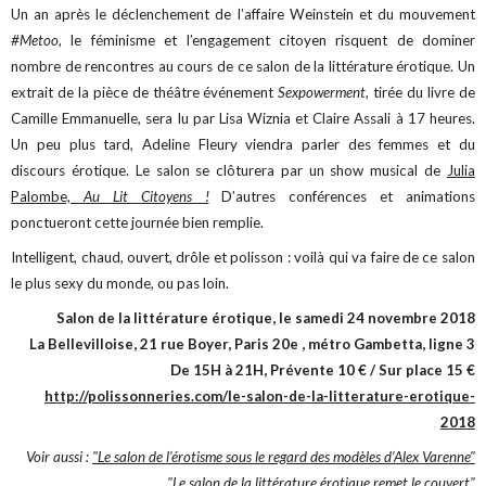
Un an après le déclenchement de l’affaire Weinstein et du mouvement
#Metoo
, le féminisme et l’engagement citoyen risquent de dominer
nombre de rencontres au cours de ce salon de la littérature érotique. Un
extrait de la pièce de théâtre événement
Sexpowerment
, tirée du livre de
Camille Emmanuelle, sera lu par Lisa Wiznia et Claire Assali à 17 heures.
Un peu plus tard, Adeline Fleury viendra parler des femmes et du
discours érotique. Le salon se clôturera par un show musical de
Julia
Palombe,
Au Lit Citoyens !
D’autres conférences et animations
ponctueront cette journée bien remplie.
Intelligent, chaud, ouvert, drôle et polisson : voilà qui va faire de ce salon
le plus sexy du monde, ou pas loin.
Salon de la littérature érotique, le samedi 24 novembre 2018
La Bellevilloise, 21 rue Boyer, Paris 20e , métro Gambetta, ligne 3
De 15H à 21H, Prévente 10 € / Sur place 15 €
http://polissonneries.com/le-salon-de-la-litterature-erotique-
2018
Voir aussi :
"Le salon de l’érotisme sous le regard des modèles d’Alex Varenne"
"Le salon de la littérature érotique remet le couvert"