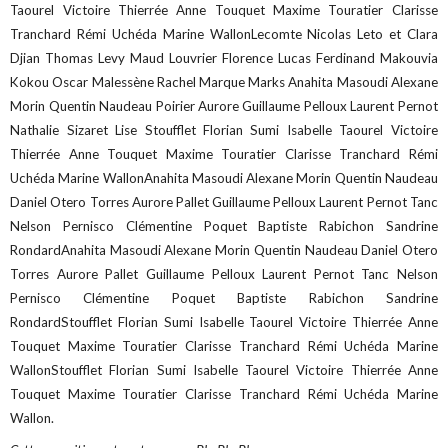
Taourel Victoire Thierrée Anne Touquet Maxime Touratier Clarisse
Tranchard Rémi Uchéda Marine WallonLecomte Nicolas Leto et Clara
Djian Thomas Levy Maud Louvrier Florence Lucas Ferdinand Makouvia
Kokou Oscar Malessène Rachel Marque Marks Anahita Masoudi Alexane
Morin Quentin Naudeau Poirier Aurore Guillaume Pelloux Laurent Pernot
Nathalie Sizaret Lise Stoufflet Florian Sumi Isabelle Taourel Victoire
Thierrée Anne Touquet Maxime Touratier Clarisse Tranchard Rémi
Uchéda Marine WallonAnahita Masoudi Alexane Morin Quentin Naudeau
Daniel Otero Torres Aurore Pallet Guillaume Pelloux Laurent Pernot Tanc
Nelson Pernisco Clémentine Poquet Baptiste Rabichon Sandrine
RondardAnahita Masoudi Alexane Morin Quentin Naudeau Daniel Otero
Torres Aurore Pallet Guillaume Pelloux Laurent Pernot Tanc Nelson
Pernisco Clémentine Poquet Baptiste Rabichon Sandrine
RondardStoufflet Florian Sumi Isabelle Taourel Victoire Thierrée Anne
Touquet Maxime Touratier Clarisse Tranchard Rémi Uchéda Marine
WallonStoufflet Florian Sumi Isabelle Taourel Victoire Thierrée Anne
Touquet Maxime Touratier Clarisse Tranchard Rémi Uchéda Marine
Wallon.