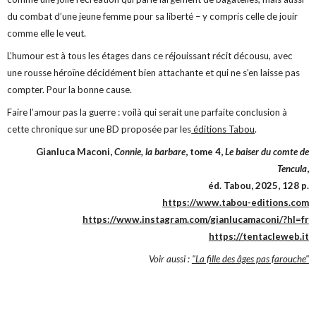
du combat d’une jeune femme pour sa liberté – y compris celle de jouir
comme elle le veut.
L’humour est à tous les étages dans ce réjouissant récit décousu, avec
une rousse héroïne décidément bien attachante et qui ne s’en laisse pas
compter. Pour la bonne cause.
Faire l’amour pas la guerre : voilà qui serait une parfaite conclusion à
cette chronique sur une BD proposée par les
éditions Tabou
.
Gianluca Maconi,
Connie, la barbare
, tome 4,
Le baiser du comte de
Tencula
,
éd. Tabou, 2025, 128 p.
https://www.tabou-editions.com
https://www.instagram.com/gianlucamaconi/?hl=fr
https://tentacleweb.it
Voir aussi :
"La fille des âges pas farouche"