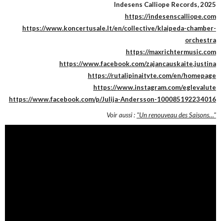
Indesens Calliope Records, 2025
https://indesenscalliope.com
https://www.koncertusale.lt/en/collective/klaipeda-chamber-
orchestra
https://maxrichtermusic.com
https://www.facebook.com/zajancauskaite.justina
https://rutalipinaityte.com/en/homepage
https://www.instagram.com/eglevalute
https://www.facebook.com/p/Julija-Andersson-100085192234016
Voir aussi :
"Un renouveau des Saisons…"