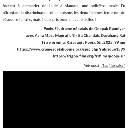
forcent à demander de l’aide à Mamata, une policière locale. En
affrontant la discrimination et le sexisme, les deux femmes tenteront de
résoudre l’affaire, mais à quel prix pour chacune d’elles ?
Pooja, Sir
, drame népalais de Deepak Rauniyar
avec Asha Maya Magrati, Nikita Chandak, Dayahang Rai
Titre original Rajagunj : Pooja, Sir, 2025, 99 mn
https://www.cramesdelabobine.org/spip.php?rubrique1599
https://trigon-film.org/fr/films/pooja-sir
Voir aussi :
"Les filles désir"