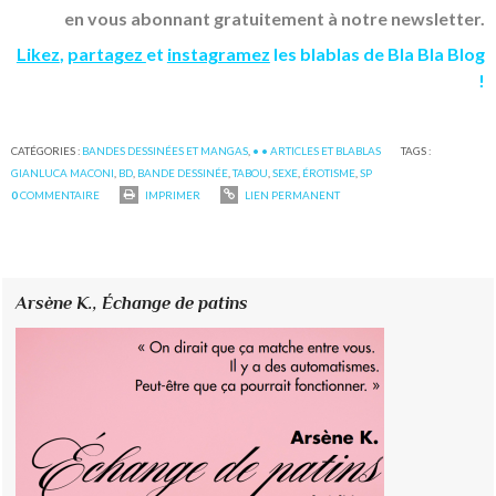
en vous abonnant gratuitement à notre newsletter.
Likez
,
partagez
et
instagramez
les blablas de Bla Bla Blog
!
CATÉGORIES :
BANDES DESSINÉES ET MANGAS
,
• • ARTICLES ET BLABLAS
TAGS :
GIANLUCA MACONI
,
BD
,
BANDE DESSINÉE
,
TABOU
,
SEXE
,
ÉROTISME
,
SP
0
COMMENTAIRE
IMPRIMER
LIEN PERMANENT
Arsène K.,
Échange de patins