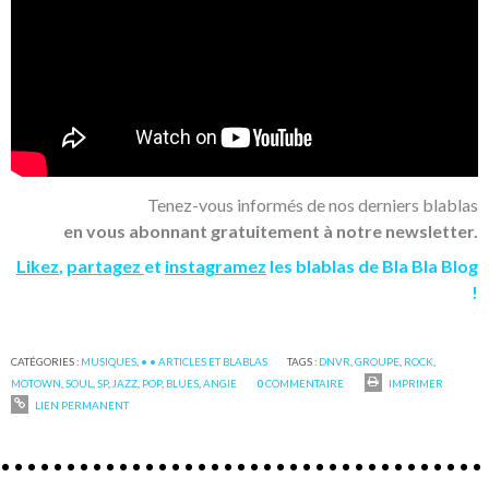
Tenez-vous informés de nos derniers blablas
en vous abonnant gratuitement à notre newsletter.
Likez
,
partagez
et
instagramez
les blablas de Bla Bla Blog
!
CATÉGORIES :
MUSIQUES
,
• • ARTICLES ET BLABLAS
TAGS :
DNVR
,
GROUPE
,
ROCK
,
MOTOWN
,
SOUL
,
SP
,
JAZZ
,
POP
,
BLUES
,
ANGIE
0
COMMENTAIRE
IMPRIMER
LIEN PERMANENT