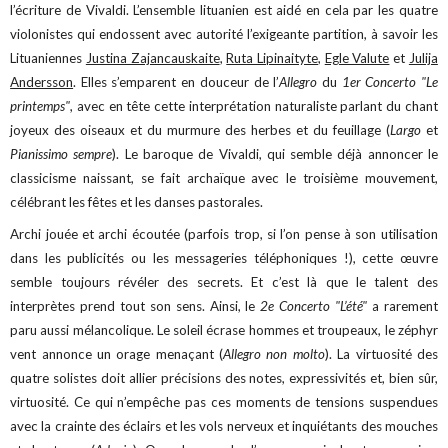
l’écriture de Vivaldi. L’ensemble lituanien est aidé en cela par les quatre
violonistes qui endossent avec autorité l’exigeante partition, à savoir les
Lituaniennes
Justina Zajancauskaite
,
Ruta Lipinaityte
,
Egle Valute
et
Julija
Andersson
. Elles s’emparent en douceur de l’
Allegro
du
1er Concerto "Le
printemps"
, avec en tête cette interprétation naturaliste parlant du chant
joyeux des oiseaux et du murmure des herbes et du feuillage (
Largo
et
Pianissimo sempre
). Le baroque de Vivaldi, qui semble déjà annoncer le
classicisme naissant, se fait archaïque avec le troisième mouvement,
célébrant les fêtes et les danses pastorales.
Archi jouée et archi écoutée (parfois trop, si l’on pense à son utilisation
dans les publicités ou les messageries téléphoniques !), cette œuvre
semble toujours révéler des secrets. Et c’est là que le talent des
interprètes prend tout son sens. Ainsi, le
2e Concerto "L’été"
a rarement
paru aussi mélancolique. Le soleil écrase hommes et troupeaux, le zéphyr
vent annonce un orage menaçant (
Allegro non molto
). La virtuosité des
quatre solistes doit allier précisions des notes, expressivités et, bien sûr,
virtuosité. Ce qui n’empêche pas ces moments de tensions suspendues
avec la crainte des éclairs et les vols nerveux et inquiétants des mouches