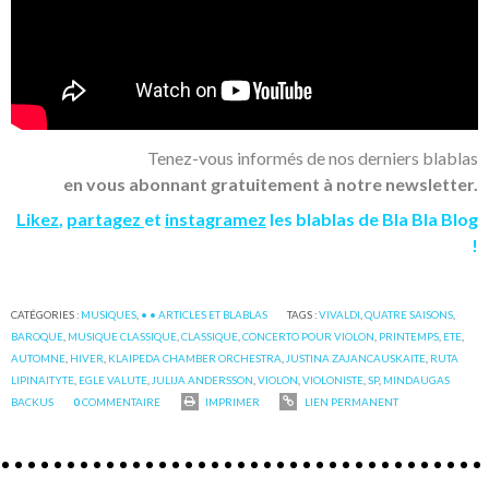
Tenez-vous informés de nos derniers blablas
en vous abonnant gratuitement à notre newsletter.
Likez
,
partagez
et
instagramez
les blablas de Bla Bla Blog
!
CATÉGORIES :
MUSIQUES
,
• • ARTICLES ET BLABLAS
TAGS :
VIVALDI
,
QUATRE SAISONS
,
BAROQUE
,
MUSIQUE CLASSIQUE
,
CLASSIQUE
,
CONCERTO POUR VIOLON
,
PRINTEMPS
,
ETE
,
AUTOMNE
,
HIVER
,
KLAIPEDA CHAMBER ORCHESTRA
,
JUSTINA ZAJANCAUSKAITE
,
RUTA
LIPINAITYTE
,
EGLE VALUTE
,
JULIJA ANDERSSON
,
VIOLON
,
VIOLONISTE
,
SP
,
MINDAUGAS
BACKUS
0
COMMENTAIRE
IMPRIMER
LIEN PERMANENT