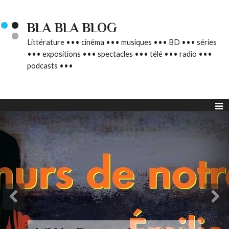
BLA BLA BLOG
Littérature ••• cinéma ••• musiques ••• BD ••• séries
••• expositions ••• spectacles ••• télé ••• radio •••
podcasts •••