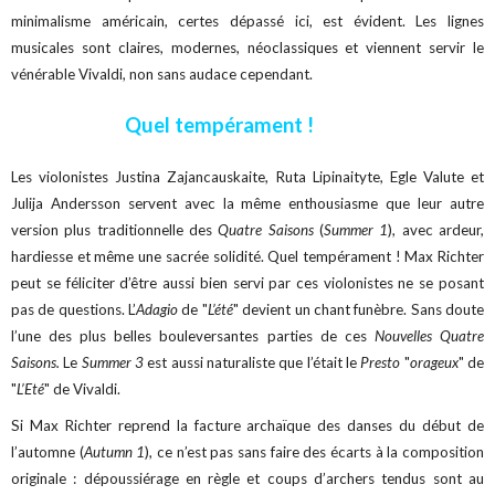
minimalisme américain, certes dépassé ici, est évident. Les lignes
musicales sont claires, modernes, néoclassiques et viennent servir le
vénérable Vivaldi, non sans audace cependant.
Quel tempérament !
Les violonistes Justina Zajancauskaite, Ruta Lipinaityte, Egle Valute et
Julija Andersson servent avec la même enthousiasme que leur autre
version plus traditionnelle des
Quatre Saisons
(
Summer 1
), avec ardeur,
hardiesse et même une sacrée solidité. Quel tempérament ! Max Richter
peut se féliciter d’être aussi bien servi par ces violonistes ne se posant
pas de questions. L’
Adagio
de "
L’été
" devient un chant funèbre. Sans doute
l’une des plus belles bouleversantes parties de ces
Nouvelles Quatre
Saisons.
Le
Summer 3
est aussi naturaliste que l’était le
Presto
"
orageux
" de
"
L’Eté
" de Vivaldi.
Si Max Richter reprend la facture archaïque des danses du début de
l’automne (
Autumn 1
), ce n’est pas sans faire des écarts à la composition
originale : dépoussiérage en règle et coups d’archers tendus sont au