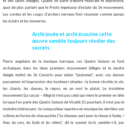
et des taons (
Adagio
). Quand on parle d’œuvre musicale et expressive,
quoi de plus parlant que le
Presto impetuoso
d’estate du 3e mouvement.
Les cordes et les coups d’archers nerveux font résonner comme jamais
les éclairs et les tonnerres.
Archi jouée et archi écoutée cette
œuvre semble toujours révéler des
secrets
Pierre angulaire de la musique baroque, ces
Quatre Saisons
se font
archaïques dans les deux premiers mouvement (
Allegro
et le tendre
Adagio molto
) du
3e Concerto pour violon "L’automne"
, avec ces danses
paysannes et l’expression des bonheurs simples : la bonne récolte, le vin,
les chants, les danses, le repos, en un mot le plaisir. Le troisième
mouvement (
La caccia – Allegro
) n’est pas celui qui vient le premier en tête
lorsque l’on parle des
Quatre Saisons
de Vivaldi. Et pourtant, il n’est pas le
moindre intéressant : le compositeur exprime en musique les derrière son
rythme en forme de chevauchée ("
Le chasseur part pour la chasse à l’aube, /
Avec les cors, les fusils et les chiens
", dit le sonnet écrit, semble-t-il, par