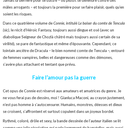
Jamais la derrière pour se battre – ou plutôt se défendre contre des
mâles arrogants – et toujours la première pour se faire plaisir, quels qu’en
soient les risques.
Dans ce quatrième volume de
Connie,
intitulé
Le baiser du comte de Tencula
(sic),
le récit d’Héroic Fantasy, toujours aussi dingue et osé (avec un
diabolique Seigneur de Chozlà châtré mais toujours aussi certain de sa
virilité), se pare de fantastique et même d’épouvante. Cependant, ce
lointain ancêtre de Dracula – le bien nommé comte de Tencula –, entouré
de femmes vampires, belles et dangereuses comme des démones,
s’avère plus attachant et tentant que prévu.
Faire l’amour pas la guerre
Cet opus de Connie est réservé aux amateurs et amatrices du genre. Je
ne vous ferai pas de dessins, moi ! Gianluca Maconi, au crayon justement,
n’est pas homme à s’autocensurer. Humains, monstres, déesses et dieux
se croisent, s’affrontent et surtout copulent dans un joyeux bordel.
Rythmé, coloré, drôle et sexy, la bande dessinée de l’auteur italien se lit
comme une jolie récréation qui parle largement de bagatelles, mais aussi