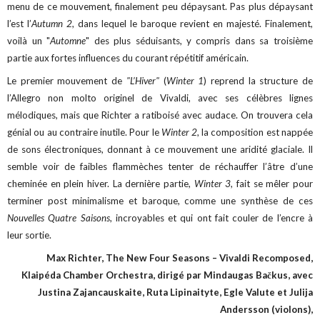
menu de ce mouvement, finalement peu dépaysant. Pas plus dépaysant
l’est l’
Autumn 2
, dans lequel le baroque revient en majesté. Finalement,
voilà un "
Automne
" des plus séduisants, y compris dans sa troisième
partie aux fortes influences du courant répétitif américain.
Le premier mouvement de
"L’Hiver"
(
Winter 1
) reprend la structure de
l’Allegro non molto originel de Vivaldi, avec ses célèbres lignes
mélodiques, mais que Richter a ratiboisé avec audace. On trouvera cela
génial ou au contraire inutile. Pour le
Winter 2
, la composition est nappée
de sons électroniques, donnant à ce mouvement une aridité glaciale. Il
semble voir de faibles flammèches tenter de réchauffer l’âtre d’une
cheminée en plein hiver. La dernière partie,
Winter 3
, fait se mêler pour
terminer post minimalisme et baroque, comme une synthèse de ces
Nouvelles Quatre Saisons
, incroyables et qui ont fait couler de l’encre à
leur sortie.
Max Richter, The New Four Seasons – Vivaldi Recomposed,
Klaipéda Chamber Orchestra, dirigé par Mindaugas Bačkus, avec
Justina Zajancauskaite, Ruta Lipinaityte, Egle Valute et Julija
Andersson (violons),