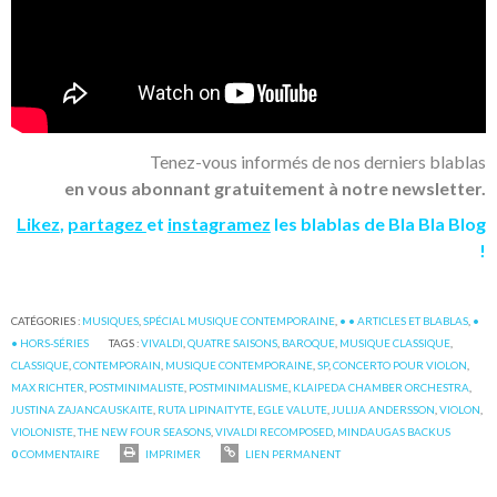
Tenez-vous informés de nos derniers blablas
en vous abonnant gratuitement à notre newsletter.
Likez
,
partagez
et
instagramez
les blablas de Bla Bla Blog
!
CATÉGORIES :
MUSIQUES
,
SPÉCIAL MUSIQUE CONTEMPORAINE
,
• • ARTICLES ET BLABLAS
,
•
• HORS-SÉRIES
TAGS :
VIVALDI
,
QUATRE SAISONS
,
BAROQUE
,
MUSIQUE CLASSIQUE
,
CLASSIQUE
,
CONTEMPORAIN
,
MUSIQUE CONTEMPORAINE
,
SP
,
CONCERTO POUR VIOLON
,
MAX RICHTER
,
POSTMINIMALISTE
,
POSTMINIMALISME
,
KLAIPEDA CHAMBER ORCHESTRA
,
JUSTINA ZAJANCAUSKAITE
,
RUTA LIPINAITYTE
,
EGLE VALUTE
,
JULIJA ANDERSSON
,
VIOLON
,
VIOLONISTE
,
THE NEW FOUR SEASONS
,
VIVALDI RECOMPOSED
,
MINDAUGAS BACKUS
0
COMMENTAIRE
IMPRIMER
LIEN PERMANENT