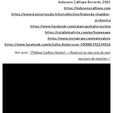
Indesens Calliope Records, 2025
https://indesenscalliope.com
https://www.koncertusale.lt/en/collective/klaipeda-chamber-
orchestra
https://www.facebook.com/zajancauskaite.justina
https://rutalipinaityte.com/en/homepage
https://www.instagram.com/eglevalute
https://www.facebook.com/p/Julija-Andersson-100085192234016
Voir aussi :
"Philippe Guilhon Herbert : « Ravel est au plus près de mon
parcours de musicien »"