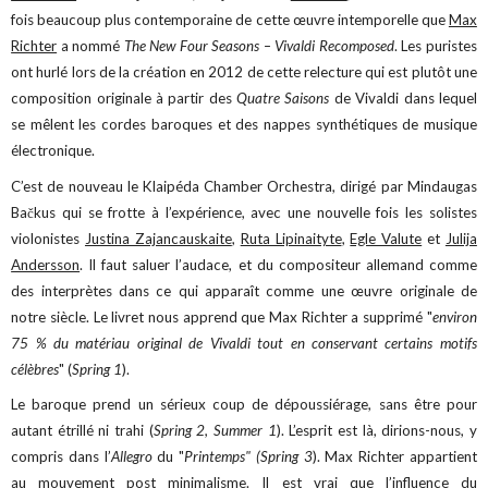
fois beaucoup plus contemporaine de cette œuvre intemporelle que
Max
Richter
a nommé
The New Four Seasons – Vivaldi Recomposed
. Les puristes
ont hurlé lors de la création en 2012 de cette relecture qui est plutôt une
composition originale à partir des
Quatre Saisons
de Vivaldi dans lequel
se mêlent les cordes baroques et des nappes synthétiques de musique
électronique.
C’est de nouveau le Klaipéda Chamber Orchestra, dirigé par Mindaugas
Bačkus qui se frotte à l’expérience, avec une nouvelle fois les solistes
violonistes
Justina Zajancauskaite
,
Ruta Lipinaityte
,
Egle Valute
et
Julija
Andersson
. Il faut saluer l’audace, et du compositeur allemand comme
des interprètes dans ce qui apparaît comme une œuvre originale de
notre siècle. Le livret nous apprend que Max Richter a supprimé "
environ
75 % du matériau original de Vivaldi tout en conservant certains motifs
célèbres
" (
Spring 1
).
Le baroque prend un sérieux coup de dépoussiérage, sans être pour
autant étrillé ni trahi (
Spring 2, Summer 1
). L’esprit est là, dirions-nous, y
compris dans l’
Allegro
du "
Printemps" (Spring 3
). Max Richter appartient
au mouvement post minimalisme. Il est vrai que l’influence du