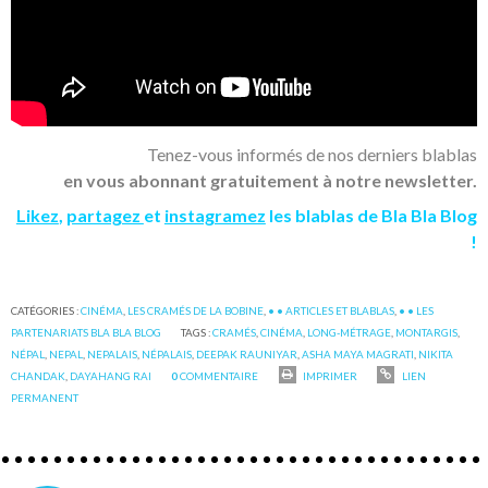
Tenez-vous informés de nos derniers blablas
en vous abonnant gratuitement à notre newsletter.
Likez
,
partagez
et
instagramez
les blablas de Bla Bla Blog
!
CATÉGORIES :
CINÉMA
,
LES CRAMÉS DE LA BOBINE
,
• • ARTICLES ET BLABLAS
,
• • LES
PARTENARIATS BLA BLA BLOG
TAGS :
CRAMÉS
,
CINÉMA
,
LONG-MÉTRAGE
,
MONTARGIS
,
NÉPAL
,
NEPAL
,
NEPALAIS
,
NÉPALAIS
,
DEEPAK RAUNIYAR
,
ASHA MAYA MAGRATI
,
NIKITA
CHANDAK
,
DAYAHANG RAI
0
COMMENTAIRE
IMPRIMER
LIEN
PERMANENT