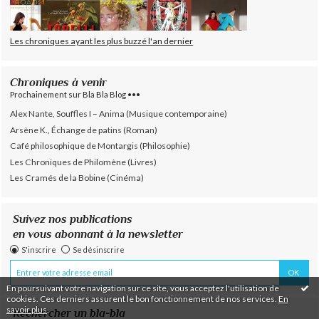
Les chroniques ayant les plus buzzé l'an dernier
Chroniques à venir
Prochainement sur Bla Bla Blog •••
Alex Nante, Souffles I – Anima (Musique contemporaine)
Arsène K., Échange de patins (Roman)
Café philosophique de Montargis (Philosophie)
Les Chroniques de Philomène (Livres)
Les Cramés de la Bobine (Cinéma)
Suivez nos publications
en vous abonnant à la newsletter
S'inscrire
Se désinscrire
En poursuivant votre navigation sur ce site, vous acceptez l'utilisation de
cookies. Ces derniers assurent le bon fonctionnement de nos services.
En
savoir plus
.
Rechercher un bla-bla