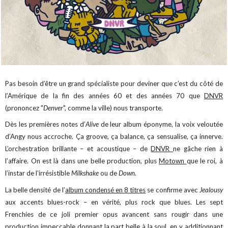
Pas besoin d’être un grand spécialiste pour deviner que c’est du côté de
l’Amérique de la fin des années 60 et des années 70 que
DNVR
(prononcez "
Denver
", comme la ville) nous transporte.
Dès les premières notes d’
Alive
de leur album éponyme, la voix veloutée
d’Angy nous accroche. Ça groove, ça balance, ça sensualise, ça innerve.
L’orchestration brillante – et acoustique – de
DNVR
ne gâche rien à
l’affaire. On est là dans une belle production, plus
Motown
que le roi, à
l’instar de l’irrésistible
Milkshake
ou de
Down.
La belle densité de l’
album condensé en 8 titres
se confirme avec
Jealousy
aux accents blues-rock – en vérité, plus rock que blues. Les sept
Frenchies de ce joli premier opus avancent sans rougir dans une
production impeccable donnant la part belle à la soul, en y additionnant