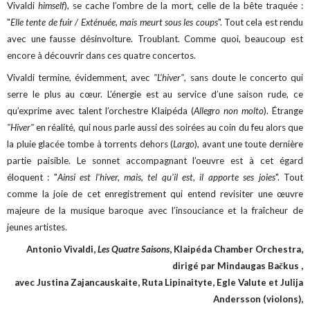
Vivaldi
himself
), se cache l’ombre de la mort, celle de la bête traquée :
"
Elle tente de fuir / Exténuée, mais meurt sous les coups
". Tout cela est rendu
avec une fausse désinvolture. Troublant. Comme quoi, beaucoup est
encore à découvrir dans ces quatre concertos.
Vivaldi termine, évidemment, avec
"L’hiver"
, sans doute le concerto qui
serre le plus au cœur. L’énergie est au service d’une saison rude, ce
qu’exprime avec talent l’orchestre Klaipéda (
Allegro non molto
). Étrange
"Hiver"
en réalité, qui nous parle aussi des soirées au coin du feu alors que
la pluie glacée tombe à torrents dehors (
Largo
), avant une toute dernière
partie paisible. Le sonnet accompagnant l’oeuvre est à cet égard
éloquent : "
Ainsi est l'hiver, mais, tel qu'il est, il apporte ses joies
". Tout
comme la joie de cet enregistrement qui entend revisiter une œuvre
majeure de la musique baroque avec l’insouciance et la fraîcheur de
jeunes artistes.
Antonio Vivaldi,
Les Quatre Saisons
, Klaipéda Chamber Orchestra,
dirigé par Mindaugas Bačkus ,
avec Justina Zajancauskaite, Ruta Lipinaityte, Egle Valute et Julija
Andersson (violons),