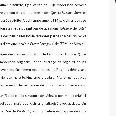
Ruta Lipinaityte, Egle Valute et Julija Andersson servent
e version plus traditionnelle des
Quatre Saisons
(
Summer
sacrée solidité. Quel tempérament ! Max Richter peut se
iolonistes ne se posant pas de questions. L’
Adagio
de "
L’été
"
ne des plus belles bouleversantes parties de ces
Nouvelles
raliste que l’était le
Presto
"
orageux
" de "
L’Eté
" de Vivaldi.
aïque des danses du début de l’automne (
Autumn 1
), ce
omposition originale : dépoussiérage en règle et coups
uvement, finalement peu dépaysant. Pas plus dépaysant
vient en majesté. Finalement, voilà un "
Automne
" des plus
artie aux fortes influences du courant répétitif américain.
er 1
) reprend la structure de l’Allegro non molto originel
lodiques, mais que Richter a ratiboisé avec audace. On
ile. Pour le
Winter 2
, la composition est nappée de sons