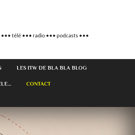
 ••• télé ••• radio ••• podcasts •••
G
LES ITW DE BLA BLA BLOG
E...
CONTACT