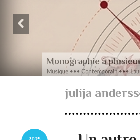
Monographie à plusieu
Musique ••• Contemporain ••• Laur
julija anders
… Un autre
2025