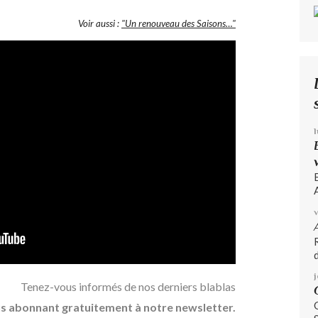
Voir aussi :
"Un renouveau des Saisons…"
A
d
Tenez-vous informés de nos derniers blablas
s abonnant gratuitement à notre newsletter.