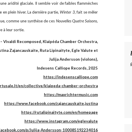
e aridité glaciale. Il semble voir de faibles flammèches
 en plein hiver. La dernière partie,
Winter 3
, fait se mêler
oque, comme une synthèse de ces
Nouvelles Quatre Saisons
,
e à leur sortie.
– Vivaldi Recomposed, Klaipéda Chamber Orchestra,
tina Zajancauskaite, Ruta Lipinaityte, Egle Valute et
Julija Andersson (violons),
Indesens Calliope Records, 2025
https://indesenscalliope.com
tusale.lt/en/collective/klaipeda-chamber-orchestra
https://maxrichtermusic.com
https://www.facebook.com/zajancauskaite.justina
https://rutalipinaityte.com/en/homepage
https://www.instagram.com/eglevalute
facebook.com/p/Julija-Andersson-100085192234016