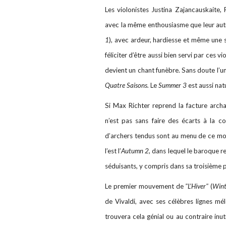
Les violonistes Justina Zajancauskaite, 
avec la même enthousiasme que leur autr
1
), avec ardeur, hardiesse et même une 
féliciter d’être aussi bien servi par ces v
devient un chant funèbre. Sans doute l’u
Quatre Saisons.
Le
Summer 3
est aussi natu
Si Max Richter reprend la facture arch
n’est pas sans faire des écarts à la c
d’archers tendus sont au menu de ce mo
l’est l’
Autumn 2
, dans lequel le baroque re
séduisants, y compris dans sa troisième p
Le premier mouvement de
"L’Hiver"
(
Wint
de Vivaldi, avec ses célèbres lignes mé
trouvera cela génial ou au contraire inut