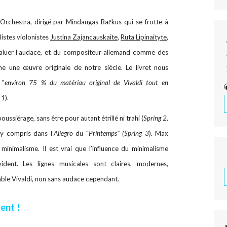
rchestra, dirigé par Mindaugas Bačkus qui se frotte à
listes violonistes
Justina Zajancauskaite
,
Ruta Lipinaityte
,
 saluer l’audace, et du compositeur allemand comme des
e une œuvre originale de notre siècle. Le livret nous
 "
environ 75 % du matériau original de Vivaldi tout en
 1
).
ssiérage, sans être pour autant étrillé ni trahi (
Spring 2,
, y compris dans l’
Allegro
du "
Printemps" (Spring 3
). Max
inimalisme. Il est vrai que l’influence du minimalisme
vident. Les lignes musicales sont claires, modernes,
rable Vivaldi, non sans audace cependant.
ent !