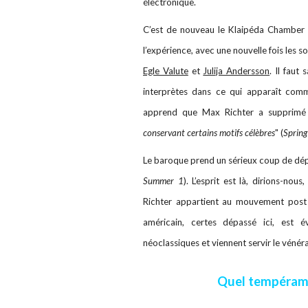
électronique.
C’est de nouveau le Klaipéda Chamber O
l’expérience, avec une nouvelle fois les so
Egle Valute
et
Julija Andersson
. Il faut
interprètes dans ce qui apparaît comm
apprend que Max Richter a supprimé
conservant certains motifs célèbres
" (
Spring
Le baroque prend un sérieux coup de dépou
Summer 1
). L’esprit est là, dirions-nous
Richter appartient au mouvement post m
américain, certes dépassé ici, est é
néoclassiques et viennent servir le véné
Quel tempéram