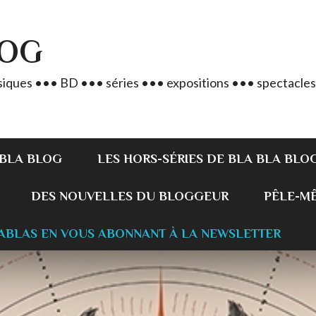
LOG
iques ••• BD ••• séries ••• expositions ••• spectacles
 BLA BLOG
LES HORS-SÉRIES DE BLA BLA BLO
DES NOUVELLES DU BLOGGEUR
PÊLE-MÊL
ABLAS EN VOUS ABONNANT À LA NEWSLETTER