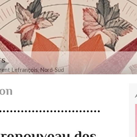
rs
ent Lefrançois, Nord-Sud
son
 renouveau des