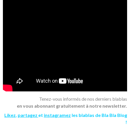
Tenez-vous informés de nos derniers blablas
en vous abonnant gratuitement à notre newsletter.
Likez
,
partagez
et
instagramez
les blablas de Bla Bla Blog
!