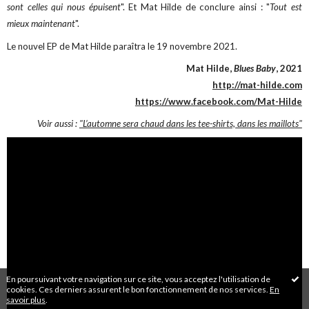
sont celles qui nous épuisent
". Et Mat Hilde de conclure ainsi : "
Tout est
mieux maintenant
".
Le nouvel EP de Mat Hilde paraîtra le 19 novembre 2021.
Mat Hilde,
Blues Baby
, 2021
http://mat-hilde.com
https://www.facebook.com/Mat-Hilde
Voir aussi :
"L’automne sera chaud dans les tee-shirts, dans les maillots"
En poursuivant votre navigation sur ce site, vous acceptez l'utilisation de
cookies. Ces derniers assurent le bon fonctionnement de nos services.
En
savoir plus
.