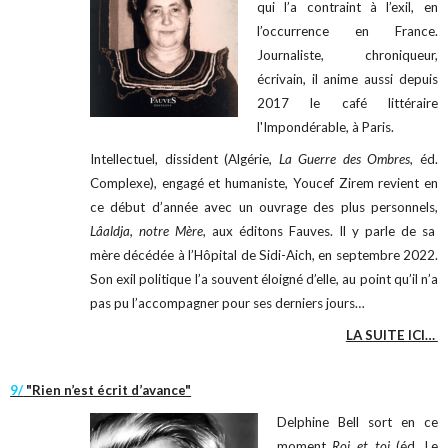
qui l’a contraint à l’exil, en
l’occurrence en France.
Journaliste, chroniqueur,
écrivain, il anime aussi depuis
2017 le café littéraire
l'Impondérable, à Paris.
Intellectuel, dissident (Algérie,
La Guerre des Ombres
, éd.
Complexe), engagé et humaniste, Youcef Zirem revient en
ce début d’année avec un ouvrage des plus personnels,
Lâaldja, notre Mère
, aux éditons Fauves. Il y parle de sa
mère décédée à l’Hôpital de Sidi-Aich, en septembre 2022.
Son exil politique l’a souvent éloigné d’elle, au point qu’il n’a
pas pu l’accompagner pour ses derniers jours…
LA SUITE ICI…
9/
"Rien n’est écrit d’avance"
Delphine Bell sort en ce
moment
Roi et toi
(éd. Le