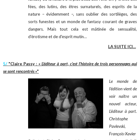
fées, des lutins, des êtres surnaturels, des esprits de la
nature – évidemment –, sans oublier des sortilèges, des
sorts funestes et un monde de fantasy courant de graves
dangers. Mais tout cela est mâtinée de sensualité,
d'érotisme et de d'esprit mutin…
LA SUITE ICI…
5/
"Claire Passy : «
L’éditeur à part, c’est l’histoire de trois personnages qui
se sont rencontrés
»"
Le monde de
l’édition vient de
voir naître un
nouvel acteur,
L’éditeur à part.
Christophe
Pavlevski,
François-Xavier