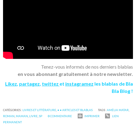
Tenez-vous informés de nos derniers blablas
en vous abonnant gratuitement à notre newsletter.
Likez
,
partagez
,
twittez
et
instagramez
les blablas de Bla
Bla Blog !
CATÉGORIES :
LIVRES ET LITTÉRATURE
,
• • ARTICLES ET BLABLAS
TAGS :
AMÉLIA MATAR
,
ROMAN
,
MAMAN
,
LIVRE
,
SP
0
COMMENTAIRE
IMPRIMER
LIEN
PERMANENT