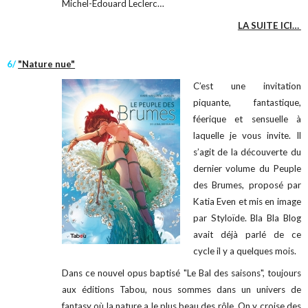
Michel-Édouard Leclerc…
LA SUITE ICI…
6/
"Nature nue"
C’est une invitation
piquante, fantastique,
féerique et sensuelle à
laquelle je vous invite. Il
s’agit de la découverte du
dernier volume du Peuple
des Brumes, proposé par
Katia Even et mis en image
par Styloïde. Bla Bla Blog
avait déjà parlé de ce
cycle il y a quelques mois.
Dans ce nouvel opus baptisé "Le Bal des saisons", toujours
aux éditions Tabou, nous sommes dans un univers de
fantasy où la nature a le plus beau des rôle. On y croise des