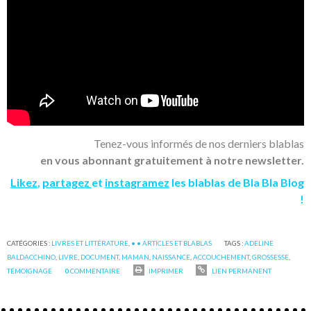
Tenez-vous informés de nos derniers blablas
en vous abonnant gratuitement à notre newsletter.
Likez
,
partagez
et
instagramez
les blablas de Bla Bla Blog
!
CATÉGORIES :
LIVRES ET LITTÉRATURE
,
• • ARTICLES ET BLABLAS
TAGS :
ADELINE
BALDACCHINO
,
LIVRE
,
DOCUMENT
,
MAMAN
,
NAISSANCE
,
ACCOUCHEMENT
,
GROSSESSE
,
TÉMOIGNAGE
0
COMMENTAIRE
IMPRIMER
LIEN PERMANENT