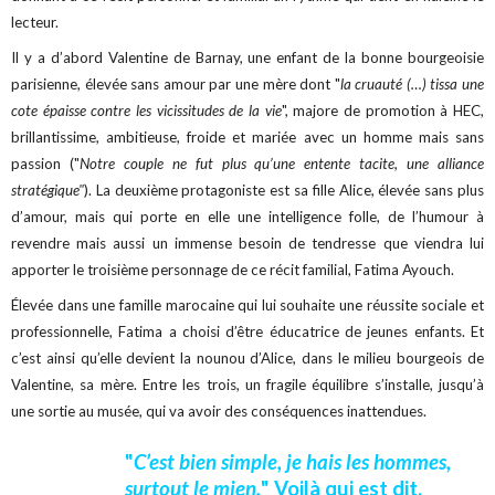
lecteur.
Il y a d’abord Valentine de Barnay, une enfant de la bonne bourgeoisie
parisienne, élevée sans amour par une mère dont "
la cruauté (…) tissa une
cote épaisse contre les vicissitudes de la vie
", majore de promotion à HEC,
brillantissime, ambitieuse, froide et mariée avec un homme mais sans
passion ("
Notre couple ne fut plus qu’une entente tacite, une alliance
stratégique"
). La deuxième protagoniste est sa fille Alice, élevée sans plus
d’amour, mais qui porte en elle une intelligence folle, de l’humour à
revendre mais aussi un immense besoin de tendresse que viendra lui
apporter le troisième personnage de ce récit familial, Fatima Ayouch.
Élevée dans une famille marocaine qui lui souhaite une réussite sociale et
professionnelle, Fatima a choisi d’être éducatrice de jeunes enfants. Et
c’est ainsi qu’elle devient la nounou d’Alice, dans le milieu bourgeois de
Valentine, sa mère. Entre les trois, un fragile équilibre s’installe, jusqu’à
une sortie au musée, qui va avoir des conséquences inattendues.
"
C’est bien simple, je hais les hommes,
surtout le mien.
" Voilà qui est dit.