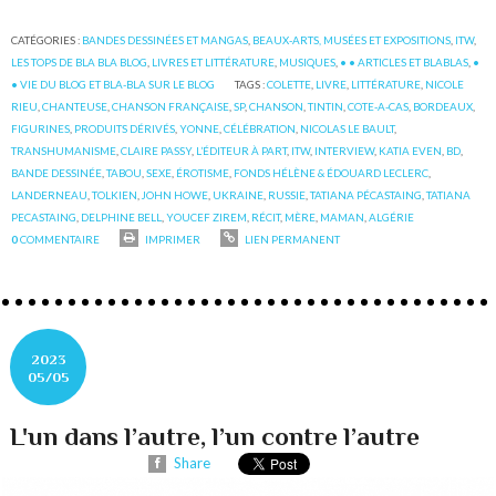
CATÉGORIES :
BANDES DESSINÉES ET MANGAS
,
BEAUX-ARTS, MUSÉES ET EXPOSITIONS
,
ITW
,
LES TOPS DE BLA BLA BLOG
,
LIVRES ET LITTÉRATURE
,
MUSIQUES
,
• • ARTICLES ET BLABLAS
,
•
• VIE DU BLOG ET BLA-BLA SUR LE BLOG
TAGS :
COLETTE
,
LIVRE
,
LITTÉRATURE
,
NICOLE
RIEU
,
CHANTEUSE
,
CHANSON FRANÇAISE
,
SP
,
CHANSON
,
TINTIN
,
COTE-A-CAS
,
BORDEAUX
,
FIGURINES
,
PRODUITS DÉRIVÉS
,
YONNE
,
CÉLÉBRATION
,
NICOLAS LE BAULT
,
TRANSHUMANISME
,
CLAIRE PASSY
,
L’ÉDITEUR À PART
,
ITW
,
INTERVIEW
,
KATIA EVEN
,
BD
,
BANDE DESSINÉE
,
TABOU
,
SEXE
,
ÉROTISME
,
FONDS HÉLÈNE & ÉDOUARD LECLERC
,
LANDERNEAU
,
TOLKIEN
,
JOHN HOWE
,
UKRAINE
,
RUSSIE
,
TATIANA PÉCASTAING
,
TATIANA
PECASTAING
,
DELPHINE BELL
,
YOUCEF ZIREM
,
RÉCIT
,
MÈRE
,
MAMAN
,
ALGÉRIE
0
COMMENTAIRE
IMPRIMER
LIEN PERMANENT
2023
05/05
L'un dans l’autre, l’un contre l’autre
Share