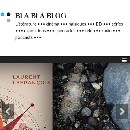
BLA BLA BLOG
Littérature ••• cinéma ••• musiques ••• BD ••• séries
••• expositions ••• spectacles ••• télé ••• radio •••
podcasts •••