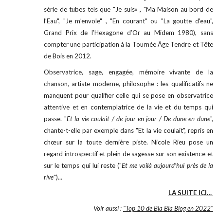
série de tubes tels que "Je suis» , "Ma Maison au bord de
l’Eau", "Je m’envole" , "En courant" ou "La goutte d'eau",
Grand Prix de l’Hexagone d’Or au Midem 1980), sans
compter une participation à la Tournée Âge Tendre et Tête
de Bois en 2012.
Observatrice, sage, engagée, mémoire vivante de la
chanson, artiste moderne, philosophe : les qualificatifs ne
manquent pour qualifier celle qui se pose en observatrice
attentive et en contemplatrice de la vie et du temps qui
passe. "
Et la vie coulait / de jour en jour / De dune en dune
",
chante-t-elle par exemple dans "Et la vie coulait", repris en
chœur sur la toute dernière piste. Nicole Rieu pose un
regard introspectif et plein de sagesse sur son existence et
sur le temps qui lui reste ("
Et me voilà aujourd’hui près de la
rive
")...
LA SUITE ICI…
Voir aussi :
"Top 10 de Bla Bla Blog en 2022"