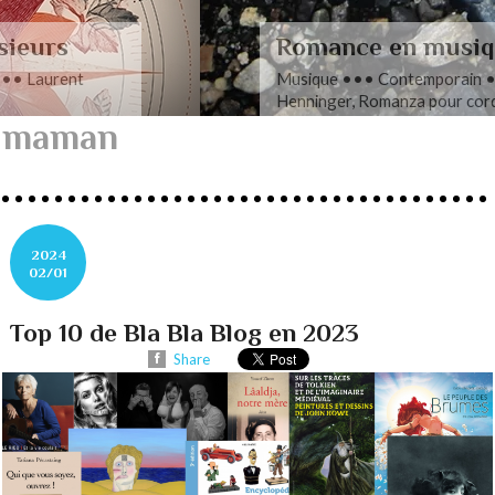
Romance en musique
Musique ••• Contemporain ••• Nathan
Henninger, Romanza pour cordes
maman
2024
02/01
Top 10 de Bla Bla Blog en 2023
Share