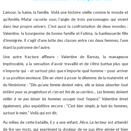
L’amour, la haine, la famille. Voilà une histoire vieille comme le monde et
qu’Amélia Matar raconte sous l’angle de trois personnages qui vivent
dans leur propre univers. C’est aussi la confrontation de deux mondes :
Valentine, la bourgeoise de bonne famille et Fatima, la banlieusarde fille
d’immigrée. Il s’agit d’une lutte des classes entre ces deux femmes, l’une
étant la patronne de l’autre.
Une autre fracture affleure : Valentine de Barnay, la manageuse
impitoyable, a la sensation d’avoir travaillé et de s’être battue plus que
n’importe qui – et surtout plus que n’importe quel homme – pour arriver
à sa position envieuse. Elle en vient à poser le dilemme de la maternité et
du féminisme : "
Dès qu’une femme devient mère, elle se laisse absorber tout
entière pour sa progéniture et c’en est fini de sa carrière… Les femmes doivent
veiller à ne pas laisser les hommes occuper tout l’espace
."
Valentine émet
également, plus expéditive encore : "
C’est bien simple, je hais les hommes,
surtout le mien.
" Voilà qui est dit.
Au milieu de cette bataille, il y a une enfant, Alice. Le lecteur est attendri
de lire ses mots, qui expriment la douleur de ne pas être aimée et bien