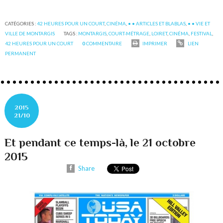
CATÉGORIES :
42 HEURES POUR UN COURT
,
CINÉMA
,
• • ARTICLES ET BLABLAS
,
• • VIE ET
VILLE DE MONTARGIS
TAGS :
MONTARGIS
,
COURT-MÉTRAGE
,
LOIRET
,
CINÉMA
,
FESTIVAL
,
42 HEURES POUR UN COURT
0
COMMENTAIRE
IMPRIMER
LIEN
PERMANENT
2015
21/10
Et pendant ce temps-là, le 21 octobre
2015
Share