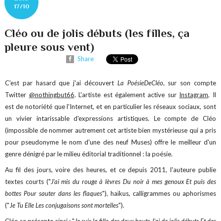
17/10
Cléo ou de jolis débuts (les filles, ça
pleure sous vent)
Share
C'est par hasard que j'ai découvert
La PoésieDeCléo
, sur son compte
Twitter
@nothingbut66
. L'artiste est également active sur
Instagram
. Il
est de notoriété que l'Internet, et en particulier les réseaux sociaux, sont
un vivier intarissable d'expressions artistiques. Le compte de Cléo
(impossible de nommer autrement cet artiste bien mystérieuse qui a pris
pour pseudonyme le nom d'une des neuf Muses) offre le meilleur d'un
genre dénigré par le milieu éditorial traditionnel : la poésie.
Au fil des jours, voire des heures, et ce depuis 2011, l'auteure publie
textes courts ("
J'ai mis du rouge à lèvres Du noir à mes genoux Et puis des
bottes Pour sauter dans les flaques
"), haïkus, calligrammes ou aphorismes
("J
e Tu Elle Les conjugaisons sont mortelles
").