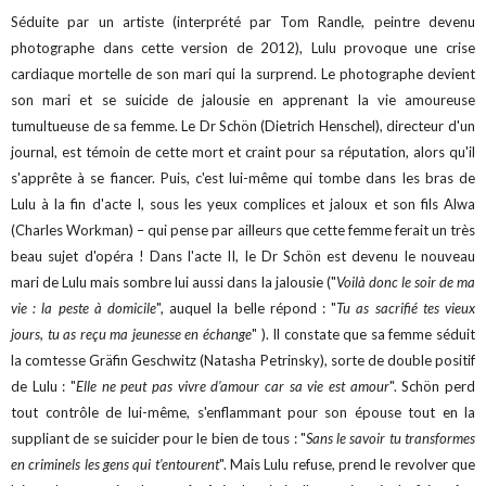
Séduite par un artiste (interprété par Tom Randle, peintre devenu
photographe dans cette version de 2012), Lulu provoque une crise
cardiaque mortelle de son mari qui la surprend. Le photographe devient
son mari et se suicide de jalousie en apprenant la vie amoureuse
tumultueuse de sa femme. Le Dr Schön (Dietrich Henschel), directeur d'un
journal, est témoin de cette mort et craint pour sa réputation, alors qu'il
s'apprête à se fiancer. Puis, c'est lui-même qui tombe dans les bras de
Lulu à la fin d'acte I, sous les yeux complices et jaloux et son fils Alwa
(Charles Workman) – qui pense par ailleurs que cette femme ferait un très
beau sujet d'opéra ! Dans l'acte II, le Dr Schön est devenu le nouveau
mari de Lulu mais sombre lui aussi dans la jalousie ("
Voilà donc le soir de ma
vie : la peste à domicile
", auquel la belle répond : "
Tu as sacrifié tes vieux
jours, tu as reçu ma jeunesse en échange
" ). Il constate que sa femme séduit
la comtesse Gräfin Geschwitz (Natasha Petrinsky), sorte de double positif
de Lulu : "
Elle ne peut pas vivre d'amour car sa vie est amour
". Schön perd
tout contrôle de lui-même, s'enflammant pour son épouse tout en la
suppliant de se suicider pour le bien de tous : "
Sans le savoir tu transformes
en criminels les gens qui t'entourent
". Mais Lulu refuse, prend le revolver que