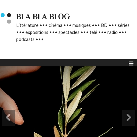
BLA BLA BLOG
Littérature ••• cinéma ••• musiques ••• BD ••• séries
••• expositions ••• spectacles ••• télé ••• radio •••
podcasts •••