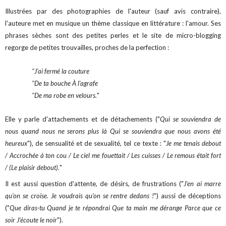
Illustrées par des photographies de l'auteur (sauf avis contraire),
l'auteure met en musique un thème classique en littérature : l'amour. Ses
phrases sèches sont des petites perles et le site de micro-blogging
regorge de petites trouvailles, proches de la perfection :
"J'ai fermé la couture
"De ta bouche À l'agrafe
"De ma robe en velours.
"
Elle y parle d'attachements et de détachements ("
Qui se souviendra de
nous quand nous ne serons plus là Qui se souviendra que nous avons été
heureux
"), de sensualité et de sexualité, tel ce texte : "
Je me tenais debout
/ Accrochée à ton cou / Le ciel me fouettait / Les cuisses / Le remous était fort
/ (Le plaisir debout).
"
Il est aussi question d'attente, de désirs, de frustrations ("
J'en ai marre
qu'on se croise. Je voudrais qu'on se rentre dedans !
") aussi de déceptions
("
Que diras-tu Quand je te répondrai Que ta main me dérange Parce que ce
soir J'écoute le noir
").