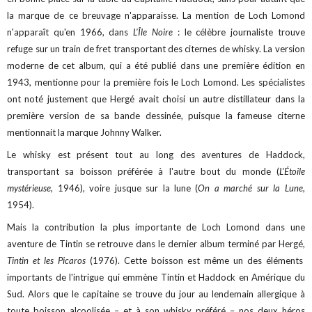
la marque de ce breuvage n'apparaisse. La mention de Loch Lomond
n'apparaît qu'en 1966, dans
L'Île Noire
: le célèbre journaliste trouve
refuge sur un train de fret transportant des citernes de whisky. La version
moderne de cet album, qui a été publié dans une première édition en
1943, mentionne pour la première fois le Loch Lomond. Les spécialistes
ont noté justement que Hergé avait choisi un autre distillateur dans la
première version de sa bande dessinée, puisque la fameuse citerne
mentionnait la marque Johnny Walker.
Le whisky est présent tout au long des aventures de Haddock,
transportant sa boisson préférée à l'autre bout du monde (
L’Étoile
mystérieuse
, 1946), voire jusque sur la lune (
On a marché sur la Lune
,
1954).
Mais la contribution la plus importante de Loch Lomond dans une
aventure de Tintin se retrouve dans le dernier album terminé par Hergé,
Tintin et les Picaros
(1976). Cette boisson est même un des éléments
importants de l'intrigue qui emmène Tintin et Haddock en Amérique du
Sud. Alors que le capitaine se trouve du jour au lendemain allergique à
toute boisson alcoolisée – et à son whisky préféré – nos deux héros