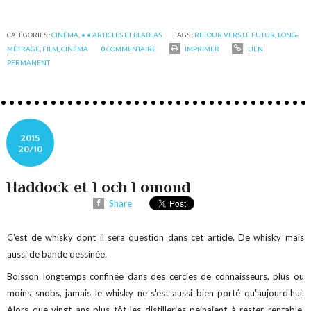
CATÉGORIES :
CINÉMA
,
• • ARTICLES ET BLABLAS
TAGS :
RETOUR VERS LE FUTUR
,
LONG-
MÉTRAGE
,
FILM
,
CINÉMA
0
COMMENTAIRE
IMPRIMER
LIEN
PERMANENT
2015
20/10
Haddock et Loch Lomond
Share
C'est de whisky dont il sera question dans cet article. De whisky mais
aussi de bande dessinée.
Boisson longtemps confinée dans des cercles de connaisseurs, plus ou
moins snobs, jamais le whisky ne s'est aussi bien porté qu'aujourd'hui.
Alors que vingt ans plus tôt les distilleries peinaient à rester rentable,