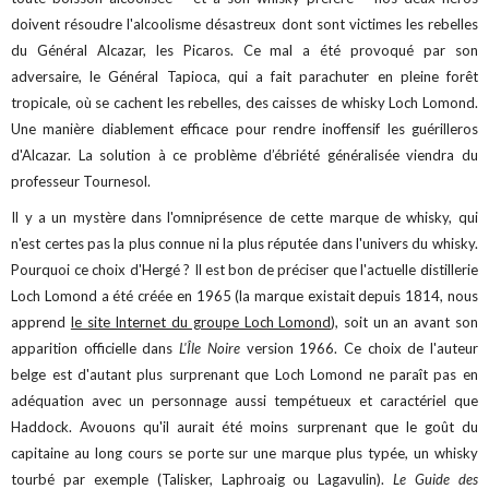
doivent résoudre l'alcoolisme désastreux dont sont victimes les rebelles
du Général Alcazar, les Picaros. Ce mal a été provoqué par son
adversaire, le Général Tapioca, qui a fait parachuter en pleine forêt
tropicale, où se cachent les rebelles, des caisses de whisky Loch Lomond.
Une manière diablement efficace pour rendre inoffensif les guérilleros
d'Alcazar. La solution à ce problème d’ébriété généralisée viendra du
professeur Tournesol.
Il y a un mystère dans l'omniprésence de cette marque de whisky, qui
n'est certes pas la plus connue ni la plus réputée dans l'univers du whisky.
Pourquoi ce choix d'Hergé ? Il est bon de préciser que l'actuelle distillerie
Loch Lomond a été créée en 1965 (la marque existait depuis 1814, nous
apprend
le site Internet du groupe Loch Lomond
), soit un an avant son
apparition officielle dans
L'Île Noire
version 1966. Ce choix de l'auteur
belge est d'autant plus surprenant que Loch Lomond ne paraît pas en
adéquation avec un personnage aussi tempétueux et caractériel que
Haddock. Avouons qu'il aurait été moins surprenant que le goût du
capitaine au long cours se porte sur une marque plus typée, un whisky
tourbé par exemple (Talisker, Laphroaig ou Lagavulin).
Le Guide des