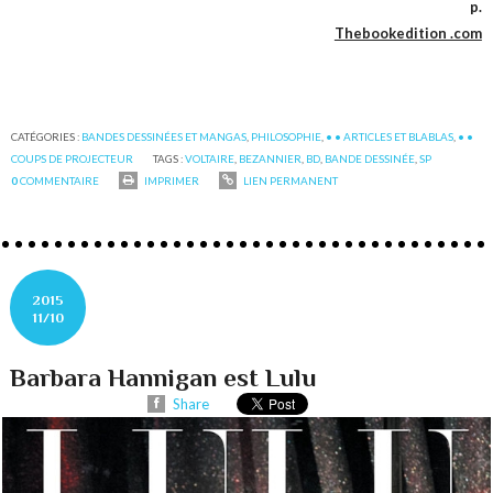
p.
Thebookedition .com
CATÉGORIES :
BANDES DESSINÉES ET MANGAS
,
PHILOSOPHIE
,
• • ARTICLES ET BLABLAS
,
• •
COUPS DE PROJECTEUR
TAGS :
VOLTAIRE
,
BEZANNIER
,
BD
,
BANDE DESSINÉE
,
SP
0
COMMENTAIRE
IMPRIMER
LIEN PERMANENT
2015
11/10
Barbara Hannigan est Lulu
Share