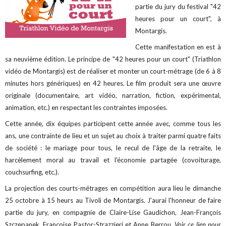
partie du jury du festival "42
heures pour un court", à
Montargis.
Cette manifestation en est à
sa neuvième édition. Le principe de "42 heures pour un court" (Triathlon
vidéo de Montargis) est de réaliser et monter un court-métrage (de 6 à 8
minutes hors génériques) en 42 heures. Le film produit sera une œuvre
originale (documentaire, art vidéo, narration, fiction, expérimental,
animation, etc.) en respectant les contraintes imposées.
Cette année, dix équipes participent cette année avec, comme tous les
ans, une contrainte de lieu et un sujet au choix à traiter parmi quatre faits
de société : le mariage pour tous, le recul de l'âge de la retraite, le
harcèlement moral au travail et l'économie partagée (covoiturage,
couchsurfing, etc.).
La projection des courts-métrages en compétition aura lieu le dimanche
25 octobre à 15 heurs au Tivoli de Montargis. J'aurai l'honneur de faire
partie du jury, en compagnie de Claire-Lise Gaudichon, Jean-François
Szczepanek, Françoise Pastor-Strazzieri et Anne Berrou.
Voir ce lien pour