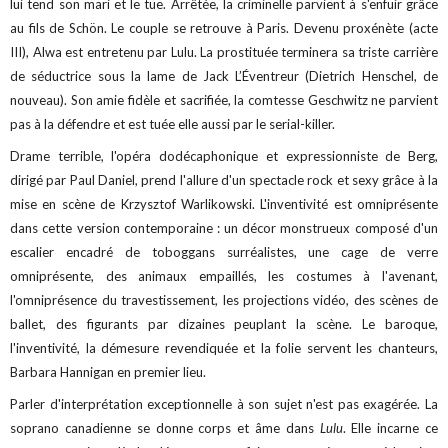
lui tend son mari et le tue. Arrêtée, la criminelle parvient à s'enfuir grâce
au fils de Schön. Le couple se retrouve à Paris. Devenu proxénète (acte
III), Alwa est entretenu par Lulu. La prostituée terminera sa triste carrière
de séductrice sous la lame de Jack L’Éventreur (Dietrich Henschel, de
nouveau). Son amie fidèle et sacrifiée, la comtesse Geschwitz ne parvient
pas à la défendre et est tuée elle aussi par le serial-killer.
Drame terrible, l'opéra dodécaphonique et expressionniste de Berg,
dirigé par Paul Daniel, prend l'allure d'un spectacle rock et sexy grâce à la
mise en scène de Krzysztof Warlikowski. L'inventivité est omniprésente
dans cette version contemporaine : un décor monstrueux composé d'un
escalier encadré de toboggans surréalistes, une cage de verre
omniprésente, des animaux empaillés, les costumes à l'avenant,
l'omniprésence du travestissement, les projections vidéo, des scènes de
ballet, des figurants par dizaines peuplant la scène. Le baroque,
l'inventivité, la démesure revendiquée et la folie servent les chanteurs,
Barbara Hannigan en premier lieu.
Parler d'interprétation exceptionnelle à son sujet n'est pas exagérée. La
soprano canadienne se donne corps et âme dans
Lulu
. Elle incarne ce