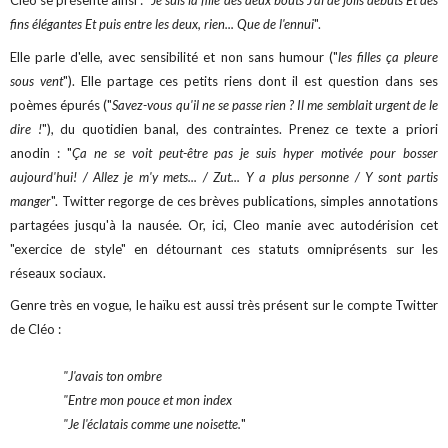
Cléo se présente ainsi : "
Je suis la fille des deux bouts J'ai de jolis débuts Et des
fins élégantes Et puis entre les deux, rien... Que de l'ennui
".
Elle parle d'elle, avec sensibilité et non sans humour ("
les filles ça pleure
sous vent
"). Elle partage ces petits riens dont il est question dans ses
poèmes épurés ("
Savez-vous qu'il ne se passe rien ? Il me semblait urgent de le
dire !
"), du quotidien banal, des contraintes. Prenez ce texte a priori
anodin :
"
Ça ne se voit peut-être pas je suis hyper motivée pour bosser
aujourd'hui! / Allez je m'y mets... / Zut... Y a plus personne / Y sont partis
manger
". Twitter regorge de ces brèves publications, simples annotations
partagées jusqu'à la nausée. Or, ici, Cleo manie avec autodérision cet
"exercice de style" en détournant ces statuts omniprésents sur les
réseaux sociaux.
Genre très en vogue, le haïku est aussi très présent sur le compte Twitter
de Cléo :
"J'avais ton ombre
"Entre mon pouce et mon index
"Je l'éclatais comme une noisette.
"