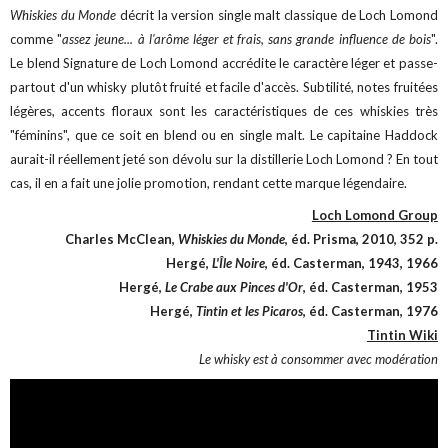
Whiskies
du Monde
décrit la version single malt classique de Loch Lomond
comme "
assez jeune... à l'arôme léger et frais, sans grande influence de bois
".
Le blend Signature de Loch Lomond accrédite le caractère léger et passe-
partout d'un whisky plutôt fruité et facile d'accès. Subtilité, notes fruitées
légères, accents floraux sont les caractéristiques de ces whiskies très
"féminins", que ce soit en blend ou en single malt. Le capitaine Haddock
aurait-il réellement jeté son dévolu sur la distillerie Loch Lomond ? En tout
cas, il en a fait une jolie promotion, rendant cette marque légendaire.
Loch Lomond Group
Charles McClean,
Whiskies du Monde
, éd. Prisma, 2010, 352 p.
Hergé,
L'Île Noire
, éd. Casterman, 1943, 1966
Hergé,
Le Crabe aux Pinces d'Or
, éd. Casterman, 1953
Hergé,
Tintin et les Picaros
, éd. Casterman, 1976
Tintin Wiki
Le whisky est à consommer avec modération