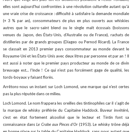
elles sont aujourd'hui confrontées à une révolution culturelle autant qu'à
une vraie crise de croissance : difficulté à satisfaire la demande mondiale
(+ 3 % par an), consommateurs de plus en plus ouverts aux whiskies
autres que le sacro-saint blend ou le single malt écossais (boissons
venues du Japon, des États-Unis, d'Australie ou de France), rachats de
distilleries par de grands groupes (Diageo ou Pernod Ricard). La France
se classait en 2013 premier pays consommateur au monde devant le
Royaume-Uni et les États-Unis avec deux litres par personne et par an ! Il
est aussi à noter que le premier pays producteur au monde de ce divin
breuvage est... l'Inde ! Ce qui n'est pas forcément gage de qualité, les
tords-boyaux y faisant florès.
Arrêtons-nous un instant sur Loch Lomond, une marque qui n'est certes
pas la plus réputée dans ce milieu.
Loch Lomond. Le nom frappera les oreilles des tintinophiles car il s'agit de
la marque de whisky préférée du Capitaine Haddock. Buveur invétéré,
c'est en état fortement alcoolisé que le lecteur et Tintin font sa
connaissance dans
Le Crabe aux Pinces d'Or
(1953). Le whisky trône déjà
en bonne place sur la table du Capitaine Haddock, sans pour autant que