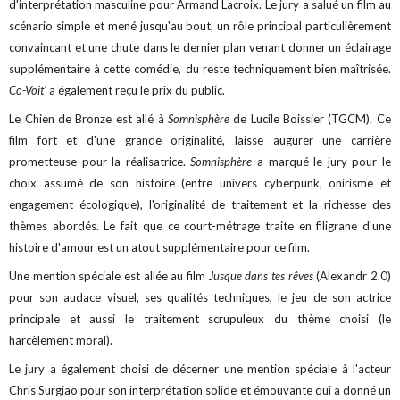
d'interprétation masculine pour Armand Lacroix. Le jury a salué un film au
scénario simple et mené jusqu'au bout, un rôle principal particulièrement
convaincant et une chute dans le dernier plan venant donner un éclairage
supplémentaire à cette comédie, du reste techniquement bien maîtrisée.
Co-Voit'
a également reçu le prix du public.
Le Chien de Bronze est allé à
Somnisphère
de Lucile Boissier (TGCM). Ce
film fort et d'une grande originalité, laisse augurer une carrière
prometteuse pour la réalisatrice.
Somnisphère
a marqué le jury pour le
choix assumé de son histoire (entre univers cyberpunk, onirisme et
engagement écologique), l'originalité de traitement et la richesse des
thèmes abordés. Le fait que ce court-métrage traite en filigrane d'une
histoire d'amour est un atout supplémentaire pour ce film.
Une mention spéciale est allée au film
Jusque dans tes rêves
(Alexandr 2.0)
pour son audace visuel, ses qualités techniques, le jeu de son actrice
principale et aussi le traitement scrupuleux du thème choisi (le
harcèlement moral).
Le jury a également choisi de décerner une mention spéciale à l'acteur
Chris Surgiao pour son interprétation solide et émouvante qui a donné un