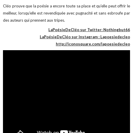
Cléo prouve que la poésie a encore toute sa place et qu'elle peut offrir le
meilleur, lorsqu'elle est revendiquée avec pugnacité et sans esbroufe par
des auteurs qui prennent aux tripes.
LaPoésieDeCléo sur Twitter: Nothingbut66
LaPoésieDeCléo sur Instagram : L
apoesiedecleo
http://iconosquare.com/lapoesiedecleo