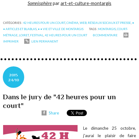
Somnisphère
par
art-et-culture-montargis
CATÉGORIES :
42 HEURES POUR UN COURT
,
CINÉMA
,
WEB, RÉSEAUX SOCIAUX ET PRESSE
,
•
• ARTICLES ET BLABLAS
,
• • VIE ET VILLE DE MONTARGIS
TAGS :
MONTARGIS
,
COURT-
MÉTRAGE
,
LOIRET
,
FESTIVAL
,
42 HEURES POUR UN COURT
0
COMMENTAIRE
IMPRIMER
LIEN PERMANENT
2015
24/10
Dans le jury de "42 heures pour un
court"
Share
Le dimanche 25 octobre,
j'aurai le plaisir de faire