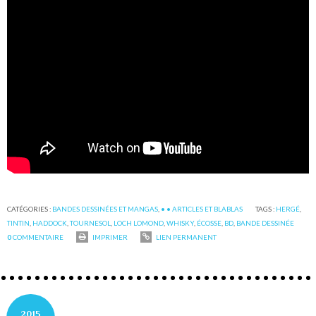
CATÉGORIES :
BANDES DESSINÉES ET MANGAS
,
• • ARTICLES ET BLABLAS
TAGS :
HERGÉ
,
TINTIN
,
HADDOCK
,
TOURNESOL
,
LOCH LOMOND
,
WHISKY
,
ÉCOSSE
,
BD
,
BANDE DESSINÉE
0
COMMENTAIRE
IMPRIMER
LIEN PERMANENT
2015