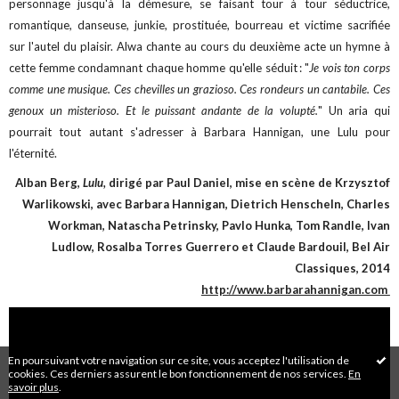
personnage jusqu'à la démesure, se faisant tour à tour séductrice,
romantique, danseuse, junkie, prostituée, bourreau et victime sacrifiée
sur l'autel du plaisir. Alwa chante au cours du deuxième acte un hymne à
cette femme condamnant chaque homme qu'elle séduit : "
Je vois ton corps
comme une musique. Ces chevilles un grazioso. Ces rondeurs un cantabile. Ces
genoux un misterioso. Et le puissant andante de la volupté.
"
Un aria qui
pourrait tout autant s'adresser à Barbara Hannigan, une Lulu pour
l'éternité.
Alban Berg,
Lulu,
dirigé par Paul Daniel, mise en scène de Krzysztof
Warlikowski, avec Barbara Hannigan, Dietrich Henscheln, Charles
Workman, Natascha Petrinsky, Pavlo Hunka, Tom Randle, Ivan
Ludlow, Rosalba Torres Guerrero et Claude Bardouil, Bel Air
Classiques, 2014
http://www.barbarahannigan.com
En poursuivant votre navigation sur ce site, vous acceptez l'utilisation de
cookies. Ces derniers assurent le bon fonctionnement de nos services.
En
savoir plus
.