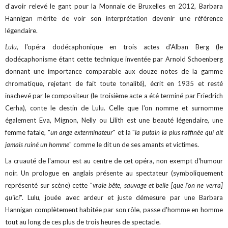
d'avoir relevé le gant pour la Monnaie de Bruxelles en 2012, Barbara
Hannigan mérite de voir son interprétation devenir une référence
légendaire.
Lulu,
l'opéra dodécaphonique en trois actes d'Alban Berg (le
dodécaphonisme étant cette technique inventée par Arnold Schoenberg
donnant une importance comparable aux douze notes de la gamme
chromatique, rejetant de fait toute tonalité), écrit en 1935 et resté
inachevé par le compositeur (le troisième acte a été terminé par Friedrich
Cerha), conte le destin de Lulu. Celle que l'on nomme et surnomme
également Eva, Mignon, Nelly ou Lilith est une beauté légendaire, une
femme fatale, "
un ange exterminateur
" et la "
la putain la plus raffinée qui ait
jamais ruiné un homme
" comme le dit un de ses amants et victimes.
La cruauté de l'amour est au centre de cet opéra, non exempt d'humour
noir. Un prologue en anglais présente au spectateur (symboliquement
représenté sur scène) cette "
vraie bête, sauvage et belle [que l'on ne verra]
qu'ici
". Lulu, jouée avec ardeur et juste démesure par une Barbara
Hannigan complètement habitée par son rôle, passe d'homme en homme
tout au long de ces plus de trois heures de spectacle.