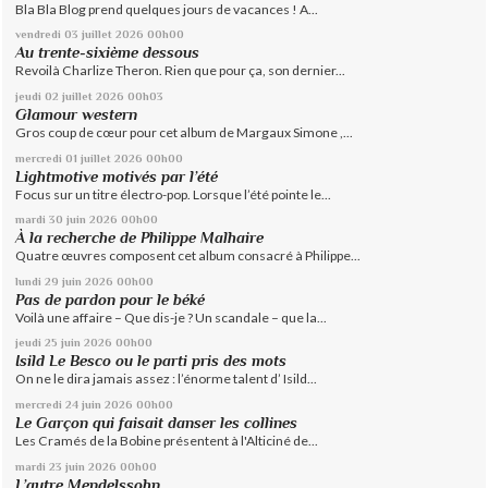
Bla Bla Blog prend quelques jours de vacances ! A...
vendredi 03
juillet 2026
00h00
Au trente-sixième dessous
Revoilà Charlize Theron. Rien que pour ça, son dernier...
jeudi 02
juillet 2026
00h03
Glamour western
Gros coup de cœur pour cet album de Margaux Simone ,...
mercredi 01
juillet 2026
00h00
Lightmotive motivés par l’été
Focus sur un titre électro-pop. Lorsque l’été pointe le...
mardi 30
juin 2026
00h00
À la recherche de Philippe Malhaire
Quatre œuvres composent cet album consacré à Philippe...
lundi 29
juin 2026
00h00
Pas de pardon pour le béké
Voilà une affaire – Que dis-je ? Un scandale – que la...
jeudi 25
juin 2026
00h00
Isild Le Besco ou le parti pris des mots
On ne le dira jamais assez : l’énorme talent d’ Isild...
mercredi 24
juin 2026
00h00
Le Garçon qui faisait danser les collines
Les Cramés de la Bobine présentent à l'Alticiné de...
mardi 23
juin 2026
00h00
L’autre Mendelssohn