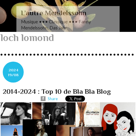
L’autre Mendelssohn
Musique ••• Classique ••• Fanny
Mendelssohn, Das Jahr
loch lomond
2024
19/08
2014-2024 : Top 10 de Bla Bla Blog
Share