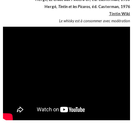
Hergé,
Tintin et les Picaros
, éd. Casterman, 1976
Tintin Wiki
Le whisky est à consommer avec modération