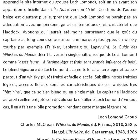
apprend
le site Internet du groupe Loch Lomond
), soit un an avant son
apparition officielle dans
L'Île Noire
version 1966. Ce choix de l'auteur
belge est d'autant plus surprenant que Loch Lomond ne paraît pas en
adéquation avec un personnage aussi tempétueux et caractériel que
Haddock. Avouons qu'il aurait été moins surprenant que le goût du
capitaine au long cours se porte sur une marque plus typée, un whisky
tourbé par exemple (Talisker, Laphroaig ou Lagavulin).
Le Guide des
Whiskies
du Monde
décrit la version single malt classique de Loch Lomond
comme "
assez jeune... à l'arôme léger et frais, sans grande influence de bois
".
Le blend Signature de Loch Lomond accrédite le caractère léger et passe-
partout d'un whisky plutôt fruité et facile d'accès. Subtilité, notes fruitées
légères, accents floraux sont les caractéristiques de ces whiskies très
"féminins", que ce soit en blend ou en single malt. Le capitaine Haddock
aurait-il réellement jeté son dévolu sur la distillerie Loch Lomond ? En tout
cas, il en a fait une jolie promotion, rendant cette marque légendaire.
Loch Lomond Group
Charles McClean,
Whiskies du Monde
, éd. Prisma, 2010, 352 p.
Hergé,
L'Île Noire
, éd. Casterman, 1943, 1966
Hergé,
Le Crabe aux Pinces d'Or
, éd. Casterman, 1953