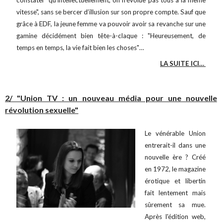
constater "qu’intellectuellement, on n’évolue pas tous à la même
vitesse", sans se bercer d’illusion sur son propre compte. Sauf que
grâce à EDF, la jeune femme va pouvoir avoir sa revanche sur une
gamine décidément bien tête-à-claque : "Heureusement, de
temps en temps, la vie fait bien les choses"…
LA SUITE ICI…
2/ "Union TV : un nouveau média pour une nouvelle
révolution sexuelle"
Le vénérable Union
entrerait-il dans une
nouvelle ère ? Créé
en 1972, le magazine
érotique et libertin
fait lentement mais
sûrement sa mue.
Après l'édition web,