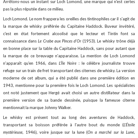
Arrêtons-nous un instant sur Loch Lomond, une marque qui n'est certes
pas la plus réputée dans ce milieu.
Loch Lomond. Le nom frappera les oreilles des tintinophiles car il s'agit de
la marque de whisky préférée du Capitaine Haddock. Buveur invétéré,
c'est en état fortement alcoolisé que le lecteur et Tintin font sa
connaissance dans
Le Crabe aux Pinces d'Or
(1953). Le whisky trône déjà
en bonne place sur la table du Capitaine Haddock, sans pour autant que
la marque de ce breuvage n'apparaisse. La mention de Loch Lomond
n'apparaît qu'en 1966, dans
L'Île Noire
: le célèbre journaliste trouve
refuge sur un train de fret transportant des citernes de whisky. La version
moderne de cet album, qui a été publié dans une première édition en
1943, mentionne pour la première fois le Loch Lomond. Les spécialistes
ont noté justement que Hergé avait choisi un autre distillateur dans la
première version de sa bande dessinée, puisque la fameuse citerne
mentionnait la marque Johnny Walker.
Le whisky est présent tout au long des aventures de Haddock,
transportant sa boisson préférée à l'autre bout du monde (
L’Étoile
mystérieuse
, 1946), voire jusque sur la lune (
On a marché sur la Lune
,