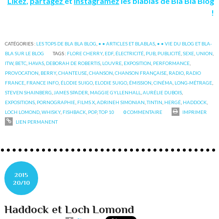
Likez
,
partagez
et
instagramez
les blablas de Bla Bla Blog
!
CATÉGORIES :
LES TOPS DE BLA BLA BLOG
,
• • ARTICLES ET BLABLAS
,
• • VIE DU BLOG ET BLA-
BLA SUR LE BLOG
TAGS :
FLORE CHERRY
,
EDF
,
ÉLECTRICITÉ
,
PUB
,
PUBLICITÉ
,
SEXE
,
UNION
,
ITW
,
BETC
,
HAVAS
,
DEBORAH DE ROBERTIS
,
LOUVRE
,
EXPOSITION
,
PERFORMANCE
,
PROVOCATION
,
BERRY
,
CHANTEUSE
,
CHANSON
,
CHANSON FRANÇAISE
,
RADIO
,
RADIO
FRANCE
,
FRANCE INFO
,
ÉLODIE SUIGO
,
ELODIE SUIGO
,
ÉMISSION
,
CINÉMA
,
LONG-MÉTRAGE
,
STEVEN SHAINBERG
,
JAMES SPADER
,
MAGGIE GYLLENHALL
,
AURÉLIE DUBOIS
,
EXPOSITIONS
,
PORNOGRAPHIE
,
FILMS X
,
ADRINEH SIMONIAN
,
TINTIN
,
HERGÉ
,
HADDOCK
,
LOCH LOMOND
,
WHISKY
,
FISHBACK
,
POP
,
TOP 10
0
COMMENTAIRE
IMPRIMER
LIEN PERMANENT
2015
20/10
Haddock et Loch Lomond