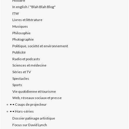
Histoire
In english / "Blah Blah Blog"
ITW
Livres et littérature
Musiques
Philosophie
Photographie
Politique, société et environnement
Publicité
Radio et podcasts
Sciences et médecine
Séries et TV
Spectacles
Sports
Vie quotidienne et tourisme
Web, réseaux sociaux et presse
• • Coups de projecteur
• • Hors-séries
Dossier patinage artistique
Focus sur David Lynch