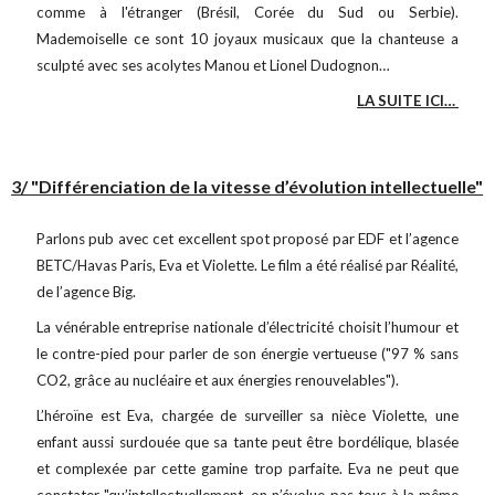
comme à l'étranger (Brésil, Corée du Sud ou Serbie).
Mademoiselle ce sont 10 joyaux musicaux que la chanteuse a
sculpté avec ses acolytes Manou et Lionel Dudognon…
LA SUITE ICI…
3/ "Différenciation de la vitesse d’évolution intellectuelle"
Parlons pub avec cet excellent spot proposé par EDF et l’agence
BETC/Havas Paris, Eva et Violette. Le film a été réalisé par Réalité,
de l’agence Big.
La vénérable entreprise nationale d’électricité choisit l’humour et
le contre-pied pour parler de son énergie vertueuse ("97 % sans
CO2, grâce au nucléaire et aux énergies renouvelables").
L’héroïne est Eva, chargée de surveiller sa nièce Violette, une
enfant aussi surdouée que sa tante peut être bordélique, blasée
et complexée par cette gamine trop parfaite. Eva ne peut que