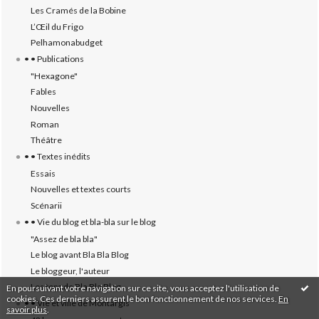
Les Cramés de la Bobine
L’‎Œil du Frigo
Pelhamonabudget
• • Publications
"Hexagone"
Fables
Nouvelles
Roman
Théâtre
• • Textes inédits
Essais
Nouvelles et textes courts
Scénarii
• • Vie du blog et bla-bla sur le blog
"Assez de bla bla"
Le blog avant Bla Bla Blog
Le bloggeur, l'auteur
Les tops de Bla Bla Blog
En poursuivant votre navigation sur ce site, vous acceptez l'utilisation de
cookies. Ces derniers assurent le bon fonctionnement de nos services.
En
• • Vie et ville de Montargis
savoir plus
.