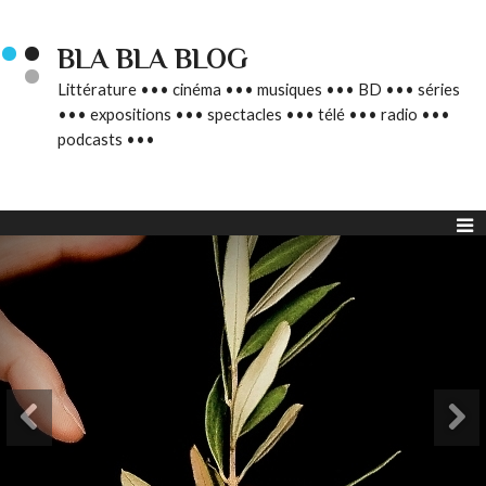
BLA BLA BLOG
Littérature ••• cinéma ••• musiques ••• BD ••• séries
••• expositions ••• spectacles ••• télé ••• radio •••
podcasts •••