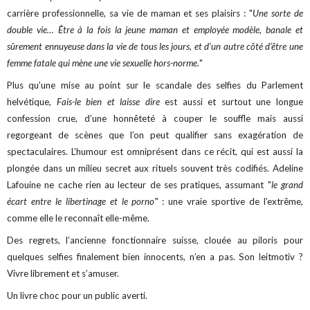
carrière professionnelle, sa vie de maman et ses plaisirs : "
Une sorte de
double vie… Être à la fois la jeune maman et employée modèle, banale et
sûrement ennuyeuse dans la vie de tous les jours, et d’un autre côté d’être une
femme fatale qui mène une vie sexuelle hors-norme.
"
Plus qu’une mise au point sur le scandale des selfies du Parlement
helvétique,
Fais-le bien et laisse dire
est aussi et surtout une longue
confession crue, d’une honnêteté à couper le souffle mais aussi
regorgeant de scènes que l’on peut qualifier sans exagération de
spectaculaires. L’humour est omniprésent dans ce récit, qui est aussi la
plongée dans un milieu secret aux rituels souvent très codifiés. Adeline
Lafouine ne cache rien au lecteur de ses pratiques, assumant "
le grand
écart entre le libertinage et le porno
" : une vraie sportive de l’extrême,
comme elle le reconnaît elle-même.
Des regrets, l’ancienne fonctionnaire suisse, clouée au piloris pour
quelques selfies finalement bien innocents, n’en a pas. Son leitmotiv ?
Vivre librement et s’amuser.
Un livre choc pour un public averti.