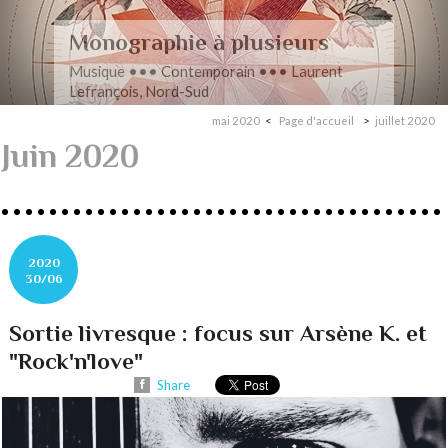
Romance en musique
Musique ••• Contemporain ••• Nathan
Henninger, Romanza pour cordes
mai 2020
Page d'accueil
juillet 2020
Juin 2020
2020
30/06
Sortie livresque : focus sur Arsène K. et
"Rock'n'love"
Share