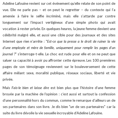
Adeline Lafouine revient sur cet événement qu’elle relate de son point de
vue. Elle ne parle pas – et on peut le regretter – du contexte qui l’a
amenée à faire le selfie incriminé, mais elle s’attarde par contre
longuement sur l’impact vertigineux d’une simple photo qui avait
vocation à rester privée. En quelques heures, la jeune femme devient une
célébrité malgré elle, et aussi une cible pour des journaux et des sites
Internet que rien n’arrête : "
Est-ce que la presse a le droit de ruiner la vie
d’une employée et mère de famille, uniquement pour remplir les pages d’un
journal ?
" s’interroge-t-elle. Le choc est rude pour elle et on ne peut que
saluer sa capacité à avoir pu affronter cette épreuve. Les 100 premières
pages de son témoignage reviennent sur le bouleversement de cette
affaire mêlant sexe, moralité publique, réseaux sociaux, liberté et vie
privée.
Mais
Fais-le bien et laisse dire
est bien plus que l’histoire d’une femme
broyée par la machine de l’opinion : c’est aussi et surtout la confession
d’une personnalité hors du commun, comme le remarque d’ailleurs un de
ses partenaires dans son livre. Je dis bien "
un
de ses partenaires" car la
suite du livre dévoile la vie sexuelle incroyable d’Adeline Lafouine.