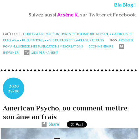
Bla Blog !
Suivez aussi
Arsène K.
sur
Twitter
et
Facebook
CATÉGORIES :
LE BLOGGEUR, L'AUTEUR
,
LIVRES ET LITTÉRATURE
,
ROMAN
,
• • ARTICLES ET
BLABLAS
,
• • PUBLICATIONS
,
• • VIE DU BLOG ET BLA-BLA SUR LE BLOG
TAGS :
ARSÈNE K
,
ROMAN
,
LUCRÈCE
,
MES PUBLICATIONS MES CRÉATIONS
0
COMMENTAIRE
IMPRIMER
LIEN PERMANENT
2020
29/06
American Psycho, ou comment mettre
son âme au frais
Share