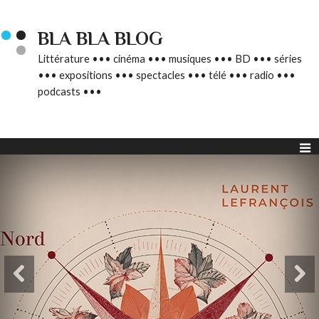
BLA BLA BLOG
Littérature ••• cinéma ••• musiques ••• BD ••• séries
••• expositions ••• spectacles ••• télé ••• radio •••
podcasts •••