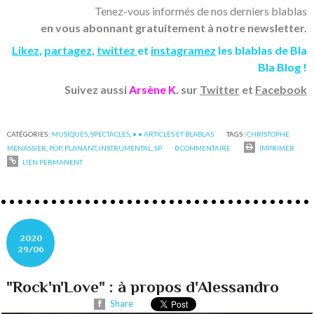
Tenez-vous informés de nos derniers blablas
en vous abonnant gratuitement à notre newsletter.
Likez
,
partagez
,
twittez
et
instagramez
les blablas de Bla
Bla Blog !
Suivez aussi
Arsène K.
sur
Twitter
et
Facebook
CATÉGORIES :
MUSIQUES
,
SPECTACLES
,
• • ARTICLES ET BLABLAS
TAGS :
CHRISTOPHE
MENASSIER
,
POP
,
PLANANT
,
INSTRUMENTAL
,
SP
0
COMMENTAIRE
IMPRIMER
LIEN PERMANENT
2020
29/06
"Rock'n'Love" : à propos d'Alessandro
Share