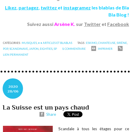
Likez
,
partagez
,
twittez
et
instagramez
les blablas de Bla
Bla Blog !
Suivez aussi
Arsène K.
sur
Twitter
et
Facebook
CATÉGORIES :
MUSIQUES
,
• • ARTICLES ET BLABLAS
TAGS :
ESKIMO
,
CHANTEUSE
,
SIRÈNE
,
POP
,
SCANDINAVE
,
JAPON
,
EIGHTIES
,
SP
1
COMMENTAIRE
IMPRIMER
LIEN PERMANENT
2020
28/06
La Suisse est un pays chaud
Share
Scandale à tous les étages pour ce