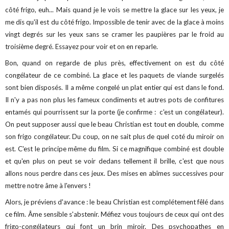
côté frigo, euh... Mais quand je le vois se mettre la glace sur les yeux, je
me dis qu'il est du côté frigo. Impossible de tenir avec de la glace à moins
vingt degrés sur les yeux sans se cramer les paupières par le froid au
troisième degré. Essayez pour voir et on en reparle.
Bon, quand on regarde de plus près, effectivement on est du côté
congélateur de ce combiné. La glace et les paquets de viande surgelés
sont bien disposés. Il a même congelé un plat entier qui est dans le fond.
Il n'y a pas non plus les fameux condiments et autres pots de confitures
entamés qui pourrissent sur la porte (je confirme : c'est un congélateur).
On peut supposer aussi que le beau Christian est tout en double, comme
son frigo congélateur. Du coup, on ne sait plus de quel coté du miroir on
est. C'est le principe même du film. Si ce magnifique combiné est double
et qu'en plus on peut se voir dedans tellement il brille, c'est que nous
allons nous perdre dans ces jeux. Des mises en abîmes successives pour
mettre notre âme à l'envers !
Alors, je préviens d'avance : le beau Christian est complétement fêlé dans
ce film. Âme sensible s'abstenir. Méfiez vous toujours de ceux qui ont des
frigo-congélateurs qui font un brin miroir. Des psychopathes en