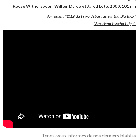
Reese Witherspoon, Willem Dafoe et Jared Leto,
2000, 101 mn
Voir aussi :
"L’‎Œil du Frigo débarque sur Bla Bla Blog"
"American Psycho Frigo"
Tenez-vous informés de nos derniers blablas