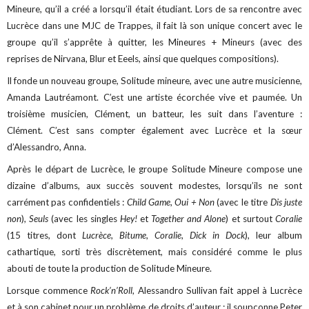
Mineure, qu’il a créé a lorsqu’il était étudiant. Lors de sa rencontre avec
Lucrèce dans une MJC de Trappes, il fait là son unique concert avec le
groupe qu’il s’apprête à quitter, les Mineures + Mineurs (avec des
reprises de Nirvana, Blur et Eeels, ainsi que quelques compositions).
Il fonde un nouveau groupe, Solitude mineure, avec une autre musicienne,
Amanda Lautréamont. C’est une artiste écorchée vive et paumée. Un
troisième musicien, Clément, un batteur, les suit dans l’aventure :
Clément. C’est sans compter également avec Lucrèce et la sœur
d’Alessandro, Anna.
Après le départ de Lucrèce, le groupe Solitude Mineure compose une
dizaine d’albums, aux succès souvent modestes, lorsqu’ils ne sont
carrément pas confidentiels :
Child Game
,
Oui + Non
(avec le titre
Dis juste
non
),
Seuls
(avec les singles
Hey!
et
Together and Alone
) et surtout
Coralie
(15 titres, dont
Lucrèce
,
Bitume
,
Coralie
,
Dick in Dock
), leur album
cathartique, sorti très discrètement, mais considéré comme le plus
abouti de toute la production de Solitude Mineure.
Lorsque commence
Rock’n’Roll
, Alessandro Sullivan fait appel à Lucrèce
et à son cabinet pour un problème de droits d’auteur : il soupçonne Peter