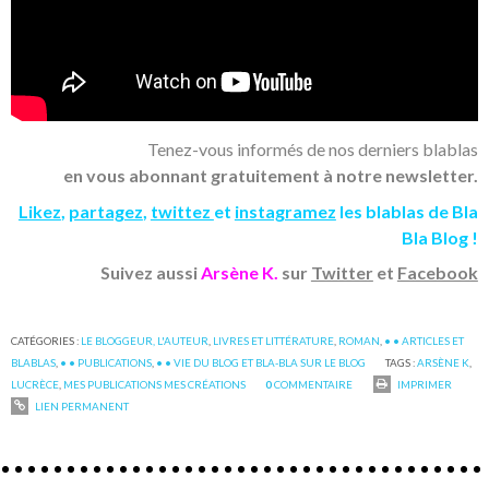
Tenez-vous informés de nos derniers blablas
en vous abonnant gratuitement à notre newsletter.
Likez
,
partagez
,
twittez
et
instagramez
les blablas de Bla
Bla Blog !
Suivez aussi
Arsène K.
sur
Twitter
et
Facebook
CATÉGORIES :
LE BLOGGEUR, L'AUTEUR
,
LIVRES ET LITTÉRATURE
,
ROMAN
,
• • ARTICLES ET
BLABLAS
,
• • PUBLICATIONS
,
• • VIE DU BLOG ET BLA-BLA SUR LE BLOG
TAGS :
ARSÈNE K
,
LUCRÈCE
,
MES PUBLICATIONS MES CRÉATIONS
0
COMMENTAIRE
IMPRIMER
LIEN PERMANENT