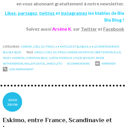
en vous abonnant gratuitement à notre newsletter.
Likez
,
partagez
,
twittez
et
instagramez
les blablas de Bla
Bla Blog !
Suivez aussi
Arsène K.
sur
Twitter
et
Facebook
CATÉGORIES :
CINÉMA
,
L’‎ŒIL DU FRIGO
,
• • ARTICLES ET BLABLAS
,
• • LES PARTENARIATS
BLA BLA BLOG
TAGS :
GRIGO
,
L'OEIL DU FRIGO
,
AMERICAN PSYCHO
,
BRET EASTON ELLIS
,
MARY HARRON
,
CHRISTIAN BALE
,
JUSTIN THEROUX
,
CHLOE SEVIGNY
,
REESE
WITHERSPOON
,
WILLEM DAFOE
,
JARED LETO
0
COMMENTAIRE
IMPRIMER
LIEN PERMANENT
2020
28/06
Eskimo, entre France, Scandinavie et