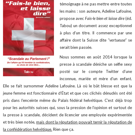
témoignage à ne pas mettre entre toutes
les mains : son auteure, Adeline Lafouine,
propose avec
Fais-le bien et laisse dire
(éd.
Tabou) un document assez exceptionnel
à plus d’un titre. Il commence par une
affaire dont la Suisse dite
"vertueuse"
se
serait bien passée.
Nous sommes en août 2014 lorsque la
presse à scandale déniche un selfie sexy
posté sur le compte Twitter d’une
inconnue, mariée et mère d’un enfant.
Elle se fait surnommer Adeline Lafouine. Là où le bât blesse est que la
jeune femme est fonctionnaire d’État et que ces clichés dénudés ont été
pris dans l’enceinte même du Palais fédéral helvétique. C’est déjà trop
pour les autorités suisses qui, sous la pression de l’opinion et surtout de
la presse à scandale, décident de licencier une employée expérimentée
et très bien notée,
mais dont la réputation pouvait ternir la réputation de
la confédération helvétique.
Rien que ça.