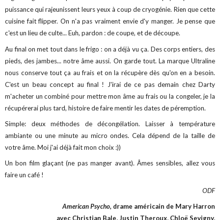
puissance qui rajeunissent leurs yeux à coup de cryogénie. Rien que cette
cuisine fait flipper. On n'a pas vraiment envie d'y manger. Je pense que
c'est un lieu de culte... Euh, pardon : de coupe, et de découpe.
Au final on met tout dans le frigo : on a déjà vu ça. Des corps entiers, des
pieds, des jambes... notre âme aussi. On garde tout. La marque Ultraline
nous conserve tout ça au frais et on la récupère dès qu'on en a besoin.
C'est un beau concept au final ! J'irai de ce pas demain chez Darty
m'acheter un combiné pour mettre mon âme au frais ou la congeler, je la
récupérerai plus tard, histoire de faire mentir les dates de péremption.
Simple: deux méthodes de décongélation. Laisser à température
ambiante ou une minute au micro ondes. Cela dépend de la taille de
votre âme. Moi j'ai déjà fait mon choix :))
Un bon film glaçant (ne pas manger avant). Âmes sensibles, allez vous
faire un café !
ODF
American Psycho,
drame américain de Mary Harron
avec Christian Bale, Justin Theroux, Chloë Sevigny,