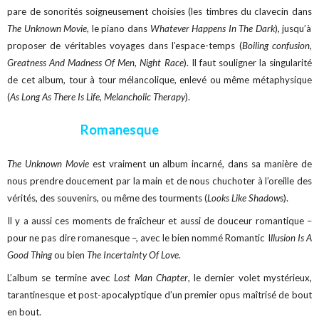
pare de sonorités soigneusement choisies (les timbres du clavecin dans
The Unknown Movie
, le piano dans
Whatever Happens In The Dark
), jusqu’à
proposer de véritables voyages dans l’espace-temps (
Boiling confusion,
Greatness And Madness Of Men, Night Race
). Il faut souligner la singularité
de cet album, tour à tour mélancolique, enlevé ou même métaphysique
(
As Long As There Is Life, Melancholic Therapy
).
Romanesque
The Unknown Movie
est vraiment un album incarné, dans sa manière de
nous prendre doucement par la main et de nous chuchoter à l’oreille des
vérités, des souvenirs, ou même des tourments (
Looks Like Shadows
).
Il y a aussi ces moments de fraîcheur et aussi de douceur romantique –
pour ne pas dire romanesque –, avec le bien nommé Romantic I
llusion Is A
Good Thing
ou bien
The Incertainty Of Love
.
L’album se termine avec
Lost Man Chapter
, le dernier volet mystérieux,
tarantinesque et post-apocalyptique d’un premier opus maîtrisé de bout
en bout.