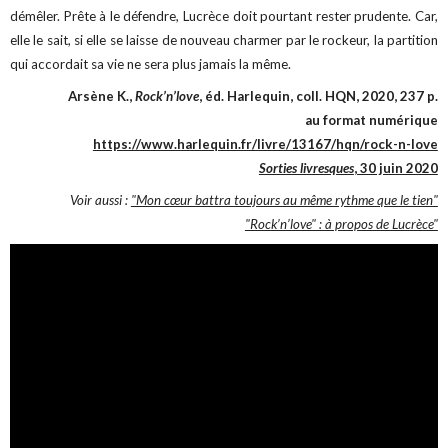
démêler. Prête à le défendre, Lucrèce doit pourtant rester prudente. Car,
elle le sait, si elle se laisse de nouveau charmer par le rockeur, la partition
qui accordait sa vie ne sera plus jamais la même.
Arsène K.,
Rock’n’love
, éd. Harlequin, coll. HQN, 2020, 237 p.
au format numérique
https://www.harlequin.fr/livre/13167/hqn/rock-n-love
Sorties livresques
, 30 juin 2020
Voir aussi :
"Mon cœur battra toujours au même rythme que le tien"
"Rock’n’love" : à propos de Lucrèce"