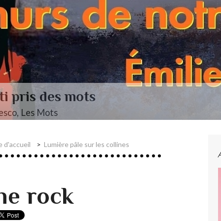
 d'accueil
Lumière pâle sur les collines
he rock