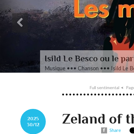
 Le Besco ou le parti pris des mots
 ••• Chanson ••• Isild Le Besco, Les Mots
Full sentimental
Page
Zeland of t
2025
30/12
Share