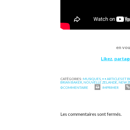
en vou
Likez
,
partag
CATÉGORIES :
MUSIQUES
,
• • ARTICLES ET 
BRIAN BAKER
,
NOUVELLE ZELANDE
,
NEW Z
0
COMMENTAIRE
IMPRIMER
Les commentaires sont fermés.