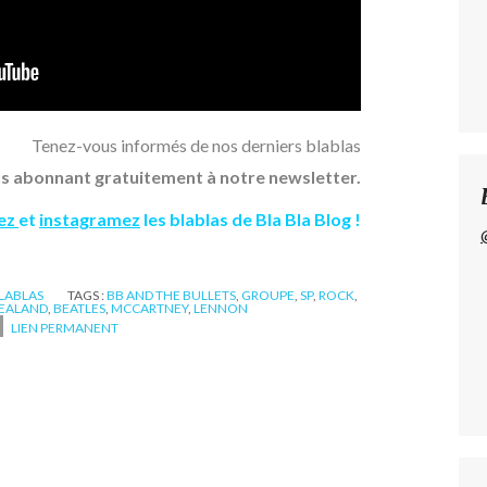
Tenez-vous informés de nos derniers blablas
s abonnant gratuitement à notre newsletter.
ez
et
instagramez
les blablas de Bla Bla Blog !
BLABLAS
TAGS :
BB AND THE BULLETS
,
GROUPE
,
SP
,
ROCK
,
EALAND
,
BEATLES
,
MCCARTNEY
,
LENNON
LIEN PERMANENT