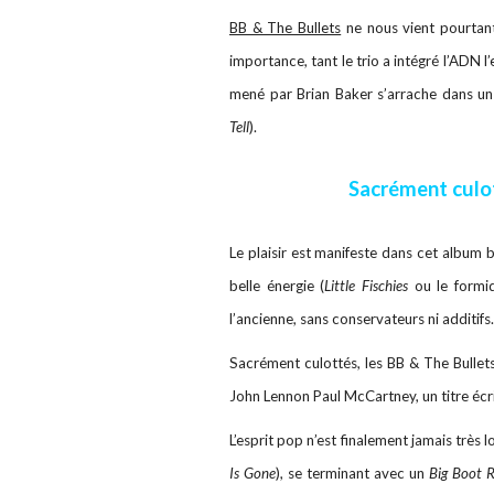
BB & The Bullets
ne nous vient pourtan
importance, tant le trio a intégré l’ADN l
mené par Brian Baker s’arrache dans u
Tell
).
Sacrément culo
Le plaisir est manifeste dans cet album b
belle énergie (
Little Fischies
ou le formi
l’ancienne, sans conservateurs ni additifs
Sacrément culottés, les BB & The Bullet
John Lennon Paul McCartney, un titre écr
L’esprit pop n’est finalement jamais très 
Is Gone
), se terminant avec un
Big Boot 