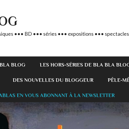
LOG
iques ••• BD ••• séries ••• expositions ••• spectacles
 BLA BLOG
LES HORS-SÉRIES DE BLA BLA BLO
DES NOUVELLES DU BLOGGEUR
PÊLE-MÊL
ABLAS EN VOUS ABONNANT À LA NEWSLETTER