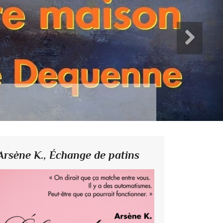
L’au
Musique
Arsène K.,
Échange de patins