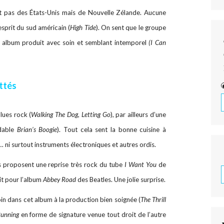
t pas des États-Unis mais de Nouvelle Zélande. Aucune
’esprit du sud américain (
High Tide
). On sent que le groupe
n album produit avec soin et semblant intemporel
(I Can
ttés
lues rock (
Walking The Dog, Letting Go
), par ailleurs d’une
dable
Brian’s Boogie
). Tout cela sent la bonne cuisine à
… ni surtout instruments électroniques et autres ordis.
s proposent une reprise très rock du tube
I Want You
de
it pour l’album
Abbey Road
des Beatles. Une jolie surprise.
loin dans cet album à la production bien soignée (
The Thrill
Running
en forme de signature venue tout droit de l’autre