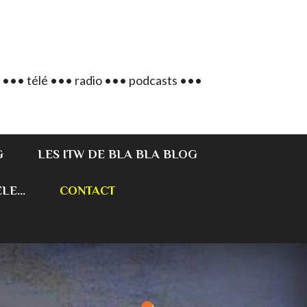
 ••• télé ••• radio ••• podcasts •••
G
LES ITW DE BLA BLA BLOG
E...
CONTACT