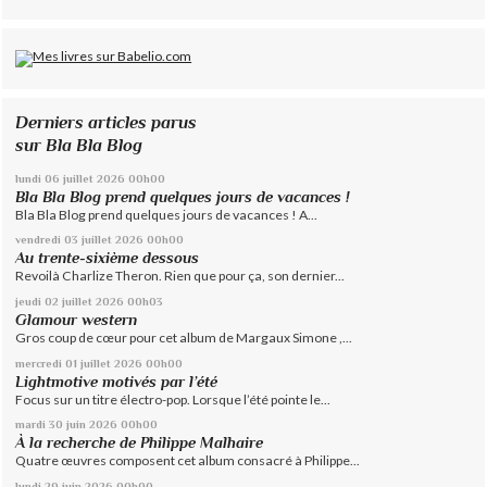
Derniers articles parus
sur Bla Bla Blog
lundi 06
juillet 2026
00h00
Bla Bla Blog prend quelques jours de vacances !
Bla Bla Blog prend quelques jours de vacances ! A...
vendredi 03
juillet 2026
00h00
Au trente-sixième dessous
Revoilà Charlize Theron. Rien que pour ça, son dernier...
jeudi 02
juillet 2026
00h03
Glamour western
Gros coup de cœur pour cet album de Margaux Simone ,...
mercredi 01
juillet 2026
00h00
Lightmotive motivés par l’été
Focus sur un titre électro-pop. Lorsque l’été pointe le...
mardi 30
juin 2026
00h00
À la recherche de Philippe Malhaire
Quatre œuvres composent cet album consacré à Philippe...
lundi 29
juin 2026
00h00