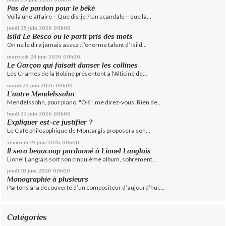
Pas de pardon pour le béké
Voilà une affaire – Que dis-je ? Un scandale – que la...
jeudi 25
juin 2026
00h00
Isild Le Besco ou le parti pris des mots
On ne le dira jamais assez : l’énorme talent d’ Isild...
mercredi 24
juin 2026
00h00
Le Garçon qui faisait danser les collines
Les Cramés de la Bobine présentent à l'Alticiné de...
mardi 23
juin 2026
00h00
L’autre Mendelssohn
Mendelssohn, pour piano. "OK", me direz-vous. Rien de...
lundi 22
juin 2026
00h00
Expliquer est-ce justifier ?
Le Café philosophique de Montargis proposera son...
vendredi 19
juin 2026
00h00
Il sera beaucoup pardonné à Lionel Langlais
Lionel Langlais sort son cinquième album, sobrement...
jeudi 18
juin 2026
00h00
Monographie à plusieurs
Partons à la découverte d’un compositeur d’aujourd’hui,...
Catégories