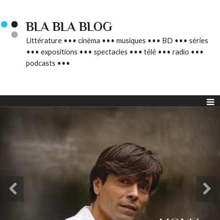
BLA BLA BLOG
Littérature ••• cinéma ••• musiques ••• BD ••• séries
••• expositions ••• spectacles ••• télé ••• radio •••
podcasts •••