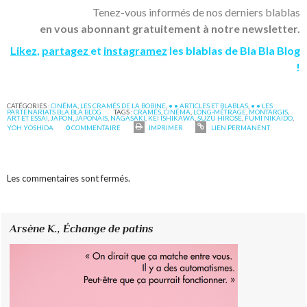
Tenez-vous informés de nos derniers blablas
en vous abonnant gratuitement à notre newsletter.
Likez
,
partagez
et
instagramez
les blablas de Bla Bla Blog
!
CATÉGORIES :
CINÉMA
,
LES CRAMÉS DE LA BOBINE
,
• • ARTICLES ET BLABLAS
,
• • LES
PARTENARIATS BLA BLA BLOG
TAGS :
CRAMÉS
,
CINÉMA
,
LONG-MÉTRAGE
,
MONTARGIS
,
ART ET ESSAI
,
JAPON
,
JAPONAIS
,
NAGASAKI
,
KEI ISHIKAWA
,
SUZU HIROSE
,
FUMI NIKAIDO
,
YOH YOSHIDA
0
COMMENTAIRE
IMPRIMER
LIEN PERMANENT
Les commentaires sont fermés.
Arsène K.,
Échange de patins