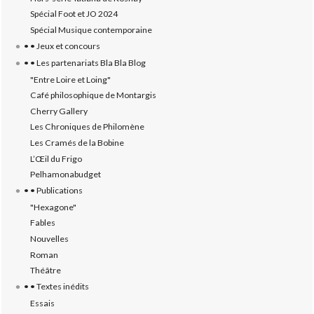
Spécial Foot et JO 2024
Spécial Musique contemporaine
• • Jeux et concours
• • Les partenariats Bla Bla Blog
"Entre Loire et Loing"
Café philosophique de Montargis
Cherry Gallery
Les Chroniques de Philomène
Les Cramés de la Bobine
L’‎Œil du Frigo
Pelhamonabudget
• • Publications
"Hexagone"
Fables
Nouvelles
Roman
Théâtre
• • Textes inédits
Essais