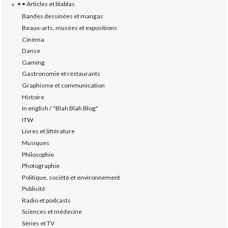
• • Articles et blablas
Bandes dessinées et mangas
Beaux-arts, musées et expositions
Cinéma
Danse
Gaming
Gastronomie et restaurants
Graphisme et communication
Histoire
In english / "Blah Blah Blog"
ITW
Livres et littérature
Musiques
Philosophie
Photographie
Politique, société et environnement
Publicité
Radio et podcasts
Sciences et médecine
Séries et TV