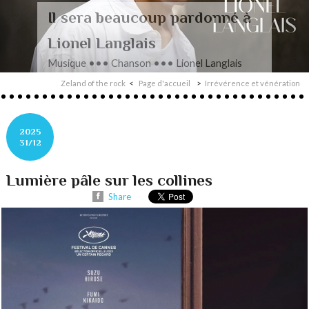
onné à
Monographie à plusieu
Musique ••• Contemporain ••• La
anglais
Lefrançois, Nord-Sud
Zeland of the rock
Page d'accueil
Irrévérence et vénération
2025
31/12
Lumière pâle sur les collines
Share