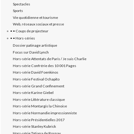
Spectacles
Sports
Vie quotidienne et tourisme
Web, réseaux sociaux et presse
• • Coups de projecteur
• • Hors-séries
Dossier patinage artistique
Focus sur David Lynch
Hors-série Attentats de Paris / Je suis Charlie
Hors-série Confrérie des 10 001 Pages
Hors-série David Foenkinos
Hors-série Festival Ochapito
Hors-série Grand Confinement
Hors-série Karine Giebel
Hors-série Littérature classique
Hors-série Montargis la Chinoise
Hors-série Normandie impressionniste
Hors-série Présidentielles 2017
Hors-série Stanley Kubrick
Hors-série Tatiana de Rosnay