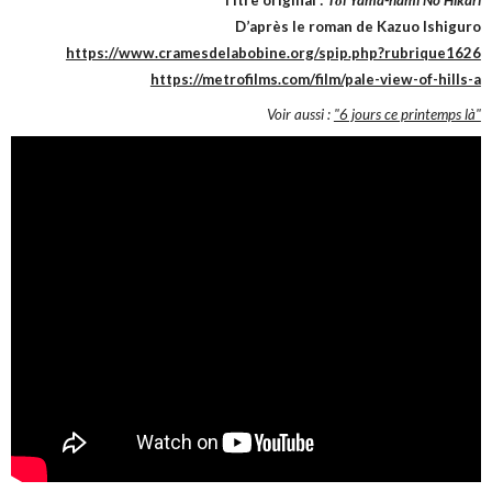
Titre original :
Tōi Yama-nami No Hikari
D’après le roman de Kazuo Ishiguro
https://www.cramesdelabobine.org/spip.php?rubrique1626
https://metrofilms.com/film/pale-view-of-hills-a
Voir aussi :
"6 jours ce printemps là"