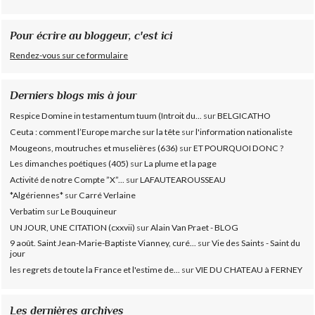
Pour écrire au bloggeur, c'est ici
Rendez-vous sur ce formulaire
Derniers blogs mis à jour
Respice Domine in testamentum tuum (Introit du...
sur
BELGICATHO
Ceuta : comment l’Europe marche sur la tête
sur
l'information nationaliste
Mougeons, moutruches et muselières (636)
sur
ET POURQUOI DONC ?
Les dimanches poétiques (405)
sur
La plume et la page
Activité de notre Compte ”X”...
sur
LAFAUTEAROUSSEAU
*Algériennes*
sur
Carré Verlaine
Verbatim
sur
Le Bouquineur
UN JOUR, UNE CITATION (cxxvii)
sur
Alain Van Praet - BLOG
9 août. Saint Jean-Marie-Baptiste Vianney, curé...
sur
Vie des Saints - Saint du
jour
les regrets de toute la France et l'estime de...
sur
VIE DU CHATEAU à FERNEY
Les dernières archives