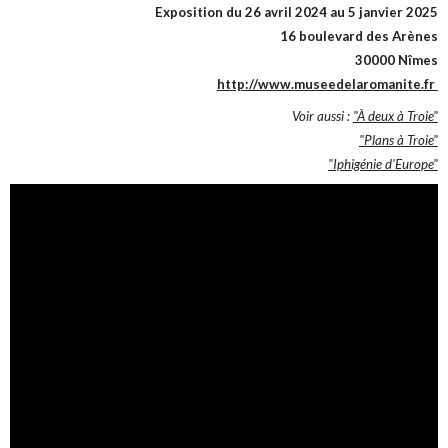
Exposition du 26 avril 2024 au 5 janvier 2025
16 boulevard des Arènes
30000 Nîmes
http://www.museedelaromanite.fr
Voir aussi :
"À deux à Troie"
"Plans à Troie"
"Iphigénie d'Europe"