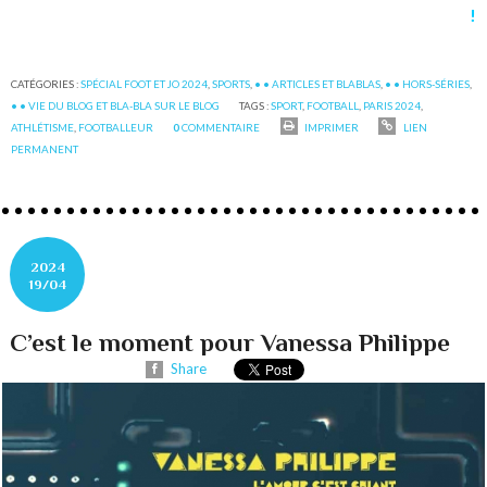
!
CATÉGORIES :
SPÉCIAL FOOT ET JO 2024
,
SPORTS
,
• • ARTICLES ET BLABLAS
,
• • HORS-SÉRIES
,
• • VIE DU BLOG ET BLA-BLA SUR LE BLOG
TAGS :
SPORT
,
FOOTBALL
,
PARIS 2024
,
ATHLÉTISME
,
FOOTBALLEUR
0
COMMENTAIRE
IMPRIMER
LIEN
PERMANENT
2024
19/04
C’est le moment pour Vanessa Philippe
Share