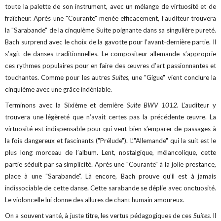
toute la palette de son instrument, avec un mélange de virtuosité et de
fraîcheur. Après une "Courante" menée efficacement, l’auditeur trouvera
la "Sarabande" de la cinquième Suite poignante dans sa singulière pureté.
Bach surprend avec le choix de la gavotte pour l’avant-dernière partie. Il
s’agit de danses traditionnelles. Le compositeur allemande s’approprie
ces rythmes populaires pour en faire des œuvres d’art passionnantes et
touchantes. Comme pour les autres
Suites,
une "Gigue" vient conclure la
cinquième avec une grâce indéniable.
Terminons avec la Sixième et dernière
Suite BWV 1012.
L’auditeur y
trouvera une légèreté que n’avait certes pas la précédente œuvre. La
virtuosité est indispensable pour qui veut bien s’emparer de passages à
la fois dangereux et fascinants ("Prélude"). L’"Allemande" qui la suit est le
plus long morceau de l’album. Lent, nostalgique, mélancolique, cette
partie séduit par sa simplicité. Après une "Courante" à la jolie prestance,
place à une "Sarabande". Là encore, Bach prouve qu’il est à jamais
indissociable de cette danse. Cette sarabande se déplie avec onctuosité.
Le violoncelle lui donne des allures de chant humain amoureux.
On a souvent vanté, à juste titre, les vertus pédagogiques de ces
Suites.
Il