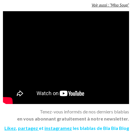
Voir aussi : "Miso Soup"
Tenez-vous informés de nos derniers blablas
en vous abonnant gratuitement à notre newsletter.
Likez
,
partagez
et
instagramez
les blablas de Bla Bla Blog