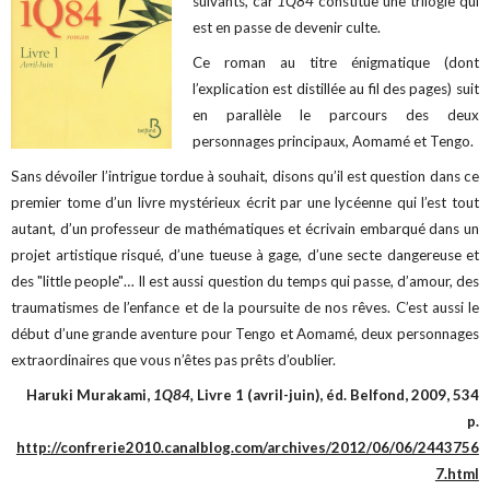
suivants, car
1Q84
constitue une trilogie qui
est en passe de devenir culte.
Ce roman au titre énigmatique (dont
l’explication est distillée au fil des pages) suit
en parallèle le parcours des deux
personnages principaux, Aomamé et Tengo.
Sans dévoiler l’intrigue tordue à souhait, disons qu’il est question dans ce
premier tome d’un livre mystérieux écrit par une lycéenne qui l’est tout
autant, d’un professeur de mathématiques et écrivain embarqué dans un
projet artistique risqué, d’une tueuse à gage, d’une secte dangereuse et
des "little people"… Il est aussi question du temps qui passe, d’amour, des
traumatismes de l’enfance et de la poursuite de nos rêves. C’est aussi le
début d’une grande aventure pour Tengo et Aomamé, deux personnages
extraordinaires que vous n’êtes pas prêts d’oublier.
Haruki Murakami,
1Q84,
Livre 1 (avril-juin), éd. Belfond, 2009, 534
p.
http://confrerie2010.canalblog.com/archives/2012/06/06/2443756
7.html