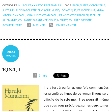
CATÉGORIES :
MUSIQUES
,
• • ARTICLES ET BLABLAS
TAGS :
BACH
,
SUITES
,
VIOLONCELLE
,
SUITE
,
HENRI DEMARQUETTE
,
CLASSIQUE
,
MUSIQUE CLASSIQUE
,
ERIK ORSENNA
,
ANNA
MAGDALENA BACH
,
JOHANN SEBASTIAN BACH
,
JEAN-SÉBASTIEN BACH
,
SP
,
PRÉLUDE
,
ALLEMANDE
,
COURANTE
,
SARABANDE
,
GIGUE
,
MENUET
,
BOURRÉE
,
GAVOTTE
0
COMMENTAIRE
IMPRIMER
LIEN PERMANENT
2024
22/04
1Q84, I
Share
Il y a fort à parier qu’une fois commencées
les premières lignes de ce roman il vous sera
difficile de le refermer. Il se pourrait même
que vous vous précipitiez sur les deux tomes