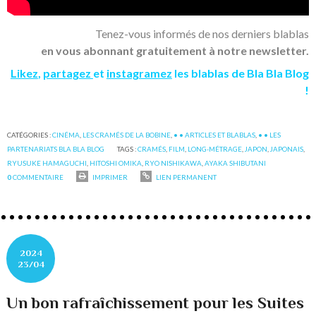
Tenez-vous informés de nos derniers blablas
en vous abonnant gratuitement à notre newsletter.
Likez
,
partagez
et
instagramez
les blablas de Bla Bla Blog
!
CATÉGORIES :
CINÉMA
,
LES CRAMÉS DE LA BOBINE
,
• • ARTICLES ET BLABLAS
,
• • LES
PARTENARIATS BLA BLA BLOG
TAGS :
CRAMÉS
,
FILM
,
LONG-MÉTRAGE
,
JAPON
,
JAPONAIS
,
RYUSUKE HAMAGUCHI
,
HITOSHI OMIKA
,
RYO NISHIKAWA
,
AYAKA SHIBUTANI
0
COMMENTAIRE
IMPRIMER
LIEN PERMANENT
2024
23/04
Un bon rafraîchissement pour les Suites