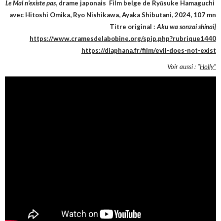
Le Mal n’existe pas
, drame japonais Film belge de Ryūsuke Hamaguchi
avec Hitoshi Omika, Ryo Nishikawa, Ayaka Shibutani, 2024, 107 mn
Titre original :
Aku wa sonzai shinai]
https://www.cramesdelabobine.org/spip.php?rubrique1440
https://diaphana.fr/film/evil-does-not-exist
Voir aussi : "
Holly"