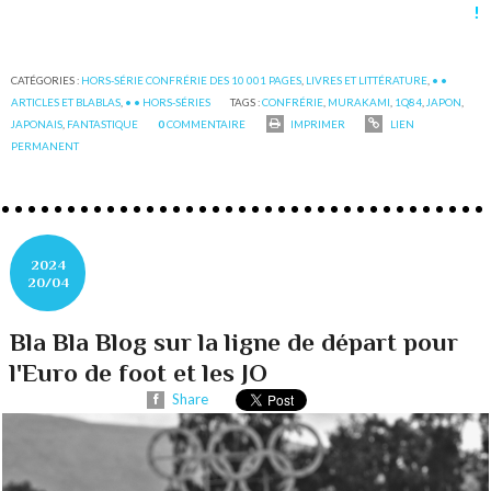
!
CATÉGORIES :
HORS-SÉRIE CONFRÉRIE DES 10 001 PAGES
,
LIVRES ET LITTÉRATURE
,
• •
ARTICLES ET BLABLAS
,
• • HORS-SÉRIES
TAGS :
CONFRÉRIE
,
MURAKAMI
,
1Q84
,
JAPON
,
JAPONAIS
,
FANTASTIQUE
0
COMMENTAIRE
IMPRIMER
LIEN
PERMANENT
2024
20/04
Bla Bla Blog sur la ligne de départ pour
l'Euro de foot et les JO
Share