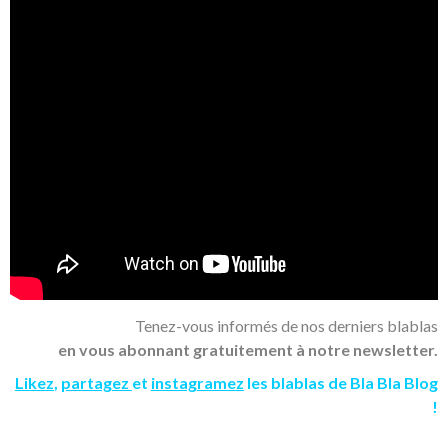
Tenez-vous informés de nos derniers blablas
en vous abonnant gratuitement à notre newsletter.
Likez
,
partagez
et
instagramez
les blablas de Bla Bla Blog
!