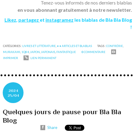
Tenez-vous informés de nos derniers blablas
en vous abonnant gratuitement à notre newsletter.
Likez
,
partagez
et
instagramez
les blablas de Bla Bla Blog
!
CATÉGORIES :
LIVRES ET LITTÉRATURE
,
• • ARTICLES ET BLABLAS
TAGS :
CONFRÉRIE
,
MURAKAMI
,
1Q84
,
JAPON
,
JAPONAIS
,
FANTASTIQUE
0
COMMENTAIRE
IMPRIMER
LIEN PERMANENT
2024
25/04
Quelques jours de pause pour Bla Bla
Blog
Share