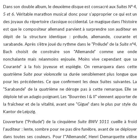
Dans son double album, le deuxième disque est consacré aux
Suites N° 4,
5 et 6
. Véritable marathon musical donc pour s’approprier ce qui est un
des joyaux du répertoire classique occidental. Le magique dans l’histoire
est que le compositeur allemand parvient à surprendre son auditeur en
dépit de la structure identique : prélude, allemande, courante et
sarabande. Après s’être joué du rythme dans le "Prélude" de la
Suite n°4,
Bach choisit de construire son "Allemande" comme une onde
nonchalante mais néanmoins enjouée. Moins vive cependant que sa
Courante" à la fois joyeuse et espiègle. On remarquera dans cette
quatrième
Suite pour violoncelle
sa durée sensiblement plus longue que
pour les précédentes. Ce que confirment les deux Suites suivantes. La
"Sarabande" de la quatrième ne déroge pas à cette remarque. Elle se
déploie tel un adagio poignant. Les "Bourrées I & II" viennent apporter de
la fraîcheur et de la vitalité, avant une "Gigue" dans le plus pur style du
Kantor de Leipzig.
L’ouverture ("Prélude") de la cinquième
Suite BWV 1011
cueille à froid
l’auditeur : lente, sombre pour ne pas dire funèbre, avant de se déployer
dans toutes ses couleurs. Pour l’"Allemande", Henri Demarquette utilise