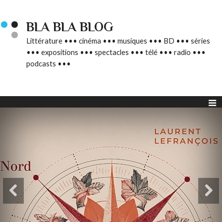
BLA BLA BLOG
Littérature ••• cinéma ••• musiques ••• BD ••• séries
••• expositions ••• spectacles ••• télé ••• radio •••
podcasts •••