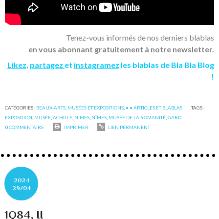
Tenez-vous informés de nos derniers blablas
en vous abonnant gratuitement à notre newsletter.
Likez
,
partagez
et
instagramez
les blablas de Bla Bla Blog
!
CATÉGORIES :
BEAUX-ARTS, MUSÉES ET EXPOSITIONS
,
• • ARTICLES ET BLABLAS
TAGS :
EXPOSITION
,
MUSÉE
,
ACHILLE
,
NIMES
,
NÎMES
,
MUSÉE DE LA ROMANITÉ
,
GARD
0
COMMENTAIRE
IMPRIMER
LIEN PERMANENT
2024
29/04
1Q84, II