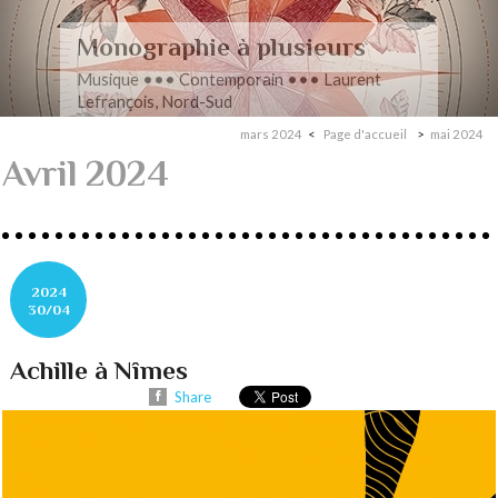
Romance en musique
Musique ••• Contemporain ••• Nathan
Henninger, Romanza pour cordes
mars 2024
Page d'accueil
mai 2024
Avril 2024
2024
30/04
Achille à Nîmes
Share