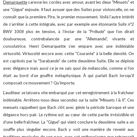
Demarquette
caresse les cordes avec amour, avant les deux "Minuets" et
une "Gigue" enjouée. Il faut avouer que des Suites pour violoncelle, on ne
connaît que la première. Pire, le premier mouvement. Voilà l’autre intérêt
de s’arrêter à cette intégrale, avec par exemple une étonnante
Suite n°2
BWV 1008
plus en tension, à l’instar de la "Prélude" que l’on dirait
douloureuse, contrebalancée par une "Allemande", vivante et
consolatrice. Henri Demarquette s’en empare avec une indéniable
virtuosité. Virtuosité encore avec cette "Courante" à la belle densité. On
est captivés par la "Sarabande" de cette deuxième Suite. Elle se déploie
avec élégance mais aussi ce je ne sais quoi de mélancolie, comme si l’on
était au bord d’un gouffre métaphysique. À qui parlait Bach lorsqu’il
composait ce mouvement ? Qu’importe.
L’auditeur se laissera vite embarqué par cet enregistrement à la fraîcheur
indéniable. Arrêtons-nous deux secondes sur la suite "Minuets I & II". Ces
menuets rappellent que Bach clôt avec génie la période baroque et une
élégance hors-pair. Le rythme est au cœur de cette partie irrésistible et
d’une belle fraîcheur. La "Gigue" qui vient conclure la deuxième suite a un
souffle plus singulier encore. Bach y voit une manière de revenir aux
traditions musicales de son pays, avec cet enthousiasme que retranscrit