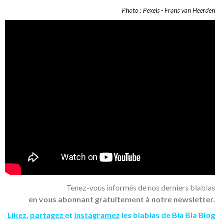
Photo : Pexels - Frans van Heerden
Tenez-vous informés de nos derniers blablas
en vous abonnant gratuitement à notre newsletter.
Likez
,
partagez
et
instagramez
les blablas de Bla Bla Blog