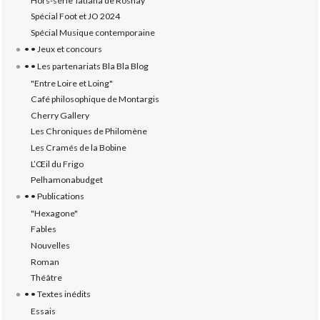
Hors-série Tatiana de Rosnay
Spécial Foot et JO 2024
Spécial Musique contemporaine
• • Jeux et concours
• • Les partenariats Bla Bla Blog
"Entre Loire et Loing"
Café philosophique de Montargis
Cherry Gallery
Les Chroniques de Philomène
Les Cramés de la Bobine
L’‎Œil du Frigo
Pelhamonabudget
• • Publications
"Hexagone"
Fables
Nouvelles
Roman
Théâtre
• • Textes inédits
Essais