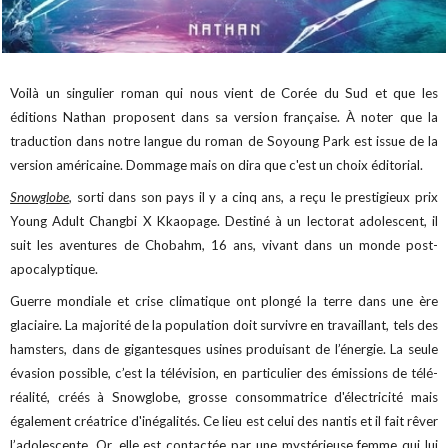
Voilà un singulier roman qui nous vient de Corée du Sud et que les
éditions Nathan proposent dans sa version française. À noter que la
traduction dans notre langue du roman de Soyoung Park est issue de la
version américaine. Dommage mais on dira que c'est un choix éditorial.
Snowglobe
,
sorti dans son pays il y a cinq ans, a reçu le prestigieux prix
Young Adult Changbi X Kkaopage. Destiné à un lectorat adolescent, il
suit les aventures de Chobahm, 16 ans, vivant dans un monde post-
apocalyptique.
Guerre mondiale et crise climatique ont plongé la terre dans une ère
glaciaire. La majorité de la population doit survivre en travaillant, tels des
hamsters, dans de gigantesques usines produisant de l’énergie. La seule
évasion possible, c’est la télévision, en particulier des émissions de télé-
réalité, créés à Snowglobe, grosse consommatrice d'électricité mais
également créatrice d'inégalités. Ce lieu est celui des nantis et il fait rêver
l’adolescente. Or, elle est contactée par une mystérieuse femme qui lui