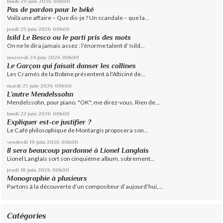
lundi 29
juin 2026
00h00
Pas de pardon pour le béké
Voilà une affaire – Que dis-je ? Un scandale – que la...
jeudi 25
juin 2026
00h00
Isild Le Besco ou le parti pris des mots
On ne le dira jamais assez : l’énorme talent d’ Isild...
mercredi 24
juin 2026
00h00
Le Garçon qui faisait danser les collines
Les Cramés de la Bobine présentent à l'Alticiné de...
mardi 23
juin 2026
00h00
L’autre Mendelssohn
Mendelssohn, pour piano. "OK", me direz-vous. Rien de...
lundi 22
juin 2026
00h00
Expliquer est-ce justifier ?
Le Café philosophique de Montargis proposera son...
vendredi 19
juin 2026
00h00
Il sera beaucoup pardonné à Lionel Langlais
Lionel Langlais sort son cinquième album, sobrement...
jeudi 18
juin 2026
00h00
Monographie à plusieurs
Partons à la découverte d’un compositeur d’aujourd’hui,...
Catégories