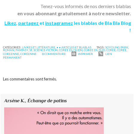
Tenez-vous informés de nos derniers blablas
en vous abonnant gratuitement à notre newsletter.
Likez
,
partagez
et
instagramez
les blablas de Bla Bla Blog
!
CATÉGORIES :
LIVRES ET LITTÉRATURE
,
• • ARTICLES ET BLABLAS
TAGS :
SOYOUNG PARK
,
ROMAN
,
FANTASY
,
SF
,
SCIENCE-FICTION
,
CORÉE DU SUDN
,
COREE DU SUD
,
COREE
,
CORÉE
,
COREENNE
,
CORÉENNE
0
COMMENTAIRE
IMPRIMER
LIEN
PERMANENT
Les commentaires sont fermés.
Arsène K.,
Échange de patins