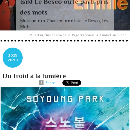
L’autre Mendelssohn
Musique ••• Classique ••• Fanny
Mendelssohn, Das Jahr
Plus d’air, plus d’espaces
Page d'accueil
Ciudad Sin Sueño
2025
20/10
Du froid à la lumière
Share