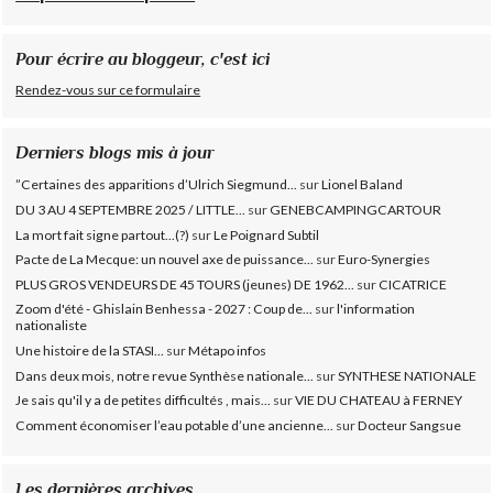
Pour écrire au bloggeur, c'est ici
Rendez-vous sur ce formulaire
Derniers blogs mis à jour
”Certaines des apparitions d’Ulrich Siegmund...
sur
Lionel Baland
DU 3 AU 4 SEPTEMBRE 2025 / LITTLE...
sur
GENEBCAMPINGCARTOUR
La mort fait signe partout...(?)
sur
Le Poignard Subtil
Pacte de La Mecque: un nouvel axe de puissance...
sur
Euro-Synergies
PLUS GROS VENDEURS DE 45 TOURS (jeunes) DE 1962...
sur
CICATRICE
Zoom d'été - Ghislain Benhessa - 2027 : Coup de...
sur
l'information
nationaliste
Une histoire de la STASI...
sur
Métapo infos
Dans deux mois, notre revue Synthèse nationale...
sur
SYNTHESE NATIONALE
Je sais qu'il y a de petites difficultés , mais...
sur
VIE DU CHATEAU à FERNEY
Comment économiser l’eau potable d’une ancienne...
sur
Docteur Sangsue
Les dernières archives