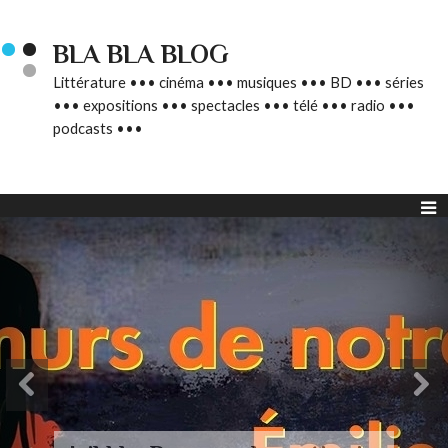
BLA BLA BLOG
Littérature ••• cinéma ••• musiques ••• BD ••• séries
••• expositions ••• spectacles ••• télé ••• radio •••
podcasts •••