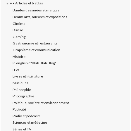
• • Articles et blablas
Bandes dessinées et mangas
Beaux-arts, musées et expositions
Cinéma
Danse
Gaming
Gastronomie et restaurants
Graphisme et communication
Histoire
In english / "Blah Blah Blog"
ITW
Livres et littérature
Musiques
Philosophie
Photographie
Politique, société et environnement
Publicité
Radio et podcasts
Sciences et médecine
Séries et TV