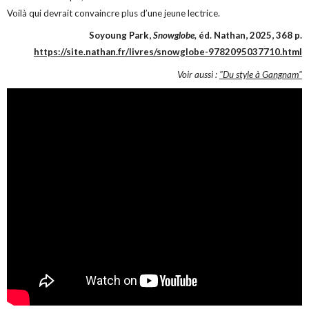
Voilà qui devrait convaincre plus d’une jeune lectrice.
Soyoung Park,
Snowglobe,
éd. Nathan, 2025, 368 p.
https://site.nathan.fr/livres/snowglobe-9782095037710.html
Voir aussi :
"Du style à Gangnam"