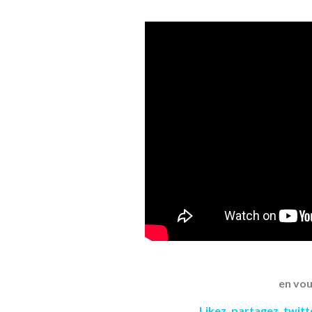
en vou
Likez
,
partagez
,
twit