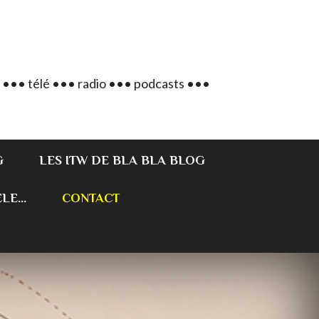
 ••• télé ••• radio ••• podcasts •••
G
LES ITW DE BLA BLA BLOG
E...
CONTACT