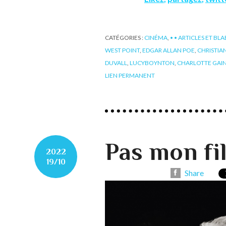
CATÉGORIES :
CINÉMA
,
• • ARTICLES ET BL
WEST POINT
,
EDGAR ALLAN POE
,
CHRISTIA
DUVALL
,
LUCYBOYNTON
,
CHARLOTTE GAI
LIEN PERMANENT
Pas mon fi
2022
19/10
Share