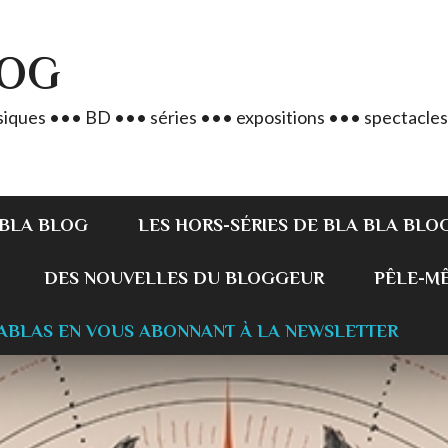
LOG
iques ••• BD ••• séries ••• expositions ••• spectacles
 BLA BLOG
LES HORS-SÉRIES DE BLA BLA BLO
DES NOUVELLES DU BLOGGEUR
PÊLE-MÊL
ABLAS EN VOUS ABONNANT À LA NEWSLETTER