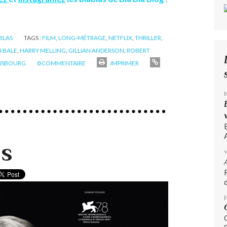
ABLAS
TAGS :
FILM
,
LONG-MÉTRAGE
,
NETFLIX
,
THRILLER
,
N BALE
,
HARRY MELLING
,
GILLIAN ANDERSON
,
ROBERT
NSBOURG
0
COMMENTAIRE
IMPRIMER
A
ls
d