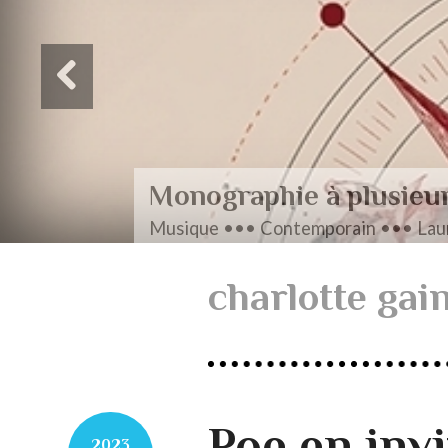
Monographie à plusieu
Musique ••• Contemporain ••• Laur
charlotte gai
Poe en invi
2023