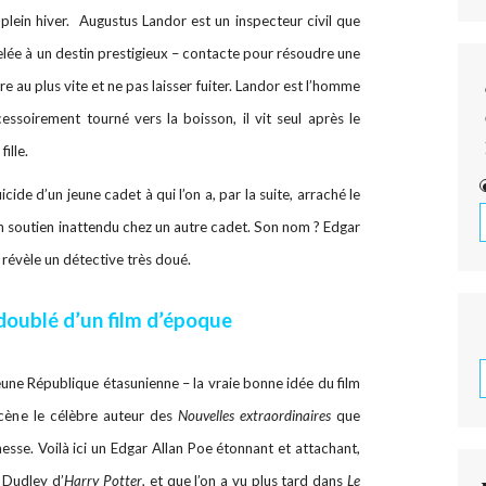
ein hiver. Augustus Landor est un inspecteur civil que
elée à un destin prestigieux – contacte pour résoudre une
e au plus vite et ne pas laisser fuiter. Landor est l’homme
cessoirement tourné vers la boisson, il vit seul après le
ille.
uicide d’un jeune cadet à qui l’on a, par la suite, arraché le
un soutien inattendu chez un autre cadet. Son nom ? Edgar
e révèle un détective très doué.
 doublé d’un film d’époque
eune République étasunienne – la vraie bonne idée du film
cène le célèbre auteur des
Nouvelles extraordinaires
que
esse. Voilà ici un Edgar Allan Poe étonnant et attachant,
x Dudley d’
Harry Potter
, et que l’on a vu plus tard dans
Le