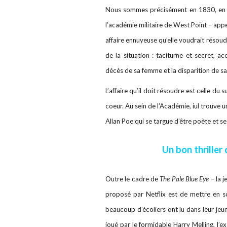
Nous sommes précisément en 1830, en pl
l’académie militaire de West Point – app
affaire ennuyeuse qu’elle voudrait résoudr
de la situation : taciturne et secret, ac
décès de sa femme et la disparition de sa f
L’affaire qu’il doit résoudre est celle du s
coeur. Au sein de l’Académie, iul trouve 
Allan Poe qui se targue d’être poète et s
Un bon thriller
Outre le cadre de
The Pale Blue Eye
– la j
proposé par Netflix est de mettre en s
beaucoup d’écoliers ont lu dans leur jeun
joué par le formidable Harry Melling, l’e