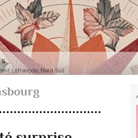
rs
ent Lefrançois, Nord-Sud
nsbourg
té surprise