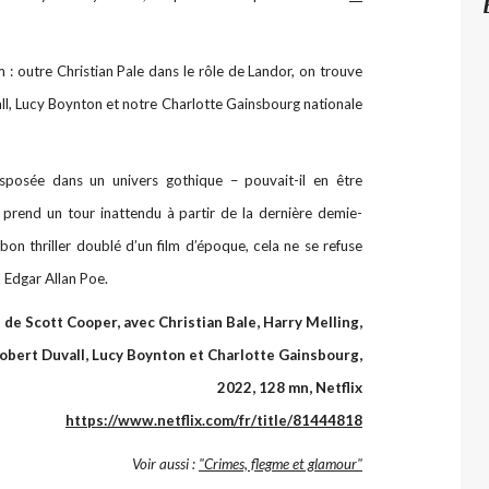
ilm : outre Christian Pale dans le rôle de Landor, on trouve
ll, Lucy Boynton et notre Charlotte Gainsbourg nationale
nsposée dans un univers gothique – pouvait-il en être
prend un tour inattendu à partir de la dernière demie-
n bon thriller doublé d’un film d’époque, cela ne se refuse
al Edgar Allan Poe.
e de Scott Cooper, avec Christian Bale, Harry Melling,
Robert Duvall, Lucy Boynton et Charlotte Gainsbourg,
2022, 128 mn, Netflix
https://www.netflix.com/fr/title/81444818
Voir aussi :
"Crimes, flegme et glamour"