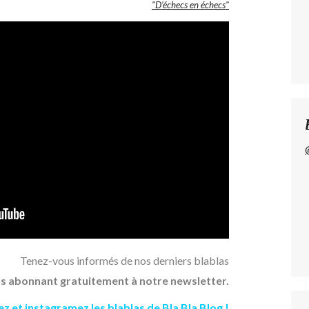
"D’échecs en échecs"
Tenez-vous informés de nos derniers blablas
s abonnant gratuitement à notre newsletter.
tez
et
instagramez
les blablas de Bla Bla Blog !