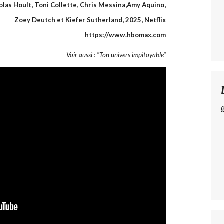
olas Hoult, Toni Collette, Chris Messina,Amy Aquino,
Zoey Deutch et Kiefer Sutherland, 2025, Netflix
https://www.hbomax.com
Voir aussi :
"Ton univers impitoyable"