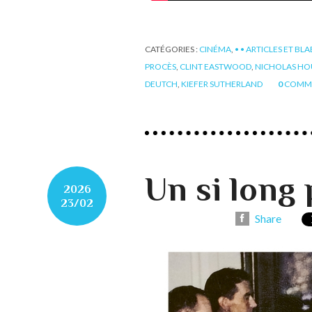
CATÉGORIES :
CINÉMA
,
• • ARTICLES ET BL
PROCÈS
,
CLINT EASTWOOD
,
NICHOLAS HO
DEUTCH
,
KIEFER SUTHERLAND
0
COMME
Un si long
2026
23/02
Share