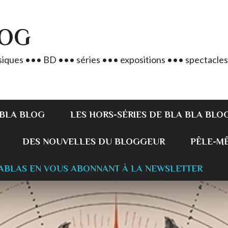
LOG
iques ••• BD ••• séries ••• expositions ••• spectacles
 BLA BLOG
LES HORS-SÉRIES DE BLA BLA BLO
DES NOUVELLES DU BLOGGEUR
PÊLE-MÊL
ABLAS EN VOUS ABONNANT À LA NEWSLETTER