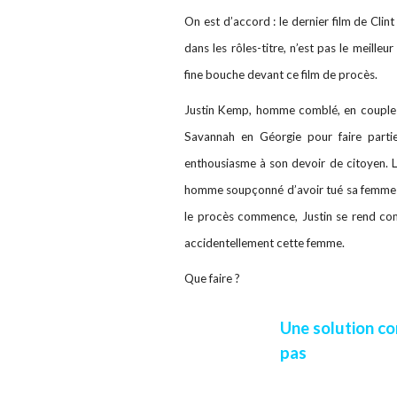
On est d’accord : le dernier film de Cli
dans les rôles-titre, n’est pas le meilleu
fine bouche devant ce film de procès.
Justin Kemp, homme comblé, en couple a
Savannah en Géorgie pour faire partie
enthousiasme à son devoir de citoyen. L
homme soupçonné d’avoir tué sa femme un
le procès commence, Justin se rend compt
accidentellement cette femme.
Que faire ?
Une solution co
pas