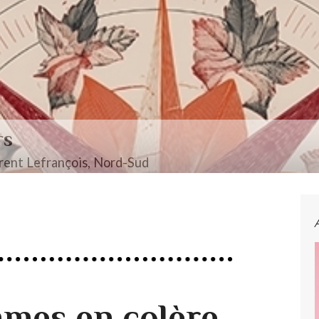
rs
ent Lefrançois, Nord-Sud
mes en colère