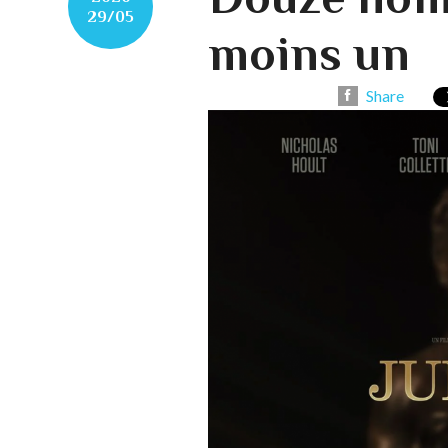
29/05
moins un
Share