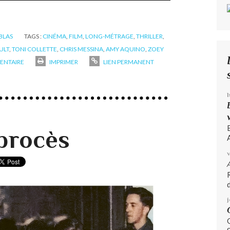
ABLAS
TAGS :
CINÉMA
,
FILM
,
LONG-MÉTRAGE
,
THRILLER
,
ULT
,
TONI COLLETTE
,
CHRIS MESSINA
,
AMY AQUINO
,
ZOEY
NTAIRE
IMPRIMER
LIEN PERMANENT
 procès
A
d