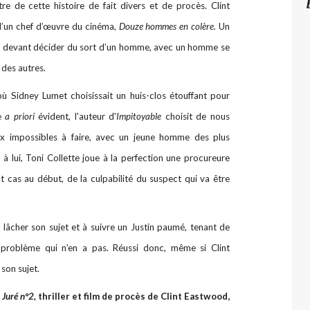
e de cette histoire de fait divers et de procès. Clint
d’un chef d’œuvre du cinéma,
Douze hommes en colère.
Un
es devant décider du sort d’un homme, avec un homme se
t des autres.
où Sidney Lumet choisissait un huis-clos étouffant pour
le
a priori
évident, l'auteur d'
Impitoyable
choisit de nous
ix impossibles à faire, avec un jeune homme des plus
 à lui, Toni Collette joue à la perfection une procureure
t cas au début, de la culpabilité du suspect qui va être
 lâcher son sujet et à suivre un Justin paumé, tenant de
 problème qui n’en a pas. Réussi donc, même si Clint
son sujet.
Juré n°2,
thriller et film de procès de Clint Eastwood,