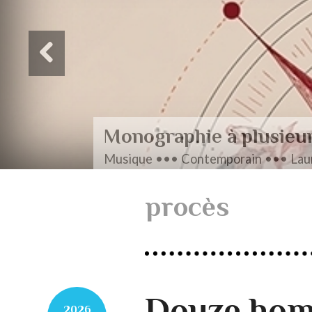
Monographie à plusieu
Musique ••• Contemporain ••• Laur
procès
Douze hom
2026