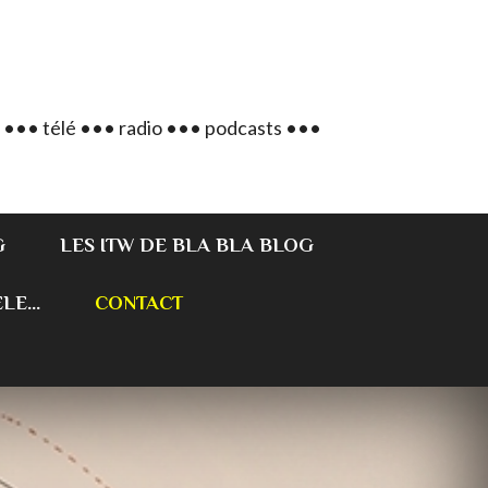
 ••• télé ••• radio ••• podcasts •••
G
LES ITW DE BLA BLA BLOG
E...
CONTACT