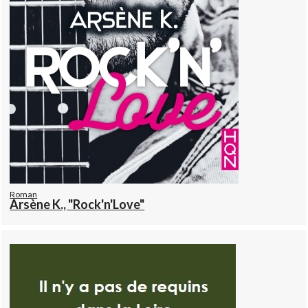
Roman
Arsène K., "Rock'n'Love"