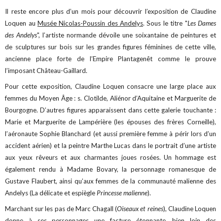
Il reste encore plus d’un mois pour découvrir l’exposition de Claudine
Loquen au
Musée Nicolas-Poussin des Andelys
. Sous le titre "
Les Dames
des Andelys
", l’artiste normande dévoile une soixantaine de peintures et
de sculptures sur bois sur les grandes figures féminines de cette ville,
ancienne place forte de l’Empire Plantagenêt comme le prouve
l’imposant Château-Gaillard.
Pour cette exposition, Claudine Loquen consacre une large place aux
femmes du Moyen Âge : s. Clotilde, Aliénor d’Aquitaine et Marguerite de
Bourgogne. D’autres figures apparaissent dans cette galerie touchante :
Marie et Marguerite de Lampérière (les épouses des frères Corneille),
l’aéronaute Sophie Blanchard (et aussi première femme à périr lors d’un
accident aérien) et la peintre Marthe Lucas dans le portrait d’une artiste
aux yeux rêveurs et aux charmantes joues rosées. Un hommage est
également rendu à Madame Bovary, la personnage romanesque de
Gustave Flaubert, ainsi qu’aux femmes de la communauté malienne des
Andelys (La délicate et espiègle
Princesse malienne
).
Marchant sur les pas de Marc Chagall (
Oiseaux et reines
), Claudine Loquen
donne à ses personnages une facture étonnante, bien loin des