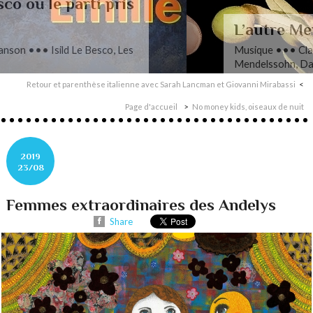
L’autre Mendelssohn
Musique ••• Classique ••• Fanny
Mendelssohn, Das Jahr
Retour et parenthèse italienne avec Sarah Lancman et Giovanni Mirabassi
Page d'accueil
No money kids, oiseaux de nuit
2019
23/08
Femmes extraordinaires des Andelys
Share