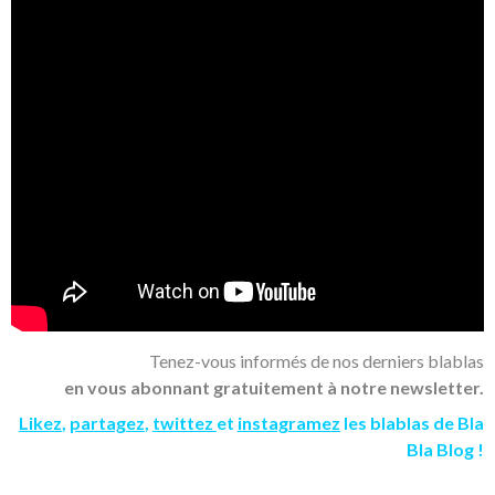
Tenez-vous informés de nos derniers blablas
en vous abonnant gratuitement à notre newsletter.
Likez
,
partagez
,
twittez
et
instagramez
les blablas de Bla
Bla Blog !