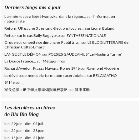
Derniers blogs mis à jour
L'armée russe a libéré Ivanovka, dans la région...
sur
l'information
nationaliste
Reform UK gagne 3 des cinq élections locales...
sur
Lionel Baland
Retour sur le cas Bally Bagayoko
sur
SYNTHESE NATIONALE
Orgue et trompette ce dimanche 9 août à la...
sur
LE BLOG LITTÉRAIRE de
Christian Cottet-Emard
L'ANGE ET LE DÉMON
sur
POESIES GAUDEAMUS ”Le Moulin à Farine”
La Douce France...
sur
Métapo infos
Richard Avedon, Piazza Navona, Rome 1946
sur
Raymond Alcovère
Le développement de la formation sacerdotale...
sur
BELGICATHO
9/14e
sur
;_
家長必讀：IB中學入學準備與選校攻略
sur
健康運動
Les dernières archives
de Bla Bla Blog
lun. 29 juin - dim. 05 juil.
lun. 22 juin - dim. 28 juin
lun. 15 juin - dim. 21 juin