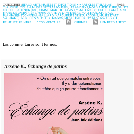
CATÉGORIES :
BEAUX-ARTS, MUSÉES ET EXPOSITIONS
,
• • ARTICLES ET BLABLAS
TAGS :
CLAUDINE LOQUEN
,
MUSÉE NICOLAS POUSSIN
,
LES ANDELYS
,
NORMANDIE
,
EURE
,
SAINTE
CLOTILDE
,
ALIÉNOR D’AQUITAINE
,
MARTHE LUCAS
,
EMMA BOVARY
,
SOPHIE BLANCHARD
,
MARIE DE LAMPÉRIÈRE
,
MARGUERITE DE LAMPÉRIÈRE
,
MALI
,
MARC CHAGALL
,
PLANTAGENÊT
,
CHÂTEAU-GAILLARD
,
MARGUERITE DE BOURGOGNE
,
MUSÉE D'ART
SPONTANÉ
,
BRUXELLES
,
MUSÉE DE MAGOG
,
MUSÉE DAUBIGNY
,
AUVERS-SUR-OISE
,
PEINTURE
,
PEINTRE
0
COMMENTAIRE
IMPRIMER
LIEN PERMANENT
Les commentaires sont fermés.
Arsène K.,
Échange de patins