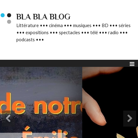
BLA BLA BLOG
Littérature ••• cinéma ••• musiques ••• BD ••• séries
••• expositions ••• spectacles ••• télé ••• radio •••
podcasts •••