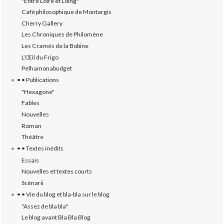
"Entre Loire et Loing"
Café philosophique de Montargis
Cherry Gallery
Les Chroniques de Philomène
Les Cramés de la Bobine
L’‎Œil du Frigo
Pelhamonabudget
• • Publications
"Hexagone"
Fables
Nouvelles
Roman
Théâtre
• • Textes inédits
Essais
Nouvelles et textes courts
Scénarii
• • Vie du blog et bla-bla sur le blog
"Assez de bla bla"
Le blog avant Bla Bla Blog