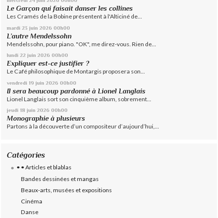
Le Garçon qui faisait danser les collines
Les Cramés de la Bobine présentent à l'Alticiné de...
mardi 23
juin 2026
00h00
L’autre Mendelssohn
Mendelssohn, pour piano. "OK", me direz-vous. Rien de...
lundi 22
juin 2026
00h00
Expliquer est-ce justifier ?
Le Café philosophique de Montargis proposera son...
vendredi 19
juin 2026
00h00
Il sera beaucoup pardonné à Lionel Langlais
Lionel Langlais sort son cinquième album, sobrement...
jeudi 18
juin 2026
00h00
Monographie à plusieurs
Partons à la découverte d’un compositeur d’aujourd’hui,...
Catégories
• • Articles et blablas
Bandes dessinées et mangas
Beaux-arts, musées et expositions
Cinéma
Danse