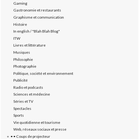
Gaming
Gastronomie et restaurants
Graphisme et communication
Histoire
In english / "Blah Blah Blog"
ITW
Livres et littérature
Musiques
Philosophie
Photographie
Politique, société et environnement
Publicité
Radio et podcasts
Sciences et médecine
Séries et TV
Spectacles
Sports
Vie quotidienne et tourisme
Web, réseaux sociaux et presse
• • Coups de projecteur