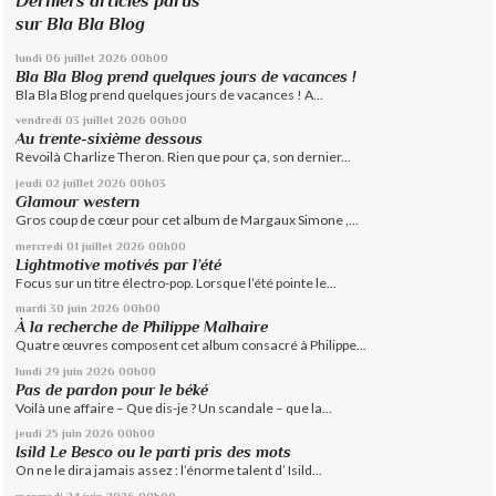
Derniers articles parus
sur Bla Bla Blog
lundi 06
juillet 2026
00h00
Bla Bla Blog prend quelques jours de vacances !
Bla Bla Blog prend quelques jours de vacances ! A...
vendredi 03
juillet 2026
00h00
Au trente-sixième dessous
Revoilà Charlize Theron. Rien que pour ça, son dernier...
jeudi 02
juillet 2026
00h03
Glamour western
Gros coup de cœur pour cet album de Margaux Simone ,...
mercredi 01
juillet 2026
00h00
Lightmotive motivés par l’été
Focus sur un titre électro-pop. Lorsque l’été pointe le...
mardi 30
juin 2026
00h00
À la recherche de Philippe Malhaire
Quatre œuvres composent cet album consacré à Philippe...
lundi 29
juin 2026
00h00
Pas de pardon pour le béké
Voilà une affaire – Que dis-je ? Un scandale – que la...
jeudi 25
juin 2026
00h00
Isild Le Besco ou le parti pris des mots
On ne le dira jamais assez : l’énorme talent d’ Isild...
mercredi 24
juin 2026
00h00