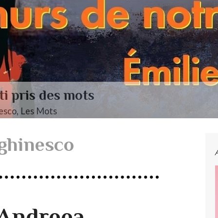
endelssohn, Das Jahr
ghinesco
’Andreea