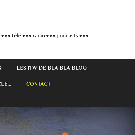
 ••• télé ••• radio ••• podcasts •••
G
LES ITW DE BLA BLA BLOG
E...
CONTACT