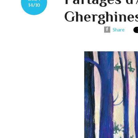
14/10
Gherghine
Share