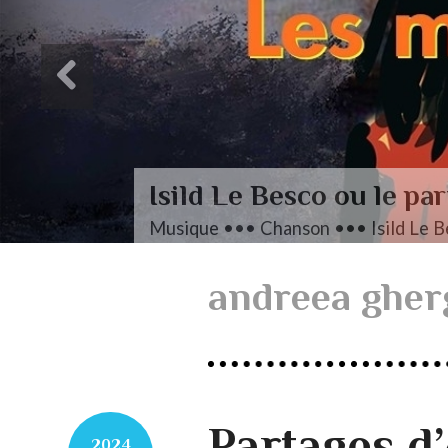
L’autre Mendelssohn
Musique ••• Classique ••• Fanny M
andreea gher
Partages d
2024