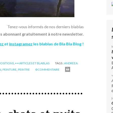
Tenez-vous informés de nos derniers blablas
s abonnant gratuitement à notre newsletter.
ez
et
instagramez
les blablas de Bla Bla Blog !
POSITIONS
,
• • ARTICLES ET BLABLAS
TAGS :
ANDREEA
A
N
,
PEINTURE
,
PEINTRE
0
COMMENTAIRE
d