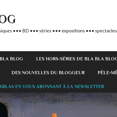
LOG
iques ••• BD ••• séries ••• expositions ••• spectacles
 BLA BLOG
LES HORS-SÉRIES DE BLA BLA BLO
DES NOUVELLES DU BLOGGEUR
PÊLE-MÊL
ABLAS EN VOUS ABONNANT À LA NEWSLETTER